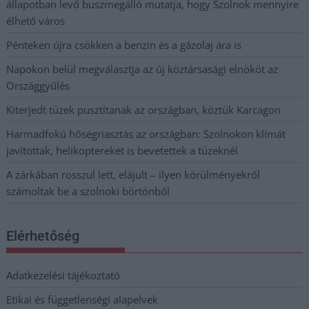
állapotban levő buszmegálló mutatja, hogy Szolnok mennyire
élhető város
Pénteken újra csökken a benzin és a gázolaj ára is
Napokon belül megválasztja az új köztársasági elnököt az
Országgyűlés
Kiterjedt tüzek pusztítanak az országban, köztük Karcagon
Harmadfokú hőségriasztás az országban: Szolnokon klímát
javítottak, helikoptereket is bevetettek a tüzeknél
A zárkában rosszul lett, elájult – ilyen körülményekről
számoltak be a szolnoki börtönből
Elérhetőség
Adatkezelési tájékoztató
Etikai és függetlenségi alapelvek