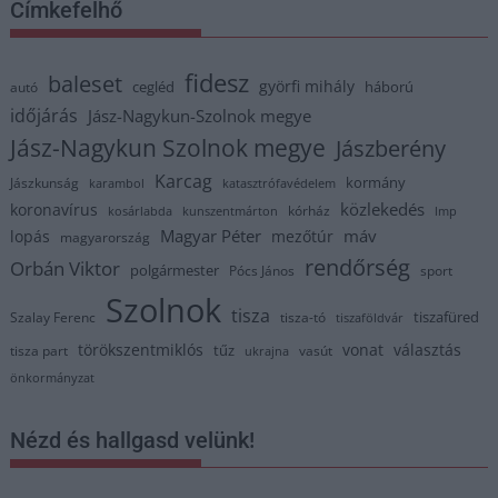
Címkefelhő
fidesz
baleset
györfi mihály
cegléd
háború
autó
időjárás
Jász-Nagykun-Szolnok megye
Jász-Nagykun Szolnok megye
Jászberény
Karcag
kormány
Jászkunság
karambol
katasztrófavédelem
közlekedés
koronavírus
kórház
kosárlabda
kunszentmárton
lmp
Magyar Péter
máv
lopás
mezőtúr
magyarország
rendőrség
Orbán Viktor
polgármester
Pócs János
sport
Szolnok
tisza
tiszafüred
Szalay Ferenc
tisza-tó
tiszaföldvár
törökszentmiklós
vonat
választás
tűz
tisza part
vasút
ukrajna
önkormányzat
Nézd és hallgasd velünk!