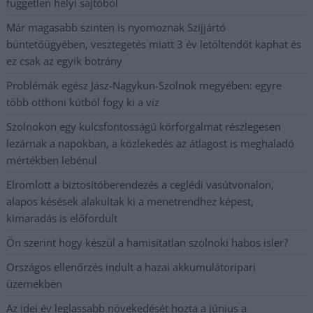
független helyi sajtóból
Már magasabb szinten is nyomoznak Szijjártó
büntetőügyében, vesztegetés miatt 3 év letöltendőt kaphat és
ez csak az egyik botrány
Problémák egész Jász-Nagykun-Szolnok megyében: egyre
több otthoni kútból fogy ki a víz
Szolnokon egy kulcsfontosságú körforgalmat részlegesen
lezárnak a napokban, a közlekedés az átlagost is meghaladó
mértékben lebénul
Elromlott a biztosítóberendezés a ceglédi vasútvonalon,
alapos késések alakultak ki a menetrendhez képest,
kimaradás is előfordult
Ön szerint hogy készül a hamisítatlan szolnoki habos isler?
Országos ellenőrzés indult a hazai akkumulátoripari
üzemekben
Az idei év leglassabb növekedését hozta a június a