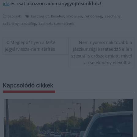
ide
és csatlakozzon adománygyűjtésünkhöz!
,
,
,
,
,
Szolnok
karczag út
késelés
lakótelep
rendőrség
szechenyi
,
,
széchenyi lakótelep
Szolnok
tízemeletes
Bejegyzés
Meglepő? Ilyen a MÁV
Nem nyomoznak tovább a
navigáció
jegyárvissza-nem-térítés
jászkunsági karateedző ellen
szexuális erőszak miatt, mivel
a cselekmény elévült
Kapcsolódó cikkek