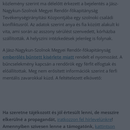
közlemény szerint ma délelőtt érkezett a bejelentés a Jász-
Nagykun-Szolnok Megyei Rendőr-főkapitányság
Tevékenységirányítási Központjába egy szolnoki családi
konfliktusról. Az adatok szerint anya és fia között alakult ki
vita, ami során az asszony sérülést szenvedett, kórházba
szállították. A helyszíni intézkedések jelenleg is folynak.
A Jász-Nagykun-Szolnok Megyei Rendőr-főkapitányság
emberölés bűntett kísérlete miatt
rendelt el nyomozást. A
bűncselekmény kapcsán a rendőrök egy férfit elfogtak és
előállítottak. Meg nem erősített információk szerint a férfi
mentális zavarokkal küzd. A feltételezett elkövető:
Ha szeretne tájékozott és jól értesült lenni, de messzire
elkerülné a propagandát,
iratkozzon fel hírlevelünkre
!
Amennyiben szívesen lenne a támogatónk,
kattintson