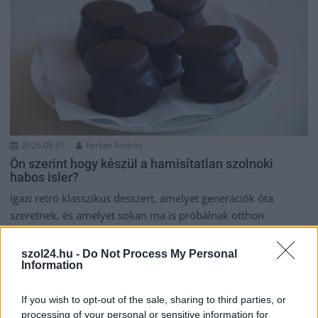
2026.08.07.
Farkas András
Ön szerint hogy készül a hamisítatlan szolnoki
habos isler?
Igazi retró klasszikus desszert, amelyet generációk óta
szeretnek, és amelyet sokan ma is próbálnak otthon
újraalkotni....
Szolnok
szol24.hu -
Do Not Process My Personal
Information
If you wish to opt-out of the sale, sharing to third parties, or
processing of your personal or sensitive information for