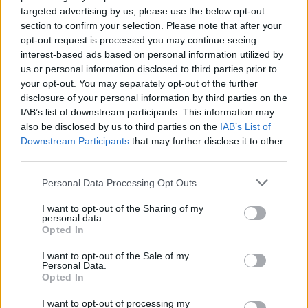
targeted advertising by us, please use the below opt-out
section to confirm your selection. Please note that after your
opt-out request is processed you may continue seeing
interest-based ads based on personal information utilized by
us or personal information disclosed to third parties prior to
your opt-out. You may separately opt-out of the further
disclosure of your personal information by third parties on the
IAB’s list of downstream participants. This information may
also be disclosed by us to third parties on the
IAB’s List of
Downstream Participants
that may further disclose it to other
2026.08.07.
Horváth Zsolt
third parties.
Györfi Mihály több tucat vállalkozással egyeztetett
Please note that this website/app uses one or more Google
a kerékpárgyár dolgozóinak megsegítéséről
Personal Data Processing Opt Outs
services and may gather and store information including but
Rövid idő alatt számos vállalkozás jelezte, hogy segítene
not limited to your visit or usage behaviour. You may click to
I want to opt-out of the Sharing of my
azoknak a munkavállalóknak, akik a tószegi kerékpárgyár
personal data.
grant or deny consent to Google and its third-party tags to
Opted In
bezárása...
use your data for below specified purposes in below Google
consent section.
Szolnok
I want to opt-out of the Sale of my
Personal Data.
Opted In
I want to opt-out of processing my