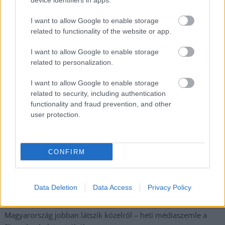
device identifiers in apps.
I want to allow Google to enable storage
Nem szeretne lemaradni semmiről? Csak egy kattintás, és hírlevelünk a
related to functionality of the website or app.
legfrissebb információkkal és exkluzív tartalmakkal hétről hétre
postaládájába érkezik!
I want to allow Google to enable storage
related to personalization.
A SZOL24 legfrissebb 24 cikke
I want to allow Google to enable storage
related to security, including authentication
functionality and fraud prevention, and other
A Tisza Párt Dr. Baka Andrást jelöli köztársasági elnöknek
user protection.
Óriási, több mint két méteres harcsát fogott a Tiszán a 13 éves
fiú (VIDEÓVAL)
CONFIRM
Hétfőn kezdik, csütörtökön végeznek – lezárás miatt
fennakadásokra és pótlóbuszos közlekedésre számítsunk az
egyik Jász-Nagykun-Szolnok megyei vasútvonalon
Data Deletion
Data Access
Privacy Policy
Visszaszámlálás indul: -1, 0, Sziget!
Magyarország jobban látszik közelről – heti médiaszemle a