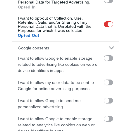
Personal Data for Targeted Advertising.
Opted In
I want to opt-out of Collection, Use,
Retention, Sale, and/or Sharing of my
Personal Data that Is Unrelated with the
Purposes for which it was collected.
Opted Out
Google consents
I want to allow Google to enable storage
related to advertising like cookies on web or
device identifiers in apps.
I want to allow my user data to be sent to
Google for online advertising purposes.
Hírlevél feliratkozás
I want to allow Google to send me
Adja meg keresztnevét:
Adja
personalized advertising.
meg e-mail címét:
I want to allow Google to enable storage
Megismertem és elfogadom a
GDPR-szabályzat
ot
related to analytics like cookies on web or