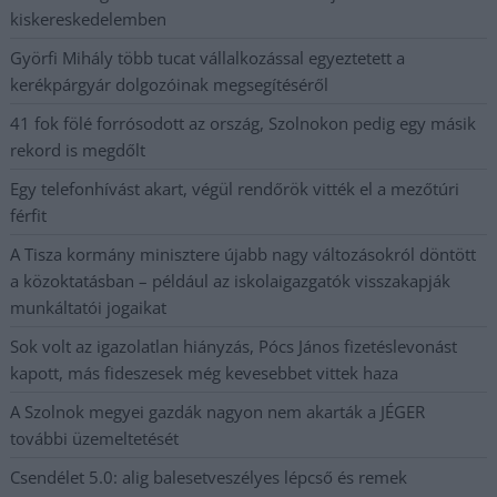
kiskereskedelemben
Györfi Mihály több tucat vállalkozással egyeztetett a
kerékpárgyár dolgozóinak megsegítéséről
41 fok fölé forrósodott az ország, Szolnokon pedig egy másik
rekord is megdőlt
Egy telefonhívást akart, végül rendőrök vitték el a mezőtúri
férfit
A Tisza kormány minisztere újabb nagy változásokról döntött
a közoktatásban – például az iskolaigazgatók visszakapják
munkáltatói jogaikat
Sok volt az igazolatlan hiányzás, Pócs János fizetéslevonást
kapott, más fideszesek még kevesebbet vittek haza
A Szolnok megyei gazdák nagyon nem akarták a JÉGER
további üzemeltetését
Csendélet 5.0: alig balesetveszélyes lépcső és remek