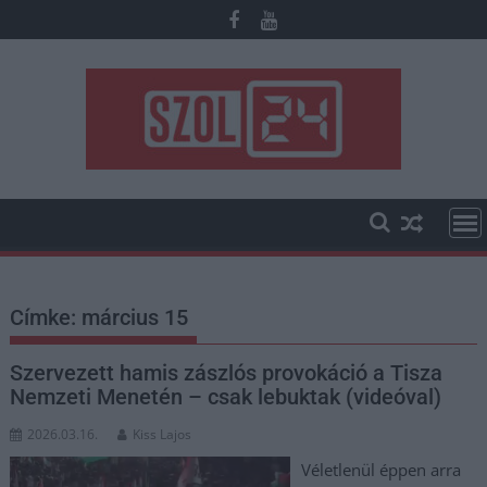
Skip
to
content
Címke:
március 15
Szervezett hamis zászlós provokáció a Tisza
Nemzeti Menetén – csak lebuktak (videóval)
2026.03.16.
Kiss Lajos
Véletlenül éppen arra