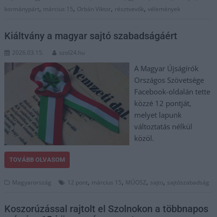
,
,
,
,
kormánypárt
március 15
Orbán Viktor
résztvevők
vélemények
Kiáltvány a magyar sajtó szabadságáért
2026.03.15.
szol24.hu
A Magyar Újságírók
Országos Szövetsége
Facebook-oldalán tette
közzé 12 pontját,
melyet lapunk
változtatás nélkül
közöl.
TOVÁBB OLVASOM
,
,
,
,
Magyarország
12 pont
március 15
MÚOSZ
sajto
sajtószabadság
Koszorúzással rajtolt el Szolnokon a többnapos