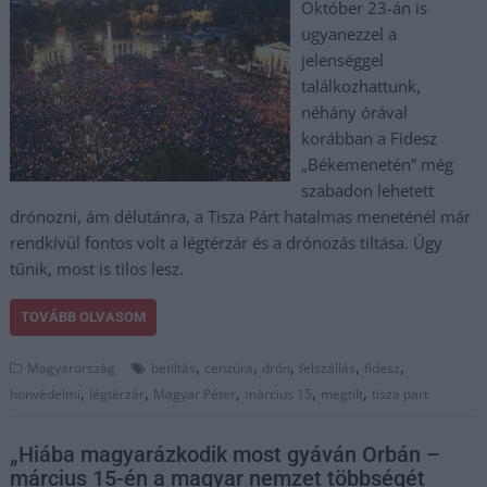
Október 23-án is
ugyanezzel a
jelenséggel
találkozhattunk,
néhány órával
korábban a Fidesz
„Békemenetén” még
szabadon lehetett
drónozni, ám délutánra, a Tisza Párt hatalmas meneténél már
rendkívül fontos volt a légtérzár és a drónozás tiltása. Úgy
tűnik, most is tilos lesz.
TOVÁBB OLVASOM
,
,
,
,
,
Magyarország
betiltás
cenzúra
drón
felszállás
fidesz
,
,
,
,
,
honvédelmi
légtérzár
Magyar Péter
március 15
megtilt
tisza part
„Hiába magyarázkodik most gyáván Orbán –
március 15-én a magyar nemzet többségét