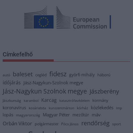
Címkefelhő
fidesz
baleset
györfi mihály
cegléd
háború
autó
időjárás
Jász-Nagykun-Szolnok megye
Jász-Nagykun Szolnok megye
Jászberény
Karcag
kormány
Jászkunság
karambol
katasztrófavédelem
közlekedés
koronavírus
kórház
kosárlabda
kunszentmárton
lmp
Magyar Péter
máv
lopás
mezőtúr
magyarország
rendőrség
Orbán Viktor
polgármester
Pócs János
sport