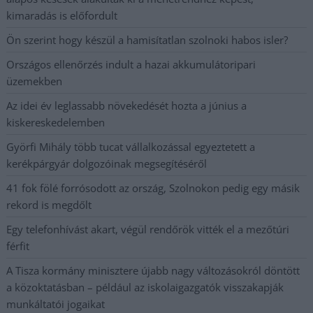
kimaradás is előfordult
Ön szerint hogy készül a hamisítatlan szolnoki habos isler?
Országos ellenőrzés indult a hazai akkumulátoripari
üzemekben
Az idei év leglassabb növekedését hozta a június a
kiskereskedelemben
Györfi Mihály több tucat vállalkozással egyeztetett a
kerékpárgyár dolgozóinak megsegítéséről
41 fok fölé forrósodott az ország, Szolnokon pedig egy másik
rekord is megdőlt
Egy telefonhívást akart, végül rendőrök vitték el a mezőtúri
férfit
A Tisza kormány minisztere újabb nagy változásokról döntött
a közoktatásban – például az iskolaigazgatók visszakapják
munkáltatói jogaikat