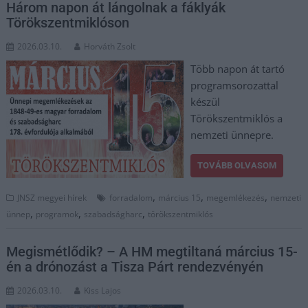
Három napon át lángolnak a fáklyák
Törökszentmiklóson
2026.03.10.
Horváth Zsolt
Több napon át tartó
programsorozattal
készül
Törökszentmiklós a
nemzeti ünnepre.
TOVÁBB OLVASOM
,
,
,
JNSZ megyei hírek
forradalom
március 15
megemlékezés
nemzeti
,
,
,
ünnep
programok
szabadságharc
törökszentmiklós
Megismétlődik? – A HM megtiltaná március 15-
én a drónozást a Tisza Párt rendezvényén
2026.03.10.
Kiss Lajos