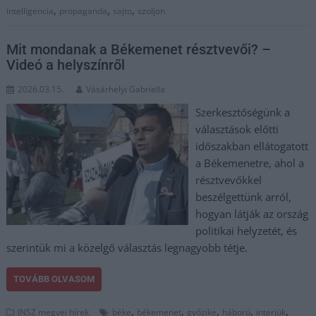
,
,
,
intelligencia
propaganda
sajto
szoljon
Mit mondanak a Békemenet résztvevői? –
Videó a helyszínről
2026.03.15.
Vásárhelyi Gabriella
Szerkesztőségünk a
választások előtti
időszakban ellátogatott
a Békemenetre, ahol a
résztvevőkkel
beszélgettünk arról,
hogyan látják az ország
politikai helyzetét, és
szerintük mi a közelgő választás legnagyobb tétje.
TOVÁBB OLVASOM
,
,
,
,
,
JNSZ megyei hírek
béke
békemenet
győzike
háború
interjúk