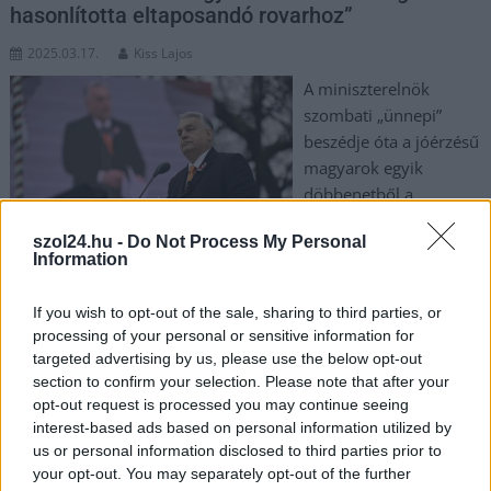
hasonlította eltaposandó rovarhoz”
2025.03.17.
Kiss Lajos
A miniszterelnök
szombati „ünnepi”
beszédje óta a jóérzésű
magyarok egyik
döbbenetből a
másikba esnek.
szol24.hu -
Do Not Process My Personal
Elképesztő kifejezések
Information
hangzottak el. Magyar
Péter szerint Orbán Viktor fő célja a lopáson kívül a nemzet
If you wish to opt-out of the sale, sharing to third parties, or
totális megosztása és ez évtizedek óta sikerül.
processing of your personal or sensitive information for
targeted advertising by us, please use the below opt-out
TOVÁBB OLVASOM
section to confirm your selection. Please note that after your
opt-out request is processed you may continue seeing
,
,
,
,
,
Magyarország
beszéd
fidesz
hasonlítás
magyar
Magyar Péter
interest-based ads based on personal information utilized by
,
,
,
,
,
us or personal information disclosed to third parties prior to
március 15
nemzet
Orbán Viktor
poloska
tisza párt
uszítás
your opt-out. You may separately opt-out of the further