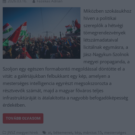
2026.03.16.
Fazekas Adrián
Miközben szokásukhoz
híven a politikai
szereplők a hétvégi
tömegrendezvények
létszámadataival
licitálnak egymásra, a
Jász-Nagykun-Szolnok
megyei propaganda, a
Szoljon egy egészen formabontó megoldással döntötte el a
vitát: a galériájukban felbukkant egy kép, amelyen a
mesterséges intelligencia egyrészt megsokszorozta a
résztvevők számát, majd a magyar főváros teljes
infrastruktúráját is átalakította a nagyobb befogadóképesség
érdekében.
TOVÁBB OLVASOM
,
,
,
,
JNSZ megyei hírek
ai
békemenet
kép
március 15
mesterséges