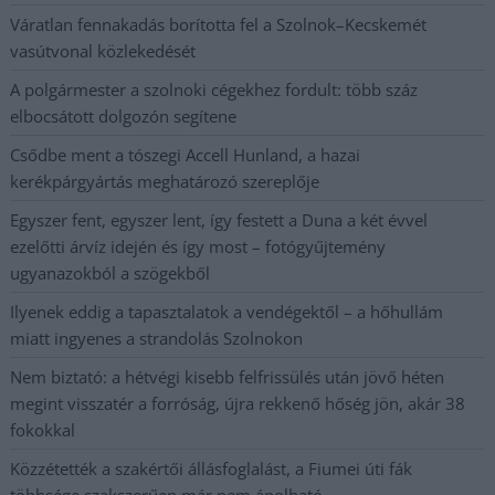
Váratlan fennakadás borította fel a Szolnok–Kecskemét
vasútvonal közlekedését
A polgármester a szolnoki cégekhez fordult: több száz
elbocsátott dolgozón segítene
Csődbe ment a tószegi Accell Hunland, a hazai
kerékpárgyártás meghatározó szereplője
Egyszer fent, egyszer lent, így festett a Duna a két évvel
ezelőtti árvíz idején és így most – fotógyűjtemény
ugyanazokból a szögekből
Ilyenek eddig a tapasztalatok a vendégektől – a hőhullám
miatt ingyenes a strandolás Szolnokon
Nem biztató: a hétvégi kisebb felfrissülés után jövő héten
megint visszatér a forróság, újra rekkenő hőség jön, akár 38
fokokkal
Közzétették a szakértői állásfoglalást, a Fiumei úti fák
többsége szakszerűen már nem ápolható