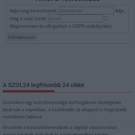
Adja meg keresztnevét:
Adja
meg e-mail címét:
Megismertem és elfogadom a
GDPR-szabályzat
ot
Nem szeretne lemaradni semmiről? Csak egy kattintás, és hírlevelünk a
legfrissebb információkkal és exkluzív tartalmakkal hétről hétre
postaládájába érkezik!
A SZOL24 legfrissebb 24 cikke
Szolnokon egy kulcsfontosságú körforgalmat részlegesen
lezárnak a napokban, a közlekedés az átlagost is meghaladó
mértékben lebénul
Elromlott a biztosítóberendezés a ceglédi vasútvonalon,
alapos késések alakultak ki a menetrendhez képest,