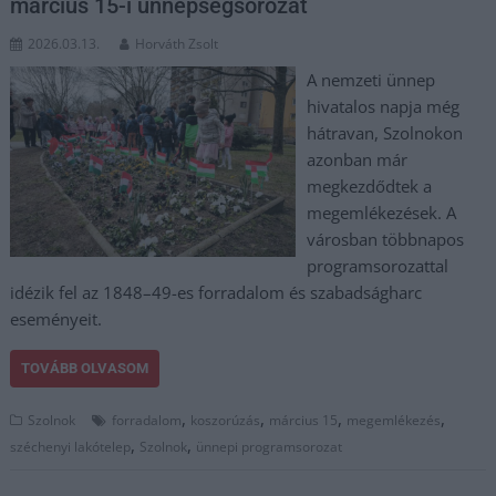
március 15-i ünnepségsorozat
2026.03.13.
Horváth Zsolt
A nemzeti ünnep
hivatalos napja még
hátravan, Szolnokon
azonban már
megkezdődtek a
megemlékezések. A
városban többnapos
programsorozattal
idézik fel az 1848–49-es forradalom és szabadságharc
eseményeit.
TOVÁBB OLVASOM
,
,
,
,
Szolnok
forradalom
koszorúzás
március 15
megemlékezés
,
,
széchenyi lakótelep
Szolnok
ünnepi programsorozat