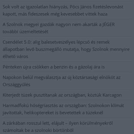
Sok volt az igazolatlan hiányzás, Pócs János fizetéslevonást
kapott, más fideszesek még kevesebbet vittek haza
A Szolnok megyei gazdák nagyon nem akarták a JÉGER
további üzemeltetését
Csendélet 5.0: alig balesetveszélyes lépcső és remek
állapotban levő buszmegálló mutatja, hogy Szolnok mennyire
élhető város
Pénteken újra csökken a benzin és a gázolaj ára is
Napokon belül megválasztja az új köztársasági elnököt az
Országgyűlés
Kiterjedt tüzek pusztítanak az országban, köztük Karcagon
Harmadfokú hőségriasztás az országban: Szolnokon klímát
javítottak, helikoptereket is bevetettek a tüzeknél
A zárkában rosszul lett, elájult – ilyen körülményekről
számoltak be a szolnoki börtönből