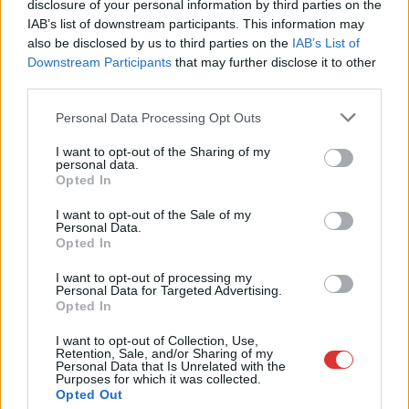
disclosure of your personal information by third parties on the
Ilyen még a fővárosban sem volt: nemzetiszín
IAB’s list of downstream participants. This information may
palacsintákkal adták át a felújított játszóteret
also be disclosed by us to third parties on the
IAB’s List of
Zagyvarékason
Downstream Participants
that may further disclose it to other
third parties.
2025.03.16.
Farkas András
Please note that this website/app uses one or more Google
Mintegy fél millió
Personal Data Processing Opt Outs
services and may gather and store information including but
forintnyi adományból
not limited to your visit or usage behaviour. You may click to
I want to opt-out of the Sharing of my
és lakossági összefogás
personal data.
grant or deny consent to Google and its third-party tags to
Opted In
segítségével újították
use your data for below specified purposes in below Google
fel a helyi játszóteret
consent section.
I want to opt-out of the Sale of my
Zagyvarékason. A
Personal Data.
Opted In
március 15-i átadón a
rossz idő ellenére is jöl
I want to opt-out of processing my
Personal Data for Targeted Advertising.
érezhették magukat a gyermekek, hiszen a különböző
Opted In
programok mellett piros, fehér és zöld palacsintát is kaptak a
rendezőktől.
I want to opt-out of Collection, Use,
Retention, Sale, and/or Sharing of my
Personal Data that Is Unrelated with the
TOVÁBB OLVASOM
Purposes for which it was collected.
Opted Out