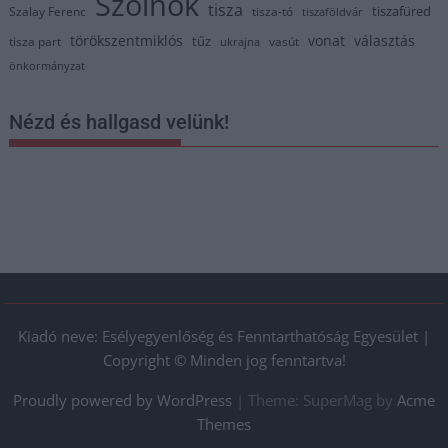
Szolnok
tisza
tiszafüred
Szalay Ferenc
tisza-tó
tiszaföldvár
törökszentmiklós
vonat
választás
tűz
tisza part
vasút
ukrajna
önkormányzat
Nézd és hallgasd velünk!
Kiadó neve: Esélyegyenlőség és Fenntarthatóság Egyesület |
Copyright © Minden jog fenntartva!
Proudly powered by WordPress
|
Theme: SuperMag by
Acme
Themes