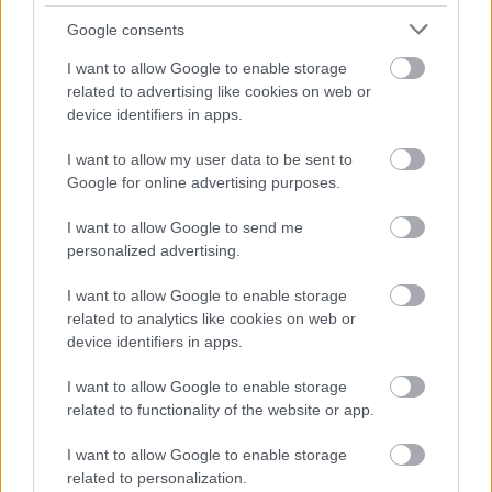
,
,
,
,
JNSZ megyei hírek
játszótér
március 15
nemzetiszín
palacsinta
Google consents
zagyvarékas
I want to allow Google to enable storage
related to advertising like cookies on web or
Így zajlott a nemzeti ünnep Jászberényben
device identifiers in apps.
2024.03.16.
szol24.hu
I want to allow my user data to be sent to
Mozgalmasan telt a
Google for online advertising purposes.
nemzeti ünnep
Jászberényben, a
I want to allow Google to send me
personalized advertising.
programokról Budai
Lóránt polgármester
I want to allow Google to enable storage
számolt be Facebook-
related to analytics like cookies on web or
oldalán.
device identifiers in apps.
TOVÁBB OLVASOM
I want to allow Google to enable storage
related to functionality of the website or app.
,
,
,
JNSZ megyei hírek
Jászberény
március 15
nemzeti ünnep
I want to allow Google to enable storage
ünnepség
related to personalization.