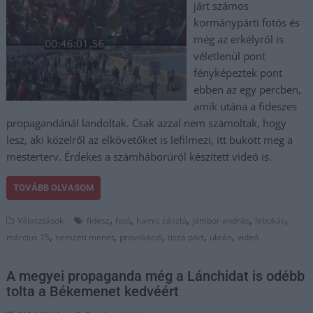
járt számos
kormánypárti fotós és
még az erkélyről is
véletlenül pont
fényképeztek pont
ebben az egy percben,
amik utána a fideszes
propagandánál landoltak. Csak azzal nem számoltak, hogy
lesz, aki közelről az elkövetőket is lefilmezi, itt bukott meg a
mesterterv. Érdekes a számháborúról készített videó is.
TOVÁBB OLVASOM
,
,
,
,
,
Választások
fidesz
fotó
hamis zászló
jámbor andrás
lebukás
,
,
,
,
,
március 15
nemzeti menet
provokáció
tisza párt
ukrán
videó
A megyei propaganda még a Lánchidat is odébb
tolta a Békemenet kedvéért