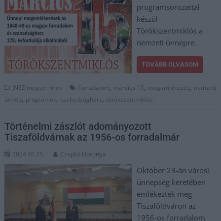
programsorozattal
készül
Törökszentmiklós a
nemzeti ünnepre.
TOVÁBB OLVASOM
,
,
,
JNSZ megyei hírek
forradalom
március 15
megemlékezés
nemzeti
,
,
,
ünnep
programok
szabadságharc
törökszentmiklós
Történelmi zászlót adományozott
Tiszaföldvárnak az 1956-os forradalmár
2024.10.25.
Czapkó Dorottya
Október 23-án városi
ünnepség keretében
emlékeztek meg
Tiszaföldváron az
1956-os forradalom