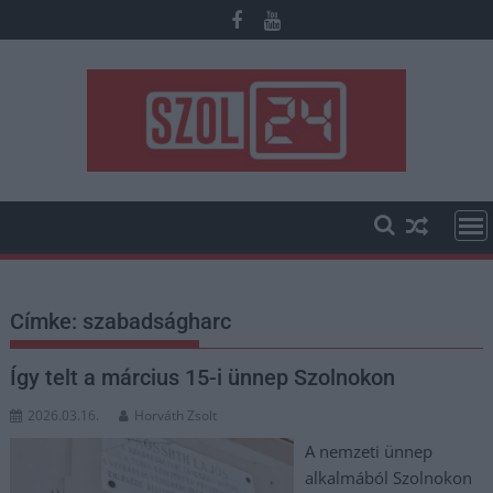
Skip
to
content
Címke:
szabadságharc
Így telt a március 15-i ünnep Szolnokon
2026.03.16.
Horváth Zsolt
A nemzeti ünnep
alkalmából Szolnokon