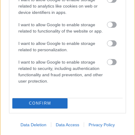
Óriási, több mint két méteres harcsát fogott a Tiszán a 13 éves
related to analytics like cookies on web or
fiú (VIDEÓVAL)
device identifiers in apps.
Hétfőn kezdik, csütörtökön végeznek – lezárás miatt
I want to allow Google to enable storage
fennakadásokra és pótlóbuszos közlekedésre számítsunk az
related to functionality of the website or app.
egyik Jász-Nagykun-Szolnok megyei vasútvonalon
Visszaszámlálás indul: -1, 0, Sziget!
I want to allow Google to enable storage
related to personalization.
Magyarország jobban látszik közelről – heti médiaszemle a
független helyi sajtóból
I want to allow Google to enable storage
related to security, including authentication
Már magasabb szinten is nyomoznak Szijjártó
functionality and fraud prevention, and other
büntetőügyében, vesztegetés miatt 3 év letöltendőt kaphat és
user protection.
ez csak az egyik botrány
Problémák egész Jász-Nagykun-Szolnok megyében: egyre
CONFIRM
több otthoni kútból fogy ki a víz
Szolnokon egy kulcsfontosságú körforgalmat részlegesen
lezárnak a napokban, a közlekedés az átlagost is meghaladó
Data Deletion
Data Access
Privacy Policy
mértékben lebénul