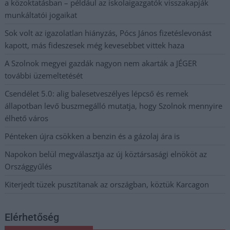
a közoktatásban – például az iskolaigazgatók visszakapják
munkáltatói jogaikat
Sok volt az igazolatlan hiányzás, Pócs János fizetéslevonást
kapott, más fideszesek még kevesebbet vittek haza
A Szolnok megyei gazdák nagyon nem akarták a JÉGER
további üzemeltetését
Csendélet 5.0: alig balesetveszélyes lépcső és remek
állapotban levő buszmegálló mutatja, hogy Szolnok mennyire
élhető város
Pénteken újra csökken a benzin és a gázolaj ára is
Napokon belül megválasztja az új köztársasági elnököt az
Országgyűlés
Kiterjedt tüzek pusztítanak az országban, köztük Karcagon
Elérhetőség