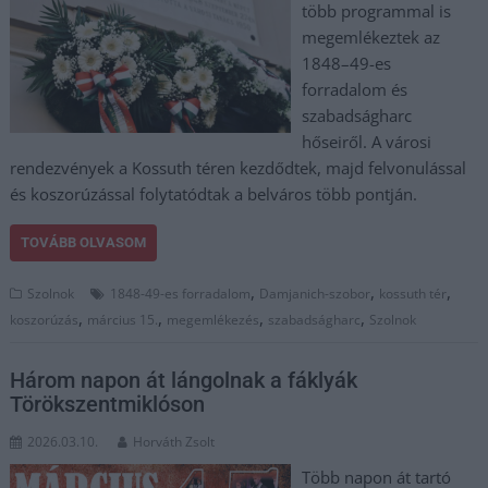
több programmal is
megemlékeztek az
1848–49-es
forradalom és
szabadságharc
hőseiről. A városi
rendezvények a Kossuth téren kezdődtek, majd felvonulással
és koszorúzással folytatódtak a belváros több pontján.
TOVÁBB OLVASOM
,
,
,
Szolnok
1848-49-es forradalom
Damjanich-szobor
kossuth tér
,
,
,
,
koszorúzás
március 15.
megemlékezés
szabadságharc
Szolnok
Három napon át lángolnak a fáklyák
Törökszentmiklóson
2026.03.10.
Horváth Zsolt
Több napon át tartó