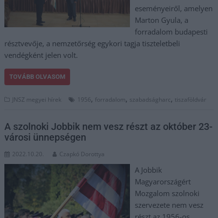
eseményeiről, amelyen
Marton Gyula, a
forradalom budapesti
résztvevője, a nemzetőrség egykori tagja tiszteletbeli
vendégként jelen volt.
TOVÁBB OLVASOM
,
,
,
JNSZ megyei hírek
1956
forradalom
szabadságharc
tiszaföldvár
A szolnoki Jobbik nem vesz részt az október 23-
városi ünnepségen
2022.10.20.
Czapkó Dorottya
A Jobbik
Magyarországért
Mozgalom szolnoki
szervezete nem vesz
részt az 1956-os