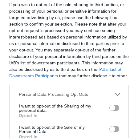
If you wish to opt-out of the sale, sharing to third parties, or
processing of your personal or sensitive information for
targeted advertising by us, please use the below opt-out
section to confirm your selection. Please note that after your
opt-out request is processed you may continue seeing
interest-based ads based on personal information utilized by
us or personal information disclosed to third parties prior to
your opt-out. You may separately opt-out of the further
disclosure of your personal information by third parties on the
IAB’s list of downstream participants. This information may
also be disclosed by us to third parties on the
IAB’s List of
Downstream Participants
that may further disclose it to other
third parties.
Please note that this website/app uses one or more Google
Personal Data Processing Opt Outs
services and may gather and store information including but
not limited to your visit or usage behaviour. You may click to
I want to opt-out of the Sharing of my
personal data.
grant or deny consent to Google and its third-party tags to
Opted In
use your data for below specified purposes in below Google
Hírlevél feliratkozás
consent section.
I want to opt-out of the Sale of my
Personal Data.
Adja meg keresztnevét:
Adja
Opted In