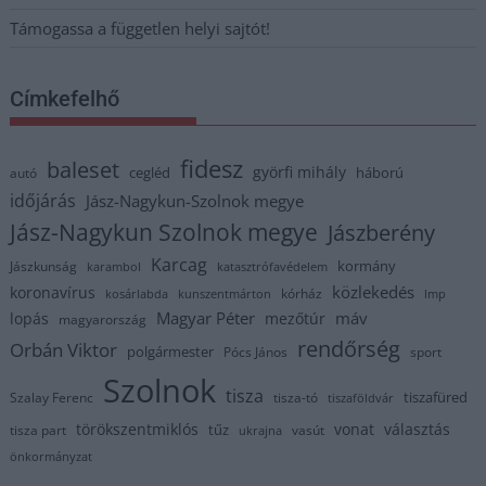
Támogassa a független helyi sajtót!
Címkefelhő
fidesz
baleset
györfi mihály
cegléd
háború
autó
időjárás
Jász-Nagykun-Szolnok megye
Jász-Nagykun Szolnok megye
Jászberény
Karcag
kormány
Jászkunság
karambol
katasztrófavédelem
közlekedés
koronavírus
kórház
kosárlabda
kunszentmárton
lmp
Magyar Péter
máv
lopás
mezőtúr
magyarország
rendőrség
Orbán Viktor
polgármester
Pócs János
sport
Szolnok
tisza
tiszafüred
Szalay Ferenc
tisza-tó
tiszaföldvár
törökszentmiklós
vonat
választás
tűz
tisza part
vasút
ukrajna
önkormányzat