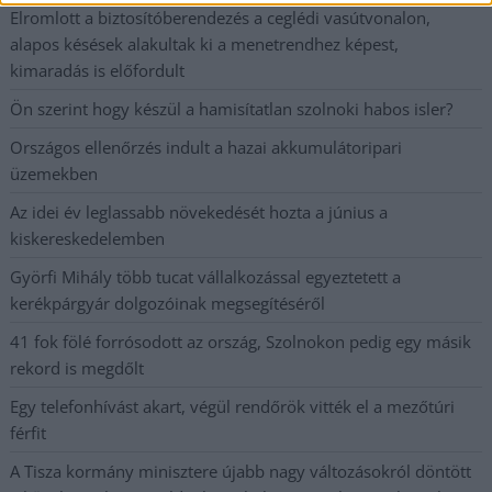
Elromlott a biztosítóberendezés a ceglédi vasútvonalon,
alapos késések alakultak ki a menetrendhez képest,
kimaradás is előfordult
Ön szerint hogy készül a hamisítatlan szolnoki habos isler?
Országos ellenőrzés indult a hazai akkumulátoripari
üzemekben
Az idei év leglassabb növekedését hozta a június a
kiskereskedelemben
Györfi Mihály több tucat vállalkozással egyeztetett a
kerékpárgyár dolgozóinak megsegítéséről
41 fok fölé forrósodott az ország, Szolnokon pedig egy másik
rekord is megdőlt
Egy telefonhívást akart, végül rendőrök vitték el a mezőtúri
férfit
A Tisza kormány minisztere újabb nagy változásokról döntött