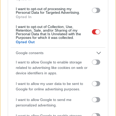
meg e-mail címét:
I want to opt-out of processing my
Megismertem és elfogadom a
GDPR-szabályzat
ot
Personal Data for Targeted Advertising.
Opted In
I want to opt-out of Collection, Use,
Retention, Sale, and/or Sharing of my
Nem szeretne lemaradni semmiről? Csak egy kattintás, és hírlevelünk a
Personal Data that Is Unrelated with the
Purposes for which it was collected.
legfrissebb információkkal és exkluzív tartalmakkal hétről hétre
Opted Out
postaládájába érkezik!
Google consents
A SZOL24 legfrissebb 24 cikke
I want to allow Google to enable storage
related to advertising like cookies on web or
device identifiers in apps.
Baka András egy hónapja még a Tiszától független államfőről
beszélt – most elfogadta Magyar Péterék felkérését
I want to allow my user data to be sent to
Google for online advertising purposes.
Drágább lett Magyarország, de vajon jobb is? – kemény kritika
a hazai turizmusról
I want to allow Google to send me
personalized advertising.
A Tisza Párt Dr. Baka Andrást jelöli köztársasági elnöknek
I want to allow Google to enable storage