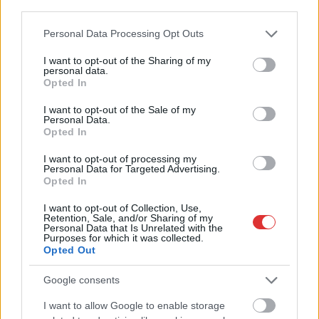
Nem szeretne lemaradni semmiről? Csak egy kattintás, és hírlevelünk a
third parties.
legfrissebb információkkal és exkluzív tartalmakkal hétről hétre
Please note that this website/app uses one or more Google
Personal Data Processing Opt Outs
postaládájába érkezik!
services and may gather and store information including but
not limited to your visit or usage behaviour. You may click to
I want to opt-out of the Sharing of my
personal data.
grant or deny consent to Google and its third-party tags to
A SZOL24 legfrissebb 24 cikke
Opted In
use your data for below specified purposes in below Google
consent section.
I want to opt-out of the Sale of my
Personal Data.
Már magasabb szinten is nyomoznak Szijjártó
Opted In
büntetőügyében, vesztegetés miatt 3 év letöltendőt kaphat és
ez csak az egyik botrány
I want to opt-out of processing my
Personal Data for Targeted Advertising.
Opted In
Problémák egész Jász-Nagykun-Szolnok megyében: egyre
több otthoni kútból fogy ki a víz
I want to opt-out of Collection, Use,
Retention, Sale, and/or Sharing of my
Szolnokon egy kulcsfontosságú körforgalmat részlegesen
Personal Data that Is Unrelated with the
Purposes for which it was collected.
lezárnak a napokban, a közlekedés az átlagost is meghaladó
Opted Out
mértékben lebénul
Google consents
Elromlott a biztosítóberendezés a ceglédi vasútvonalon,
alapos késések alakultak ki a menetrendhez képest,
I want to allow Google to enable storage