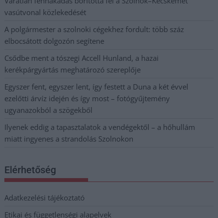
Váratlan fennakadás borította fel a Szolnok–Kecskemét
vasútvonal közlekedését
A polgármester a szolnoki cégekhez fordult: több száz
elbocsátott dolgozón segítene
Csődbe ment a tószegi Accell Hunland, a hazai
kerékpárgyártás meghatározó szereplője
Egyszer fent, egyszer lent, így festett a Duna a két évvel
ezelőtti árvíz idején és így most – fotógyűjtemény
ugyanazokból a szögekből
Ilyenek eddig a tapasztalatok a vendégektől – a hőhullám
miatt ingyenes a strandolás Szolnokon
Elérhetőség
Adatkezelési tájékoztató
Etikai és függetlenségi alapelvek