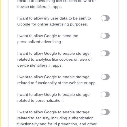
kimaradás is előfordult
related to advertising like cookies on web or
device identifiers in apps.
Ön szerint hogy készül a hamisítatlan szolnoki habos isler?
I want to allow my user data to be sent to
Országos ellenőrzés indult a hazai akkumulátoripari
Google for online advertising purposes.
üzemekben
I want to allow Google to send me
Az idei év leglassabb növekedését hozta a június a
personalized advertising.
kiskereskedelemben
Györfi Mihály több tucat vállalkozással egyeztetett a
I want to allow Google to enable storage
related to analytics like cookies on web or
kerékpárgyár dolgozóinak megsegítéséről
device identifiers in apps.
41 fok fölé forrósodott az ország, Szolnokon pedig egy másik
rekord is megdőlt
I want to allow Google to enable storage
related to functionality of the website or app.
Egy telefonhívást akart, végül rendőrök vitték el a mezőtúri
férfit
I want to allow Google to enable storage
related to personalization.
A Tisza kormány minisztere újabb nagy változásokról döntött
a közoktatásban – például az iskolaigazgatók visszakapják
I want to allow Google to enable storage
munkáltatói jogaikat
related to security, including authentication
functionality and fraud prevention, and other