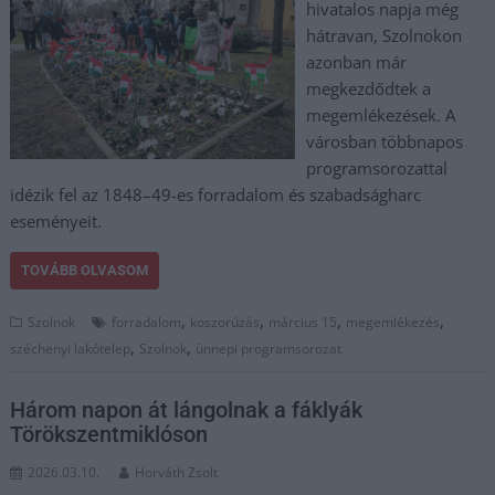
hivatalos napja még
hátravan, Szolnokon
azonban már
megkezdődtek a
megemlékezések. A
városban többnapos
programsorozattal
idézik fel az 1848–49-es forradalom és szabadságharc
eseményeit.
TOVÁBB OLVASOM
,
,
,
,
Szolnok
forradalom
koszorúzás
március 15
megemlékezés
,
,
széchenyi lakótelep
Szolnok
ünnepi programsorozat
Három napon át lángolnak a fáklyák
Törökszentmiklóson
2026.03.10.
Horváth Zsolt