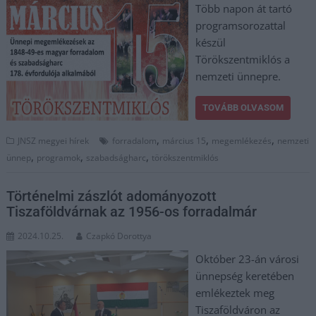
Több napon át tartó
programsorozattal
készül
Törökszentmiklós a
nemzeti ünnepre.
TOVÁBB OLVASOM
,
,
,
JNSZ megyei hírek
forradalom
március 15
megemlékezés
nemzeti
,
,
,
ünnep
programok
szabadságharc
törökszentmiklós
Történelmi zászlót adományozott
Tiszaföldvárnak az 1956-os forradalmár
2024.10.25.
Czapkó Dorottya
Október 23-án városi
ünnepség keretében
emlékeztek meg
Tiszaföldváron az