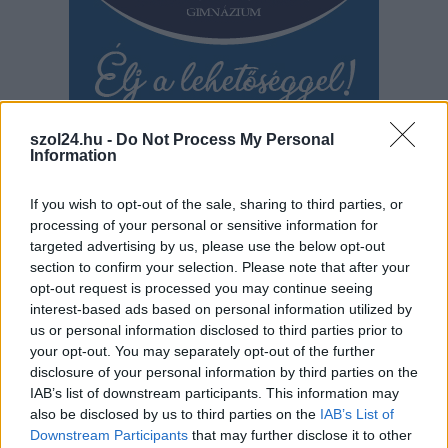
szol24.hu -
Do Not Process My Personal
Information
If you wish to opt-out of the sale, sharing to third parties, or
processing of your personal or sensitive information for
targeted advertising by us, please use the below opt-out
section to confirm your selection. Please note that after your
Hírlevél feliratkozás
opt-out request is processed you may continue seeing
interest-based ads based on personal information utilized by
Adja meg keresztnevét:
Adja
us or personal information disclosed to third parties prior to
meg e-mail címét:
your opt-out. You may separately opt-out of the further
Megismertem és elfogadom a
GDPR-szabályzat
ot
disclosure of your personal information by third parties on the
IAB’s list of downstream participants. This information may
also be disclosed by us to third parties on the
IAB’s List of
Downstream Participants
that may further disclose it to other