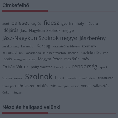
Címkefelhő
fidesz
baleset
györfi mihály
cegléd
háború
autó
időjárás
Jász-Nagykun-Szolnok megye
Jász-Nagykun Szolnok megye
Jászberény
Karcag
kormány
Jászkunság
karambol
katasztrófavédelem
közlekedés
koronavírus
kórház
kosárlabda
kunszentmárton
lmp
Magyar Péter
máv
lopás
mezőtúr
magyarország
rendőrség
Orbán Viktor
polgármester
Pócs János
sport
Szolnok
tisza
tiszafüred
Szalay Ferenc
tisza-tó
tiszaföldvár
törökszentmiklós
vonat
választás
tűz
tisza part
vasút
ukrajna
önkormányzat
Nézd és hallgasd velünk!