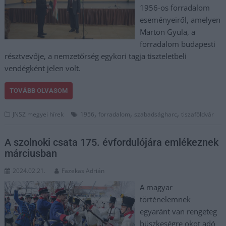
1956-os forradalom
eseményeiről, amelyen
Marton Gyula, a
forradalom budapesti
résztvevője, a nemzetőrség egykori tagja tiszteletbeli
vendégként jelen volt.
TOVÁBB OLVASOM
,
,
,
JNSZ megyei hírek
1956
forradalom
szabadságharc
tiszaföldvár
A szolnoki csata 175. évfordulójára emlékeznek
márciusban
2024.02.21.
Fazekas Adrián
A magyar
történelemnek
egyaránt van rengeteg
büszkeségre okot adó