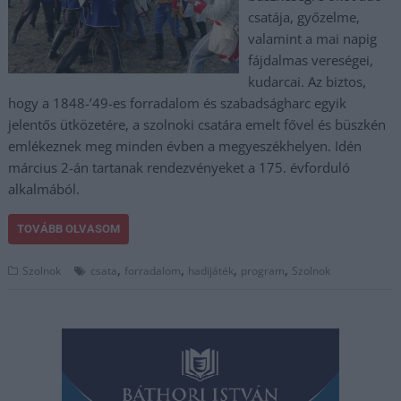
csatája, győzelme,
valamint a mai napig
fájdalmas vereségei,
kudarcai. Az biztos,
hogy a 1848-’49-es forradalom és szabadságharc egyik
jelentős ütközetére, a szolnoki csatára emelt fővel és büszkén
emlékeznek meg minden évben a megyeszékhelyen. Idén
március 2-án tartanak rendezvényeket a 175. évforduló
alkalmából.
TOVÁBB OLVASOM
,
,
,
,
Szolnok
csata
forradalom
hadijáték
program
Szolnok