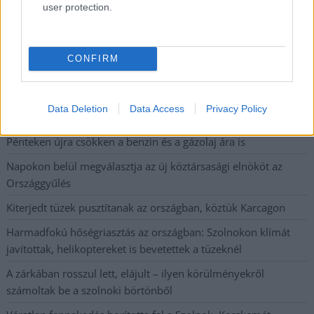
Sok volt az igazolatlan hiányzás, Pócs János fizetéslevonást
user protection.
kapott, más fideszesek még kevesebbet vittek haza
A Szolnok megyei gazdák nagyon nem akarták a JÉGER
további üzemeltetését
CONFIRM
Csendélet 5.0: alig balesetveszélyes lépcső és remek
állapotban levő buszmegálló mutatja, hogy Szolnok mennyire
Data Deletion
Data Access
Privacy Policy
élhető város
Pénteken újra csökken a benzin és a gázolaj ára is
Napokon belül megválasztja az új köztársasági elnököt az
Országgyűlés
Kiterjedt tüzek pusztítanak az országban, köztük Karcagon
Harmadfokú hőségriasztás az országban: Szolnokon klímát
javítottak, helikoptereket is bevetettek a tüzeknél
A zárkában rosszul lett, elájult – ilyen körülményekről
számoltak be a szolnoki börtönből