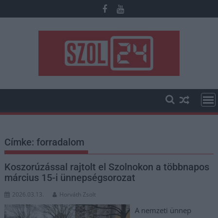
Skip
to
content
Címke:
forradalom
Koszorúzással rajtolt el Szolnokon a többnapos
március 15-i ünnepségsorozat
2026.03.13.
Horváth Zsolt
A nemzeti ünnep