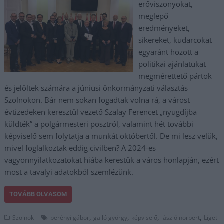
erőviszonyokat,
meglepő
eredményeket,
sikereket, kudarcokat
egyaránt hozott a
politikai ajánlatukat
megmérettető pártok
és jelöltek számára a júniusi önkormányzati választás
Szolnokon. Bár nem sokan fogadtak volna rá, a várost
évtizedeken keresztül vezető Szalay Ferencet „nyugdíjba
küldték” a polgármesteri posztról, valamint hét további
képviselő sem folytatja a munkát októbertől. De mi lesz velük,
mivel foglalkoztak eddig civilben? A 2024-es
vagyonnyilatkozatokat hiába kerestük a város honlapján, ezért
most a tavalyi adatokból szemlézünk.
TOVÁBB OLVASOM
,
,
,
,
Szolnok
berényi gábor
galló györgy
képviselő
lászló norbert
Ligeti