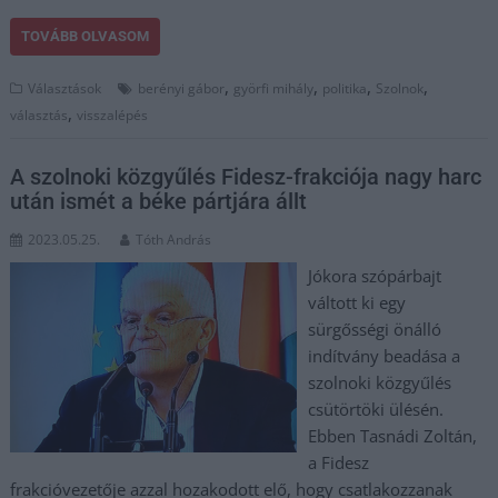
TOVÁBB OLVASOM
,
,
,
,
Választások
berényi gábor
györfi mihály
politika
Szolnok
,
választás
visszalépés
A szolnoki közgyűlés Fidesz-frakciója nagy harc
után ismét a béke pártjára állt
2023.05.25.
Tóth András
Jókora szópárbajt
váltott ki egy
sürgősségi önálló
indítvány beadása a
szolnoki közgyűlés
csütörtöki ülésén.
Ebben Tasnádi Zoltán,
a Fidesz
frakcióvezetője azzal hozakodott elő, hogy csatlakozzanak