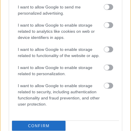
komoly csörte alakult
I want to allow Google to send me
ki a Szolnoki
personalized advertising.
Sportcentrum újabb
plusz forrásának
I want to allow Google to enable storage
megvitatása kapcsán. A
related to analytics like cookies on web or
sportcentrum ugyanis
device identifiers in apps.
a nemrég elfogadott 673 millió forint helyett máris 812 millió
forintot kért erre az évre. A vita végeztével Szalay Ferenc
I want to allow Google to enable storage
related to functionality of the website or app.
fideszes polgármester brüsszelezésbe, baloldalizásba forduló
kirohanása miatt Füle István indítványt tett. Azt kérte,
I want to allow Google to enable storage
vizsgálják meg, az szmsz lehetőséget ad-e arra, hogy a
related to personalization.
polgármester a napirendi pontok lezárásakor rendszeres
kirohanásokat tehessen az ellenzék ellen, és lényegében nem
I want to allow Google to enable storage
a napirendi ponthoz kapcsolódóan brüsszelezve gyalázza a
related to security, including authentication
functionality and fraud prevention, and other
baloldalt, úgy, hogy nekik nincs lehetőségük reagálni.
user protection.
TOVÁBB OLVASOM
,
,
,
,
Szolnok
berényi gábor
borda zoltán
füle istván
rusvai károly
CONFIRM