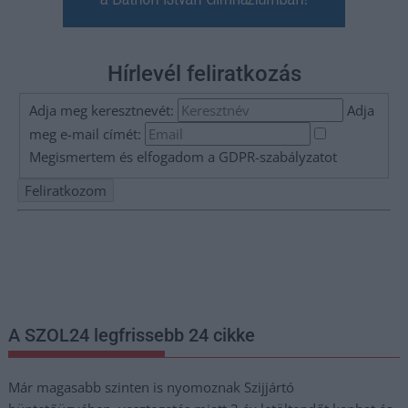
Hírlevél feliratkozás
Adja meg keresztnevét:
Adja
meg e-mail címét:
Megismertem és elfogadom a
GDPR-szabályzat
ot
Nem szeretne lemaradni semmiről? Csak egy kattintás, és hírlevelünk a
legfrissebb információkkal és exkluzív tartalmakkal hétről hétre
postaládájába érkezik!
A SZOL24 legfrissebb 24 cikke
Már magasabb szinten is nyomoznak Szijjártó