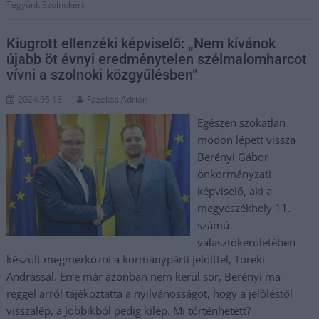
Tegyünk Szolnokért
Kiugrott ellenzéki képviselő: „Nem kívánok
újabb öt évnyi eredménytelen szélmalomharcot
vívni a szolnoki közgyűlésben”
2024.05.13.
Fazekas Adrián
Egészen szokatlan
módon lépett vissza
Berényi Gábor
önkormányzati
képviselő, aki a
megyeszékhely 11.
számú
választókerületében
készült megmérkőzni a kormánypárti jelölttel, Töreki
Andrással. Erre már azonban nem kerül sor, Berényi ma
reggel arról tájékoztatta a nyilvánosságot, hogy a jelöléstől
visszalép, a Jobbikból pedig kilép. Mi történhetett?