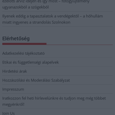
ezelőtti árvíz idején és így most – fotógyűjtemény
ugyanazokból a szögekből
Ilyenek eddig a tapasztalatok a vendégektől – a hőhullám
miatt ingyenes a strandolás Szolnokon
Elérhetőség
Adatkezelési tájékoztató
Etikai és függetlenségi alapelvek
Hirdetési árak
Hozzászólási és Moderálási Szabályzat
Impresszum
Iratkozzon fel heti hírlevelünkre és tudjon meg még többet
megyénkről!
Join Us