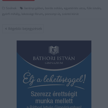
,
,
,
,
Szolnok
berényi gábor
borda zoltán
egyetértés utca
füle istván
,
,
,
györfi mihály
lakossági fórum
pozsonyi út
szántó körút
Bejegyzés
Régebbi bejegyzések
navigáció