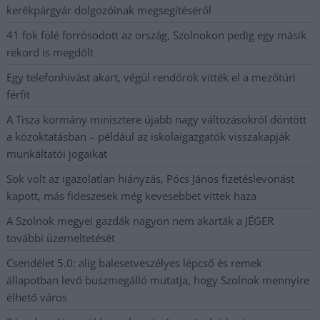
kerékpárgyár dolgozóinak megsegítéséről
41 fok fölé forrósodott az ország, Szolnokon pedig egy másik
rekord is megdőlt
Egy telefonhívást akart, végül rendőrök vitték el a mezőtúri
férfit
A Tisza kormány minisztere újabb nagy változásokról döntött
a közoktatásban – például az iskolaigazgatók visszakapják
munkáltatói jogaikat
Sok volt az igazolatlan hiányzás, Pócs János fizetéslevonást
kapott, más fideszesek még kevesebbet vittek haza
A Szolnok megyei gazdák nagyon nem akarták a JÉGER
további üzemeltetését
Csendélet 5.0: alig balesetveszélyes lépcső és remek
állapotban levő buszmegálló mutatja, hogy Szolnok mennyire
élhető város