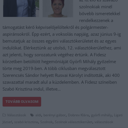
szolnokiak minél
bővebb ismeretekkel
rendelkezzenek a
támogatást kérő képviselőjelöltekről és polgármester-
aspiránsokról. Épp ezért, a voksolás napjáig, azaz június 9-ig
bemutatjuk az összes egyéni választókerületet és az egyes
indulókat. Elérkeztünk az utolsó, 12. választókerülethez, ami
azt jelenti, hogy sorozatunk végéhez értünk. A Fidesz
körzetben betöltött hegemóniáját Györfi Mihály győzelme
törte meg 2019-ben. A több ciklusban megválasztott
Szerencsés Sándor helyett Rusvai Károlyt indították, aki 400
szavazattal maradt alul a küzdelemben. A Fidesz színeiben
Szabó Krisztina indul, illetve…
TOVÁBB OLVASOM
,
,
,
,
Választások
aldi
berényi gábor
Dobrev Klára
györfi mihály
Ligeti
,
,
,
,
József
szabó krisztina
Szolnok
Szolnok választókerület
választások