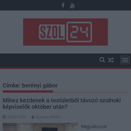
Skip
to
content
Címke:
berényi gábor
Mihez kezdenek a testületből távozó szolnoki
képviselők október után?
2024.10.03.
Fazekas Adrián
Megváltozott