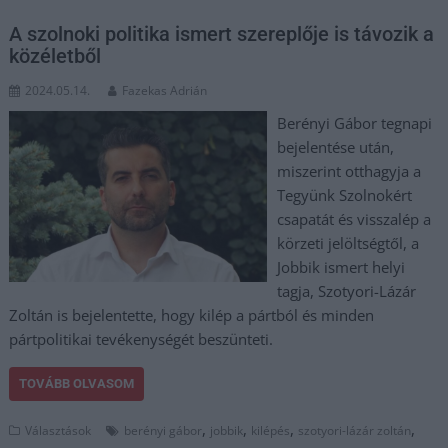
A szolnoki politika ismert szereplője is távozik a
közéletből
2024.05.14.
Fazekas Adrián
Berényi Gábor tegnapi
bejelentése után,
miszerint otthagyja a
Tegyünk Szolnokért
csapatát és visszalép a
körzeti jelöltségtől, a
Jobbik ismert helyi
tagja, Szotyori-Lázár
Zoltán is bejelentette, hogy kilép a pártból és minden
pártpolitikai tevékenységét beszünteti.
TOVÁBB OLVASOM
,
,
,
,
Választások
berényi gábor
jobbik
kilépés
szotyori-lázár zoltán