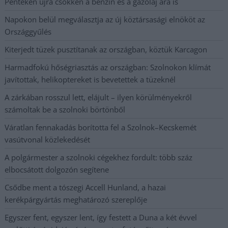
Pénteken újra csökken a benzin és a gázolaj ára is
Napokon belül megválasztja az új köztársasági elnököt az
Országgyűlés
Kiterjedt tüzek pusztítanak az országban, köztük Karcagon
Harmadfokú hőségriasztás az országban: Szolnokon klímát
javítottak, helikoptereket is bevetettek a tüzeknél
A zárkában rosszul lett, elájult – ilyen körülményekről
számoltak be a szolnoki börtönből
Váratlan fennakadás borította fel a Szolnok–Kecskemét
vasútvonal közlekedését
A polgármester a szolnoki cégekhez fordult: több száz
elbocsátott dolgozón segítene
Csődbe ment a tószegi Accell Hunland, a hazai
kerékpárgyártás meghatározó szereplője
Egyszer fent, egyszer lent, így festett a Duna a két évvel