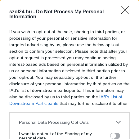
ellenzéki lakossági
szol24.hu -
Do Not Process My Personal
fórumon, amit
Information
pénteken este tartottak a szolnoki Széchenyi lakótelepi Zöld
házban.
If you wish to opt-out of the sale, sharing to third parties, or
processing of your personal or sensitive information for
TOVÁBB OLVASOM
targeted advertising by us, please use the below opt-out
section to confirm your selection. Please note that after your
,
,
,
,
Szolnok
berényi gábor
borda zoltán
füle istván
györfi mihály
opt-out request is processed you may continue seeing
,
,
lakossági fórum
széchenyi lakótelep
Szolnok
interest-based ads based on personal information utilized by
us or personal information disclosed to third parties prior to
your opt-out. You may separately opt-out of the further
Nehéz perceket élt át a polgármester, parázs
disclosure of your personal information by third parties on the
viták voltak a szolnoki közgyűlésben
IAB’s list of downstream participants. This information may
also be disclosed by us to third parties on the
IAB’s List of
2023.03.31.
Tóth András
Downstream Participants
that may further disclose it to other
Szokatlanul éles
third parties.
szópárbajokat hozott a
Please note that this website/app uses one or more Google
Personal Data Processing Opt Outs
csütörtöki közgyűlés
services and may gather and store information including but
Szolnokon. Az ellenzék
not limited to your visit or usage behaviour. You may click to
I want to opt-out of the Sharing of my
végre odatette magát,
personal data.