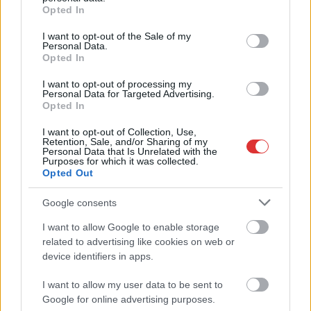
grant or deny consent to Google and its third-party tags to
Opted In
és bátran visszaszólt a
use your data for below specified purposes in below Google
polgármesternek, aki
consent section.
I want to opt-out of the Sale of my
Personal Data.
ismét országos
Opted In
propagandát hozott helybe. Az ellenzékiek arra kérték, ne
folytasson ilyet, koncentráljon a helyi ügyekre. Szalay azt
I want to opt-out of processing my
Personal Data for Targeted Advertising.
válaszolta, azt beszél, amit akar.
Opted In
TOVÁBB OLVASOM
I want to opt-out of Collection, Use,
Retention, Sale, and/or Sharing of my
Personal Data that Is Unrelated with the
,
,
,
,
Purposes for which it was collected.
Szolnok
állatotthony alapítvány
berényi gábor
bóka éva
ellenzék
Opted Out
,
,
,
közgyűlés
majális
Szalay Ferenc
Szolnok
Google consents
Megelégelte a fideszes polgármester folytonos
I want to allow Google to enable storage
kirohanásait
related to advertising like cookies on web or
2023.03.30.
device identifiers in apps.
Tóth András
A napirendi ponton
I want to allow my user data to be sent to
túlmutató nagyon
Google for online advertising purposes.