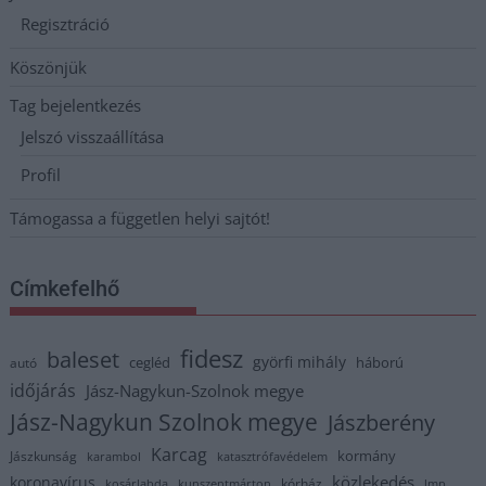
Regisztráció
Köszönjük
Tag bejelentkezés
Jelszó visszaállítása
Profil
Támogassa a független helyi sajtót!
Címkefelhő
fidesz
baleset
györfi mihály
cegléd
háború
autó
időjárás
Jász-Nagykun-Szolnok megye
Jász-Nagykun Szolnok megye
Jászberény
Karcag
kormány
Jászkunság
karambol
katasztrófavédelem
közlekedés
koronavírus
kórház
kosárlabda
kunszentmárton
lmp