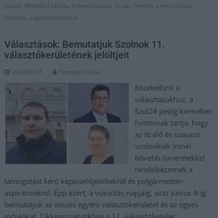
,
,
,
,
,
József
Miskolczi László
önkormányzat
Szalay Ferenc
szanyi istván
,
Szolnok
vagyonnyilatkozat
Választások: Bemutatjuk Szolnok 11.
választókerületének jelöltjeit
2024.06.07.
Fazekas Adrián
Közeledünk a
választásokhoz, a
Szol24 pedig kiemelten
fontosnak tartja, hogy
az itt élő és szavazó
szolnokiak minél
bővebb ismeretekkel
rendelkezzenek a
támogatást kérő képviselőjelöltekről és polgármester-
aspiránsokról. Épp ezért, a voksolás napjáig, azaz június 9-ig
bemutatjuk az összes egyéni választókerületet és az egyes
indulókat. Cikksorozatunkban a 11. választókerület