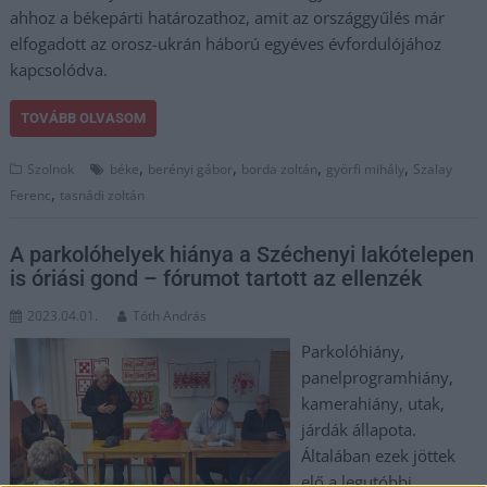
ahhoz a békepárti határozathoz, amit az országgyűlés már
elfogadott az orosz-ukrán háború egyéves évfordulójához
kapcsolódva.
TOVÁBB OLVASOM
,
,
,
,
Szolnok
béke
berényi gábor
borda zoltán
györfi mihály
Szalay
,
Ferenc
tasnádi zoltán
A parkolóhelyek hiánya a Széchenyi lakótelepen
is óriási gond – fórumot tartott az ellenzék
2023.04.01.
Tóth András
Parkolóhiány,
panelprogramhiány,
kamerahiány, utak,
járdák állapota.
Általában ezek jöttek
elő a legutóbbi