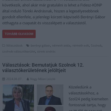
következik, ahol akár már gratulálni is lehet a Fidesz-KDNP
által induló Töreki Andrásnak, hiszen a legesélyesebbnek
gondolt ellenfele, a jelenlegi körzeti képviselő Berényi Gábor
otthagyta a csapatát és visszalépett a választástól.
TOVÁBB OLVASOM
,
,
,
,
Választások
berényi gábor
németh attila
németh edit
Szolnok
,
szolnoki választókerület
töreki andrás
Választások: Bemutatjuk Szolnok 12.
választókerületének jelöltjeit
2024.06.07.
Nagy Milan László
Közeledünk a
választásokhoz, a
Szol24 pedig kiemelten
fontosnak tartja, hogy
az itt élő és szavazó