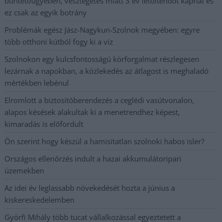
büntetőügyében, vesztegetés miatt 3 év letöltendőt kaphat és
ez csak az egyik botrány
Problémák egész Jász-Nagykun-Szolnok megyében: egyre
több otthoni kútból fogy ki a víz
Szolnokon egy kulcsfontosságú körforgalmat részlegesen
lezárnak a napokban, a közlekedés az átlagost is meghaladó
mértékben lebénul
Elromlott a biztosítóberendezés a ceglédi vasútvonalon,
alapos késések alakultak ki a menetrendhez képest,
kimaradás is előfordult
Ön szerint hogy készül a hamisítatlan szolnoki habos isler?
Országos ellenőrzés indult a hazai akkumulátoripari
üzemekben
Az idei év leglassabb növekedését hozta a június a
kiskereskedelemben
Györfi Mihály több tucat vállalkozással egyeztetett a