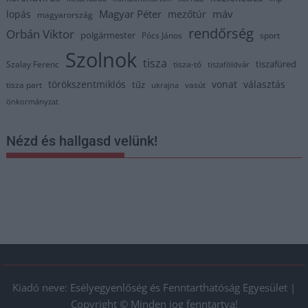
Magyar Péter
máv
lopás
mezőtúr
magyarország
rendőrség
Orbán Viktor
polgármester
Pócs János
sport
Szolnok
tisza
tiszafüred
Szalay Ferenc
tisza-tó
tiszaföldvár
törökszentmiklós
vonat
választás
tűz
tisza part
vasút
ukrajna
önkormányzat
Nézd és hallgasd velünk!
Kiadó neve: Esélyegyenlőség és Fenntarthatóság Egyesület |
Copyright © Minden jog fenntartva!