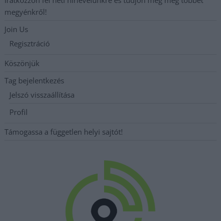
Iratkozzon fel heti hírlevelünkre és tudjon meg még többet
megyénkről!
Join Us
Regisztráció
Köszönjük
Tag bejelentkezés
Jelszó visszaállítása
Profil
Támogassa a független helyi sajtót!