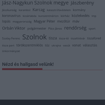
Jász-Nagykun Szolnok megye
Jászberény
Karcag
kormány
Jászkunság
karambol
katasztrófavédelem
közlekedés
koronavírus
kórház
kosárlabda
kunszentmárton
lmp
Magyar Péter
máv
lopás
mezőtúr
magyarország
rendőrség
Orbán Viktor
polgármester
Pócs János
sport
Szolnok
tisza
tiszafüred
Szalay Ferenc
tisza-tó
tiszaföldvár
törökszentmiklós
vonat
választás
tűz
tisza part
vasút
ukrajna
önkormányzat
Nézd és hallgasd velünk!