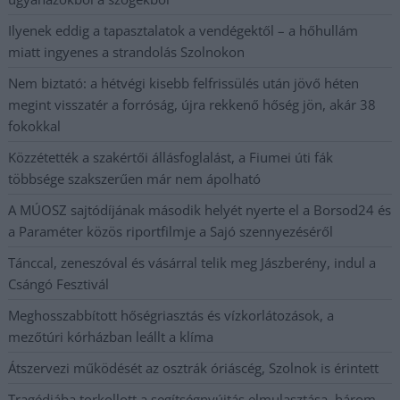
Ilyenek eddig a tapasztalatok a vendégektől – a hőhullám
miatt ingyenes a strandolás Szolnokon
Nem biztató: a hétvégi kisebb felfrissülés után jövő héten
megint visszatér a forróság, újra rekkenő hőség jön, akár 38
fokokkal
Közzétették a szakértői állásfoglalást, a Fiumei úti fák
többsége szakszerűen már nem ápolható
A MÚOSZ sajtódíjának második helyét nyerte el a Borsod24 és
a Paraméter közös riportfilmje a Sajó szennyezéséről
Tánccal, zeneszóval és vásárral telik meg Jászberény, indul a
Csángó Fesztivál
Meghosszabbított hőségriasztás és vízkorlátozások, a
mezőtúri kórházban leállt a klíma
Átszervezi működését az osztrák óriáscég, Szolnok is érintett
Tragédiába torkollott a segítségnyújtás elmulasztása, három