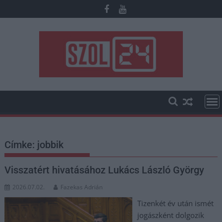
Skip
to
content
Címke:
jobbik
Visszatért hivatásához Lukács László György
2026.07.02.
Fazekas Adrián
Tizenkét év után ismét
jogászként dolgozik