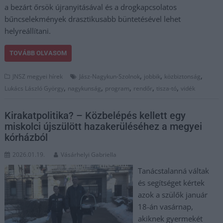
a bezárt őrsök újranyitásával és a drogkapcsolatos
bűncselekmények drasztikusabb büntetésével lehet
helyreállítani.
TOVÁBB OLVASOM
,
,
,
JNSZ megyei hírek
Jász-Nagykun-Szolnok
jobbik
közbiztonság
,
,
,
,
,
Lukács László György
nagykunság
program
rendőr
tisza-tó
vidék
Kirakatpolitika? – Közbelépés kellett egy
miskolci újszülött hazakerüléséhez a megyei
kórházból
2026.01.19.
Vásárhelyi Gabriella
Tanácstalanná váltak
és segítséget kértek
azok a szülők január
18-án vasárnap,
akiknek gyermekét