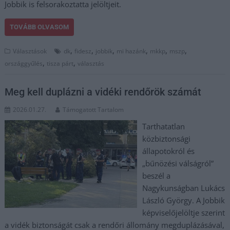
Jobbik is felsorakoztatta jelöltjeit.
TOVÁBB OLVASOM
,
,
,
,
,
,
Választások
dk
fidesz
jobbik
mi hazánk
mkkp
mszp
,
,
országgyűlés
tisza párt
választás
Meg kell duplázni a vidéki rendőrök számát
2026.01.27.
Támogatott Tartalom
Tarthatatlan
közbiztonsági
állapotokról és
„bűnözési válságról”
beszél a
Nagykunságban Lukács
László György. A Jobbik
képviselőjelöltje szerint
a vidék biztonságát csak a rendőri állomány megduplázásával,