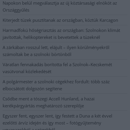
Napokon belül megválasztja az új köztársasági elnököt az
Országgyűlés
Kiterjedt tüzek pusztítanak az országban, köztük Karcagon
Harmadfokú hőségriasztás az országban: Szolnokon klímát
javítottak, helikoptereket is bevetettek a tüzeknél
A zárkában rosszul lett, elájult – ilyen körülményekről
számoltak be a szolnoki börtönből
Váratlan fennakadás borította fel a Szolnok–Kecskemét
vasútvonal közlekedését
A polgármester a szolnoki cégekhez fordult: több száz
elbocsátott dolgozón segítene
Csődbe ment a tószegi Accell Hunland, a hazai
kerékpárgyártás meghatározó szereplője
Egyszer fent, egyszer lent, így festett a Duna a két évvel
ezelőtti árvíz idején és így most – fotógyűjtemény
ugyanazokból a szögekből