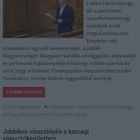
Lukács László György,
aki a parlamenti
összeférhetetlenségi
szabályok miatt
megválasztása után
kénytelen volt
szüneteltetni ügyvédi tevékenységét. A Jobbik
Magyarországért Mozgalom korábbi országgyűlési képviselője
és parlamenti frakcióvezetője közösségi oldalán számolt be
arról, hogy a Szolnoki Törvényszéken visszatérhetett eredeti
hivatásához, miután lezárult nagypolitikai karrierje.
TOVÁBB OLVASOM
,
,
,
,
JNSZ megyei hírek
jobbik
jogász
képviselő
Lukács László György
,
,
,
politika
politikus
Szolnoki Törvényszék
ügyvéd
Jobbikos visszalépés a karcagi
választókerületben