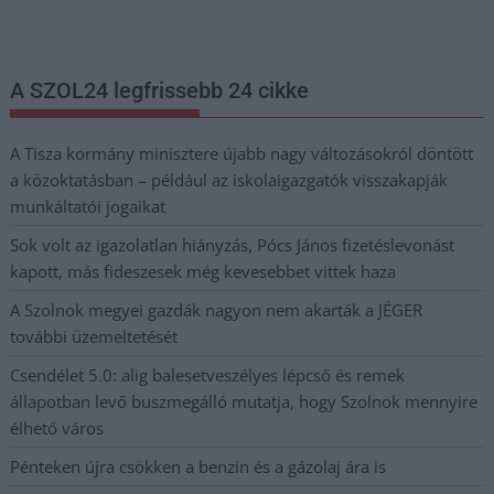
postaládájába érkezik!
A SZOL24 legfrissebb 24 cikke
A Tisza kormány minisztere újabb nagy változásokról döntött
a közoktatásban – például az iskolaigazgatók visszakapják
munkáltatói jogaikat
Sok volt az igazolatlan hiányzás, Pócs János fizetéslevonást
kapott, más fideszesek még kevesebbet vittek haza
A Szolnok megyei gazdák nagyon nem akarták a JÉGER
további üzemeltetését
Csendélet 5.0: alig balesetveszélyes lépcső és remek
állapotban levő buszmegálló mutatja, hogy Szolnok mennyire
élhető város
Pénteken újra csökken a benzin és a gázolaj ára is