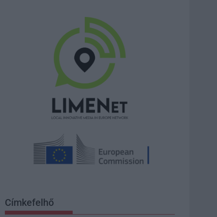
Címkefelhő