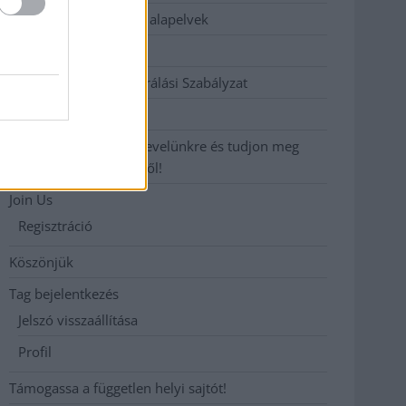
Etikai és függetlenségi alapelvek
Hirdetési árak
Hozzászólási és Moderálási Szabályzat
Impresszum
Iratkozzon fel heti hírlevelünkre és tudjon meg
még többet megyénkről!
Join Us
Regisztráció
Köszönjük
Tag bejelentkezés
Jelszó visszaállítása
Profil
Támogassa a független helyi sajtót!