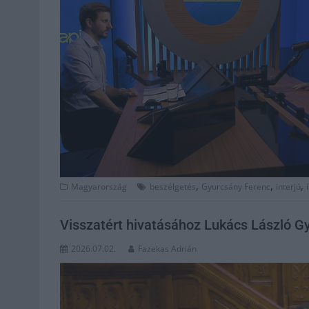
,
,
,
Magyarország
beszélgetés
Gyurcsány Ferenc
interjú
Visszatért hivatásához Lukács László G
2026.07.02.
Fazekas Adrián