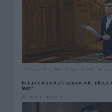
,
,
,
JNSZ megyei hírek
jobbik
jogász
képviselő
Lukács Lász
Kabarénak nevezik számos volt fideszes 
lesz?
2026.06.01.
Kiss Lajos