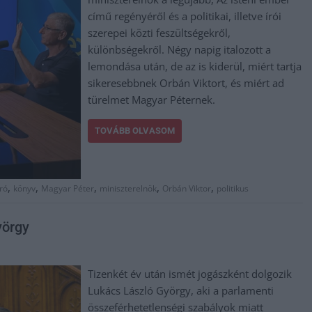
című regényéről és a politikai, illetve írói
szerepei közti feszültségekről,
különbségekről. Négy napig italozott a
lemondása után, de az is kiderül, miért tartja
sikeresebbnek Orbán Viktort, és miért ad
türelmet Magyar Péternek.
TOVÁBB OLVASOM
,
,
,
,
,
író
könyv
Magyar Péter
miniszterelnök
Orbán Viktor
politikus
yörgy
Tizenkét év után ismét jogászként dolgozik
Lukács László György, aki a parlamenti
összeférhetetlenségi szabályok miatt