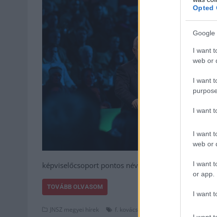
Opted 
Google 
I want t
web or d
I want t
purpose
I want 
I want t
web or d
I want t
képviselőcsoport pontos névsorát.
or app.
TOVÁBB OLVASOM
I want t
,
,
,
JNSZ megyei hírek
f. kovács sándor
fidesz
kdnp
képvis
I want t