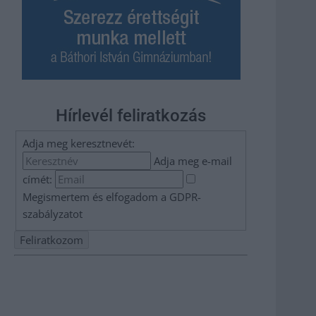
Hírlevél feliratkozás
Adja meg keresztnevét:
Adja meg e-mail
címét:
Megismertem és elfogadom a
GDPR-
szabályzat
ot
Nem szeretne lemaradni semmiről? Csak egy kattintás, és
hírlevelünk a legfrissebb információkkal és exkluzív
tartalmakkal hétről hétre postaládájába érkezik!