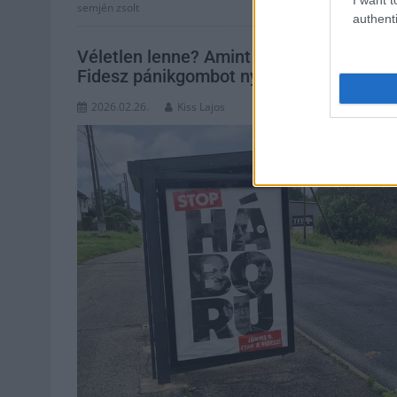
semjén zsolt
authenti
Véletlen lenne? Amint kijött a friss kut
Fidesz pánikgombot nyomott
2026.02.26.
Kiss Lajos