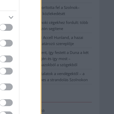
Váratlan fennakadás borította fel a Szolnok–
Kecskemét vasútvonal közlekedését
A polgármester a szolnoki cégekhez fordult: több
száz elbocsátott dolgozón segítene
Csődbe ment a tószegi Accell Hunland, a hazai
kerékpárgyártás meghatározó szereplője
Egyszer fent, egyszer lent, így festett a Duna a két
évvel ezelőtti árvíz idején és így most –
fotógyűjtemény ugyanazokból a szögekből
Ilyenek eddig a tapasztalatok a vendégektől – a
hőhullám miatt ingyenes a strandolás Szolnokon
Elérhetőség
Adatkezelési tájékoztató