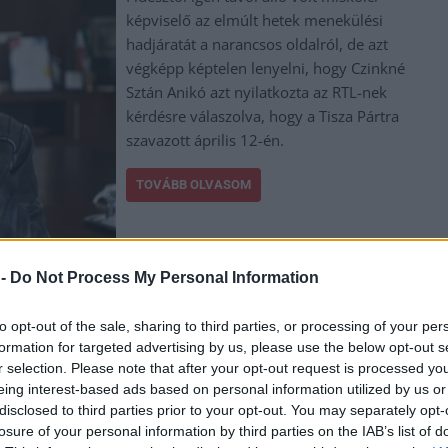
képviselő az elmúlt hetek menekülési
hadjáratát a narancsos oldalról, de azt
végképp képtelen lenyelni, hogy Czinkné
Sztán Anikó azt nyilatkozta az RTL-nek
kérdésre válaszolva, hogy a Tisza Pártra
szavazott április 12-én.
TOVÁBB OLVASOM
 -
Do Not Process My Personal Information
,
,
,
,
,
rtelen
Jász-Nagykun Szolnok megye
kabaré
kétharmad
pálfordulás
pöcs
to opt-out of the sale, sharing to third parties, or processing of your per
formation for targeted advertising by us, please use the below opt-out s
lti bácsi ügyében a Szőlő utcai botrány
r selection. Please note that after your opt-out request is processed y
eing interest-based ads based on personal information utilized by us or
disclosed to third parties prior to your opt-out. You may separately opt-
losure of your personal information by third parties on the IAB’s list of