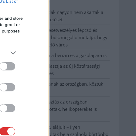
kevesebbet vittek haza
B’s List of
A Szolnok megyei gazdák nagyon nem akarták a
er and store
JÉGER további üzemeltetését
to grant or
Csendélet 5.0: alig balesetveszélyes lépcső és
ed purposes
remek állapotban levő buszmegálló mutatja, hogy
Szolnok mennyire élhető város
Pénteken újra csökken a benzin és a gázolaj ára is
Napokon belül megválasztja az új köztársasági
elnököt az Országgyűlés
Kiterjedt tüzek pusztítanak az országban, köztük
Karcagon
Harmadfokú hőségriasztás az országban:
Szolnokon klímát javítottak, helikoptereket is
bevetettek a tüzeknél
A zárkában rosszul lett, elájult – ilyen
körülményekről számoltak be a szolnoki börtönből