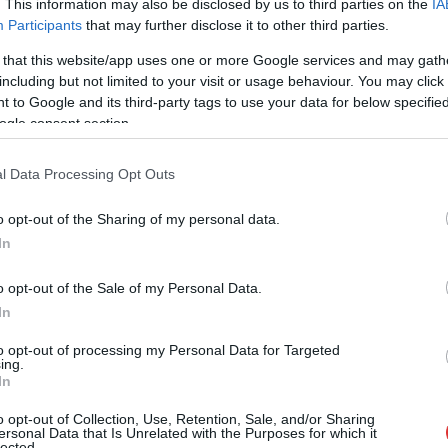
. This information may also be disclosed by us to third parties on the
IA
Most már nemcsak egy csatorna műsorának
Participants
that may further disclose it to other third parties.
munkatársai, hanem az ügyészség emberei
is tisztában kell legyenek azzal az
 that this website/app uses one or more Google services and may gath
including but not limited to your visit or usage behaviour. You may click 
aprósággal, hogy ki az a Zsolti bácsi.
 to Google and its third-party tags to use your data for below specifi
Érdemes figyelni a következő napok
ogle consent section.
történéseit.
l Data Processing Opt Outs
TOVÁBB OLVASOM
o opt-out of the Sharing of my personal data.
In
o opt-out of the Sale of my Personal Data.
In
,
,
,
,
,
koronatanú
politikus
szexuális
szőlő utca
vallomás
zsolti bácsi
to opt-out of processing my Personal Data for Targeted
ing.
In
rete
o opt-out of Collection, Use, Retention, Sale, and/or Sharing
ersonal Data that Is Unrelated with the Purposes for which it
lected.