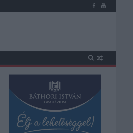
n, vesztegetés miatt 3 év letöltendőt kaphat és ez csak az egyi