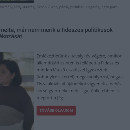
,
,
,
,
,
,
,
kormánypárt
kutatás
Orbán Viktor
pánik
politikus
riogatás
tisza part
melte, már nem merik a fideszes politikusok
ékozását
Emlékezhetünk a tavalyi év végére, amikor
államtitkári szinten is fellépett a Fidesz és
minden létező eszközzel igyekeztek
(többnyire sikerrel) megakadályozni, hogy a
Tisza aktivistái ajándékot vigyenek a nehéz
sorsú gyermekeknek. Úgy tűnik, ebben is
megtört a jég.
TOVÁBB OLVASOM