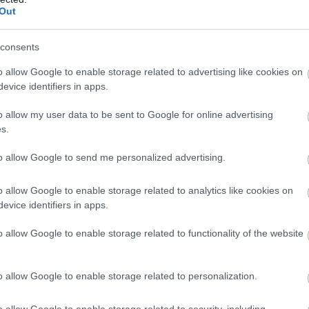
Az áprilisi parlamenti választások alapjaiban
Out
rázták meg a leköszönő kormánypárt
sziklaszilárdnak hitt belső szerkezetét, ezt a
consents
pártlistás mandátumok körüli rendkívüli
bejelentések sorozata is igazolja. Orbán
o allow Google to enable storage related to advertising like cookies on
Viktor, Semjén Zsolt és több meghatározó
evice identifiers in apps.
politikus már bejelentette, hogy nem
o allow my user data to be sent to Google for online advertising
kívánnak beülni az új Országgyűlésbe, a
s.
meghirdetett fiatalítás ellenére viszont a
Fidelitas elnökére, Mohácsy Istvánra sem
to allow Google to send me personalized advertising.
tartanak igényt. Hétfő délelőtt tizenegy
órakor kezdődött a sorsdöntő frakcióülés,
o allow Google to enable storage related to analytics like cookies on
ahol az ellenzéki szerepbe kényszerült
evice identifiers in apps.
Fidesz véglegesítette a parlamenti
o allow Google to enable storage related to functionality of the website
o allow Google to enable storage related to personalization.
,
,
,
,
,
,
,
elő
képviselőcsoport
lista
Orbán Viktor
parlament
pöcs jános
politikus
o allow Google to enable storage related to security, including