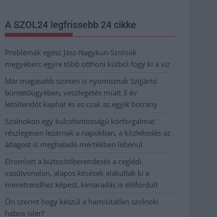
A SZOL24 legfrissebb 24 cikke
Problémák egész Jász-Nagykun-Szolnok
megyében: egyre több otthoni kútból fogy ki a víz
Már magasabb szinten is nyomoznak Szijjártó
büntetőügyében, vesztegetés miatt 3 év
letöltendőt kaphat és ez csak az egyik botrány
Szolnokon egy kulcsfontosságú körforgalmat
részlegesen lezárnak a napokban, a közlekedés az
átlagost is meghaladó mértékben lebénul
Elromlott a biztosítóberendezés a ceglédi
vasútvonalon, alapos késések alakultak ki a
menetrendhez képest, kimaradás is előfordult
Ön szerint hogy készül a hamisítatlan szolnoki
habos isler?