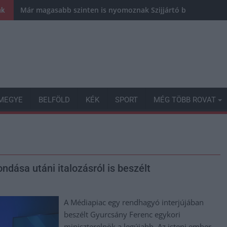
Már magasabb szinten is nyomoznak Szijjártó büntetőügyébe
nk
MEGYE
BELFÖLD
KÉK
SPORT
MÉG TÖBB ROVAT
dása utáni italozásról is beszélt
A Médiapiac egy rendhagyó interjújában
beszélt Gyurcsány Ferenc egykori
miniszterelnök a legújabb, Az isteni ember