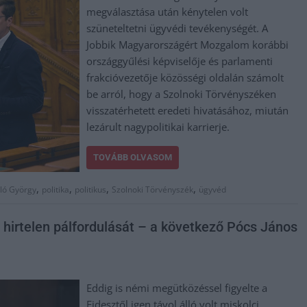
megválasztása után kénytelen volt
szüneteltetni ügyvédi tevékenységét. A
Jobbik Magyarországért Mozgalom korábbi
országgyűlési képviselője és parlamenti
frakcióvezetője közösségi oldalán számolt
be arról, hogy a Szolnoki Törvényszéken
visszatérhetett eredeti hivatásához, miután
lezárult nagypolitikai karrierje.
TOVÁBB OLVASOM
,
,
,
,
ló György
politika
politikus
Szolnoki Törvényszék
ügyvéd
hirtelen pálfordulását – a következő Pócs János
Eddig is némi megütközéssel figyelte a
Fidesztől igen távol álló volt miskolci