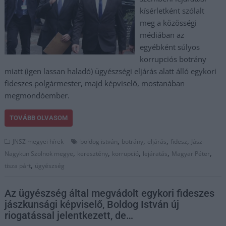
kísérletként szólalt
meg a közösségi
médiában az
egyébként súlyos
korrupciós botrány
miatt (igen lassan haladó) ügyészségi eljárás alatt álló egykori
fideszes polgármester, majd képviselő, mostanában
megmondóember.
TOVÁBB OLVASOM
,
,
,
,
JNSZ megyei hírek
boldog istván
botrány
eljárás
fidesz
Jász-
,
,
,
,
,
Nagykun Szolnok megye
keresztény
korrupció
lejáratás
Magyar Péter
,
tisza párt
ügyészség
Az ügyészség által megvádolt egykori fideszes
jászkunsági képviselő, Boldog István új
riogatással jelentkezett, de…