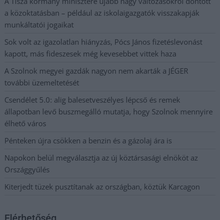
A Tisza kormány minisztere újabb nagy változásokról döntött
a közoktatásban – például az iskolaigazgatók visszakapják
munkáltatói jogaikat
Sok volt az igazolatlan hiányzás, Pócs János fizetéslevonást
kapott, más fideszesek még kevesebbet vittek haza
A Szolnok megyei gazdák nagyon nem akarták a JÉGER
további üzemeltetését
Csendélet 5.0: alig balesetveszélyes lépcső és remek
állapotban levő buszmegálló mutatja, hogy Szolnok mennyire
élhető város
Pénteken újra csökken a benzin és a gázolaj ára is
Napokon belül megválasztja az új köztársasági elnököt az
Országgyűlés
Kiterjedt tüzek pusztítanak az országban, köztük Karcagon
Elérhetőség