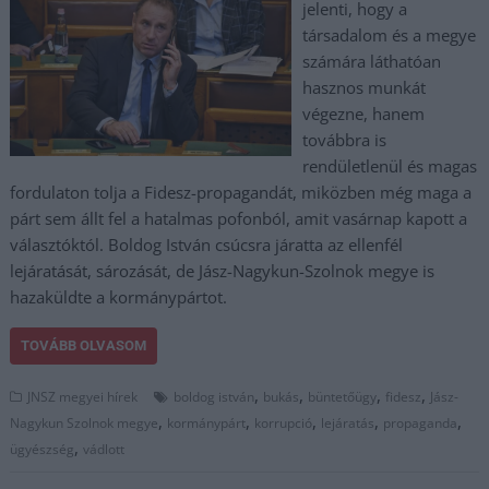
jelenti, hogy a
társadalom és a megye
számára láthatóan
hasznos munkát
végezne, hanem
továbbra is
rendületlenül és magas
fordulaton tolja a Fidesz-propagandát, miközben még maga a
párt sem állt fel a hatalmas pofonból, amit vasárnap kapott a
választóktól. Boldog István csúcsra járatta az ellenfél
lejáratását, sározását, de Jász-Nagykun-Szolnok megye is
hazaküldte a kormánypártot.
TOVÁBB OLVASOM
,
,
,
,
JNSZ megyei hírek
boldog istván
bukás
büntetőügy
fidesz
Jász-
,
,
,
,
,
Nagykun Szolnok megye
kormánypárt
korrupció
lejáratás
propaganda
,
ügyészség
vádlott