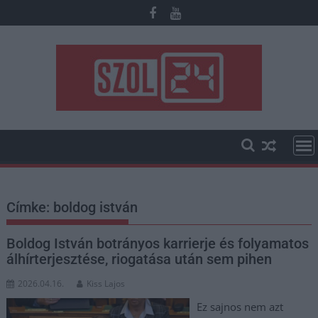
Skip
to
content
Címke:
boldog istván
Boldog István botrányos karrierje és folyamatos
álhírterjesztése, riogatása után sem pihen
2026.04.16.
Kiss Lajos
Ez sajnos nem azt