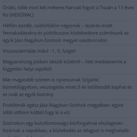
Óriási, több mint két méteres harcsát fogott a Tiszán a 13 éves
fiú (VIDEÓVAL)
Hétfőn kezdik, csütörtökön végeznek – lezárás miatt
fennakadásokra és pótlóbuszos közlekedésre számítsunk az
egyik Jász-Nagykun-Szolnok megyei vasútvonalon
Visszaszámlálás indul: -1, 0, Sziget!
Magyarország jobban látszik közelről – heti médiaszemle a
független helyi sajtóból
Már magasabb szinten is nyomoznak Szijjártó
büntetőügyében, vesztegetés miatt 3 év letöltendőt kaphat és
ez csak az egyik botrány
Problémák egész Jász-Nagykun-Szolnok megyében: egyre
több otthoni kútból fogy ki a víz
Szolnokon egy kulcsfontosságú körforgalmat részlegesen
lezárnak a napokban, a közlekedés az átlagost is meghaladó