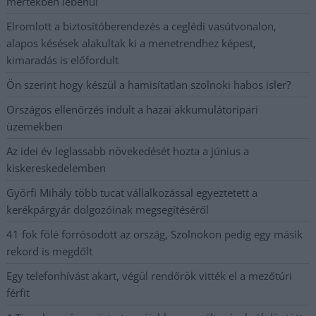
mértékben lebénul
Elromlott a biztosítóberendezés a ceglédi vasútvonalon,
alapos késések alakultak ki a menetrendhez képest,
kimaradás is előfordult
Ön szerint hogy készül a hamisítatlan szolnoki habos isler?
Országos ellenőrzés indult a hazai akkumulátoripari
üzemekben
Az idei év leglassabb növekedését hozta a június a
kiskereskedelemben
Györfi Mihály több tucat vállalkozással egyeztetett a
kerékpárgyár dolgozóinak megsegítéséről
41 fok fölé forrósodott az ország, Szolnokon pedig egy másik
rekord is megdőlt
Egy telefonhívást akart, végül rendőrök vitték el a mezőtúri
férfit