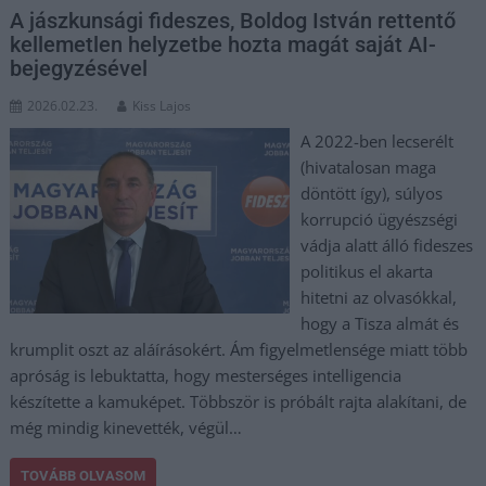
A jászkunsági fideszes, Boldog István rettentő
kellemetlen helyzetbe hozta magát saját AI-
bejegyzésével
2026.02.23.
Kiss Lajos
A 2022-ben lecserélt
(hivatalosan maga
döntött így), súlyos
korrupció ügyészségi
vádja alatt álló fideszes
politikus el akarta
hitetni az olvasókkal,
hogy a Tisza almát és
krumplit oszt az aláírásokért. Ám figyelmetlensége miatt több
apróság is lebuktatta, hogy mesterséges intelligencia
készítette a kamuképet. Többször is próbált rajta alakítani, de
még mindig kinevették, végül…
TOVÁBB OLVASOM