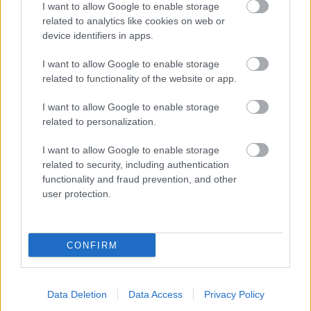
I want to allow Google to enable storage
országgyűlési
related to analytics like cookies on web or
képviselő lett a
device identifiers in apps.
megyében jól ismert
Boldog István, akiről 2019-ben hozták nyilvánosságra, hogy
I want to allow Google to enable storage
társaival együtt egy olyan hálózatot épített ki, amin keresztül
related to functionality of the website or app.
befolyásolni tudták, mely települések jussanak EU-s fejlesztési
I want to allow Google to enable storage
támogatáshoz. Azóta sem hallgat, bár a korrupciós ügy
related to personalization.
tisztázása helyett inkább a fekáliás Szajnával, patkányirtással,
a Fanta naranccsal és a „libsi, woke” ideológiával foglalkozik.
I want to allow Google to enable storage
related to security, including authentication
TOVÁBB OLVASOM
functionality and fraud prevention, and other
user protection.
,
,
,
JNSZ megyei hírek
boldog istván
facebook
fidesz
poszt
A megafonos megmondóember a Karsai
CONFIRM
Dánielre tett minősíthetetlen mondatai miatt
visszavonul, Boldog István vigasztalja
Data Deletion
Data Access
Privacy Policy
2024.06.18.
Kiss Lajos