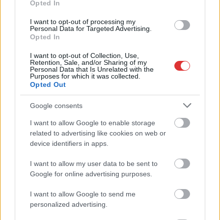
Opted In
furcsa dolgok
történnek véletlenül.
I want to opt-out of processing my
Personal Data for Targeted Advertising.
Három hónapnyi
Opted In
felvétel valahogy elveszett.
I want to opt-out of Collection, Use,
Retention, Sale, and/or Sharing of my
TOVÁBB OLVASOM
Personal Data that Is Unrelated with the
Purposes for which it was collected.
Opted Out
,
,
,
,
Magyarország
adminisztráció
boldog istván
elveszett
felvétel
,
,
,
,
,
hiba
Jász-Nagykun Szolnok megye
képviselő
lehallgatás
leirat
ügyészség
Google consents
I want to allow Google to enable storage
Hivatalosan is Boldog István betyár-influenceré
related to advertising like cookies on web or
a legszórakoztatóbb Facebook-oldal díja
device identifiers in apps.
2024.07.31.
Fazekas Adrián
I want to allow my user data to be sent to
Mezőgazdasági
Google for online advertising purposes.
gépszerelőként indult,
majd kétpói
I want to allow Google to send me
personalized advertising.
polgármester, később
pedig fideszes