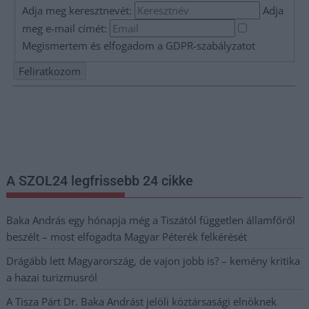
Adja meg keresztnevét:
Adja
meg e-mail címét:
Megismertem és elfogadom a
GDPR-szabályzat
ot
Nem szeretne lemaradni semmiről? Csak egy kattintás, és hírlevelünk a
legfrissebb információkkal és exkluzív tartalmakkal hétről hétre
postaládájába érkezik!
A SZOL24 legfrissebb 24 cikke
Baka András egy hónapja még a Tiszától független államfőről
beszélt – most elfogadta Magyar Péterék felkérését
Drágább lett Magyarország, de vajon jobb is? – kemény kritika
a hazai turizmusról
A Tisza Párt Dr. Baka Andrást jelöli köztársasági elnöknek