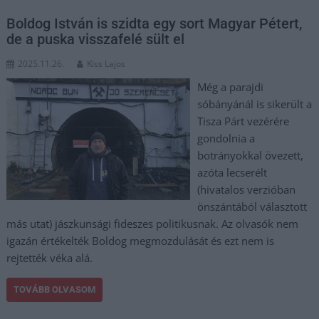
Boldog István is szidta egy sort Magyar Pétert,
de a puska visszafelé sült el
2025.11.26.
Kiss Lajos
Még a parajdi
sóbányánál is sikerült a
Tisza Párt vezérére
gondolnia a
botrányokkal övezett,
azóta lecserélt
(hivatalos verzióban
önszántából választott
más utat) jászkunsági fideszes politikusnak. Az olvasók nem
igazán értékelték Boldog megmozdulását és ezt nem is
rejtették véka alá.
TOVÁBB OLVASOM