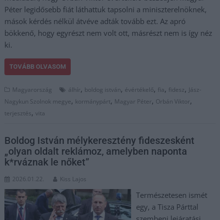
Péter legidősebb fiát láthattuk tapsolni a miniszterelnöknek,
mások kérdés nélkül átvéve adták tovább ezt. Az apró
bökkenő, hogy egyrészt nem volt ott, másrészt nem is így néz
ki.
TOVÁBB OLVASOM
,
,
,
,
,
Magyarország
álhír
boldog istván
évértékelő
fia
fidesz
Jász-
,
,
,
,
Nagykun Szolnok megye
kormánypárt
Magyar Péter
Orbán Viktor
,
terjesztés
vita
Boldog István mélykeresztény fideszesként
„olyan oldalt reklámoz, amelyben naponta
k*rváznak le nőket”
2026.01.22.
Kiss Lajos
Természetesen ismét
egy, a Tisza Párttal
szembeni lejáratási