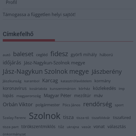
Profil
Támogassa a független helyi sajtót!
Címkefelhő
fidesz
baleset
györfi mihály
cegléd
háború
autó
időjárás
Jász-Nagykun-Szolnok megye
Jász-Nagykun Szolnok megye
Jászberény
Karcag
kormány
Jászkunság
karambol
katasztrófavédelem
közlekedés
koronavírus
kórház
kosárlabda
kunszentmárton
lmp
Magyar Péter
máv
lopás
mezőtúr
magyarország
rendőrség
Orbán Viktor
polgármester
Pócs János
sport
Szolnok
tisza
tiszafüred
Szalay Ferenc
tisza-tó
tiszaföldvár
törökszentmiklós
vonat
választás
tűz
tisza part
vasút
ukrajna
önkormányzat