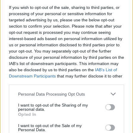
Kétpó településen működő, képviselői irányítású egyesület
If you wish to opt-out of the sale, sharing to third parties, or
egymaga több pénzt kapott, mint az összes megyei
processing of your personal or sensitive information for
mozgássérült szervezet együttvéve.
targeted advertising by us, please use the below opt-out
section to confirm your selection. Please note that after your
TOVÁBB OLVASOM
opt-out request is processed you may continue seeing
interest-based ads based on personal information utilized by
,
,
,
,
us or personal information disclosed to third parties prior to
JNSZ megyei hírek
boldog istván
kecze istván
lottó
mszp
your opt-out. You may separately opt-out of the further
,
Szerencsejáték Zrt.
támogatás
disclosure of your personal information by third parties on the
IAB’s list of downstream participants. This information may
Hivatalos: „adminisztrációs hiba” miatt
also be disclosed by us to third parties on the
IAB’s List of
elveszett 3 hónapnyi felvétel Boldog István
Downstream Participants
that may further disclose it to other
lehallgatásáról
third parties.
2024.11.27.
Kiss Lajos
Please note that this website/app uses one or more Google
Personal Data Processing Opt Outs
services and may gather and store information including but
Magyarországon és
not limited to your visit or usage behaviour. You may click to
I want to opt-out of the Sharing of my
különösen Jász-
personal data.
grant or deny consent to Google and its third-party tags to
Opted In
Nagykun-Szolnok
use your data for below specified purposes in below Google
megyében tényleg
consent section.
I want to opt-out of the Sale of my
egészen különleges és
Personal Data.