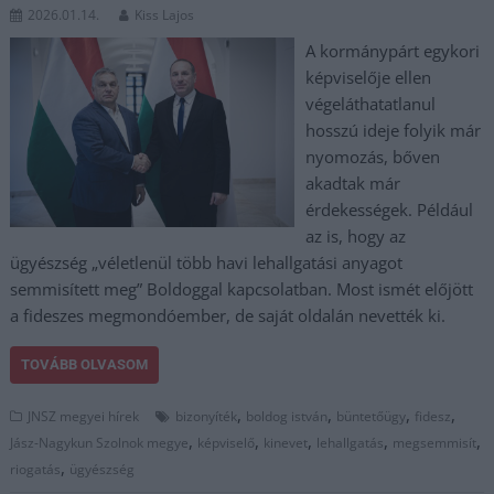
2026.01.14.
Kiss Lajos
A kormánypárt egykori
képviselője ellen
végeláthatatlanul
hosszú ideje folyik már
nyomozás, bőven
akadtak már
érdekességek. Például
az is, hogy az
ügyészség „véletlenül több havi lehallgatási anyagot
semmisített meg” Boldoggal kapcsolatban. Most ismét előjött
a fideszes megmondóember, de saját oldalán nevették ki.
TOVÁBB OLVASOM
,
,
,
,
JNSZ megyei hírek
bizonyíték
boldog istván
büntetőügy
fidesz
,
,
,
,
,
Jász-Nagykun Szolnok megye
képviselő
kinevet
lehallgatás
megsemmisít
,
riogatás
ügyészség