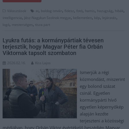
,
,
,
,
,
,
,
Választások
ai
boldog istván
fidesz
fotó
hamis
hazugság
hibák
,
,
,
,
,
intelligencia
Jász-Nagykun Szolnok megye
kellemetlen
kép
lejáratás
,
,
logó
mesterséges
tisza part
Lyukra futás: a kormánypártiak tévesen
terjesztik, hogy Magyar Péter fia Orbán
Viktornak tapsolt szombaton
2026.02.16.
Kiss Lajos
Ismerjük a régi
közmondást, miszerint
egy bolond százat
csinál. Egyetlen
kormánypárti hívő
egyetlen képernyőkép
alapján kezdte
terjeszteni a közösségi
médiában, hogy Orbán Viktor évértékelő beszédjén Magyar