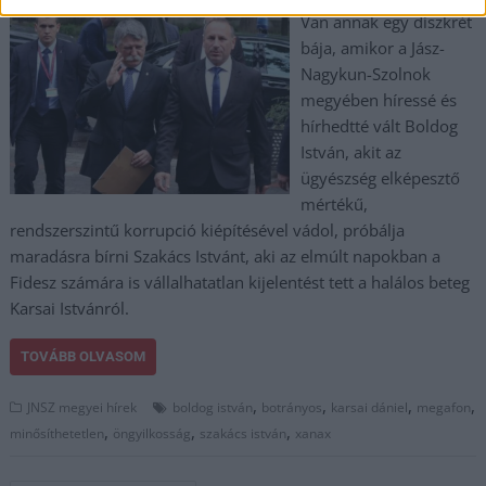
Van annak egy diszkrét
bája, amikor a Jász-
Nagykun-Szolnok
megyében híressé és
hírhedtté vált Boldog
István, akit az
ügyészség elképesztő
mértékű,
rendszerszintű korrupció kiépítésével vádol, próbálja
maradásra bírni Szakács Istvánt, aki az elmúlt napokban a
Fidesz számára is vállalhatatlan kijelentést tett a halálos beteg
Karsai Istvánról.
TOVÁBB OLVASOM
,
,
,
,
JNSZ megyei hírek
boldog istván
botrányos
karsai dániel
megafon
,
,
,
minősíthetetlen
öngyilkosság
szakács istván
xanax