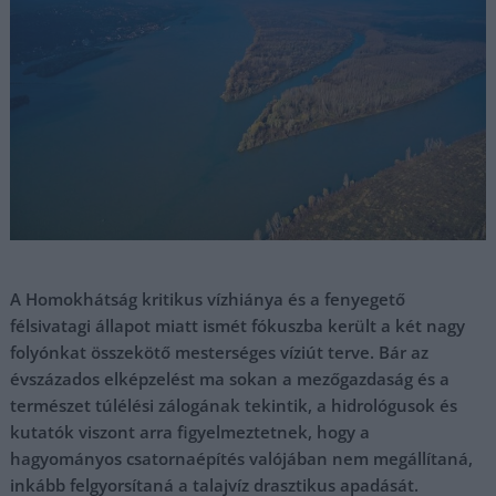
A Homokhátság kritikus vízhiánya és a fenyegető
félsivatagi állapot miatt ismét fókuszba került a két nagy
folyónkat összekötő mesterséges víziút terve. Bár az
évszázados elképzelést ma sokan a mezőgazdaság és a
természet túlélési zálogának tekintik, a hidrológusok és
kutatók viszont arra figyelmeztetnek, hogy a
hagyományos csatornaépítés valójában nem megállítaná,
inkább felgyorsítaná a talajvíz drasztikus apadását.