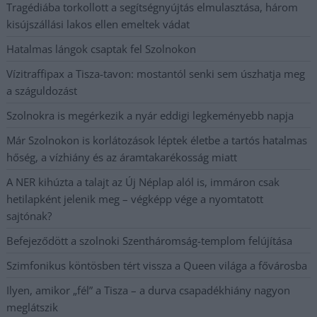
Tragédiába torkollott a segítségnyújtás elmulasztása, három
kisújszállási lakos ellen emeltek vádat
Hatalmas lángok csaptak fel Szolnokon
Vízitraffipax a Tisza-tavon: mostantól senki sem úszhatja meg
a száguldozást
Szolnokra is megérkezik a nyár eddigi legkeményebb napja
Már Szolnokon is korlátozások léptek életbe a tartós hatalmas
hőség, a vízhiány és az áramtakarékosság miatt
A NER kihúzta a talajt az Új Néplap alól is, immáron csak
hetilapként jelenik meg – végképp vége a nyomtatott
sajtónak?
Befejeződött a szolnoki Szentháromság-templom felújítása
Szimfonikus köntösben tért vissza a Queen világa a fővárosba
Ilyen, amikor „fél” a Tisza – a durva csapadékhiány nagyon
meglátszik