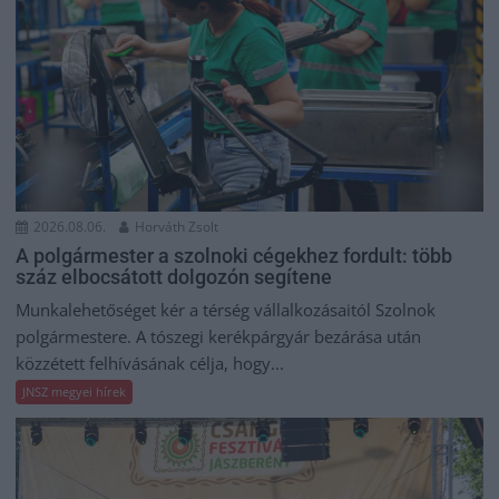
2026.08.06.
Horváth Zsolt
A polgármester a szolnoki cégekhez fordult: több
száz elbocsátott dolgozón segítene
Munkalehetőséget kér a térség vállalkozásaitól Szolnok
polgármestere. A tószegi kerékpárgyár bezárása után
közzétett felhívásának célja, hogy...
JNSZ megyei hírek