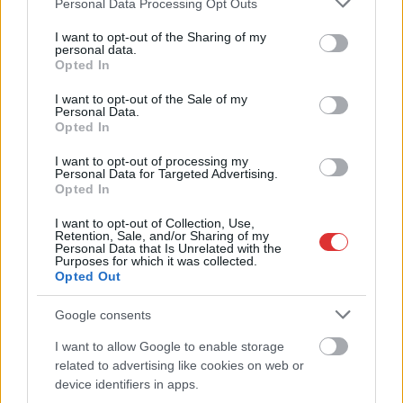
Personal Data Processing Opt Outs
services and may gather and store information including but
not limited to your visit or usage behaviour. You may click to
I want to opt-out of the Sharing of my
personal data.
grant or deny consent to Google and its third-party tags to
Opted In
use your data for below specified purposes in below Google
consent section.
I want to opt-out of the Sale of my
Personal Data.
Opted In
I want to opt-out of processing my
Personal Data for Targeted Advertising.
Opted In
2026.08.05.
szol24.hu
I want to opt-out of Collection, Use,
Meghosszabbított hőségriasztás és
Retention, Sale, and/or Sharing of my
Personal Data that Is Unrelated with the
vízkorlátozások, a mezőtúri kórházban leállt a klíma
Purposes for which it was collected.
Opted Out
Meghosszabbította az ország egész területére érvényes,
harmadfokú hőségriasztást az Országos Tisztifőorvos
Google consents
augusztus 7-én éjfélig, miközben a...
I want to allow Google to enable storage
JNSZ megyei hírek
related to advertising like cookies on web or
device identifiers in apps.