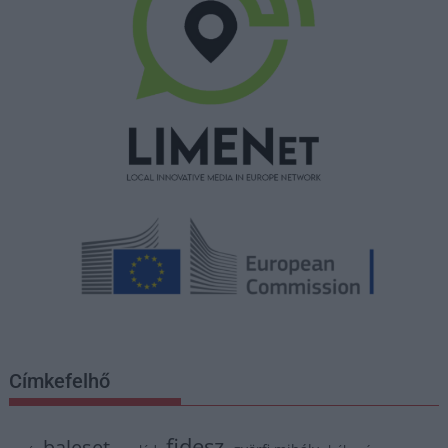
Címkefelhő
fidesz
baleset