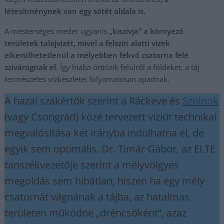
létesítménynek van egy sötét oldala is.
A mesterséges meder ugyanis
„kiszívja” a környező
területek talajvizét, mivel a felszín alatti vizek
elkerülhetetlenül a mélyebben fekvő csatorna felé
szivárognak el.
Így hiába öntözik felülről a földeket, a táj
természetes vízkészletei folyamatosan apadnak.
A hazai szakértők szerint a Ráckeve és
Szolnok
(vagy Csongrád) közé tervezett víziút technikai
megvalósítása két irányba indulhatna el, de
egyik sem optimális. Dr. Timár Gábor, az ELTE
tanszékvezetője szerint a mélyvölgyes
megoldás sem hibátlan, hiszen ha egy mély
csatornát vágnának a tájba, az hatalmas
területen működne „dréncsőként”, azaz