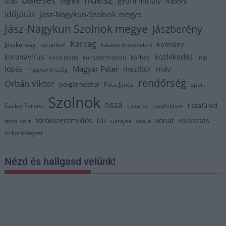
györfi mihály
cegléd
háború
autó
időjárás
Jász-Nagykun-Szolnok megye
Jász-Nagykun Szolnok megye
Jászberény
Karcag
kormány
Jászkunság
karambol
katasztrófavédelem
közlekedés
koronavírus
kórház
kosárlabda
kunszentmárton
lmp
Magyar Péter
máv
lopás
mezőtúr
magyarország
rendőrség
Orbán Viktor
polgármester
Pócs János
sport
Szolnok
tisza
tiszafüred
Szalay Ferenc
tisza-tó
tiszaföldvár
törökszentmiklós
vonat
választás
tűz
tisza part
vasút
ukrajna
önkormányzat
Nézd és hallgasd velünk!