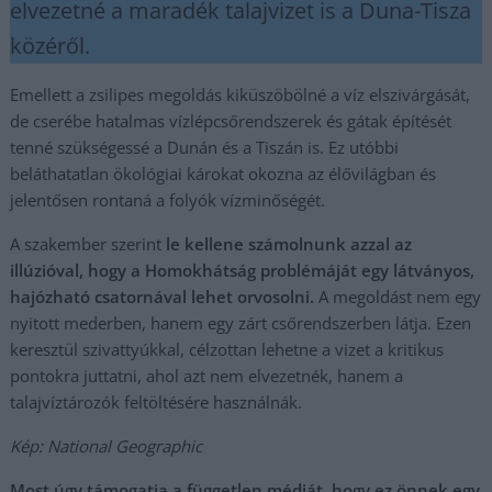
elvezetné a maradék talajvizet is a Duna-Tisza
közéről.
Emellett a zsilipes megoldás kiküszöbölné a víz elszivárgását,
de cserébe hatalmas vízlépcsőrendszerek és gátak építését
tenné szükségessé a Dunán és a Tiszán is. Ez utóbbi
beláthatatlan ökológiai károkat okozna az élővilágban és
jelentősen rontaná a folyók vízminőségét.
A szakember szerint
le kellene számolnunk azzal az
illúzióval, hogy a Homokhátság problémáját egy látványos,
hajózható csatornával lehet orvosolni.
A megoldást nem egy
nyitott mederben, hanem egy zárt csőrendszerben látja. Ezen
keresztül szivattyúkkal, célzottan lehetne a vizet a kritikus
pontokra juttatni, ahol azt nem elvezetnék, hanem a
talajvíztározók feltöltésére használnák.
Kép: National Geographic
Most úgy támogatja a független médiát, hogy ez önnek egy