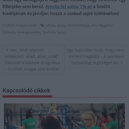
fillérjébe sem kerül.
Ajánlja fel adója 1%-át
a Szol24
kiadójának és járuljon hozzá a szabad sajtó túléléséhez!
,
,
,
JNSZ megyei hírek
alföld
duna
homokhátság
Jász-Nagykun-
,
,
,
Szolnok
sivatagosodás
Szolnok
tisza
Bejegyzés
Van, ahol teljesen
Egy hajszálon múlt, hogy nem
navigáció
lefékezett, akad, ahol „csak”
történt tragédia – A porteleki
lelassult a lakások drágulása
tanyavilág segítséget kér
– Szolnok megye sem kivétel
Kapcsolódó cikkek