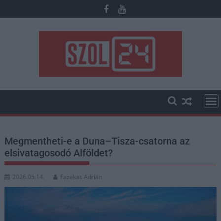
Skip
to
content
Megmentheti-e a Duna–Tisza-csatorna az
elsivatagosodó Alföldet?
2026.05.14.
Fazekas Adrián