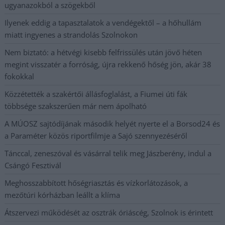
ugyanazokból a szögekből
Ilyenek eddig a tapasztalatok a vendégektől – a hőhullám
miatt ingyenes a strandolás Szolnokon
Nem biztató: a hétvégi kisebb felfrissülés után jövő héten
megint visszatér a forróság, újra rekkenő hőség jön, akár 38
fokokkal
Közzétették a szakértői állásfoglalást, a Fiumei úti fák
többsége szakszerűen már nem ápolható
A MÚOSZ sajtódíjának második helyét nyerte el a Borsod24 és
a Paraméter közös riportfilmje a Sajó szennyezéséről
Tánccal, zeneszóval és vásárral telik meg Jászberény, indul a
Csángó Fesztivál
Meghosszabbított hőségriasztás és vízkorlátozások, a
mezőtúri kórházban leállt a klíma
Átszervezi működését az osztrák óriáscég, Szolnok is érintett