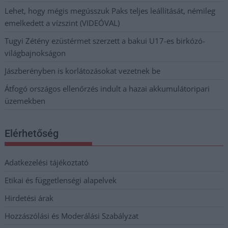
Lehet, hogy mégis megússzuk Paks teljes leállítását, némileg
emelkedett a vízszint (VIDEÓVAL)
Tugyi Zétény ezüstérmet szerzett a bakui U17-es birkózó-
világbajnokságon
Jászberényben is korlátozásokat vezetnek be
Átfogó országos ellenőrzés indult a hazai akkumulátoripari
üzemekben
Elérhetőség
Adatkezelési tájékoztató
Etikai és függetlenségi alapelvek
Hirdetési árak
Hozzászólási és Moderálási Szabályzat