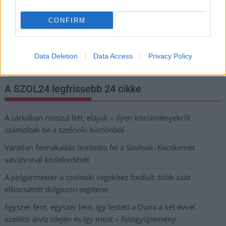
CONFIRM
Nem szeretne lemaradni semmiről? Csak egy kattintás, és hírlevelünk a
legfrissebb információkkal és exkluzív tartalmakkal hétről hétre
postaládájába érkezik!
Data Deletion
Data Access
Privacy Policy
A SZOL24 legfrissebb 24 cikke
A zárkában rosszul lett, elájult – ilyen körülményekről
számoltak be a szolnoki börtönből
Váratlan fennakadás borította fel a Szolnok–Kecskemét
vasútvonal közlekedését
A polgármester a szolnoki cégekhez fordult: több száz
elbocsátott dolgozón segítene
Egyszer fent, egyszer lent, így festett a Duna a két évvel
ezelőtti árvíz idején és így most – fotógyűjtemény