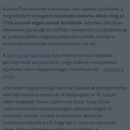
A Duna-Tisza közének kiszáradása nem újkeletű probléma, a
megoldásként emlegetett
összekötő csatorna ötlete még az
1700-as évek végén merült fel először
. Azonban akkoriban
elsősorban gazdasági és szállítási szempontok, a hajózhatóság
és a teherszállítás megkönnyítése domináltak, ma már a
környezeti katasztrófa elhárítása lenne a fő cél.
A
Nem víznek való vidék
dokumentumsorozat legújabb
epizódja most azt járta körül, hogy szakmai szempontból
egyáltalán van-e létjogosultsága a beruházásnak –
írta meg a
24.hu
.
A tervezett magyarországi csatorna hatásainak előrejelzéséhez
nem kell messzire mennünk. A Vajdaságban a 18. század
végén megépült Ferenc-csatorna (a Duna–Tisza–Duna-
csatornarendszer része) tanulságos példával szolgál. Dr.
Gaudényi Tivadar, a Szerb Tudományos Akadémia
munkatársa beszélt arról, hogy bár a csatorna vize aszály
idején felbecsülhetetlen értékű az öntözéshez,
a