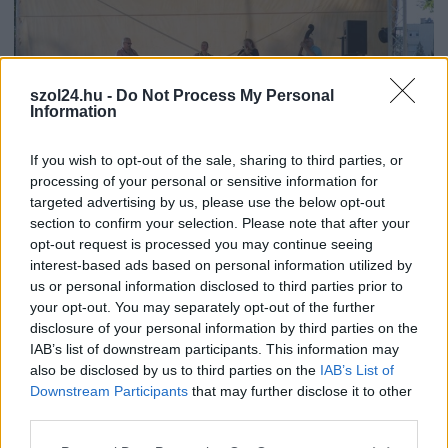
szol24.hu -
Do Not Process My Personal
Information
If you wish to opt-out of the sale, sharing to third parties, or
processing of your personal or sensitive information for
targeted advertising by us, please use the below opt-out
2026.08.05.
szol24.hu
section to confirm your selection. Please note that after your
Tánccal, zeneszóval és vásárral telik meg
opt-out request is processed you may continue seeing
Jászberény, indul a Csángó Fesztivál
interest-based ads based on personal information utilized by
us or personal information disclosed to third parties prior to
Ismét a Kárpát-medencei folklór és a hagyományőrzés
your opt-out. You may separately opt-out of the further
központjává válik Jászberény, ma indul a XXXIV. Csángó
disclosure of your personal information by third parties on the
Fesztivált....
IAB’s list of downstream participants. This information may
JNSZ megyei hírek
also be disclosed by us to third parties on the
IAB’s List of
Downstream Participants
that may further disclose it to other
third parties.
Please note that this website/app uses one or more Google