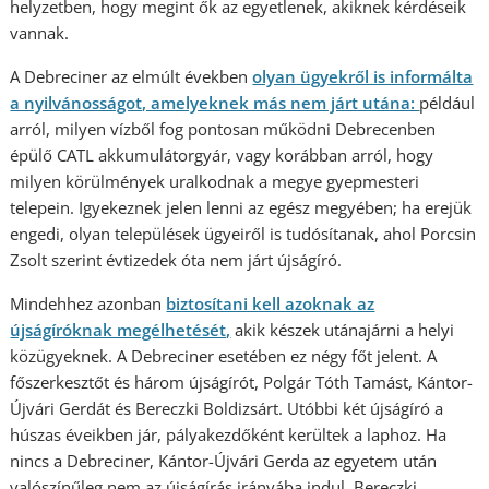
helyzetben, hogy megint ők az egyetlenek, akiknek kérdéseik
vannak.
A Debreciner az elmúlt években
olyan ügyekről is informálta
a nyilvánosságot, amelyeknek más nem járt utána:
például
arról, milyen vízből fog pontosan működni Debrecenben
épülő CATL akkumulátorgyár, vagy korábban arról, hogy
milyen körülmények uralkodnak a megye gyepmesteri
telepein. Igyekeznek jelen lenni az egész megyében; ha erejük
engedi, olyan települések ügyeiről is tudósítanak, ahol Porcsin
Zsolt szerint évtizedek óta nem járt újságíró.
Mindehhez azonban
biztosítani kell azoknak az
újságíróknak megélhetését,
akik készek utánajárni a helyi
közügyeknek. A Debreciner esetében ez négy főt jelent. A
főszerkesztőt és három újságírót, Polgár Tóth Tamást, Kántor-
Újvári Gerdát és Bereczki Boldizsárt. Utóbbi két újságíró a
húszas éveikben jár, pályakezdőként kerültek a laphoz. Ha
nincs a Debreciner, Kántor-Újvári Gerda az egyetem után
valószínűleg nem az újságírás irányába indul, Bereczki