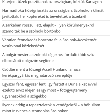
Kiterjedt tüzek pusztítanak az országban, köztük Karcagon
Harmadfokú hőségriasztás az országban: Szolnokon klímát
javítottak, helikoptereket is bevetettek a tüzeknél
A zárkában rosszul lett, elájult – ilyen körülményekről
számoltak be a szolnoki börtönből
Váratlan fennakadás borította fel a Szolnok–Kecskemét
vasútvonal közlekedését
A polgármester a szolnoki cégekhez fordult: több száz
elbocsátott dolgozón segítene
Csődbe ment a tószegi Accell Hunland, a hazai
kerékpárgyártás meghatározó szereplője
Egyszer fent, egyszer lent, így festett a Duna a két évvel
ezelőtti árvíz idején és így most – fotógyűjtemény
ugyanazokból a szögekből
Ilyenek eddig a tapasztalatok a vendégektől – a hőhullám
miatt ingyenes a strandolás Szolnokon