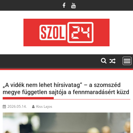
Skip
to
content
„A vidék nem lehet hírsivatag” – a szomszéd
megye független sajtója a fennmaradásért küzd
2026.05.14.
Kiss Lajos