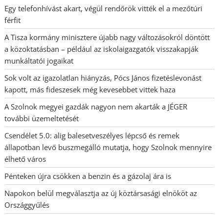
Egy telefonhívást akart, végül rendőrök vitték el a mezőtúri
férfit
A Tisza kormány minisztere újabb nagy változásokról döntött
a közoktatásban – például az iskolaigazgatók visszakapják
munkáltatói jogaikat
Sok volt az igazolatlan hiányzás, Pócs János fizetéslevonást
kapott, más fideszesek még kevesebbet vittek haza
A Szolnok megyei gazdák nagyon nem akarták a JÉGER
további üzemeltetését
Csendélet 5.0: alig balesetveszélyes lépcső és remek
állapotban levő buszmegálló mutatja, hogy Szolnok mennyire
élhető város
Pénteken újra csökken a benzin és a gázolaj ára is
Napokon belül megválasztja az új köztársasági elnököt az
Országgyűlés