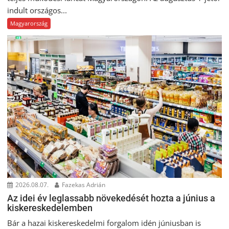
indult országos...
Magyarország
2026.08.07.
Fazekas Adrián
Az idei év leglassabb növekedését hozta a június a
kiskereskedelemben
Bár a hazai kiskereskedelmi forgalom idén júniusban is