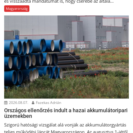
és visszaadta mandátumát is, hogy cserébe az általa...
Magyarország
2026.08.07.
Fazekas Adrián
Országos ellenőrzés indult a hazai akkumulátoripari
üzemekben
Szigorú hatósági vizsgálat alá vonják az akkumulátorgyártás
teljes működési láncát Magyarországon. Az augusztus 1-jétől