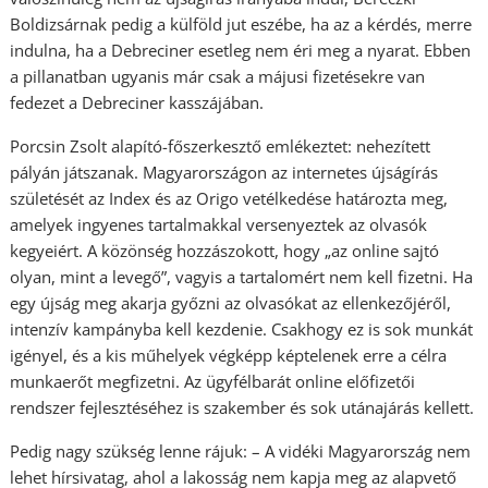
Boldizsárnak pedig a külföld jut eszébe, ha az a kérdés, merre
indulna, ha a Debreciner esetleg nem éri meg a nyarat. Ebben
a pillanatban ugyanis már csak a májusi fizetésekre van
fedezet a Debreciner kasszájában.
Porcsin Zsolt alapító-főszerkesztő emlékeztet: nehezített
pályán játszanak. Magyarországon az internetes újságírás
születését az Index és az Origo vetélkedése határozta meg,
amelyek ingyenes tartalmakkal versenyeztek az olvasók
kegyeiért. A közönség hozzászokott, hogy „az online sajtó
olyan, mint a levegő”, vagyis a tartalomért nem kell fizetni. Ha
egy újság meg akarja győzni az olvasókat az ellenkezőjéről,
intenzív kampányba kell kezdenie. Csakhogy ez is sok munkát
igényel, és a kis műhelyek végképp képtelenek erre a célra
munkaerőt megfizetni. Az ügyfélbarát online előfizetői
rendszer fejlesztéséhez is szakember és sok utánajárás kellett.
Pedig nagy szükség lenne rájuk: – A vidéki Magyarország nem
lehet hírsivatag, ahol a lakosság nem kapja meg az alapvető