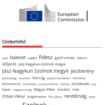
Címkefelhő
fidesz
baleset
györfi mihály
cegléd
háború
autó
időjárás
Jász-Nagykun-Szolnok megye
Jász-Nagykun Szolnok megye
Jászberény
Karcag
kormány
Jászkunság
karambol
katasztrófavédelem
közlekedés
koronavírus
kórház
kosárlabda
kunszentmárton
lmp
Magyar Péter
máv
lopás
mezőtúr
magyarország
rendőrség
Orbán Viktor
polgármester
Pócs János
sport
Szolnok