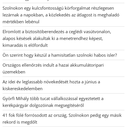
Szolnokon egy kulcsfontosságú körforgalmat részlegesen
lezárnak a napokban, a közlekedés az átlagost is meghaladó
mértékben lebénul
Elromlott a biztosítóberendezés a ceglédi vasútvonalon,
alapos késések alakultak ki a menetrendhez képest,
kimaradás is előfordult
Ön szerint hogy készül a hamisítatlan szolnoki habos isler?
Országos ellenőrzés indult a hazai akkumulátoripari
üzemekben
Az idei év leglassabb növekedését hozta a június a
kiskereskedelemben
Györfi Mihály több tucat vállalkozással egyeztetett a
kerékpárgyár dolgozóinak megsegítéséről
41 fok fölé forrósodott az ország, Szolnokon pedig egy másik
rekord is megdőlt