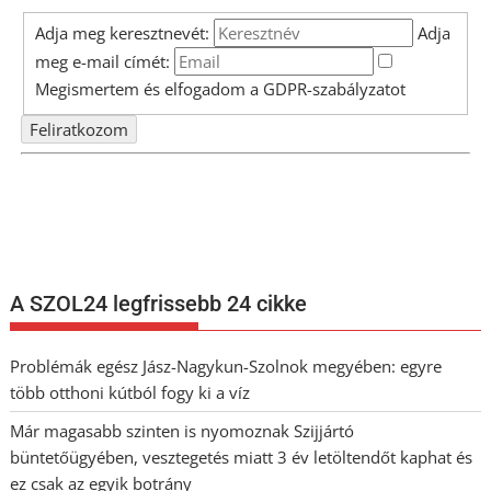
Adja meg keresztnevét:
Adja
meg e-mail címét:
Megismertem és elfogadom a
GDPR-szabályzat
ot
Nem szeretne lemaradni semmiről? Csak egy kattintás, és hírlevelünk a
legfrissebb információkkal és exkluzív tartalmakkal hétről hétre
postaládájába érkezik!
A SZOL24 legfrissebb 24 cikke
Problémák egész Jász-Nagykun-Szolnok megyében: egyre
több otthoni kútból fogy ki a víz
Már magasabb szinten is nyomoznak Szijjártó
büntetőügyében, vesztegetés miatt 3 év letöltendőt kaphat és
ez csak az egyik botrány