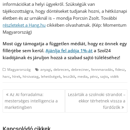
információkat a helyi ügyekről. Szükségük van
tájékozottságra, hogy döntéseket tudjanak hozni, a hétköznapi
életben és az urnáknál is – mondja Porcsin Zsolt. További
részleteket a Hang
.hu
cikkében olvashatnak. (Kép: Momentum
Magyarország)
Most úgy támogatja a független médiát, hogy ez önnek egy
fillérjébe sem kerül.
Ajánlja fel adója 1%-át
a Szol24
kiadójának és járuljon hozzá a szabad sajtó túléléséhez!
,
,
,
,
,
Magyarország
anyagi
debrecen
debreciner
fennmaradás
fidesz
,
,
,
,
,
,
,
,
harc
hírek
hírsivatag
lehetőségek
leszűkít
media
pénz
sajto
vidék
Bejegyzés
Az AI forradalma:
Lezárták a szolnoki strandot –
navigáció
mesterséges intelligencia a
ekkor térhetnek vissza a
marketingben
fürdőzők
Kapcsolódó cikkek