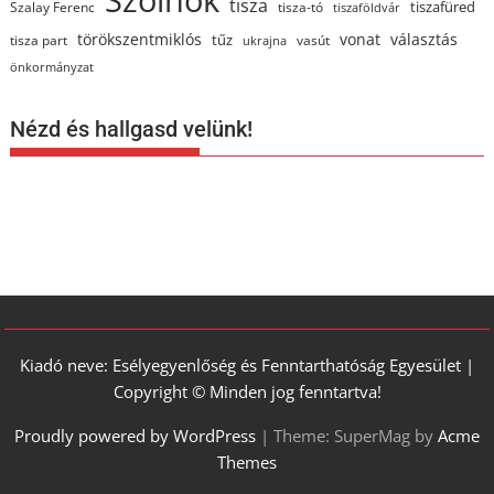
tisza
tiszafüred
Szalay Ferenc
tisza-tó
tiszaföldvár
törökszentmiklós
vonat
választás
tűz
tisza part
vasút
ukrajna
önkormányzat
Nézd és hallgasd velünk!
Kiadó neve: Esélyegyenlőség és Fenntarthatóság Egyesület |
Copyright © Minden jog fenntartva!
Proudly powered by WordPress
|
Theme: SuperMag by
Acme
Themes