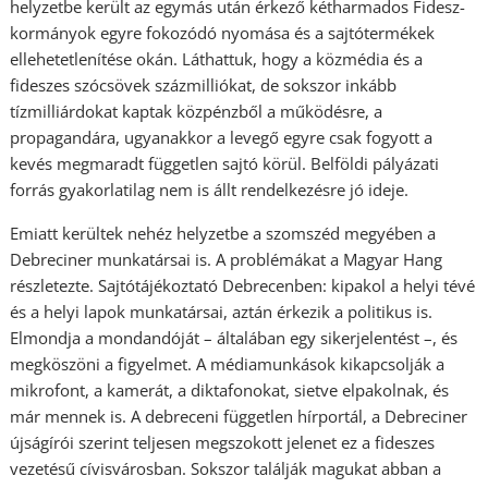
helyzetbe került az egymás után érkező kétharmados Fidesz-
kormányok egyre fokozódó nyomása és a sajtótermékek
ellehetetlenítése okán. Láthattuk, hogy a közmédia és a
fideszes szócsövek százmilliókat, de sokszor inkább
tízmilliárdokat kaptak közpénzből a működésre, a
propagandára, ugyanakkor a levegő egyre csak fogyott a
kevés megmaradt független sajtó körül. Belföldi pályázati
forrás gyakorlatilag nem is állt rendelkezésre jó ideje.
Emiatt kerültek nehéz helyzetbe a szomszéd megyében a
Debreciner munkatársai is. A problémákat a Magyar Hang
részletezte. Sajtótájékoztató Debrecenben: kipakol a helyi tévé
és a helyi lapok munkatársai, aztán érkezik a politikus is.
Elmondja a mondandóját – általában egy sikerjelentést –, és
megköszöni a figyelmet. A médiamunkások kikapcsolják a
mikrofont, a kamerát, a diktafonokat, sietve elpakolnak, és
már mennek is. A debreceni független hírportál, a Debreciner
újságírói szerint teljesen megszokott jelenet ez a fideszes
vezetésű cívisvárosban. Sokszor találják magukat abban a