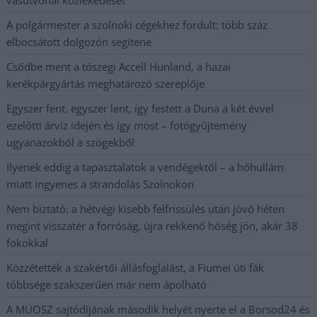
A polgármester a szolnoki cégekhez fordult: több száz
elbocsátott dolgozón segítene
Csődbe ment a tószegi Accell Hunland, a hazai
kerékpárgyártás meghatározó szereplője
Egyszer fent, egyszer lent, így festett a Duna a két évvel
ezelőtti árvíz idején és így most – fotógyűjtemény
ugyanazokból a szögekből
Ilyenek eddig a tapasztalatok a vendégektől – a hőhullám
miatt ingyenes a strandolás Szolnokon
Nem biztató: a hétvégi kisebb felfrissülés után jövő héten
megint visszatér a forróság, újra rekkenő hőség jön, akár 38
fokokkal
Közzétették a szakértői állásfoglalást, a Fiumei úti fák
többsége szakszerűen már nem ápolható
A MÚOSZ sajtódíjának második helyét nyerte el a Borsod24 és