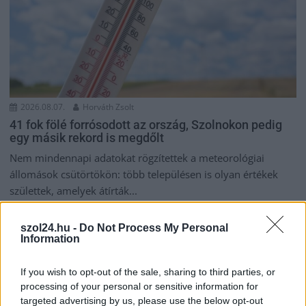
2026.08.07.
Horváth Zsolt
41 fok fölé forrósodott az ország, Szolnokon pedig
egy másik rekord is megdőlt
Nem mindennapi adatokat rögzítettek a meteorológiai
állomások csütörtökön: több településen is olyan értékek
születtek, amelyek átírták...
Szolnok
szol24.hu -
Do Not Process My Personal
Information
If you wish to opt-out of the sale, sharing to third parties, or
processing of your personal or sensitive information for
targeted advertising by us, please use the below opt-out