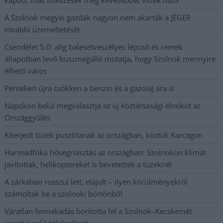
A Szolnok megyei gazdák nagyon nem akarták a JÉGER
további üzemeltetését
Csendélet 5.0: alig balesetveszélyes lépcső és remek
állapotban levő buszmegálló mutatja, hogy Szolnok mennyire
élhető város
Pénteken újra csökken a benzin és a gázolaj ára is
Napokon belül megválasztja az új köztársasági elnököt az
Országgyűlés
Kiterjedt tüzek pusztítanak az országban, köztük Karcagon
Harmadfokú hőségriasztás az országban: Szolnokon klímát
javítottak, helikoptereket is bevetettek a tüzeknél
A zárkában rosszul lett, elájult – ilyen körülményekről
számoltak be a szolnoki börtönből
Váratlan fennakadás borította fel a Szolnok–Kecskemét
vasútvonal közlekedését