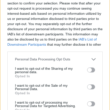
section to confirm your selection. Please note that after your
opt-out request is processed you may continue seeing
interest-based ads based on personal information utilized by
us or personal information disclosed to third parties prior to
your opt-out. You may separately opt-out of the further
disclosure of your personal information by third parties on the
IAB’s list of downstream participants. This information may
also be disclosed by us to third parties on the
IAB’s List of
2026.08.06.
szol24.hu
Downstream Participants
that may further disclose it to other
Harmadfokú hőségriasztás az országban:
third parties.
Szolnokon klímát javítottak, helikoptereket is
bevetettek a tüzeknél
Please note that this website/app uses one or more Google
Personal Data Processing Opt Outs
services and may gather and store information including but
Tovább tombol az extrém kánikula az országban, a jelenlegi
not limited to your visit or usage behaviour. You may click to
I want to opt-out of the Sharing of my
előrejelzések szerint a jövő hét elejéig garantált...
personal data.
grant or deny consent to Google and its third-party tags to
Opted In
Szolnok
use your data for below specified purposes in below Google
consent section.
I want to opt-out of the Sale of my
Personal Data.
Opted In
I want to opt-out of processing my
Personal Data for Targeted Advertising.
Opted In