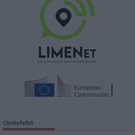
Címkefelhő