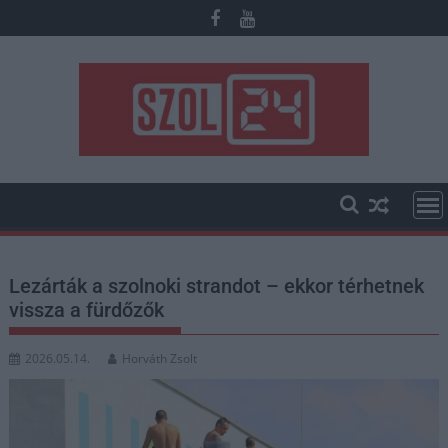
Skip
to
content
Lezárták a szolnoki strandot – ekkor térhetnek
vissza a fürdőzők
2026.05.14.
Horváth Zsolt