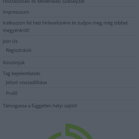
Hozzászólási és Moderálási Szabályzat
Impresszum
Iratkozzon fel heti hírlevelünkre és tudjon meg még többet
megyénkről!
Join Us
Regisztráció
Köszönjük
Tag bejelentkezés
Jelszó visszaállítása
Profil
Támogassa a független helyi sajtót!