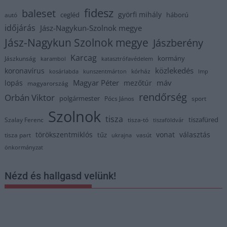
fidesz
baleset
györfi mihály
cegléd
háború
autó
időjárás
Jász-Nagykun-Szolnok megye
Jász-Nagykun Szolnok megye
Jászberény
Karcag
kormány
Jászkunság
karambol
katasztrófavédelem
közlekedés
koronavírus
kórház
kosárlabda
kunszentmárton
lmp
Magyar Péter
máv
lopás
mezőtúr
magyarország
rendőrség
Orbán Viktor
polgármester
Pócs János
sport
Szolnok
tisza
tiszafüred
Szalay Ferenc
tisza-tó
tiszaföldvár
törökszentmiklós
vonat
választás
tűz
tisza part
vasút
ukrajna
önkormányzat
Nézd és hallgasd velünk!