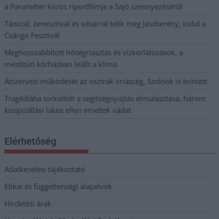
a Paraméter közös riportfilmje a Sajó szennyezéséről
Tánccal, zeneszóval és vásárral telik meg Jászberény, indul a
Csángó Fesztivál
Meghosszabbított hőségriasztás és vízkorlátozások, a
mezőtúri kórházban leállt a klíma
Átszervezi működését az osztrák óriáscég, Szolnok is érintett
Tragédiába torkollott a segítségnyújtás elmulasztása, három
kisújszállási lakos ellen emeltek vádat
Elérhetőség
Adatkezelési tájékoztató
Etikai és függetlenségi alapelvek
Hirdetési árak