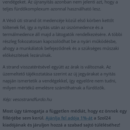
vendégeket. Az újranyitás azonban nem jelenti azt, hogy a
teljes fürdőkomplexum azonnal használható lesz.
A Véső úti strand öt medencéje közül első körben kettőt
töltenek fel, így a nyitás után az úszómedence és a
termálmedence áll majd a látogatók rendelkezésére. A többi
részleg fokozatosan kapcsolódhat be a nyári működésbe,
ahogy a munkálatok befejeződnek és a szükséges műszaki
előkészítések lezárulnak.
A strand visszatérésével együtt az árak is változnak. Az
üzemeltető tájékoztatása szerint az új jegyárakat a nyitás
napján ismertetik a vendégekkel, így egyelőre nem tudni,
milyen mértékű emelésre számíthatnak a fürdőzők.
Kép: vesostrandfurdo.hu
Most úgy támogatja a független médiát, hogy ez önnek egy
fillérjébe sem kerül.
Ajánlja fel adója 1%-át
a Szol24
kiadójának és járuljon hozzá a szabad sajtó túléléséhez!