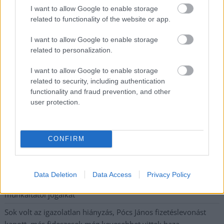
legfrissebb információkkal és exkluzív tartalmakkal hétről hétre
I want to allow Google to enable storage
related to functionality of the website or app.
postaládájába érkezik!
I want to allow Google to enable storage
related to personalization.
A SZOL24 legfrissebb 24 cikke
I want to allow Google to enable storage
related to security, including authentication
Györfi Mihály több tucat vállalkozással egyeztetett a
functionality and fraud prevention, and other
kerékpárgyár dolgozóinak megsegítéséről
user protection.
41 fok fölé forrósodott az ország, Szolnokon pedig egy másik
rekord is megdőlt
CONFIRM
Egy telefonhívást akart, végül rendőrök vitték el a mezőtúri
férfit
A Tisza kormány minisztere újabb nagy változásokról döntött
Data Deletion
Data Access
Privacy Policy
a közoktatásban – például az iskolaigazgatók visszakapják
munkáltatói jogaikat
Sok volt az igazolatlan hiányzás, Pócs János fizetéslevonást
kapott, más fideszesek még kevesebbet vittek haza