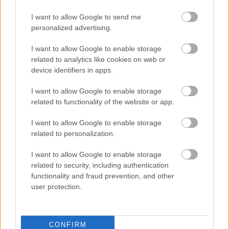
I want to allow Google to send me
personalized advertising.
I want to allow Google to enable storage
related to analytics like cookies on web or
device identifiers in apps.
Hírlevél feliratkozás
I want to allow Google to enable storage
Adja meg keresztnevét:
Adja
related to functionality of the website or app.
meg e-mail címét:
Megismertem és elfogadom a
GDPR-szabályzat
ot
I want to allow Google to enable storage
related to personalization.
I want to allow Google to enable storage
Nem szeretne lemaradni semmiről? Csak egy kattintás, és hírlevelünk a
related to security, including authentication
legfrissebb információkkal és exkluzív tartalmakkal hétről hétre
functionality and fraud prevention, and other
user protection.
postaládájába érkezik!
A SZOL24 legfrissebb 24 cikke
CONFIRM