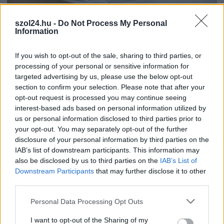
2026.08.07.
Farkas András
szol24.hu -
Do Not Process My Personal
Ön szerint hogy készül a hamisítatlan szolnoki
Information
habos isler?
Igazi retró klasszikus desszert, amelyet generációk óta
If you wish to opt-out of the sale, sharing to third parties, or
szeretnek, és amelyet sokan ma is próbálnak otthon
processing of your personal or sensitive information for
újraalkotni....
targeted advertising by us, please use the below opt-out
section to confirm your selection. Please note that after your
Szolnok
opt-out request is processed you may continue seeing
interest-based ads based on personal information utilized by
us or personal information disclosed to third parties prior to
your opt-out. You may separately opt-out of the further
disclosure of your personal information by third parties on the
IAB’s list of downstream participants. This information may
also be disclosed by us to third parties on the
IAB’s List of
Downstream Participants
that may further disclose it to other
third parties.
Please note that this website/app uses one or more Google
Personal Data Processing Opt Outs
services and may gather and store information including but
not limited to your visit or usage behaviour. You may click to
I want to opt-out of the Sharing of my