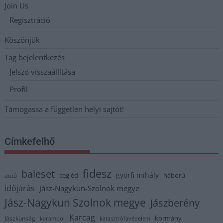
Join Us
Regisztráció
Köszönjük
Tag bejelentkezés
Jelszó visszaállítása
Profil
Támogassa a független helyi sajtót!
Címkefelhő
fidesz
baleset
györfi mihály
cegléd
háború
autó
időjárás
Jász-Nagykun-Szolnok megye
Jász-Nagykun Szolnok megye
Jászberény
Karcag
kormány
Jászkunság
karambol
katasztrófavédelem