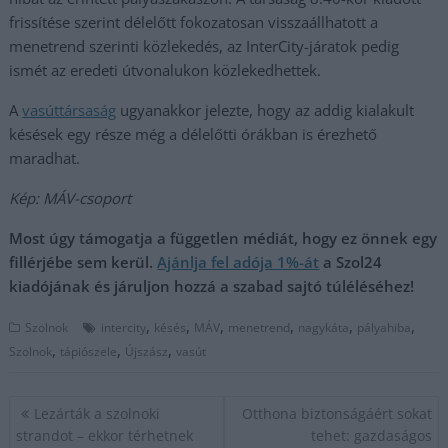
frissítése szerint délelőtt fokozatosan visszaállhatott a
menetrend szerinti közlekedés, az InterCity-járatok pedig
ismét az eredeti útvonalukon közlekedhettek.
A
vasúttársaság
ugyanakkor jelezte, hogy az addig kialakult
késések egy része még a délelőtti órákban is érezhető
maradhat.
Kép: MÁV-csoport
Most úgy támogatja a független médiát, hogy ez önnek egy
fillérjébe sem kerül.
Ajánlja fel adója 1%-át
a Szol24
kiadójának és járuljon hozzá a szabad sajtó túléléséhez!
,
,
,
,
,
,
Szolnok
intercity
késés
MÁV
menetrend
nagykáta
pályahiba
,
,
,
Szolnok
tápiószele
Újszász
vasút
Bejegyzés
Lezárták a szolnoki
Otthona biztonságáért sokat
navigáció
strandot – ekkor térhetnek
tehet: gazdaságos