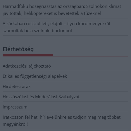
Harmadfokú hőségriasztás az országban: Szolnokon klímát
javítottak, helikoptereket is bevetettek a tüzeknél
A zárkában rosszul lett, elájult – ilyen körülményekről
számoltak be a szolnoki börtönből
Elérhetőség
Adatkezelési tájékoztató
Etikai és függetlenségi alapelvek
Hirdetési árak
Hozzászólási és Moderálási Szabályzat
Impresszum
Iratkozzon fel heti hírlevelünkre és tudjon meg még többet
megyénkről!