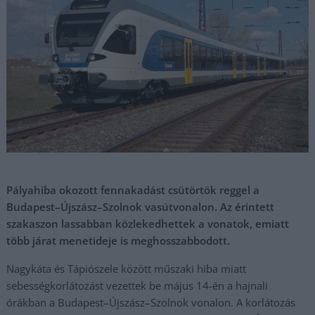
Pályahiba okozott fennakadást csütörtök reggel a
Budapest–Újszász–Szolnok vasútvonalon. Az érintett
szakaszon lassabban közlekedhettek a vonatok, emiatt
több járat menetideje is meghosszabbodott.
Nagykáta és Tápiószele között műszaki hiba miatt
sebességkorlátozást vezettek be május 14-én a hajnali
órákban a Budapest–Újszász–Szolnok vonalon. A korlátozás