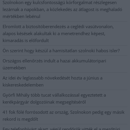
Szolnokon egy kulcsfontosságú körforgalmat részlegesen
lezárnak a napokban, a közlekedés az átlagost is meghaladó
mértékben lebénul
Elromlott a biztosítóberendezés a ceglédi vasútvonalon,
alapos késések alakultak ki a menetrendhez képest,
kimaradás is előfordult
Ön szerint hogy készül a hamisítatlan szolnoki habos isler?
Országos ellenőrzés indult a hazai akkumulátoripari
üzemekben
Az idei év leglassabb növekedését hozta a június a
kiskereskedelemben
Györfi Mihály több tucat vállalkozással egyeztetett a
kerékpárgyár dolgozóinak megsegítéséről
41 fok fölé forrósodott az ország, Szolnokon pedig egy másik
rekord is megdőlt
Egy telefonhívást akart, végül rendőrök vitték el a mezőtúri