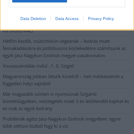
A Tisza Párt Dr. Baka Andrást jelöli köztársasági elnöknek
Data Deletion
Data Access
Privacy Policy
Óriási, több mint két méteres harcsát fogott a Tiszán a 13 éves
fiú (VIDEÓVAL)
Hétfőn kezdik, csütörtökön végeznek – lezárás miatt
fennakadásokra és pótlóbuszos közlekedésre számítsunk az
egyik Jász-Nagykun-Szolnok megyei vasútvonalon
Visszaszámlálás indul: -1, 0, Sziget!
Magyarország jobban látszik közelről – heti médiaszemle a
független helyi sajtóból
Már magasabb szinten is nyomoznak Szijjártó
büntetőügyében, vesztegetés miatt 3 év letöltendőt kaphat és
ez csak az egyik botrány
Problémák egész Jász-Nagykun-Szolnok megyében: egyre
több otthoni kútból fogy ki a víz