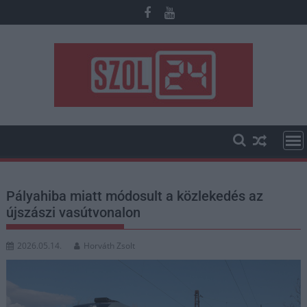
Skip
to
content
Pályahiba miatt módosult a közlekedés az
újszászi vasútvonalon
2026.05.14.
Horváth Zsolt