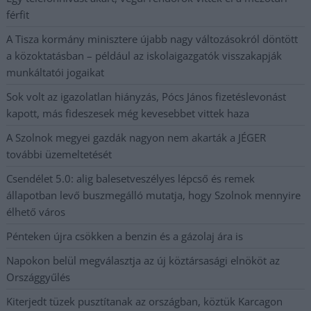
férfit
A Tisza kormány minisztere újabb nagy változásokról döntött
a közoktatásban – például az iskolaigazgatók visszakapják
munkáltatói jogaikat
Sok volt az igazolatlan hiányzás, Pócs János fizetéslevonást
kapott, más fideszesek még kevesebbet vittek haza
A Szolnok megyei gazdák nagyon nem akarták a JÉGER
további üzemeltetését
Csendélet 5.0: alig balesetveszélyes lépcső és remek
állapotban levő buszmegálló mutatja, hogy Szolnok mennyire
élhető város
Pénteken újra csökken a benzin és a gázolaj ára is
Napokon belül megválasztja az új köztársasági elnököt az
Országgyűlés
Kiterjedt tüzek pusztítanak az országban, köztük Karcagon