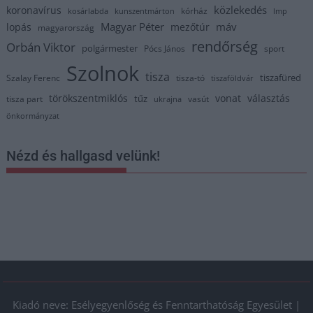
közlekedés
koronavírus
kórház
kosárlabda
kunszentmárton
lmp
Magyar Péter
máv
lopás
mezőtúr
magyarország
rendőrség
Orbán Viktor
polgármester
Pócs János
sport
Szolnok
tisza
tiszafüred
Szalay Ferenc
tisza-tó
tiszaföldvár
törökszentmiklós
vonat
választás
tűz
tisza part
vasút
ukrajna
önkormányzat
Nézd és hallgasd velünk!
Kiadó neve: Esélyegyenlőség és Fenntarthatóság Egyesület |