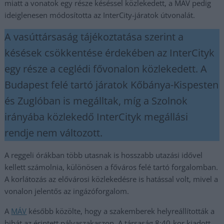
miatt a vonatok egy része késéssel közlekedett, a MÁV pedig
ideiglenesen módosította az InterCity-járatok útvonalát.
A vasúttársaság tájékoztatása szerint a
késések csökkentése érdekében az InterCityk
egy része a ceglédi fővonalon közlekedett. A
Budapest felé tartó járatok Kőbánya-Kispesten
és Zuglóban is megálltak, míg a Szolnok
irányába közlekedő InterCityk megállási
rendje nem változott.
A reggeli órákban több utasnak is hosszabb utazási idővel
kellett számolnia, különösen a főváros felé tartó forgalomban.
A korlátozás az elővárosi közlekedésre is hatással volt, mivel a
vonalon jelentős az ingázóforgalom.
A
MÁV
később közölte, hogy a szakemberek helyreállították a
hibát az érintett pályaszakaszon. A társaság 8:40-kor kiadott