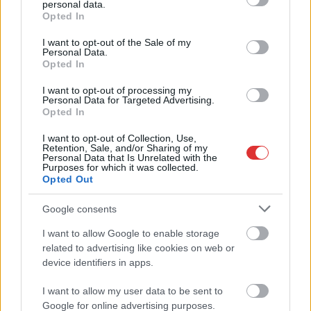
personal data.
grant or deny consent to Google and its third-party tags to
Opted In
use your data for below specified purposes in below Google
2026.08.07.
Horváth Zsolt
consent section.
I want to opt-out of the Sale of my
Györfi Mihály több tucat vállalkozással egyeztetett
Personal Data.
a kerékpárgyár dolgozóinak megsegítéséről
Opted In
Rövid idő alatt számos vállalkozás jelezte, hogy segítene
I want to opt-out of processing my
azoknak a munkavállalóknak, akik a tószegi kerékpárgyár
Personal Data for Targeted Advertising.
Opted In
bezárása...
Szolnok
I want to opt-out of Collection, Use,
Retention, Sale, and/or Sharing of my
Personal Data that Is Unrelated with the
Purposes for which it was collected.
Opted Out
Google consents
I want to allow Google to enable storage
related to advertising like cookies on web or
device identifiers in apps.
I want to allow my user data to be sent to
Google for online advertising purposes.