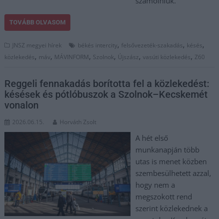
számolniuk.
TOVÁBB OLVASOM
,
,
,
JNSZ megyei hírek
békés intercity
felsővezeték-szakadás
késés
,
,
,
,
,
,
közlekedés
máv
MÁVINFORM
Szolnok
Újszász
vasúti közlekedés
Z60
Reggeli fennakadás borította fel a közlekedést:
késések és pótlóbuszok a Szolnok–Kecskemét
vonalon
2026.06.15.
Horváth Zsolt
A hét első
munkanapján több
utas is menet közben
szembesülhetett azzal,
hogy nem a
megszokott rend
szerint közlekednek a