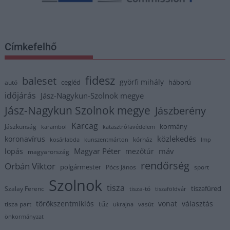
Címkefelhő
fidesz
baleset
györfi mihály
cegléd
háború
autó
időjárás
Jász-Nagykun-Szolnok megye
Jász-Nagykun Szolnok megye
Jászberény
Karcag
kormány
Jászkunság
karambol
katasztrófavédelem
közlekedés
koronavírus
kórház
kosárlabda
kunszentmárton
lmp
Magyar Péter
máv
lopás
mezőtúr
magyarország
rendőrség
Orbán Viktor
polgármester
Pócs János
sport
Szolnok
tisza
tiszafüred
Szalay Ferenc
tisza-tó
tiszaföldvár
törökszentmiklós
vonat
választás
tűz
tisza part
vasút
ukrajna
önkormányzat