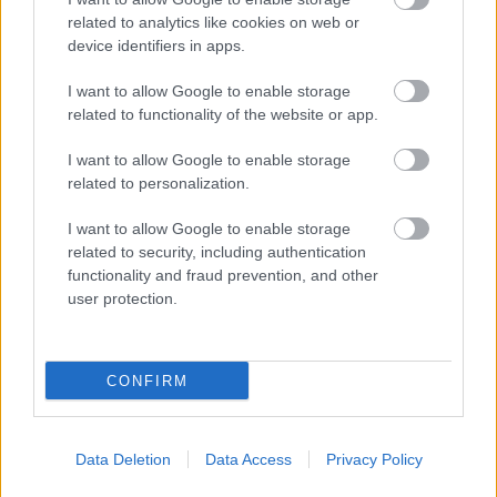
utazóközönség digitális
related to analytics like cookies on web or
device identifiers in apps.
kiszolgálása, miközben
a város saját
I want to allow Google to enable storage
mobilalkalmazása, a
related to functionality of the website or app.
Szolnok App
hamarosan befejezi
I want to allow Google to enable storage
működését, a helyi bérletvásárlás és az intelligens
related to personalization.
útvonaltervezés beköltözik a MÁVPlusz platformra. A szolnoki
I want to allow Google to enable storage
utasok így egyetlen felületen, valós idejű adatok és korszerű
related to security, including authentication
fizetési megoldások segítségével szervezhetik meg helyi és
functionality and fraud prevention, and other
távolsági utazásaikat.
user protection.
TOVÁBB OLVASOM
CONFIRM
,
,
,
,
,
,
,
Szolnok
app
applikáció
bérlet
forgalom
jegy
késés
máv
,
,
,
,
,
,
MÁVPlusz
szolgáltatás
Szolnok
szolnok app
utazás
változás
vármegye
Data Deletion
Data Access
Privacy Policy
Bejegyzés
Régebbi bejegyzések