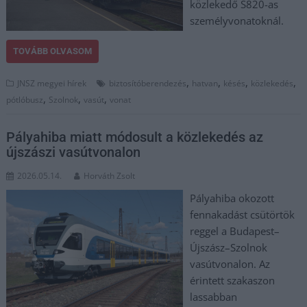
közlekedő S820-as
személyvonatoknál.
TOVÁBB OLVASOM
,
,
,
,
JNSZ megyei hírek
biztosítóberendezés
hatvan
késés
közlekedés
,
,
,
pótlóbusz
Szolnok
vasút
vonat
Pályahiba miatt módosult a közlekedés az
újszászi vasútvonalon
2026.05.14.
Horváth Zsolt
Pályahiba okozott
fennakadást csütörtök
reggel a Budapest–
Újszász–Szolnok
vasútvonalon. Az
érintett szakaszon
lassabban