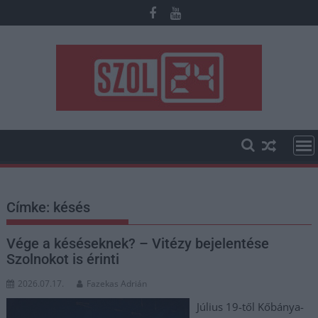
Skip
to
content
Címke:
késés
Vége a késéseknek? – Vitézy bejelentése
Szolnokot is érinti
2026.07.17.
Fazekas Adrián
Július 19-től Kőbánya-