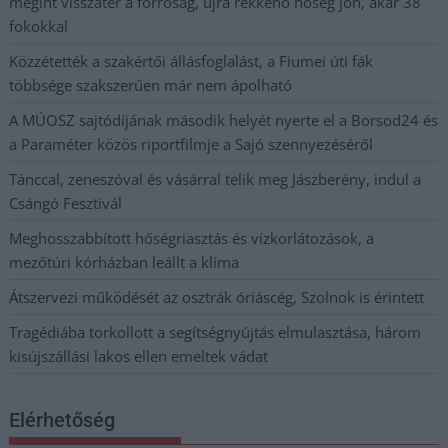
megint visszatér a forróság, újra rekkenő hőség jön, akár 38
fokokkal
Közzétették a szakértői állásfoglalást, a Fiumei úti fák
többsége szakszerűen már nem ápolható
A MÚOSZ sajtódíjának második helyét nyerte el a Borsod24 és
a Paraméter közös riportfilmje a Sajó szennyezéséről
Tánccal, zeneszóval és vásárral telik meg Jászberény, indul a
Csángó Fesztivál
Meghosszabbított hőségriasztás és vízkorlátozások, a
mezőtúri kórházban leállt a klíma
Átszervezi működését az osztrák óriáscég, Szolnok is érintett
Tragédiába torkollott a segítségnyújtás elmulasztása, három
kisújszállási lakos ellen emeltek vádat
Elérhetőség