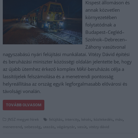
Kispest állomáson és
annak közvetlen
környezetében
folytatódnak a
Budapest–Cegléd–
Szolnok–Debrecen–
Záhony vasútvonal
nagyszabású nyári felújítási munkálatai. Vitézy Dávid építési
és beruházási miniszter közösségi oldalán jelentette be, hogy
az újabb ütemhez érkező komplex MÁV-beruházás célja a
lassítójelek felszámolása és a menetrendi pontosság
helyreállítása az ország egyik legforgalmasabb elővárosi és
távolsági vonalán.
TOVÁBB OLVASOM
,
,
,
,
,
JNSZ megyei hírek
felújítás
intercity
késés
közlekedés
máv
,
,
,
,
,
menetrend
sebesség
utazás
vágányzár
vasút
vitézy dávid