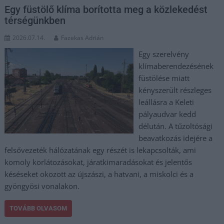
Egy füstölő klíma borította meg a közlekedést
térségünkben
2026.07.14.
Fazekas Adrián
Egy szerelvény
klímaberendezésének
füstölése miatt
kényszerült részleges
leállásra a Keleti
pályaudvar kedd
délután. A tűzoltósági
beavatkozás idejére a
felsővezeték hálózatának egy részét is lekapcsolták, ami
komoly korlátozásokat, járatkimaradásokat és jelentős
késéseket okozott az újszászi, a hatvani, a miskolci és a
gyöngyösi vonalakon.
TOVÁBB OLVASOM