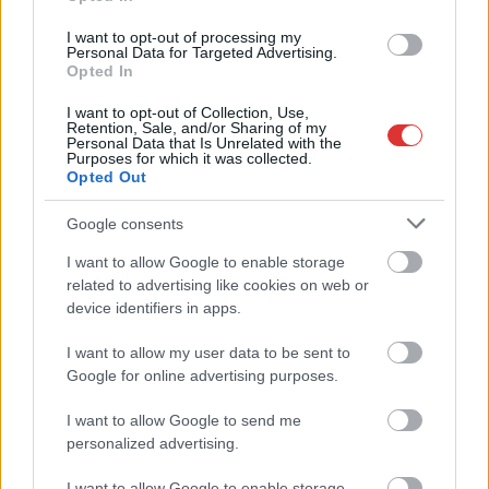
Cegléden át közlekedő
I want to opt-out of processing my
oda-vissza járatnál
Personal Data for Targeted Advertising.
pedig még a MÁV sem
Opted In
adott tájékoztatást,
I want to opt-out of Collection, Use,
miért kellett rövidített
Retention, Sale, and/or Sharing of my
Personal Data that Is Unrelated with the
útvonalon mennie a szerelvénynek, itt pótlóbuszra is szükség
Purposes for which it was collected.
volt.
Opted Out
Google consents
TOVÁBB OLVASOM
I want to allow Google to enable storage
,
,
,
JNSZ megyei hírek
cegléd
csütörtök
járat
Jász-Nagykun Szolnok
related to advertising like cookies on web or
,
,
,
,
,
,
,
megye
késés
máv
rövidítés
Szolnok
vasút
vasútvonal
vonat
device identifiers in apps.
I want to allow my user data to be sent to
Beköltöznek a helyi bérletek a MÁVPlusz
Google for online advertising purposes.
alkalmazásba
I want to allow Google to send me
2026.03.24.
szol24.hu
personalized advertising.
Modernizálódik a
szolnoki
I want to allow Google to enable storage