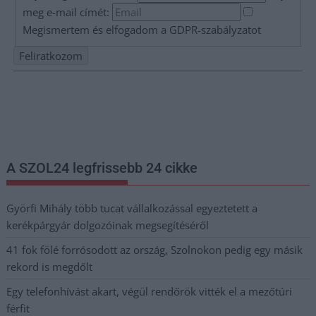
meg e-mail címét:
Megismertem és elfogadom a
GDPR-szabályzat
ot
Nem szeretne lemaradni semmiről? Csak egy kattintás, és hírlevelünk a
legfrissebb információkkal és exkluzív tartalmakkal hétről hétre
postaládájába érkezik!
A SZOL24 legfrissebb 24 cikke
Györfi Mihály több tucat vállalkozással egyeztetett a
kerékpárgyár dolgozóinak megsegítéséről
41 fok fölé forrósodott az ország, Szolnokon pedig egy másik
rekord is megdőlt
Egy telefonhívást akart, végül rendőrök vitték el a mezőtúri
férfit