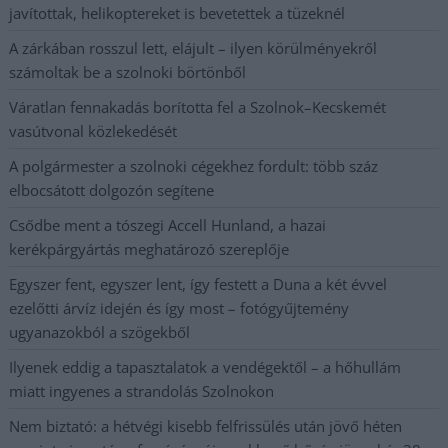
javítottak, helikoptereket is bevetettek a tüzeknél
A zárkában rosszul lett, elájult – ilyen körülményekről
számoltak be a szolnoki börtönből
Váratlan fennakadás borította fel a Szolnok–Kecskemét
vasútvonal közlekedését
A polgármester a szolnoki cégekhez fordult: több száz
elbocsátott dolgozón segítene
Csődbe ment a tószegi Accell Hunland, a hazai
kerékpárgyártás meghatározó szereplője
Egyszer fent, egyszer lent, így festett a Duna a két évvel
ezelőtti árvíz idején és így most – fotógyűjtemény
ugyanazokból a szögekből
Ilyenek eddig a tapasztalatok a vendégektől – a hőhullám
miatt ingyenes a strandolás Szolnokon
Nem biztató: a hétvégi kisebb felfrissülés után jövő héten