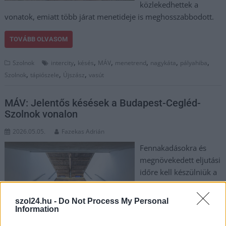
közlekedhettek a
vonatok, emiatt több járat menetideje is meghosszabbodott.
TOVÁBB OLVASOM
,
,
,
,
,
,
Szolnok
intercity
késés
MÁV
menetrend
nagykáta
pályahiba
,
,
,
Szolnok
tápiószele
Újszász
vasút
MÁV: Jelentős késések a Budapest-Cegléd-
Szolnok vonalon
2026.05.05.
Fazekas Adrián
Fennakadásokra és
megnövekedett eljutási
időre kell készülniük a
Jász-Nagykun-Szolnok
megyéből a fővárosba
szol24.hu -
Do Not Process My Personal
utazóknak a Budapest–
Information
Cegléd–Szolnok