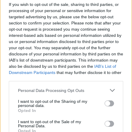
vasútvonalon kialakult
If you wish to opt-out of the sale, sharing to third parties, or
üzemzavar miatt. Kőbánya-Kispest és Pestszentlőrinc között
processing of your personal or sensitive information for
targeted advertising by us, please use the below opt-out
felsővezetéki zárlat, valamint a vasúti pálya mentén fellobbant
section to confirm your selection. Please note that after your
avartűz nehezíti a forgalmat, az érintett szakaszon a MÁV
opt-out request is processed you may continue seeing
közleménye szerint időszakosan csak egy vágányon
interest-based ads based on personal information utilized by
haladhatnak a szerelvények.
us or personal information disclosed to third parties prior to
your opt-out. You may separately opt-out of the further
TOVÁBB OLVASOM
disclosure of your personal information by third parties on the
IAB’s list of downstream participants. This information may
,
,
,
,
JNSZ megyei hírek
avartűz
budapest
felsővezeték
fennakadás
also be disclosed by us to third parties on the
IAB’s List of
,
,
,
,
,
,
,
,
Downstream Participants
that may further disclose it to other
intercity
késés
közlekedés
máv
S50
Szolnok
üzemzavar
vasút
vonat
third parties.
Probléma volt a vonatközlekedéssel a ceglédi
Please note that this website/app uses one or more Google
Personal Data Processing Opt Outs
és szolnoki vonalon is
services and may gather and store information including but
not limited to your visit or usage behaviour. You may click to
I want to opt-out of the Sharing of my
personal data.
2026.04.03.
Kiss Lajos
grant or deny consent to Google and its third-party tags to
Opted In
use your data for below specified purposes in below Google
Az egyik komoly késést
consent section.
I want to opt-out of the Sale of my
műszaki hibának
Personal Data.
köszönhetjük, egy
Opted In