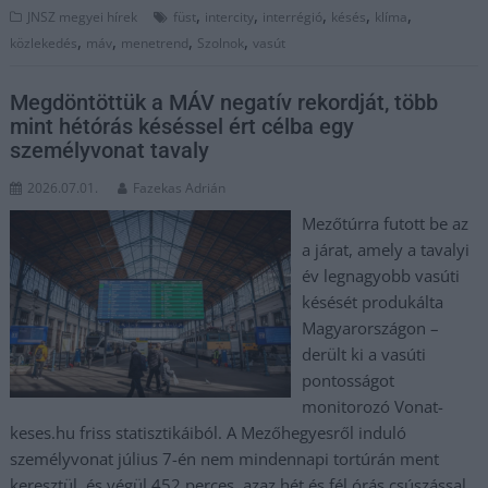
,
,
,
,
,
JNSZ megyei hírek
füst
intercity
interrégió
késés
klíma
,
,
,
,
közlekedés
máv
menetrend
Szolnok
vasút
Megdöntöttük a MÁV negatív rekordját, több
mint hétórás késéssel ért célba egy
személyvonat tavaly
2026.07.01.
Fazekas Adrián
Mezőtúrra futott be az
a járat, amely a tavalyi
év legnagyobb vasúti
késését produkálta
Magyarországon –
derült ki a vasúti
pontosságot
monitorozó Vonat-
keses.hu friss statisztikáiból. A Mezőhegyesről induló
személyvonat július 7-én nem mindennapi tortúrán ment
keresztül, és végül 452 perces, azaz hét és fél órás csúszással