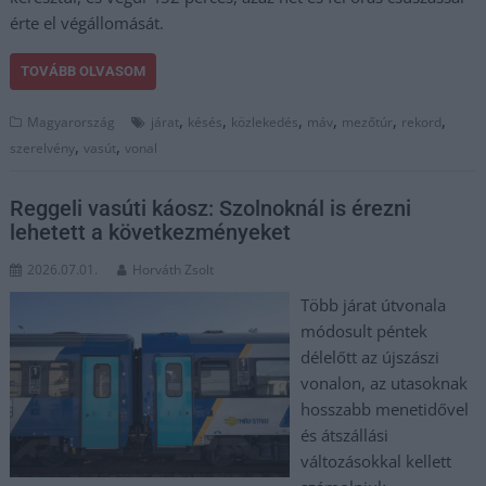
érte el végállomását.
TOVÁBB OLVASOM
,
,
,
,
,
,
Magyarország
járat
késés
közlekedés
máv
mezőtúr
rekord
,
,
szerelvény
vasút
vonal
Reggeli vasúti káosz: Szolnoknál is érezni
lehetett a következményeket
2026.07.01.
Horváth Zsolt
Több járat útvonala
módosult péntek
délelőtt az újszászi
vonalon, az utasoknak
hosszabb menetidővel
és átszállási
változásokkal kellett