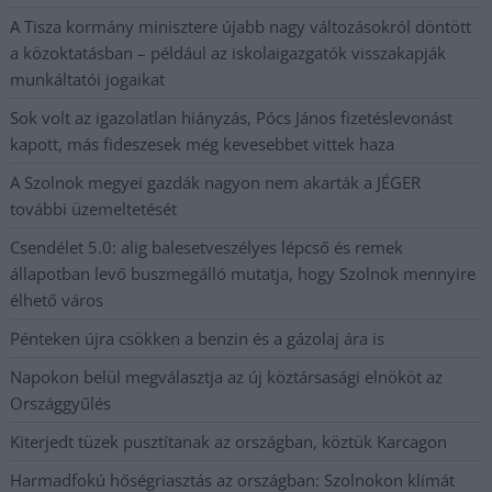
A Tisza kormány minisztere újabb nagy változásokról döntött
a közoktatásban – például az iskolaigazgatók visszakapják
munkáltatói jogaikat
Sok volt az igazolatlan hiányzás, Pócs János fizetéslevonást
kapott, más fideszesek még kevesebbet vittek haza
A Szolnok megyei gazdák nagyon nem akarták a JÉGER
további üzemeltetését
Csendélet 5.0: alig balesetveszélyes lépcső és remek
állapotban levő buszmegálló mutatja, hogy Szolnok mennyire
élhető város
Pénteken újra csökken a benzin és a gázolaj ára is
Napokon belül megválasztja az új köztársasági elnököt az
Országgyűlés
Kiterjedt tüzek pusztítanak az országban, köztük Karcagon
Harmadfokú hőségriasztás az országban: Szolnokon klímát