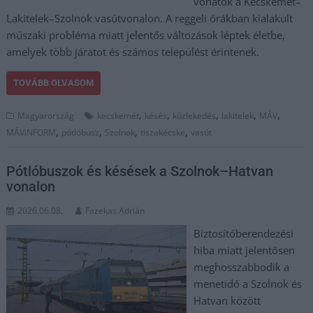
vonatok a Kecskemét–
Lakitelek–Szolnok vasútvonalon. A reggeli órákban kialakult
műszaki probléma miatt jelentős változások léptek életbe,
amelyek több járatot és számos települést érintenek.
TOVÁBB OLVASOM
,
,
,
,
,
Magyarország
kecskemét
késés
közlekedés
lakitelek
MÁV
,
,
,
,
MÁVINFORM
pótlóbusz
Szolnok
tiszakécske
vasút
Pótlóbuszok és késések a Szolnok–Hatvan
vonalon
2026.06.08.
Fazekas Adrián
Biztosítóberendezési
hiba miatt jelentősen
meghosszabbodik a
menetidő a Szolnok és
Hatvan között