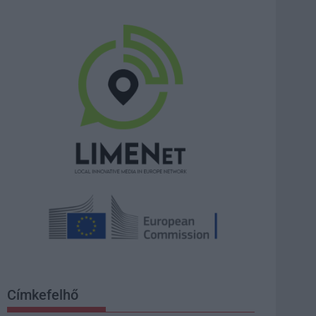
Címkefelhő