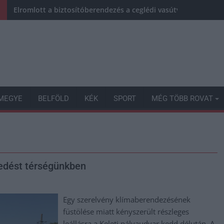
Elromlott a biztosítóberendezés a ceglédi vasútvonalon, alap
MEGYE
BELFÖLD
KÉK
SPORT
MÉG TÖBB ROVAT
kedést térségünkben
Egy szerelvény klímaberendezésének
füstölése miatt kényszerült részleges
leállásra a Keleti pályaudvar kedd délután. A