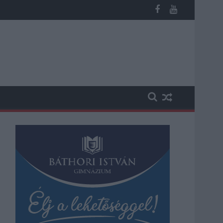
os késések alakultak ki a menetrendhez képest, kimaradás is előf