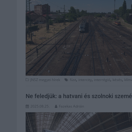
,
,
,
,
JNSZ megyei hírek
füst
intercity
interrégió
késés
klím
Ne feledjük: a hatvani és szolnoki sze
2025.08.25.
Fazekas Adrián