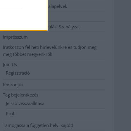
Etikai és függetlenségi alapelvek
Hirdetési árak
Hozzászólási és Moderálási Szabályzat
Impresszum
Iratkozzon fel heti hírlevelünkre és tudjon meg
még többet megyénkről!
Join Us
Regisztráció
Köszönjük
Tag bejelentkezés
Jelszó visszaállítása
Profil
Támogassa a független helyi sajtót!