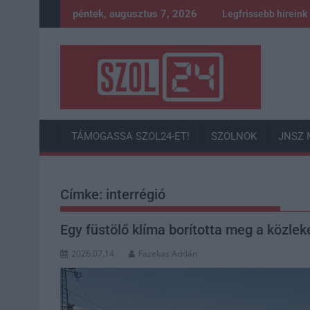
Skip
péntek, augusztus 7, 2026
Legfrissebb híreink
to
content
TÁMOGASSA SZOL24-ET!
SZOLNOK
JNSZ 
Címke:
interrégió
Egy füstölő klíma borította meg a közle
2026.07.14.
Fazekas Adrián