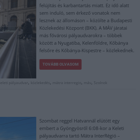
felújítás és karbantartás miatt. Ez idő alatt
sem induló, sem érkező vonatok nem
lesznek az állomáson – közölte a Budapesti
Közlekedési Központ (BKK). A MÁV járatai
más fővárosi pályaudvarokra – többek
között a Nyugatiba, Kelenföldre, Kőbánya
felsőre és Kőbánya-Kispestre – közlekednek.
TOVÁBB OLVASOM
,
,
,
,
keleti pályaudvar
közlekedés
mátra interregio
máv
Szolnok
Szombat reggel Hatvannál elütött egy
embert a Gyöngyösről 6:08-kor a Keleti
pályaudvarra tartó Mátra InterRégió –