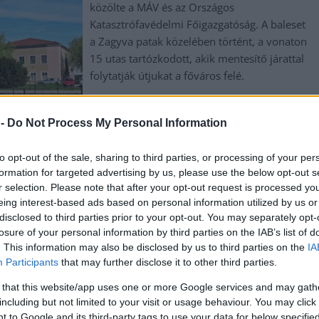
közölte a MÁV és az Országos
Katasztrófavédelmi Főigazgatóság. A baleset
a Zagyva patak közelében történt, a vonaton
15 utas tartózkodott, akik mentesítő járattal
folytatják útjukat a főváros felé.
TOVÁBB OLVASOM
 -
Do Not Process My Personal Information
to opt-out of the sale, sharing to third parties, or processing of your per
formation for targeted advertising by us, please use the below opt-out s
,
,
régió
utasok
vonat
r selection. Please note that after your opt-out request is processed y
eing interest-based ads based on personal information utilized by us or
disclosed to third parties prior to your opt-out. You may separately opt-
onattal, akár Szolnokról is
losure of your personal information by third parties on the IAB’s list of
. This information may also be disclosed by us to third parties on the
IA
Participants
that may further disclose it to other third parties.
Az elmúlt években megszokott rendszert
idén is láthatjuk a jövő hónaptól. Akár
 that this website/app uses one or more Google services and may gath
including but not limited to your visit or usage behaviour. You may click 
Szolnokról, akár Újszászról, akár
 to Google and its third-party tags to use your data for below specifi