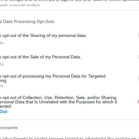
Nagykátáról szeretnénk közvetlenül a
ogle consent section.
Magyar Tengerhez utazni, meglesz rá a
lehetőségünk.
l Data Processing Opt Outs
TOVÁBB OLVASOM
o opt-out of the Sharing of my personal data.
In
o opt-out of the Sale of my Personal Data.
In
to opt-out of processing my Personal Data for Targeted
,
,
,
,
,
,
,
tlen
máv
nyár
Szolnok
Újszász
vasút
vitorlás
vonat
ing.
In
o opt-out of Collection, Use, Retention, Sale, and/or Sharing
ersonal Data that Is Unrelated with the Purposes for which it
lected.
Out
consents
o allow Google to enable storage related to advertising like cookies on