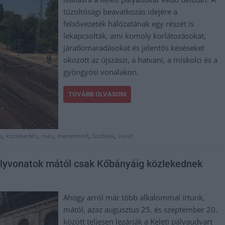
tűzoltósági beavatkozás idejére a
felsővezeték hálózatának egy részét is
lekapcsolták, ami komoly korlátozásokat,
járatkimaradásokat és jelentős késéseket
okozott az újszászi, a hatvani, a miskolci és a
gyöngyösi vonalakon.
TOVÁBB OLVASOM
,
,
,
,
,
a
közlekedés
máv
menetrend
Szolnok
vasút
mélyvonatok mától csak Kőbányáig közlekednek
Ahogy arról már több alkalommal írtunk,
mától, azaz augusztus 25. és szeptember 20.
között teljesen lezárják a Keleti pályaudvart