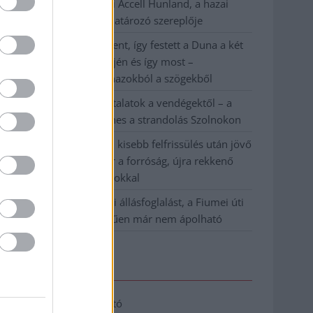
Csődbe ment a tószegi Accell Hunland, a hazai
kerékpárgyártás meghatározó szereplője
Egyszer fent, egyszer lent, így festett a Duna a két
évvel ezelőtti árvíz idején és így most –
fotógyűjtemény ugyanazokból a szögekből
Ilyenek eddig a tapasztalatok a vendégektől – a
hőhullám miatt ingyenes a strandolás Szolnokon
Nem biztató: a hétvégi kisebb felfrissülés után jövő
héten megint visszatér a forróság, újra rekkenő
hőség jön, akár 38 fokokkal
Közzétették a szakértői állásfoglalást, a Fiumei úti
fák többsége szakszerűen már nem ápolható
Elérhetőség
Adatkezelési tájékoztató