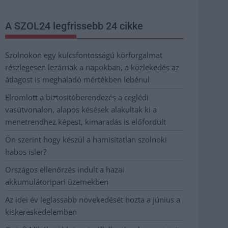
A SZOL24 legfrissebb 24 cikke
Szolnokon egy kulcsfontosságú körforgalmat
részlegesen lezárnak a napokban, a közlekedés az
átlagost is meghaladó mértékben lebénul
Elromlott a biztosítóberendezés a ceglédi
vasútvonalon, alapos késések alakultak ki a
menetrendhez képest, kimaradás is előfordult
Ön szerint hogy készül a hamisítatlan szolnoki
habos isler?
Országos ellenőrzés indult a hazai
akkumulátoripari üzemekben
Az idei év leglassabb növekedését hozta a június a
kiskereskedelemben