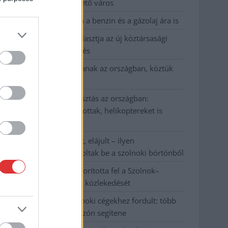
Szolnok mennyire élhető város
Pénteken újra csökken a benzin és a gázolaj ára is
Napokon belül megválasztja az új köztársasági
elnököt az Országgyűlés
Kiterjedt tüzek pusztítanak az országban, köztük
Karcagon
Harmadfokú hőségriasztás az országban:
Szolnokon klímát javítottak, helikoptereket is
bevetettek a tüzeknél
A zárkában rosszul lett, elájult – ilyen
körülményekről számoltak be a szolnoki börtönből
Váratlan fennakadás borította fel a Szolnok–
Kecskemét vasútvonal közlekedését
A polgármester a szolnoki cégekhez fordult: több
száz elbocsátott dolgozón segítene