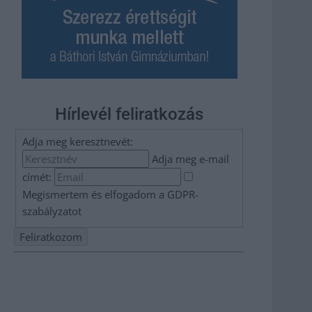
Hírlevél feliratkozás
Adja meg keresztnevét:
Adja meg e-mail
címét:
Megismertem és elfogadom a
GDPR-
szabályzat
ot
Nem szeretne lemaradni semmiről? Csak egy kattintás, és
hírlevelünk a legfrissebb információkkal és exkluzív
tartalmakkal hétről hétre postaládájába érkezik!