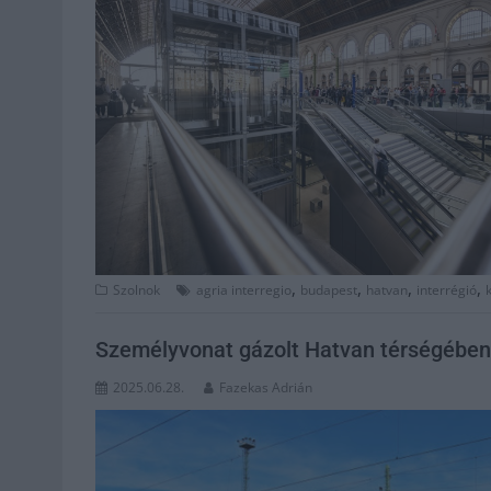
,
,
,
,
Szolnok
agria interregio
budapest
hatvan
interrégió
Személyvonat gázolt Hatvan térségében
2025.06.28.
Fazekas Adrián