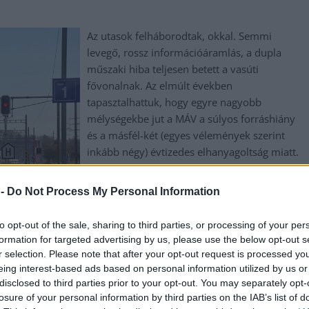
Az utasok felháborodtak, okkal. Semmi
levegő, rossz információáramlás, a dupla
műszaki hiba teljesen betett a vasúti
fővonalnak. Az elmúlt években
tapasztalhattuk, hogy egyre nagyobb
mélységekbe jut a MÁV a súlyos forráshiány
és a másfél-két (egyes vélemények szerint
inkább négy) évtizedes elhanyagoltság miatt.
TOVÁBB OLVASOM
 -
Do Not Process My Personal Information
to opt-out of the sale, sharing to third parties, or processing of your per
formation for targeted advertising by us, please use the below opt-out s
r selection. Please note that after your opt-out request is processed y
,
,
,
,
,
,
,
nok megye
káosz
levegő
máv
meghibásodott
műszaki
szerelvény
eing interest-based ads based on personal information utilized by us or
disclosed to third parties prior to your opt-out. You may separately opt-
losure of your personal information by third parties on the IAB’s list of