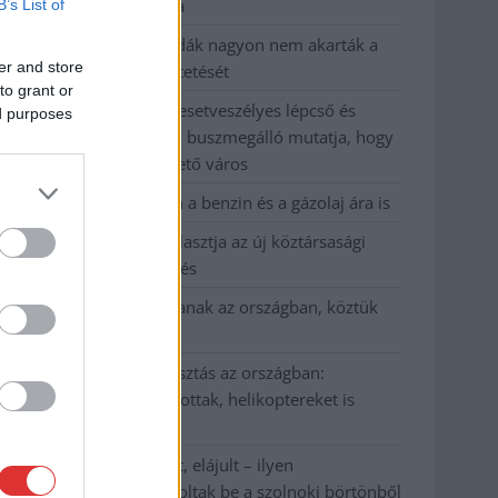
kevesebbet vittek haza
B’s List of
A Szolnok megyei gazdák nagyon nem akarták a
er and store
JÉGER további üzemeltetését
to grant or
Csendélet 5.0: alig balesetveszélyes lépcső és
ed purposes
remek állapotban levő buszmegálló mutatja, hogy
Szolnok mennyire élhető város
Pénteken újra csökken a benzin és a gázolaj ára is
Napokon belül megválasztja az új köztársasági
elnököt az Országgyűlés
Kiterjedt tüzek pusztítanak az országban, köztük
Karcagon
Harmadfokú hőségriasztás az országban:
Szolnokon klímát javítottak, helikoptereket is
bevetettek a tüzeknél
A zárkában rosszul lett, elájult – ilyen
körülményekről számoltak be a szolnoki börtönből