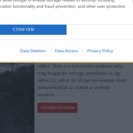
cation functionality and fraud prevention, and other user protection.
ba okozott 30-40 perces vonatkéséseket az
CONFIRM
Már szinte az lenne a szokatlan, ha lemenne
Data Deletion
Data Access
Privacy Policy
4-5 nap zsinórban az állami
vasúttársaságnál műszaki meghibásodás
nélkül. Most is a biztosítóberendezés adta
meg magát (és volt egy járműhiba is), így
néhol 20, néhol 40-50 perces késések miatt
bosszankodtak az utasok a szolnoki
vonalon.
TOVÁBB OLVASOM