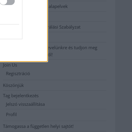
Etikai és függetlenségi alapelvek
Hirdetési árak
Hozzászólási és Moderálási Szabályzat
Impresszum
Iratkozzon fel heti hírlevelünkre és tudjon meg
még többet megyénkről!
Join Us
Regisztráció
Köszönjük
Tag bejelentkezés
Jelszó visszaállítása
Profil
Támogassa a független helyi sajtót!