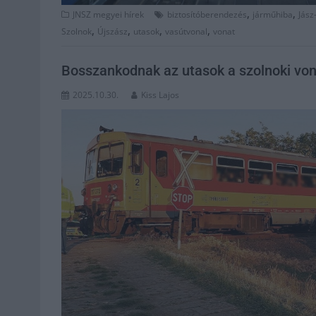
,
,
JNSZ megyei hírek
biztosítóberendezés
járműhiba
Jász
,
,
,
,
Szolnok
Újszász
utasok
vasútvonal
vonat
Bosszankodnak az utasok a szolnoki von
2025.10.30.
Kiss Lajos