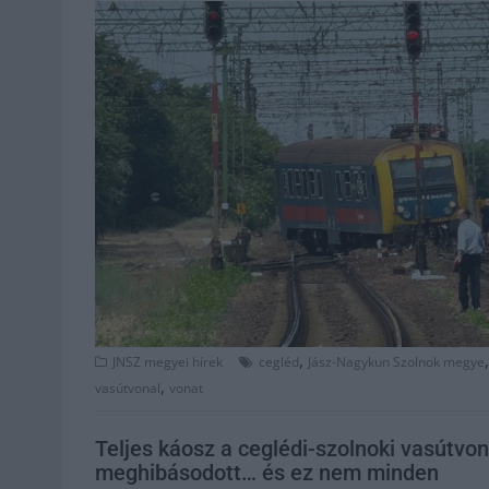
,
JNSZ megyei hírek
cegléd
Jász-Nagykun Szolnok megye
,
vasútvonal
vonat
Teljes káosz a ceglédi-szolnoki vasútvona
meghibásodott… és ez nem minden