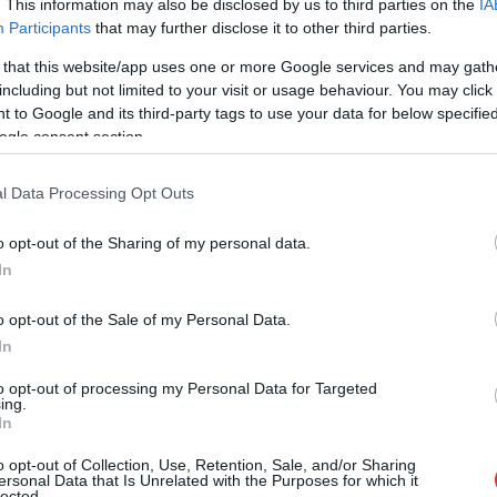
kra a ceglédi fővonalat
. This information may also be disclosed by us to third parties on the
IA
Participants
that may further disclose it to other third parties.
 that this website/app uses one or more Google services and may gath
Műszaki hiba miatt felborul a
including but not limited to your visit or usage behaviour. You may click 
ceglédi/szolnoki vasúti fővonal közlekedése?
 to Google and its third-party tags to use your data for below specifi
Az ingázók számára ebben semmi
ogle consent section.
különleges nincs, csak egy átlagos
hétköznap az elmúlt négy-öt évben.
l Data Processing Opt Outs
TOVÁBB OLVASOM
o opt-out of the Sharing of my personal data.
In
o opt-out of the Sale of my Personal Data.
In
to opt-out of processing my Personal Data for Targeted
ing.
In
,
,
,
,
,
gykun Szolnok megye
közlekedés
máv
megbénult
meghibásodott
műszaki
o opt-out of Collection, Use, Retention, Sale, and/or Sharing
ersonal Data that Is Unrelated with the Purposes for which it
lected.