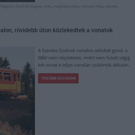
,
,
,
,
,
-Nagykun Szolnok megye
máv
meghibásodott
műszaki hiba
péntek
alon, rövidebb úton közlekedtek a vonatok
A Szentes-Szolnok vonalon adódott gond, a
MÁV nem részletezte, miért nem futott végig
két vonat a teljes vonalán csütörtök délután.
TOVÁBB OLVASOM