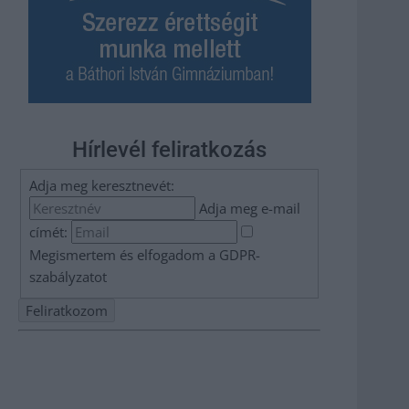
Hírlevél feliratkozás
Adja meg keresztnevét:
Adja meg e-mail
címét:
Megismertem és elfogadom a
GDPR-
szabályzat
ot
Nem szeretne lemaradni semmiről? Csak egy kattintás, és
hírlevelünk a legfrissebb információkkal és exkluzív
tartalmakkal hétről hétre postaládájába érkezik!