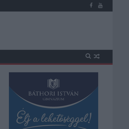
n, vesztegetés miatt 3 év letöltendőt kaphat és ez csak az egyi