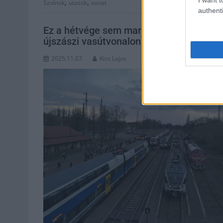
,
,
Szolnok
utasok
vonat
authenti
Ez a hétvége sem maradt ki, műszaki hi
újszászi vasútvonalon
2025.11.07.
Kiss Lajos