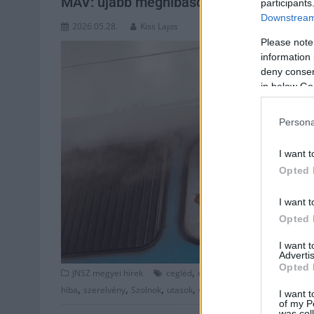
MÁV: újabb meghibásodás vágta haza órá
participants
Downstream 
2026.05.28.
Kiss Lajos
Please note
information 
deny consent
in below Go
Persona
I want t
Opted 
I want t
Opted 
I want 
Advertis
Opted 
,
,
,
JNSZ megyei hírek
cegléd
elvontatás
felborult
Jász-Na
,
,
,
,
hiba
szerelvény
Szolnok
utasok
vasútvonal
I want t
of my P
was col