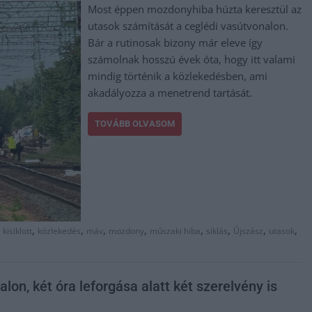
Most éppen mozdonyhiba húzta keresztül az
utasok számítását a ceglédi vasútvonalon.
Bár a rutinosak bizony már eleve így
számolnak hosszú évek óta, hogy itt valami
mindig történik a közlekedésben, ami
akadályozza a menetrend tartását.
TOVÁBB OLVASOM
,
,
,
,
,
,
,
,
,
kisiklott
közlekedés
máv
mozdony
műszaki hiba
siklás
Újszász
utasok
lon, két óra leforgása alatt két szerelvény is