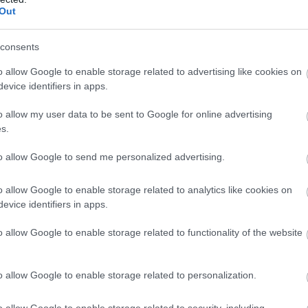
Out
az utasok szerint felesleges giccs, inkább
consents
o allow Google to enable storage related to advertising like cookies on
Több nagyvárosban is láthatunk adventi
evice identifiers in apps.
villamost, illetve más ragyogó díszítéseket
(Szolnokon például Adventi Falut), de ne
o allow my user data to be sent to Google for online advertising
lepődjünk meg, ha feldíszített Szili-mozdony,
s.
illetve Bz motorvonat is szembejön velünk.
to allow Google to send me personalized advertising.
Bár az ingázók nem dobtak hátast az
egyébként szép külsőtől, mivel a
o allow Google to enable storage related to analytics like cookies on
megbízhatóságot és a pontosságot várnák el
evice identifiers in apps.
minden vonalon.
o allow Google to enable storage related to functionality of the website
TOVÁBB OLVASOM
o allow Google to enable storage related to personalization.
,
,
,
,
,
,
,
fényfüzér
Jász-Nagykun Szolnok megye
közlekedés
kritika
máv
szili
o allow Google to enable storage related to security, including