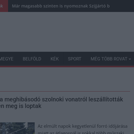
Már magasabb szinten is nyomoznak Szijjártó büntetőügyébe
nk
MEGYE
BELFÖLD
KÉK
SPORT
MÉG TÖBB ROVAT
 a meghibásodó szolnoki vonatról leszállították
en meg is loptak
Az elmúlt napok kegyetlenül forró időjárása
miatt az átlagosnál is sokkal több műszaki