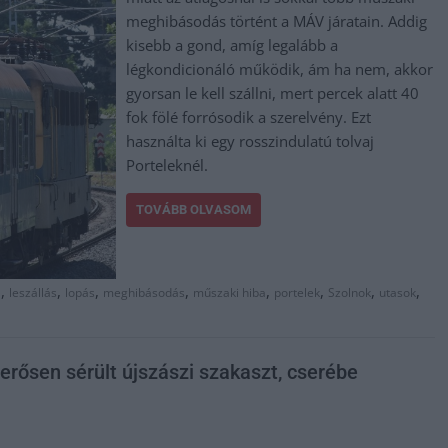
meghibásodás történt a MÁV járatain. Addig
kisebb a gond, amíg legalább a
légkondicionáló működik, ám ha nem, akkor
gyorsan le kell szállni, mert percek alatt 40
fok fölé forrósodik a szerelvény. Ezt
használta ki egy rosszindulatú tolvaj
Porteleknél.
TOVÁBB OLVASOM
,
,
,
,
,
,
,
,
l
leszállás
lopás
meghibásodás
műszaki hiba
portelek
Szolnok
utasok
 erősen sérült újszászi szakaszt, cserébe