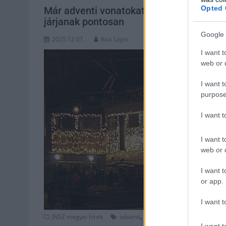
Opted 
Már adventi vonatokat is láthatunk – ám 
járjanak pontosan
Google 
2025.12.01.
Kiss Lajos
I want t
web or d
I want t
purpose
I want 
I want t
web or d
I want t
or app.
I want t
,
,
,
JNSZ megyei hírek
adventi
adventi falu
bzmot
feldíszít
I want t