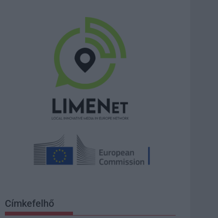
Címkefelhő