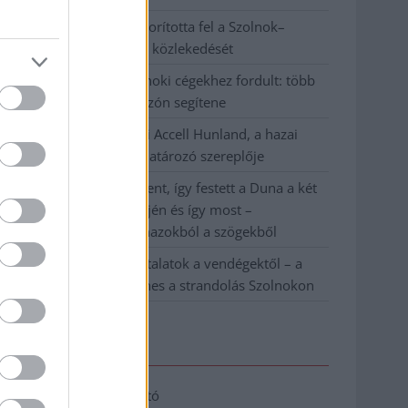
Váratlan fennakadás borította fel a Szolnok–
Kecskemét vasútvonal közlekedését
A polgármester a szolnoki cégekhez fordult: több
száz elbocsátott dolgozón segítene
Csődbe ment a tószegi Accell Hunland, a hazai
kerékpárgyártás meghatározó szereplője
Egyszer fent, egyszer lent, így festett a Duna a két
évvel ezelőtti árvíz idején és így most –
fotógyűjtemény ugyanazokból a szögekből
Ilyenek eddig a tapasztalatok a vendégektől – a
hőhullám miatt ingyenes a strandolás Szolnokon
Elérhetőség
Adatkezelési tájékoztató