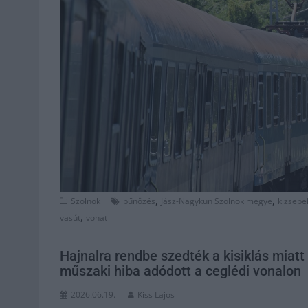
,
,
Szolnok
bűnözés
Jász-Nagykun Szolnok megye
kizsebe
,
vasút
vonat
Hajnalra rendbe szedték a kisiklás miatt
műszaki hiba adódott a ceglédi vonalon
2026.06.19.
Kiss Lajos