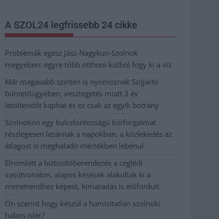
A SZOL24 legfrissebb 24 cikke
Problémák egész Jász-Nagykun-Szolnok
megyében: egyre több otthoni kútból fogy ki a víz
Már magasabb szinten is nyomoznak Szijjártó
büntetőügyében, vesztegetés miatt 3 év
letöltendőt kaphat és ez csak az egyik botrány
Szolnokon egy kulcsfontosságú körforgalmat
részlegesen lezárnak a napokban, a közlekedés az
átlagost is meghaladó mértékben lebénul
Elromlott a biztosítóberendezés a ceglédi
vasútvonalon, alapos késések alakultak ki a
menetrendhez képest, kimaradás is előfordult
Ön szerint hogy készül a hamisítatlan szolnoki
habos isler?