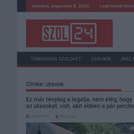
Skip
szombat, augusztus 8, 2026
Legfrissebb hírei
to
content
TÁMOGASSA SZOL24-ET!
SZOLNOK
JNSZ 
Címke:
utasok
Ez már tényleg a legalja, nem elég, hogy
az utasokat, volt, akit ebben a pár percb
2026.07.01.
Kiss Lajos