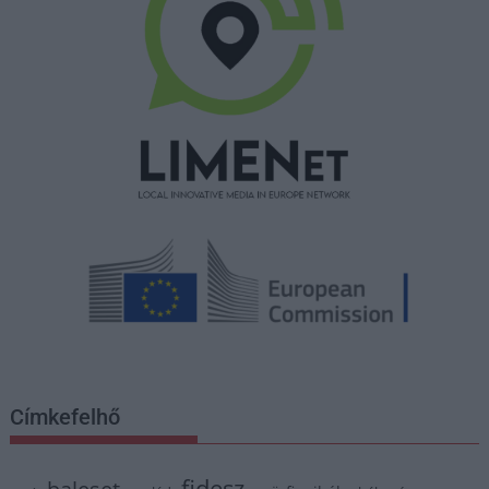
Címkefelhő
fidesz
baleset