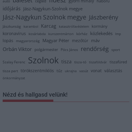
györfi mihály
cegléd
háború
autó
időjárás
Jász-Nagykun-Szolnok megye
Jász-Nagykun Szolnok megye
Jászberény
Karcag
kormány
Jászkunság
karambol
katasztrófavédelem
közlekedés
koronavírus
kórház
kosárlabda
kunszentmárton
lmp
Magyar Péter
máv
lopás
mezőtúr
magyarország
rendőrség
Orbán Viktor
polgármester
Pócs János
sport
Szolnok
tisza
tiszafüred
Szalay Ferenc
tisza-tó
tiszaföldvár
törökszentmiklós
vonat
választás
tűz
tisza part
vasút
ukrajna
önkormányzat
Nézd és hallgasd velünk!