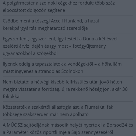
A polgármester a szolnoki cégekhez fordult: több száz
elbocsátott dolgozón segítene
Csődbe ment a tószegi Accell Hunland, a hazai
kerékpárgyártás meghatározó szereplője
Egyszer fent, egyszer lent, így festett a Duna a két évvel
ezelőtti árvíz idején és így most – fotógyűjtemény
ugyanazokból a szögekből
Ilyenek eddig a tapasztalatok a vendégektől – a hőhullám
miatt ingyenes a strandolás Szolnokon
Nem biztató: a hétvégi kisebb felfrissülés után jövő héten
megint visszatér a forróság, újra rekkenő hőség jön, akár 38
fokokkal
Közzétették a szakértői állásfoglalást, a Fiumei úti fák
többsége szakszerűen már nem ápolható
A MÚOSZ sajtódíjának második helyét nyerte el a Borsod24 és
a Paraméter közös riportfilmje a Sajó szennyezéséről