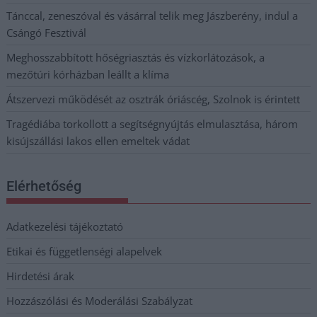
Tánccal, zeneszóval és vásárral telik meg Jászberény, indul a
Csángó Fesztivál
Meghosszabbított hőségriasztás és vízkorlátozások, a
mezőtúri kórházban leállt a klíma
Átszervezi működését az osztrák óriáscég, Szolnok is érintett
Tragédiába torkollott a segítségnyújtás elmulasztása, három
kisújszállási lakos ellen emeltek vádat
Elérhetőség
Adatkezelési tájékoztató
Etikai és függetlenségi alapelvek
Hirdetési árak
Hozzászólási és Moderálási Szabályzat