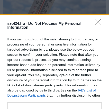
szol24.hu -
Do Not Process My Personal
Information
2026.08.07.
Horváth Zsolt
41 fok fölé forrósodott az ország, Szolnokon pedig
If you wish to opt-out of the sale, sharing to third parties, or
egy másik rekord is megdőlt
processing of your personal or sensitive information for
targeted advertising by us, please use the below opt-out
Nem mindennapi adatokat rögzítettek a meteorológiai
section to confirm your selection. Please note that after your
állomások csütörtökön: több településen is olyan értékek
opt-out request is processed you may continue seeing
születtek, amelyek átírták...
interest-based ads based on personal information utilized by
Szolnok
us or personal information disclosed to third parties prior to
your opt-out. You may separately opt-out of the further
disclosure of your personal information by third parties on the
IAB’s list of downstream participants. This information may
also be disclosed by us to third parties on the
IAB’s List of
Downstream Participants
that may further disclose it to other
third parties.
Please note that this website/app uses one or more Google