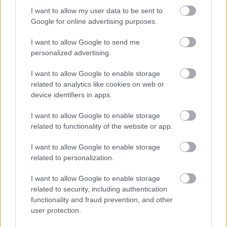
I want to allow my user data to be sent to
Google for online advertising purposes.
I want to allow Google to send me
personalized advertising.
I want to allow Google to enable storage
related to analytics like cookies on web or
device identifiers in apps.
I want to allow Google to enable storage
Hírlevél feliratkozás
related to functionality of the website or app.
Adja meg keresztnevét:
Adja
I want to allow Google to enable storage
meg e-mail címét:
related to personalization.
Megismertem és elfogadom a
GDPR-szabályzat
ot
I want to allow Google to enable storage
related to security, including authentication
functionality and fraud prevention, and other
Nem szeretne lemaradni semmiről? Csak egy kattintás, és hírlevelünk a
user protection.
legfrissebb információkkal és exkluzív tartalmakkal hétről hétre