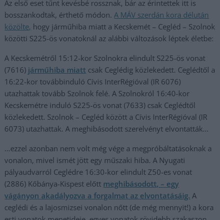
Az első eset tűnt kevésbé rossznak, bár az érintettek itt is
bosszankodtak, érthető módon.
A MÁV szerdán kora délután
közölte,
hogy járműhiba miatt a Kecskemét – Cegléd – Szolnok
közötti S225-ös vonatoknál az alábbi változások léptek életbe:
A Kecskemétről 15:12-kor Szolnokra elindult S225-ös vonat
(7616)
járműhiba miatt
csak Ceglédig közlekedett. Ceglédtől a
16:22-kor továbbinduló Cívis InterRégióval (IR 6076)
utazhattak tovább Szolnok felé. A Szolnokról 16:40-kor
Kecskemétre induló S225-ös vonat (7633) csak Ceglédtől
közlekedett. Szolnok – Cegléd között a Cívis InterRégióval (IR
6073) utazhattak. A meghibásodott szerelvényt elvontatták…
…ezzel azonban nem volt még vége a megpróbáltatásoknak a
vonalon, mivel ismét jött egy műszaki hiba. A Nyugati
pályaudvarról Ceglédre 16:30-kor elindult Z50-es vonat
(2886) Kőbánya-Kispest előtt
meghibásodott, – egy
vágányon akadályozva a forgalmat az elvontatásáig.
A
ceglédi és a lajosmizsei vonalon nőtt (de még mennyit!) a kora
esti vonatok menetideje, egyes vonatok rövidebb szakaszon