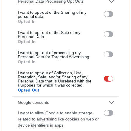
Personal Data Processing Opt Outs
services and may gather and store information including but
not limited to your visit or usage behaviour. You may click to
I want to opt-out of the Sharing of my
personal data.
grant or deny consent to Google and its third-party tags to
Opted In
use your data for below specified purposes in below Google
consent section.
I want to opt-out of the Sale of my
Personal Data.
Opted In
2026.08.06.
szol24.hu
Harmadfokú hőségriasztás az országban:
I want to opt-out of processing my
Szolnokon klímát javítottak, helikoptereket is
Personal Data for Targeted Advertising.
bevetettek a tüzeknél
Opted In
Tovább tombol az extrém kánikula az országban, a jelenlegi
I want to opt-out of Collection, Use,
előrejelzések szerint a jövő hét elejéig garantált...
Retention, Sale, and/or Sharing of my
Personal Data that Is Unrelated with the
Szolnok
Purposes for which it was collected.
Opted Out
Google consents
I want to allow Google to enable storage
related to advertising like cookies on web or
device identifiers in apps.