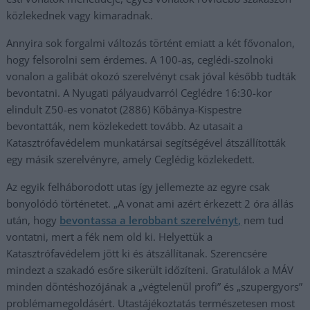
közlekednek vagy kimaradnak.
Annyira sok forgalmi változás történt emiatt a két fővonalon,
hogy felsorolni sem érdemes. A 100-as, ceglédi-szolnoki
vonalon a galibát okozó szerelvényt csak jóval később tudták
bevontatni. A Nyugati pályaudvarról Ceglédre 16:30-kor
elindult Z50-es vonatot (2886) Kőbánya-Kispestre
bevontatták, nem közlekedett tovább. Az utasait a
Katasztrófavédelem munkatársai segítségével átszállították
egy másik szerelvényre, amely Ceglédig közlekedett.
Az egyik felháborodott utas így jellemezte az egyre csak
bonyolódó történetet. „A vonat ami azért érkezett 2 óra állás
után, hogy
bevontassa a lerobbant szerelvényt,
nem tud
vontatni, mert a fék nem old ki. Helyettük a
Katasztrófavédelem jött ki és átszállítanak. Szerencsére
mindezt a szakadó esőre sikerült időzíteni. Gratulálok a MÁV
minden döntéshozójának a „végtelenül profi” és „szupergyors”
problémamegoldásért. Utastájékoztatás természetesen most