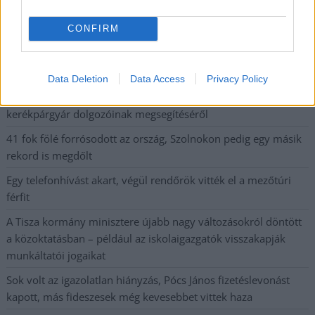
postaládájába érkezik!
CONFIRM
A SZOL24 legfrissebb 24 cikke
Data Deletion
Data Access
Privacy Policy
Györfi Mihály több tucat vállalkozással egyeztetett a
kerékpárgyár dolgozóinak megsegítéséről
41 fok fölé forrósodott az ország, Szolnokon pedig egy másik
rekord is megdőlt
Egy telefonhívást akart, végül rendőrök vitték el a mezőtúri
férfit
A Tisza kormány minisztere újabb nagy változásokról döntött
a közoktatásban – például az iskolaigazgatók visszakapják
munkáltatói jogaikat
Sok volt az igazolatlan hiányzás, Pócs János fizetéslevonást
kapott, más fideszesek még kevesebbet vittek haza