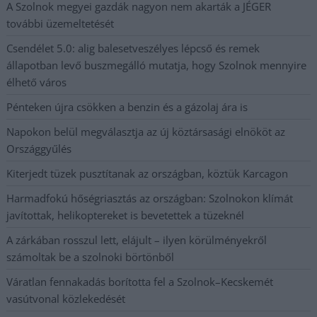
A Szolnok megyei gazdák nagyon nem akarták a JÉGER
további üzemeltetését
Csendélet 5.0: alig balesetveszélyes lépcső és remek
állapotban levő buszmegálló mutatja, hogy Szolnok mennyire
élhető város
Pénteken újra csökken a benzin és a gázolaj ára is
Napokon belül megválasztja az új köztársasági elnököt az
Országgyűlés
Kiterjedt tüzek pusztítanak az országban, köztük Karcagon
Harmadfokú hőségriasztás az országban: Szolnokon klímát
javítottak, helikoptereket is bevetettek a tüzeknél
A zárkában rosszul lett, elájult – ilyen körülményekről
számoltak be a szolnoki börtönből
Váratlan fennakadás borította fel a Szolnok–Kecskemét
vasútvonal közlekedését