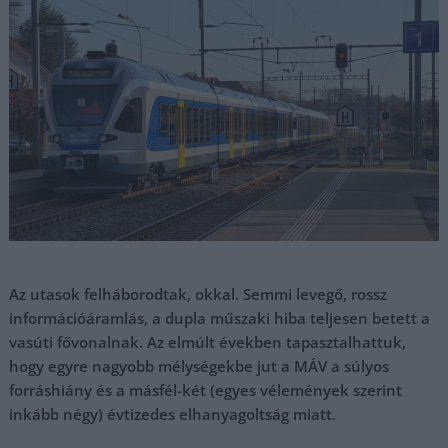
Az utasok felháborodtak, okkal. Semmi levegő, rossz
információáramlás, a dupla műszaki hiba teljesen betett a
vasúti fővonalnak. Az elmúlt években tapasztalhattuk,
hogy egyre nagyobb mélységekbe jut a MÁV a súlyos
forráshiány és a másfél-két (egyes vélemények szerint
inkább négy) évtizedes elhanyagoltság miatt.