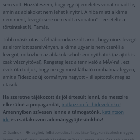
sem volt. Hozzáteszem, hogy egy új emeletes vonat rohadt le,
amin az ablakokat nem lehet kinyitni. A hiba miatt a klíma
nem ment, levegőcsere nem volt a vonaton” – ecsetelte a
történteket N. Tamás.
Több másik utas is felháborodva szólt arról, hogy nincs levegő
az elromlott szerelvényen, a klíma ugyanis nem cseréli a
levegőt, miközben az ablakok sehol sem nyithatók (az ajtók is
csak vésznyitóval). Rengeteg lesz a tennivaló a MÁV-nál, ezt
évek óta tudjuk, hogy ne egy most látható romhalmaz legyen,
amit a Fidesz az új kormányra hagyott – állapították meg az
utasok.
Ha szeretne tájékozott és jól értesült lenni, de messzire
elkerülné a propagandát,
iratkozzon fel hírlevelünkre
!
Amennyiben szívesen lenne a támogatónk,
kattintson
ide
és csatlakozzon adománygyűjtésünkhöz!
,
,
,
,
Szolnok
cegléd
felháborodás
hiba
Jász-Nagykun Szolnok megye
,
,
,
,
,
,
,
káosz
levegő
máv
meghibásodott
műszaki
szerelvény
Szolnok
utasok