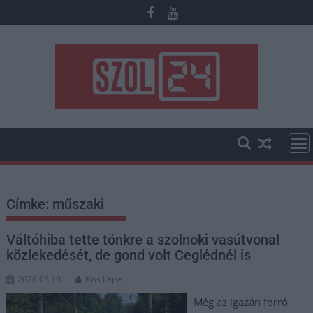
Skip
to
content
Címke:
műszaki
Váltóhiba tette tönkre a szolnoki vasútvonal
közlekedését, de gond volt Ceglédnél is
2026.06.10.
Kiss Lajos
Még az igazán forró