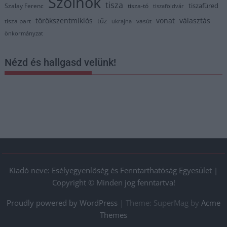
Szolnok
tisza
tiszafüred
Szalay Ferenc
tisza-tó
tiszaföldvár
törökszentmiklós
vonat
választás
tűz
tisza part
vasút
ukrajna
önkormányzat
Nézd és hallgasd velünk!
Kiadó neve: Esélyegyenlőség és Fenntarthatóság Egyesület |
Copyright © Minden jog fenntartva!
Proudly powered by WordPress
|
Theme: SuperMag by
Acme
Themes