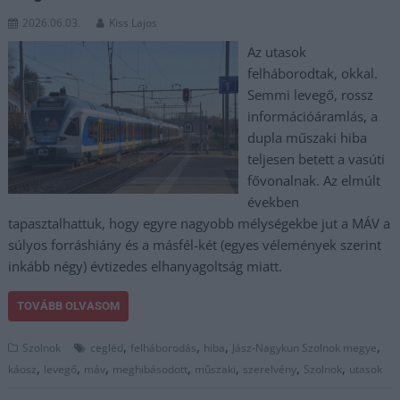
2026.06.03.
Kiss Lajos
Az utasok
felháborodtak, okkal.
Semmi levegő, rossz
információáramlás, a
dupla műszaki hiba
teljesen betett a vasúti
fővonalnak. Az elmúlt
években
tapasztalhattuk, hogy egyre nagyobb mélységekbe jut a MÁV a
súlyos forráshiány és a másfél-két (egyes vélemények szerint
inkább négy) évtizedes elhanyagoltság miatt.
TOVÁBB OLVASOM
,
,
,
,
Szolnok
cegléd
felháborodás
hiba
Jász-Nagykun Szolnok megye
,
,
,
,
,
,
,
káosz
levegő
máv
meghibásodott
műszaki
szerelvény
Szolnok
utasok