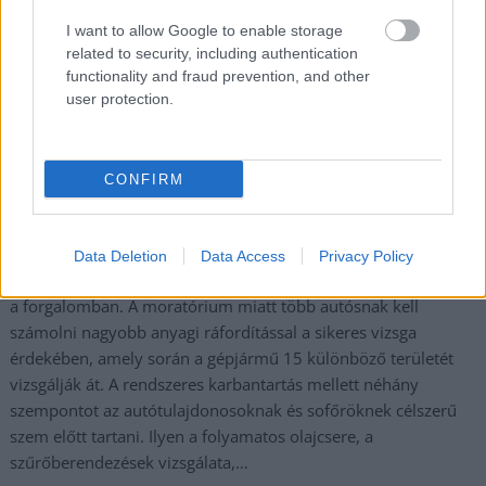
Július 1-től érvényét
I want to allow Google to enable storage
veszti az a
related to security, including authentication
kormányrendelet,
functionality and fraud prevention, and other
amelynek értelmében
user protection.
nem volt szükséges
megújítani a műszaki
vizsga érvényességét
CONFIRM
igazoló dokumentumot
– írja közleményében a Hankook. Az autótulajdonosoknak így
2022. június 30-ig kötelezően el kell végeztetnie a műszaki
Data Deletion
Data Access
Privacy Policy
vizsgát, ugyanis ennek hiányában nem lehet majd közlekedni
a forgalomban. A moratórium miatt több autósnak kell
számolni nagyobb anyagi ráfordítással a sikeres vizsga
érdekében, amely során a gépjármű 15 különböző területét
vizsgálják át. A rendszeres karbantartás mellett néhány
szempontot az autótulajdonosoknak és sofőröknek célszerű
szem előtt tartani. Ilyen a folyamatos olajcsere, a
szűrőberendezések vizsgálata,…