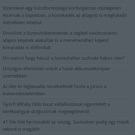
Szolnokon egy kulcsfontosságú körforgalmat részlegesen
lezárnak a napokban, a közlekedés az átlagost is meghaladó
mértékben lebénul
Elromlott a biztosítóberendezés a ceglédi vasútvonalon,
alapos késések alakultak ki a menetrendhez képest,
kimaradás is előfordult
Ön szerint hogy készül a hamisítatlan szolnoki habos isler?
Országos ellenőrzés indult a hazai akkumulátoripari
üzemekben
Az idei év leglassabb növekedését hozta a június a
kiskereskedelemben
Györfi Mihály több tucat vállalkozással egyeztetett a
kerékpárgyár dolgozóinak megsegítéséről
41 fok fölé forrósodott az ország, Szolnokon pedig egy másik
rekord is megdőlt