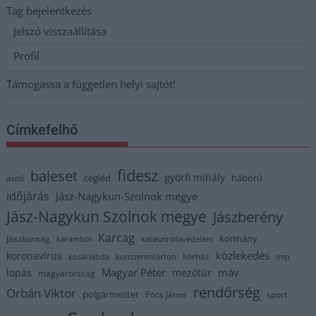
Tag bejelentkezés
Jelszó visszaállítása
Profil
Támogassa a független helyi sajtót!
Címkefelhő
fidesz
baleset
györfi mihály
cegléd
háború
autó
időjárás
Jász-Nagykun-Szolnok megye
Jász-Nagykun Szolnok megye
Jászberény
Karcag
kormány
Jászkunság
karambol
katasztrófavédelem
közlekedés
koronavírus
kórház
kosárlabda
kunszentmárton
lmp
Magyar Péter
máv
lopás
mezőtúr
magyarország
rendőrség
Orbán Viktor
polgármester
Pócs János
sport