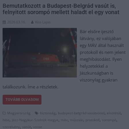
Bemutatkozott a Budapest-Belgrád vasút is,
felnyitott sorompó mellett haladt el egy vonat
2026.03.16.
Kiss Lajos
Bár elsőre ijesztő
látvány, ez valójában
egy MÁV által használt
protokoll és nem jelent
meghibásodást. Ilyen
helyzetekkel a
Jászkunságban is
viszonylag gyakran
találkozunk. Íme a részletek.
TOVÁBB OLVASOM
,
,
,
Magyarország
biztonság
budapest-belgrád vasútvonal
elsötétül
,
,
,
,
,
,
hiba
Jász-Nagykun Szolnok megye
máv
műszaki
protokoll
sorompó
,
,
szerelvény
vasút
vonat