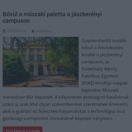
Bővül a műszaki paletta a jászberényi
campuson
2026.01.12.
szol24.hu
Szeptembertől tovább
bővül a felsőoktatási
kínálat a jászberényi
campuson, az
Eszterházy Károly
Katolikus Egyetem
(EKKE) elindítja nappali
tagozatos Műszaki
menedzser BSc képzését. A kifejezetten érettségiző fiataloknak
szánt új szak által olyan szakembereket szeretnének kinevelni,
akik a gyártási és fejlesztési folyamatokat a technológiai és a
gazdasági szempontok ötvözésével képesek irányítani.
TOVÁBB OLVASOM