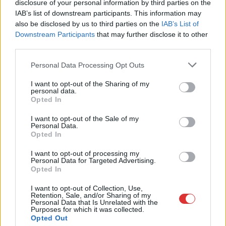
disclosure of your personal information by third parties on the
jutott a jóból az
IAB’s list of downstream participants. This information may
utasoknak, de ezen
also be disclosed by us to third parties on the
IAB’s List of
annyira már nem is
Downstream Participants
that may further disclose it to other
szabad meglepődni.
third parties.
Volt már ennél sokkal
Please note that this website/app uses one or more Google
Personal Data Processing Opt Outs
rosszabb nap is.
services and may gather and store information including but
not limited to your visit or usage behaviour. You may click to
I want to opt-out of the Sharing of my
TOVÁBB OLVASOM
personal data.
grant or deny consent to Google and its third-party tags to
Opted In
use your data for below specified purposes in below Google
,
,
,
,
,
,
Szolnok
késés
kimaradás
máv
műszaki
Szolnok
vasút
consent section.
I want to opt-out of the Sale of my
vasútvonal
Personal Data.
Opted In
Gépészmérnöki és műszaki menedzser szakkal
I want to opt-out of processing my
Personal Data for Targeted Advertising.
bővül a Debreceni Egyetem Szolnok Campus
Opted In
2023.10.24.
Fazekas Adrián
I want to opt-out of Collection, Use,
Retention, Sale, and/or Sharing of my
Már áprilisban
Personal Data that Is Unrelated with the
tudvalevő volt, hogy
Purposes for which it was collected.
Opted Out
tovább bővül a