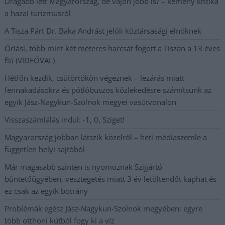
Drágább lett Magyarország, de vajon jobb is? – kemény kritika
a hazai turizmusról
A Tisza Párt Dr. Baka Andrást jelöli köztársasági elnöknek
Óriási, több mint két méteres harcsát fogott a Tiszán a 13 éves
fiú (VIDEÓVAL)
Hétfőn kezdik, csütörtökön végeznek – lezárás miatt
fennakadásokra és pótlóbuszos közlekedésre számítsunk az
egyik Jász-Nagykun-Szolnok megyei vasútvonalon
Visszaszámlálás indul: -1, 0, Sziget!
Magyarország jobban látszik közelről – heti médiaszemle a
független helyi sajtóból
Már magasabb szinten is nyomoznak Szijjártó
büntetőügyében, vesztegetés miatt 3 év letöltendőt kaphat és
ez csak az egyik botrány
Problémák egész Jász-Nagykun-Szolnok megyében: egyre
több otthoni kútból fogy ki a víz