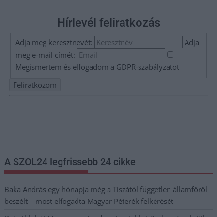
Hírlevél feliratkozás
Adja meg keresztnevét:
Adja
meg e-mail címét:
Megismertem és elfogadom a
GDPR-szabályzat
ot
Nem szeretne lemaradni semmiről? Csak egy kattintás, és hírlevelünk a
legfrissebb információkkal és exkluzív tartalmakkal hétről hétre
postaládájába érkezik!
A SZOL24 legfrissebb 24 cikke
Baka András egy hónapja még a Tiszától független államfőről
beszélt – most elfogadta Magyar Péterék felkérését