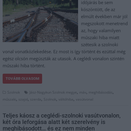
időjárás be sem
köszöntött, de az
elmúlt években már jól
megszokott menetrend
az, hogy valamilyen
műszaki hiba miatt
szétesik a szolnoki
vonal vonatközlekedése. Ez most is így történt és ezúttal még
egész olcsón megúszták az utasok. A ceglédi vonalon szintén
műszaki hiba történt.
TOVÁBB OLVASOM
,
,
,
Szolnok
Jász-Nagykun Szolnok megye
máv
meghibásodás
,
,
,
,
,
műszaki
szajol
szerda
Szolnok
váltóhiba
vasútvonal
Teljes káosz a ceglédi-szolnoki vasútvonalon,
két óra leforgása alatt két szerelvény is
meghibásodott… és ez nem minden