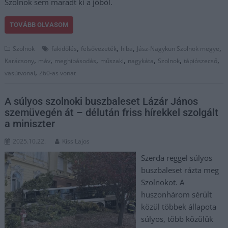
Szolnok sem maradt ki a jóból.
TOVÁBB OLVASOM
,
,
,
,
Szolnok
fakidőlés
felsővezeték
hiba
Jász-Nagykun Szolnok megye
,
,
,
,
,
,
,
Karácsony
máv
meghibásodás
műszaki
nagykáta
Szolnok
tápiószecső
,
vasútvonal
Z60-as vonat
A súlyos szolnoki buszbaleset Lázár János
szemüvegén át – délután friss hírekkel szolgált
a miniszter
2025.10.22.
Kiss Lajos
Szerda reggel súlyos
buszbaleset rázta meg
Szolnokot. A
huszonhárom sérült
közül többek állapota
súlyos, több közülük