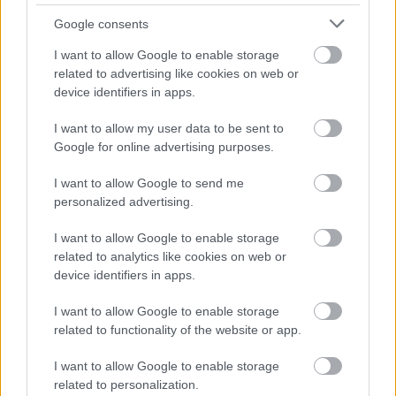
Debreceni Egyetem
Google consents
Szolnok Campus, de
I want to allow Google to enable storage
most konkrutémokat
related to advertising like cookies on web or
tudhattunk meg: a
device identifiers in apps.
következő tanévtől
már nemcsak a gazdaságtudomány, vagy az egészségügy, de a
I want to allow my user data to be sent to
műszaki terület iránt érdeklődő hallgatók jelentkezését is
Google for online advertising purposes.
várják.
I want to allow Google to send me
personalized advertising.
TOVÁBB OLVASOM
I want to allow Google to enable storage
,
,
,
Szolnok
debreceni egyetem
gépészmérnökképzés
műszaki
related to analytics like cookies on web or
,
Szolnok
Szolnoki Főiskola
device identifiers in apps.
Júliustól újra kötelező a műszaki vizsgáztatás –
I want to allow Google to enable storage
Hogyan kerülhetjük el a kellemetlen
related to functionality of the website or app.
meglepetéseket?
I want to allow Google to enable storage
2022.06.07.
Gáll Tódor
related to personalization.