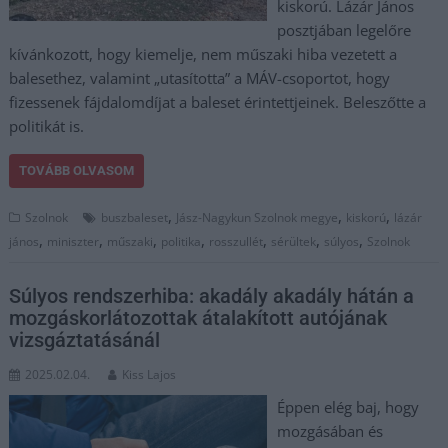
kiskorú. Lázár János
posztjában legelőre
kívánkozott, hogy kiemelje, nem műszaki hiba vezetett a
balesethez, valamint „utasította” a MÁV-csoportot, hogy
fizessenek fájdalomdíjat a baleset érintettjeinek. Beleszőtte a
politikát is.
TOVÁBB OLVASOM
,
,
,
Szolnok
buszbaleset
Jász-Nagykun Szolnok megye
kiskorú
lázár
,
,
,
,
,
,
,
jános
miniszter
műszaki
politika
rosszullét
sérültek
súlyos
Szolnok
Súlyos rendszerhiba: akadály akadály hátán a
mozgáskorlátozottak átalakított autójának
vizsgáztatásánál
2025.02.04.
Kiss Lajos
Éppen elég baj, hogy
mozgásában és