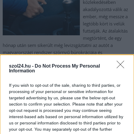
közlekedésében
akadályozottá válik az
ember, még messze a
legtöbb kört is velük
futtatják. Az átalakítás
megtörtént, de egy
hónap után sem sikerült még levizsgáztatni az autót a
magyarországi rendszer szörnyű bürokráciája és
egyértelműen rossz működése miatt.
szol24.hu -
Do Not Process My Personal
Information
TOVÁBB OLVASOM
If you wish to opt-out of the sale, sharing to third parties, or
,
,
,
,
,
,
Magyarország
akadály
átépítés
bürokrácia
fék
gázkar
hiba
processing of your personal or sensitive information for
,
,
,
,
,
mozgáskorlátozott
működés
műszaki
pénz
rendszer
vizsga
targeted advertising by us, please use the below opt-out
section to confirm your selection. Please note that after your
Megint problémák a MÁV szolnoki vonalain
opt-out request is processed you may continue seeing
interest-based ads based on personal information utilized by
2024.06.13.
Kiss Lajos
us or personal information disclosed to third parties prior to
your opt-out. You may separately opt-out of the further
Reggelre és estére is