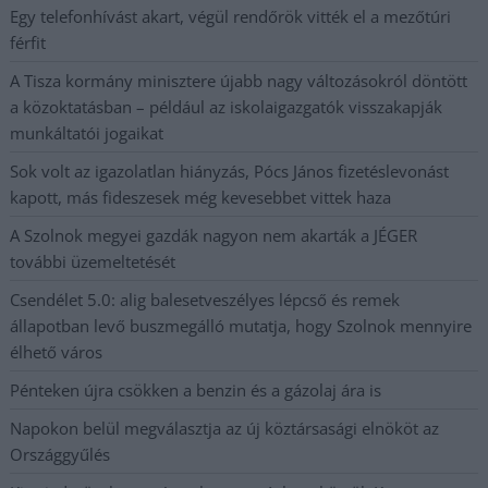
Egy telefonhívást akart, végül rendőrök vitték el a mezőtúri
férfit
A Tisza kormány minisztere újabb nagy változásokról döntött
a közoktatásban – például az iskolaigazgatók visszakapják
munkáltatói jogaikat
Sok volt az igazolatlan hiányzás, Pócs János fizetéslevonást
kapott, más fideszesek még kevesebbet vittek haza
A Szolnok megyei gazdák nagyon nem akarták a JÉGER
további üzemeltetését
Csendélet 5.0: alig balesetveszélyes lépcső és remek
állapotban levő buszmegálló mutatja, hogy Szolnok mennyire
élhető város
Pénteken újra csökken a benzin és a gázolaj ára is
Napokon belül megválasztja az új köztársasági elnököt az
Országgyűlés