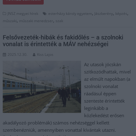
,
,
,
JNSZ megyei hírek
esterházy károly egyetem
Jászberény
képzés
,
,
műszaki
műszaki menedzser
szak
Felsővezeték-hibák és fakidőlés – a szolnoki
vonalat is érintették a MÁV nehézségei
2025.12.30.
Kiss Lajos
Az utasok jócskán
szitkozódhattak, mivel
az elmúlt napokban (a
szolnoki vonalat
ráadásul éppen
szenteste érintették
leginkább a
közlekedést erősen
akadályozó problémák) számos nehézséggel kellett
szembenézniük, amennyiben vonattal kívántak utazni.