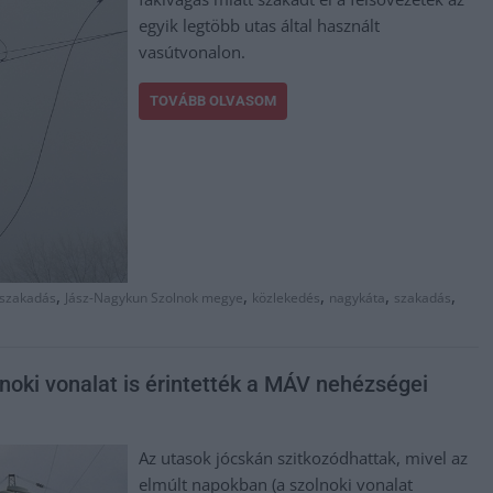
egyik legtöbb utas által használt
vasútvonalon.
TOVÁBB OLVASOM
,
,
,
,
,
-szakadás
Jász-Nagykun Szolnok megye
közlekedés
nagykáta
szakadás
lnoki vonalat is érintették a MÁV nehézségei
Az utasok jócskán szitkozódhattak, mivel az
elmúlt napokban (a szolnoki vonalat