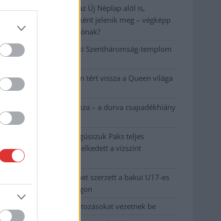
A NER kihúzta a talajt az Új Néplap alól is,
immáron csak hetilapként jelenik meg – végképp
vége a nyomtatott sajtónak?
Befejeződött a szolnoki Szentháromság-templom
felújítása
Szimfonikus köntösben tért vissza a Queen világa
a fővárosba
Ilyen, amikor „fél” a Tisza – a durva csapadékhiány
nagyon meglátszik
Lehet, hogy mégis megússzuk Paks teljes
leállítását, némileg emelkedett a vízszint
(VIDEÓVAL)
Tugyi Zétény ezüstérmet szerzett a bakui U17-es
birkózó-világbajnokságon
Jászberényben is korlátozásokat vezetnek be