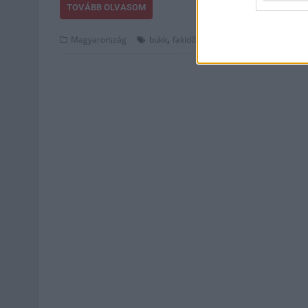
TOVÁBB OLVASOM
,
,
,
,
Magyarország
bükk
fakidőlés
havazás
lillafüred
mátr