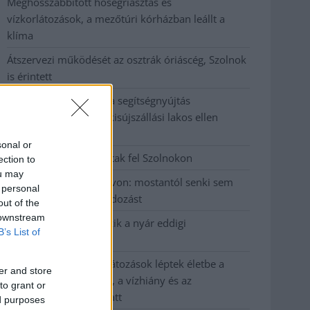
Meghosszabbított hőségriasztás és
vízkorlátozások, a mezőtúri kórházban leállt a
klíma
Átszervezi működését az osztrák óriáscég, Szolnok
is érintett
Tragédiába torkollott a segítségnyújtás
elmulasztása, három kisújszállási lakos ellen
emeltek vádat
sonal or
Hatalmas lángok csaptak fel Szolnokon
ection to
ou may
Vízitraffipax a Tisza-tavon: mostantól senki sem
 personal
úszhatja meg a száguldozást
out of the
 downstream
Szolnokra is megérkezik a nyár eddigi
B’s List of
legkeményebb napja
Már Szolnokon is korlátozások léptek életbe a
er and store
tartós hatalmas hőség, a vízhiány és az
to grant or
áramtakarékosság miatt
ed purposes