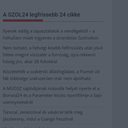
A SZOL24 legfrissebb 24 cikke
Ilyenek eddig a tapasztalatok a vendégektől – a
hőhullám miatt ingyenes a strandolás Szolnokon
Nem biztató: a hétvégi kisebb felfrissülés után jövő
héten megint visszatér a forróság, újra rekkenő
hőség jön, akár 38 fokokkal
Közzétették a szakértői állásfoglalást, a Fiumei úti
fák többsége szakszerűen már nem ápolható
A MÚOSZ sajtódíjának második helyét nyerte el a
Borsod24 és a Paraméter közös riportfilmje a Sajó
szennyezéséről
Tánccal, zeneszóval és vásárral telik meg
Jászberény, indul a Csángó Fesztivál