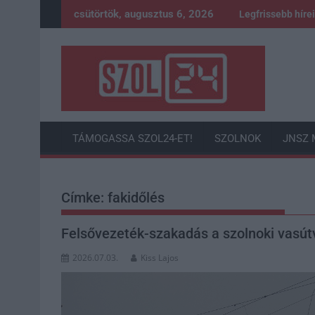
Skip
csütörtök, augusztus 6, 2026
Legfrissebb híre
to
content
TÁMOGASSA SZOL24-ET!
SZOLNOK
JNSZ 
Címke:
fakidőlés
Felsővezeték-szakadás a szolnoki vasútv
2026.07.03.
Kiss Lajos