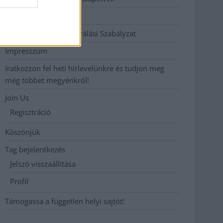
Hirdetési árak
Hozzászólási és Moderálási Szabályzat
Impresszum
Iratkozzon fel heti hírlevelünkre és tudjon meg
még többet megyénkről!
Join Us
Regisztráció
Köszönjük
Tag bejelentkezés
Jelszó visszaállítása
Profil
Támogassa a független helyi sajtót!