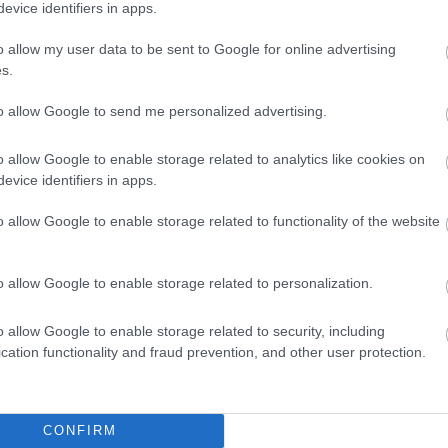
trában, a rendőrök mindenkit visszafordítanak
evice identifiers in apps.
o allow my user data to be sent to Google for online advertising
s.
Ha valaki hétvégi kirándulást tervezett oda,
ne tegye. A teljesen felázott talaj és a vizes,
to allow Google to send me personalized advertising.
tapadó, nagyobb súlyú és vastag hóréteg
miatt a fák az erdőkben és az út mentén is
o allow Google to enable storage related to analytics like cookies on
egyre-másra dőlnek ki, rendkívül
evice identifiers in apps.
veszélyesen. Lehetőleg mindenki kerülje el
az erdős vidéket a Bükkben, de már a
o allow Google to enable storage related to functionality of the website
Mátrában is. Rendkívül veszélyessé vált a
közlekedés a péntek esti órákban
o allow Google to enable storage related to personalization.
Lillafüreden és a Bükk más részein is, a
részletekről a Lillafüred online számolt be a
o allow Google to enable storage related to security, including
Facebookon. „Szinte járhatatlanok az utak a
cation functionality and fraud prevention, and other user protection.
Bükkben, Lillafüreden villanyvezetéket
szakítottak a kidőlő fák. A rendőrség
CONFIRM