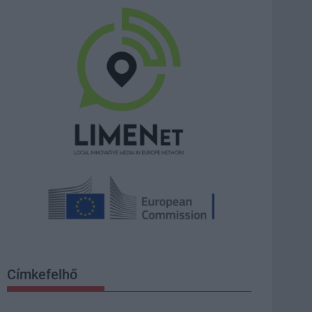
Címkefelhő