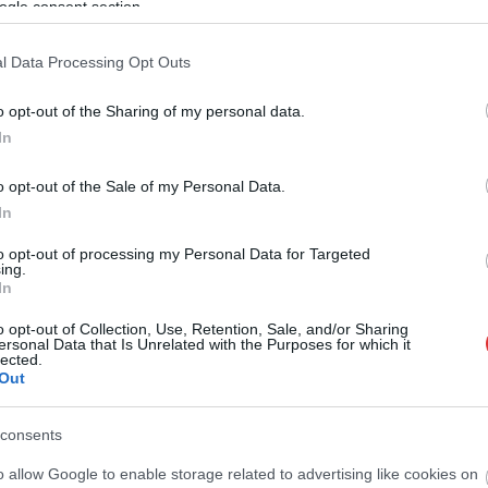
Néhol orkánerejű szél tombol az országban
ogle consent section.
egész nap. Leginkább a Dunántúlon vannak
óriási gondok a vasúti és közúti
l Data Processing Opt Outs
közlekedésben, valamint a legtöbb kárról is
onnan érkezik bejelentés, de igazából sehol
o opt-out of the Sharing of my personal data.
sem életbiztosítás most járni – még gyalog
In
sem. Előre várható volt, hogy a rendkívül
felázott talaj és a rendkívül erős szél komoly
o opt-out of the Sale of my Personal Data.
gondokat fog okozni hazánkban szombaton.
In
Ez így is történt. Íme például a Lillafüred
to opt-out of processing my Personal Data for Targeted
Online jelentése és fényképe a Bükkből:
ing.
„Sorra dőlnek a fák az erős szél miatt
In
Bükkben Ha tehetik, ma inkább kerüljék az
o opt-out of Collection, Use, Retention, Sale, and/or Sharing
erdei utakat.” De országosan…
ersonal Data that Is Unrelated with the Purposes for which it
lected.
Out
consents
o allow Google to enable storage related to advertising like cookies on