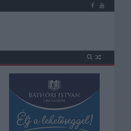
megint visszatér a forróság, újra rekkenő hőség jön, akár 38 foko