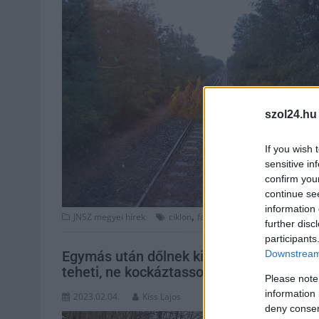
szol24.hu
If you wish 
sensitive in
confirm you
continue se
information 
,
,
,
,
JNSZ megyei hírek
ciklon
fakidőlés
időjárás
káosz
kao
further disc
participants
Downstream 
Egymás után dőlnek ki a fák országszert
teheti, ne kockáztasson – videó
Please note
information 
2023.02.04.
Kiss Lajos
deny consent