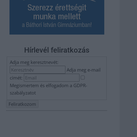
Hírlevél feliratkozás
Adja meg keresztnevét:
Adja meg e-mail
címét:
Megismertem és elfogadom a
GDPR-
szabályzat
ot
Nem szeretne lemaradni semmiről? Csak egy kattintás, és
hírlevelünk a legfrissebb információkkal és exkluzív
tartalmakkal hétről hétre postaládájába érkezik!