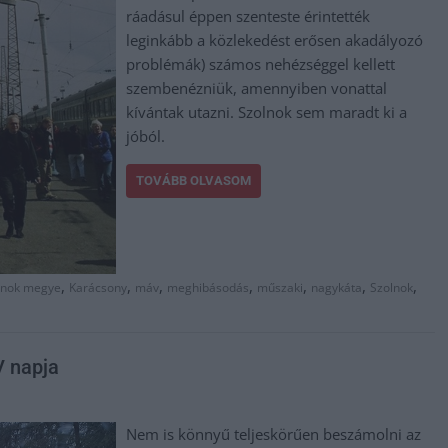
ráadásul éppen szenteste érintették
leginkább a közlekedést erősen akadályozó
problémák) számos nehézséggel kellett
szembenézniük, amennyiben vonattal
kívántak utazni. Szolnok sem maradt ki a
jóból.
TOVÁBB OLVASOM
,
,
,
,
,
,
,
lnok megye
Karácsony
máv
meghibásodás
műszaki
nagykáta
Szolnok
V napja
Nem is könnyű teljeskörűen beszámolni az