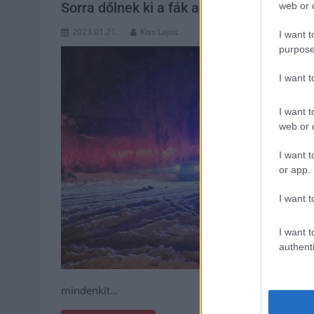
Sorra dőlnek ki a fák a Bükkben és a Má
web or d
2023.01.21.
Kiss Lajos
I want t
purpose
I want 
I want t
web or d
I want t
or app.
I want t
I want t
authenti
mindenkit…