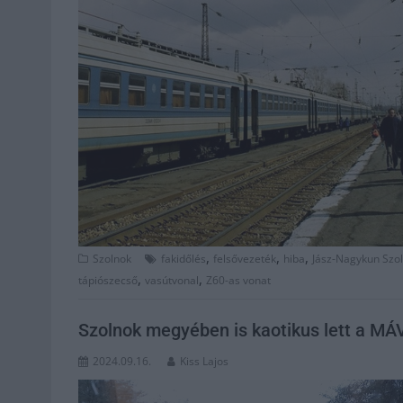
,
,
,
Szolnok
fakidőlés
felsővezeték
hiba
Jász-Nagykun Szo
,
,
tápiószecső
vasútvonal
Z60-as vonat
Szolnok megyében is kaotikus lett a MÁ
2024.09.16.
Kiss Lajos