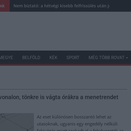
Nem biztató: a hétvégi kisebb felfrissülés után jövő héten 
ink
MEGYE
BELFÖLD
KÉK
SPORT
MÉG TÖBB ROVAT
onalon, tönkre is vágta órákra a menetrendet
Az eset különösen bosszantó lehet az
utasoknak, ugyanis egy engedély nélküli
fakivágás miatt szakadt el a felsővezeték az