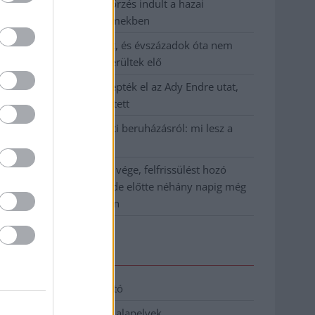
Átfogó országos ellenőrzés indult a hazai
akkumulátoripari üzemekben
A Tisza visszahúzódott, és évszázadok óta nem
látott maradványok kerültek elő
Mentők és rendőrök lepték el az Ady Endre utat,
egy kerékpáros is érintett
Parázs vita a Fiumei úti beruházásról: mi lesz a
fákkal?
Végre látszik az alagút vége, felfrissülést hozó
hidegfront közeledik, de előtte néhány napig még
pokoli rekordhőség jön
Elérhetőség
Adatkezelési tájékoztató
Etikai és függetlenségi alapelvek