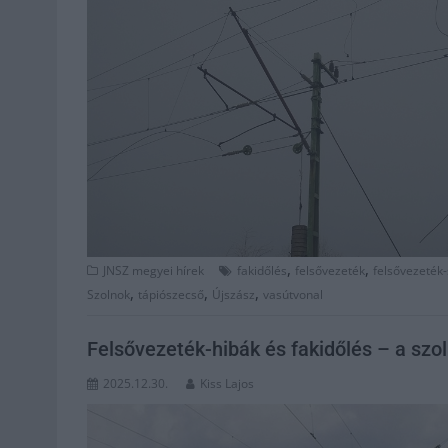
,
,
JNSZ megyei hírek
fakidőlés
felsővezeték
felsővezeték
,
,
,
Szolnok
tápiószecső
Újszász
vasútvonal
Felsővezeték-hibák és fakidőlés – a szo
2025.12.30.
Kiss Lajos