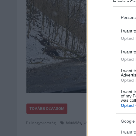
in below Go
Persona
I want t
Opted 
I want t
Opted 
I want 
Advertis
Opted 
I want t
of my P
was col
Opted 
TOVÁBB OLVASOM
Google 
,
,
,
Magyarország
fakidőlés
károk
szélvihar
veszély
I want t