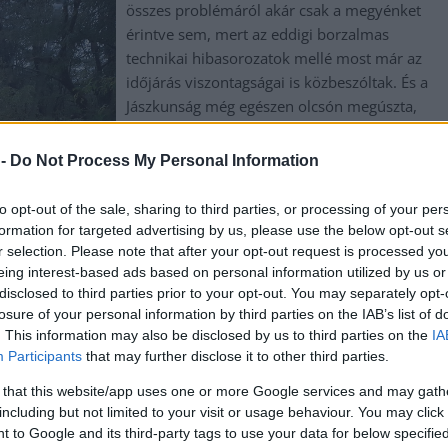
összes problémáról akár csak a megyénket
érintve sem, mert az eddigi borzalmas
technikai hibasorozatok mellé most már az
időjárás viszontagságai is közbeszóltak. És a
Jászkunság még egészen olcsón megúszta,
ahhoz képest, amit a Dunántúl, vagy
Ausztria kap.
 -
Do Not Process My Personal Information
TOVÁBB OLVASOM
to opt-out of the sale, sharing to third parties, or processing of your per
formation for targeted advertising by us, please use the below opt-out s
r selection. Please note that after your opt-out request is processed y
eing interest-based ads based on personal information utilized by us or
disclosed to third parties prior to your opt-out. You may separately opt-
,
,
,
,
,
tikus
közlekedés
máv
szélvihar
vasúti
vonat
losure of your personal information by third parties on the IAB’s list of
. This information may also be disclosed by us to third parties on the
IA
Participants
that may further disclose it to other third parties.
e, hatalmasak a károk, mindenhol veszélyes, aki
 that this website/app uses one or more Google services and may gath
including but not limited to your visit or usage behaviour. You may click 
 to Google and its third-party tags to use your data for below specifi