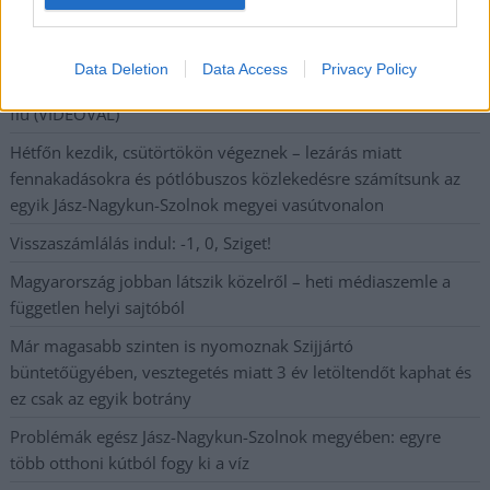
A Tisza Párt Dr. Baka Andrást jelöli köztársasági elnöknek
Data Deletion
Data Access
Privacy Policy
Óriási, több mint két méteres harcsát fogott a Tiszán a 13 éves
fiú (VIDEÓVAL)
Hétfőn kezdik, csütörtökön végeznek – lezárás miatt
fennakadásokra és pótlóbuszos közlekedésre számítsunk az
egyik Jász-Nagykun-Szolnok megyei vasútvonalon
Visszaszámlálás indul: -1, 0, Sziget!
Magyarország jobban látszik közelről – heti médiaszemle a
független helyi sajtóból
Már magasabb szinten is nyomoznak Szijjártó
büntetőügyében, vesztegetés miatt 3 év letöltendőt kaphat és
ez csak az egyik botrány
Problémák egész Jász-Nagykun-Szolnok megyében: egyre
több otthoni kútból fogy ki a víz