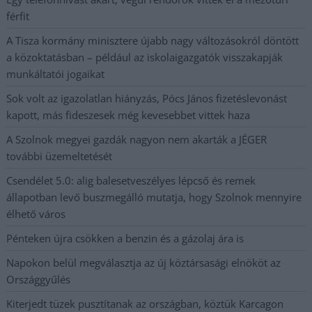
férfit
A Tisza kormány minisztere újabb nagy változásokról döntött
a közoktatásban – például az iskolaigazgatók visszakapják
munkáltatói jogaikat
Sok volt az igazolatlan hiányzás, Pócs János fizetéslevonást
kapott, más fideszesek még kevesebbet vittek haza
A Szolnok megyei gazdák nagyon nem akarták a JÉGER
további üzemeltetését
Csendélet 5.0: alig balesetveszélyes lépcső és remek
állapotban levő buszmegálló mutatja, hogy Szolnok mennyire
élhető város
Pénteken újra csökken a benzin és a gázolaj ára is
Napokon belül megválasztja az új köztársasági elnököt az
Országgyűlés
Kiterjedt tüzek pusztítanak az országban, köztük Karcagon