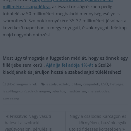
milliméter csapadékra,
az északi országrészben pedig
többfelé az 50 millimétert meghaladó mennyiség esélye is
számottevő. Szolnok környékére 35-37 millimétert jósolnak a
következő napokban, a megye nyugati, észak-nyugati fele kap
majd nagyobb öntözést.
Most úgy támogatja a független médiát, hogy ez önnek egy
fillérjébe sem kerül.
Ajánlja fel adója 1%-át
a Szol24
kiadójának és járuljon hozzá a szabad sajtó túléléséhez!
,
,
,
,
,
,
JNSZ megyei hírek
aszály
áztató
ciklon
csapadék
ESŐ
hétvége
,
,
,
,
Jász-Nagykun Szolnok megye
jelentős
mediterrán
mérséklődés
szárazság
Bejegyzés
Frissítve: Nagy vasúti
Nagy a csalódás Karcagon és
navigáció
baleset a szolnoki
környékén, hazánk egyik
vasútvonalon, sérülés is
utolsó fideszes körzetében