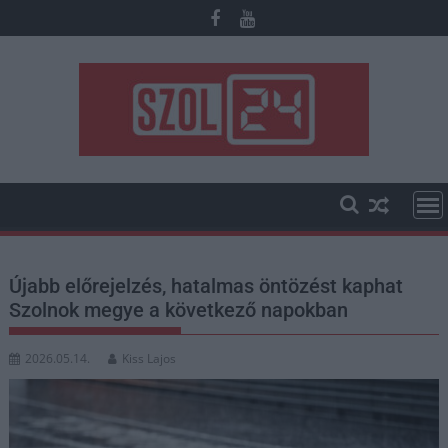
Skip
to
content
Újabb előrejelzés, hatalmas öntözést kaphat
Szolnok megye a következő napokban
2026.05.14.
Kiss Lajos