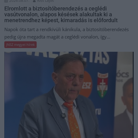
2026.08.07.
Kiss Lajos
Elromlott a biztosítóberendezés a ceglédi
vasútvonalon, alapos késések alakultak ki a
menetrendhez képest, kimaradás is előfordult
Napok óta tart a rendkívüli kánikula, a biztosítóberendezés
pedig újra megadta magát a ceglédi vonalon, így...
JNSZ megyei hírek