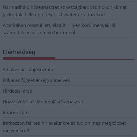
Harmadfokú hőségriasztás az országban: Szolnokon klímát
javítottak, helikoptereket is bevetettek a tüzeknél
A zárkában rosszul lett, elájult – ilyen körülményekről
számoltak be a szolnoki börtönből
Elérhetőség
Adatkezelési tájékoztató
Etikai és függetlenségi alapelvek
Hirdetési árak
Hozzászólási és Moderálási Szabályzat
Impresszum
Iratkozzon fel heti hírlevelünkre és tudjon meg még többet
megyénkről!