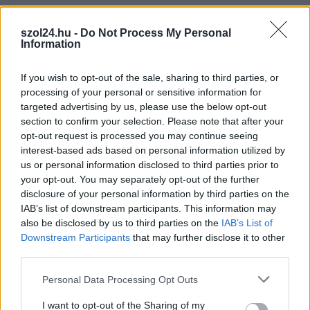
2026.08.06.
Kiss Lajos
Sok volt az igazolatlan hiányzás, Pócs János
szol24.hu -
Do Not Process My Personal
fizetéslevonást kapott, más fideszesek még
Information
kevesebbet vittek haza
A jászsági fideszes képviselő túl sokszor hiányzott
If you wish to opt-out of the sale, sharing to third parties, or
igazolatlanul a szavazásokról, de még mindig olcsón
processing of your personal or sensitive information for
megúszta ahhoz...
targeted advertising by us, please use the below opt-out
section to confirm your selection. Please note that after your
JNSZ megyei hírek
opt-out request is processed you may continue seeing
interest-based ads based on personal information utilized by
us or personal information disclosed to third parties prior to
your opt-out. You may separately opt-out of the further
disclosure of your personal information by third parties on the
IAB’s list of downstream participants. This information may
also be disclosed by us to third parties on the
IAB’s List of
Downstream Participants
that may further disclose it to other
third parties.
Please note that this website/app uses one or more Google
Personal Data Processing Opt Outs
services and may gather and store information including but
not limited to your visit or usage behaviour. You may click to
I want to opt-out of the Sharing of my