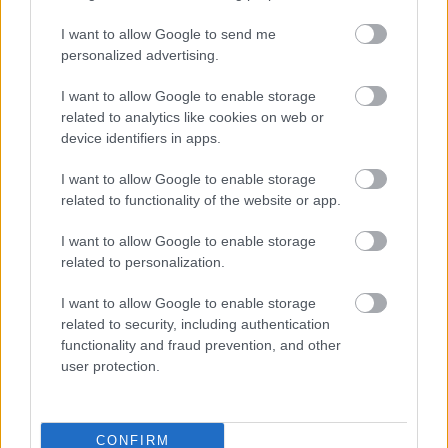
I want to allow Google to send me
personalized advertising.
I want to allow Google to enable storage
related to analytics like cookies on web or
device identifiers in apps.
Hírlevél feliratkozás
I want to allow Google to enable storage
Adja meg keresztnevét:
Adja
related to functionality of the website or app.
meg e-mail címét:
Megismertem és elfogadom a
GDPR-szabályzat
ot
I want to allow Google to enable storage
related to personalization.
I want to allow Google to enable storage
Nem szeretne lemaradni semmiről? Csak egy kattintás, és hírlevelünk a
related to security, including authentication
legfrissebb információkkal és exkluzív tartalmakkal hétről hétre
functionality and fraud prevention, and other
user protection.
postaládájába érkezik!
A SZOL24 legfrissebb 24 cikke
CONFIRM