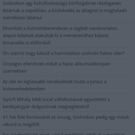
Szolnokon egy kulcsfontosságú körforgalmat részlegesen
lezárnak a napokban, a közlekedés az átlagost is meghaladó
mértékben lebénul
Elromlott a biztosítóberendezés a ceglédi vasútvonalon,
alapos késések alakultak ki a menetrendhez képest,
kimaradás is előfordult
Ön szerint hogy készül a hamisítatlan szolnoki habos isler?
Országos ellenőrzés indult a hazai akkumulátoripari
üzemekben
Az idei év leglassabb növekedését hozta a június a
kiskereskedelemben
Györfi Mihály több tucat vállalkozással egyeztetett a
kerékpárgyár dolgozóinak megsegítéséről
41 fok fölé forrósodott az ország, Szolnokon pedig egy másik
rekord is megdőlt
Egy telefonhívást akart, végül rendőrök vitték el a mezőtúri