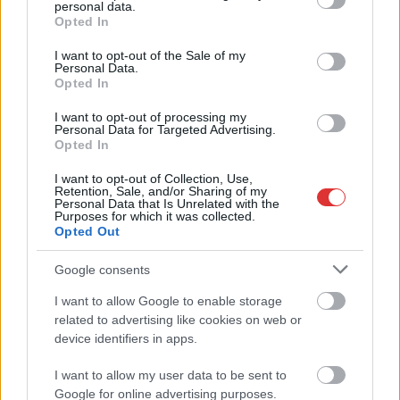
personal data.
grant or deny consent to Google and its third-party tags to
Opted In
use your data for below specified purposes in below Google
2026.08.06.
Fazekas Adrián
consent section.
I want to opt-out of the Sale of my
A Szolnok megyei gazdák nagyon nem akarták a
Personal Data.
JÉGER további üzemeltetését
Opted In
Ahogy korábban már írtunk róla, megyei szinten
I want to opt-out of processing my
Personal Data for Targeted Advertising.
alkalmazkodik a gazdálkodók döntéséhez az
Opted In
Agrárminisztérium és a Nemzeti...
JNSZ megyei hírek
I want to opt-out of Collection, Use,
Retention, Sale, and/or Sharing of my
Personal Data that Is Unrelated with the
Purposes for which it was collected.
Opted Out
Google consents
I want to allow Google to enable storage
related to advertising like cookies on web or
device identifiers in apps.
I want to allow my user data to be sent to
Google for online advertising purposes.