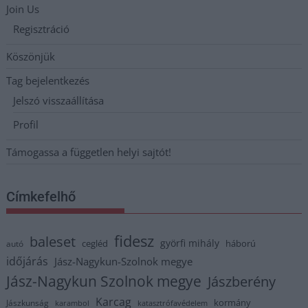
Join Us
Regisztráció
Köszönjük
Tag bejelentkezés
Jelszó visszaállítása
Profil
Támogassa a független helyi sajtót!
Címkefelhő
fidesz
baleset
györfi mihály
cegléd
háború
autó
időjárás
Jász-Nagykun-Szolnok megye
Jász-Nagykun Szolnok megye
Jászberény
Karcag
kormány
Jászkunság
karambol
katasztrófavédelem