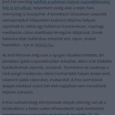
Jövő hét szerdáig
sokfelé a sokéves májusi csapadékösszeg
fele is lehullhat,
helyenként pedig akár a teljes havi
mennyiség is összejöhet. A következő időszakban csapadék
szempontjából kifejezetten kedvező időjárási helyzet
rajzolódik ki: előbb egy hullámzó frontrendszer, majd egy
mediterrán ciklon alakíthatja térségünk időjárását. Ennek
hatására több hullámban érkezhet eső, zápor, zivatar
hazánkba – írja az
Időké
p.hu.
Az első felvonás még csak a nyugati részeket érintette, ám
pénteken újabb csapadékhullám érkezhet, ekkor már többfelé
kialakulhatnak záporok, zivatarok. Szombaton és vasárnap a
ránk pörgő mediterrán ciklon hozhat több helyen áztató esőt,
valamint újabb záporokat, zivatarokat. A friss számítások
alapján ráadásul a jövő hét első napjaiban sem maradnánk
teljesen szárazon.
A friss valószínűségi előrejelzések alapján jelenleg van ok a
bizakodásra: a keleti szélen elhelyezkedő tájak kivételével
meglehetősen
nagy esély mutatkozik legalább 20–30