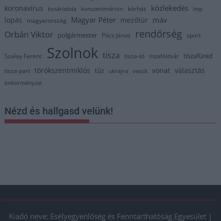
közlekedés
koronavírus
kórház
kosárlabda
kunszentmárton
lmp
Magyar Péter
máv
lopás
mezőtúr
magyarország
rendőrség
Orbán Viktor
polgármester
Pócs János
sport
Szolnok
tisza
tiszafüred
Szalay Ferenc
tisza-tó
tiszaföldvár
törökszentmiklós
vonat
választás
tűz
tisza part
vasút
ukrajna
önkormányzat
Nézd és hallgasd velünk!
Kiadó neve: Esélyegyenlőség és Fenntarthatóság Egyesület |