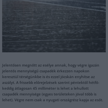
Jelentősen megnőtt az esélye annak, hogy végre igazán
jelentős mennyiségű csapadék érkezzen napokon
keresztül térségünkbe is és ezzel jócskán enyhítse az
aszályt. A frissebb előrejelzések szerint péntektől hétfő-
keddig átlagosan 45 milliméter is lehet a lehullott
csapadék mennyisége (egyes területeken jóval több is
lehet). Végre nem csak a nyugati országrész kapja az esőt.