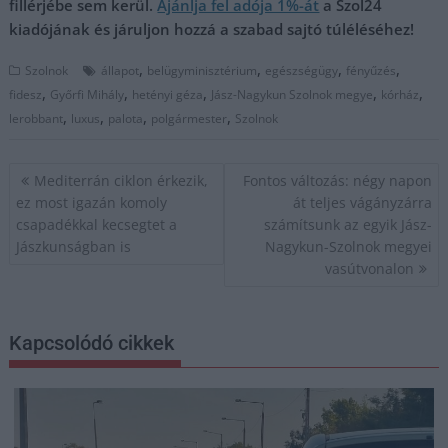
fillérjébe sem kerül.
Ajánlja fel adója 1%-át
a Szol24
kiadójának és járuljon hozzá a szabad sajtó túléléséhez!
,
,
,
,
Szolnok
állapot
belügyminisztérium
egészségügy
fényűzés
,
,
,
,
,
fidesz
Győrfi Mihály
hetényi géza
Jász-Nagykun Szolnok megye
kórház
,
,
,
,
lerobbant
luxus
palota
polgármester
Szolnok
Bejegyzés
Mediterrán ciklon érkezik,
Fontos változás: négy napon
navigáció
ez most igazán komoly
át teljes vágányzárra
csapadékkal kecsegtet a
számítsunk az egyik Jász-
Jászkunságban is
Nagykun-Szolnok megyei
vasútvonalon
Kapcsolódó cikkek