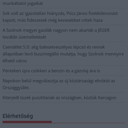
munkáltatói jogaikat
Sok volt az igazolatlan hiányzás, Pócs János fizetéslevonást
kapott, más fideszesek még kevesebbet vittek haza
A Szolnok megyei gazdák nagyon nem akarták a JÉGER
további üzemeltetését
Csendélet 5.0: alig balesetveszélyes lépcső és remek
állapotban levő buszmegálló mutatja, hogy Szolnok mennyire
élhető város
Pénteken újra csökken a benzin és a gázolaj ára is
Napokon belül megválasztja az új köztársasági elnököt az
Országgyűlés
Kiterjedt tüzek pusztítanak az országban, köztük Karcagon
Elérhetőség