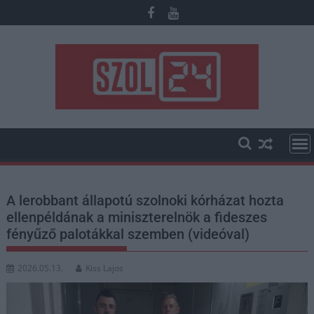
Skip
to
content
A lerobbant állapotú szolnoki kórházat hozta
ellenpéldának a miniszterelnök a fideszes
fényűző palotákkal szemben (videóval)
2026.05.13.
Kiss Lajos