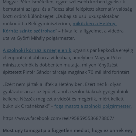
Magyar Péter ismételten, egyre szélesebb körben igyekszik
bemutatni az igazi és a Fidesz által felépített alternatív valóság
közti ordító különbséget. „Dubaji stílusú luxuspalotában
működött a Belügyminisztérium,
miközben a Hetényi
Kórház szinte szétrohad
” – hívta fel a figyelmet a videóra
utalva Györfi Mihály polgármester.
A szolnoki kórház is megjelenik
ugyanis pár képkocka erejéig
ellenpontként abban a videóban, amelyben Magyar Péter
miniszterelnök is döbbenten mutatja, milyen fényűzést
építtetett Pintér Sándor tárcája magának 70 milliárd forintért.
„Ezért nem jártak a liftek a Hetényiben. Ezért néz ki olyan
gyalázatosan az az épület, ahol a szolnokiaknak gyógyulniuk
kellene. Nézzék meg ezt a videót és megértik, miért kellett
bukniuk Orbánéknak!” –
fogalmazott a szolnoki polgármester.
https://www.facebook.com/reel/958595536878807/
Most úgy támogatja a független médiát, hogy ez önnek egy