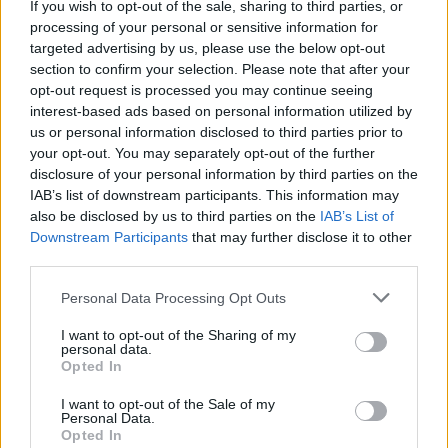
If you wish to opt-out of the sale, sharing to third parties, or
processing of your personal or sensitive information for
targeted advertising by us, please use the below opt-out
section to confirm your selection. Please note that after your
opt-out request is processed you may continue seeing
interest-based ads based on personal information utilized by
us or personal information disclosed to third parties prior to
your opt-out. You may separately opt-out of the further
disclosure of your personal information by third parties on the
IAB’s list of downstream participants. This information may
also be disclosed by us to third parties on the
IAB’s List of
Downstream Participants
that may further disclose it to other
third parties.
2026.08.07.
Horváth Zsolt
Please note that this website/app uses one or more Google
Personal Data Processing Opt Outs
Györfi Mihály több tucat vállalkozással egyeztetett
services and may gather and store information including but
a kerékpárgyár dolgozóinak megsegítéséről
not limited to your visit or usage behaviour. You may click to
I want to opt-out of the Sharing of my
personal data.
grant or deny consent to Google and its third-party tags to
Rövid idő alatt számos vállalkozás jelezte, hogy segítene
Opted In
use your data for below specified purposes in below Google
azoknak a munkavállalóknak, akik a tószegi kerékpárgyár
consent section.
I want to opt-out of the Sale of my
bezárása...
Personal Data.
Szolnok
Opted In