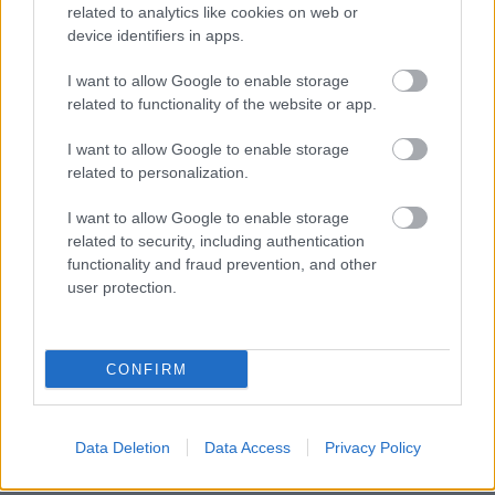
meg e-mail címét:
related to analytics like cookies on web or
Megismertem és elfogadom a
GDPR-szabályzat
ot
device identifiers in apps.
I want to allow Google to enable storage
related to functionality of the website or app.
Nem szeretne lemaradni semmiről? Csak egy kattintás, és hírlevelünk a
legfrissebb információkkal és exkluzív tartalmakkal hétről hétre
I want to allow Google to enable storage
postaládájába érkezik!
related to personalization.
I want to allow Google to enable storage
related to security, including authentication
A SZOL24 legfrissebb 24 cikke
functionality and fraud prevention, and other
user protection.
Baka András egy hónapja még a Tiszától független államfőről
beszélt – most elfogadta Magyar Péterék felkérését
CONFIRM
Drágább lett Magyarország, de vajon jobb is? – kemény kritika
a hazai turizmusról
A Tisza Párt Dr. Baka Andrást jelöli köztársasági elnöknek
Data Deletion
Data Access
Privacy Policy
Óriási, több mint két méteres harcsát fogott a Tiszán a 13 éves