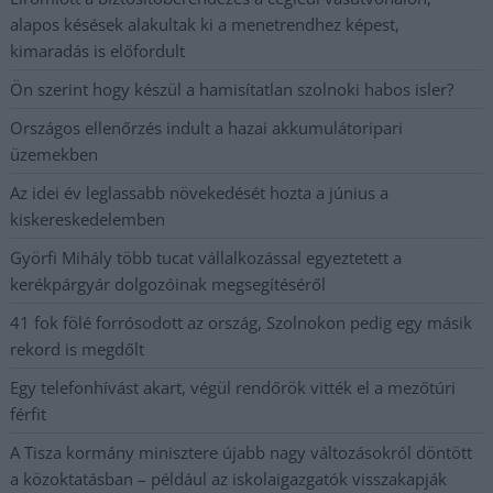
alapos késések alakultak ki a menetrendhez képest,
kimaradás is előfordult
Ön szerint hogy készül a hamisítatlan szolnoki habos isler?
Országos ellenőrzés indult a hazai akkumulátoripari
üzemekben
Az idei év leglassabb növekedését hozta a június a
kiskereskedelemben
Györfi Mihály több tucat vállalkozással egyeztetett a
kerékpárgyár dolgozóinak megsegítéséről
41 fok fölé forrósodott az ország, Szolnokon pedig egy másik
rekord is megdőlt
Egy telefonhívást akart, végül rendőrök vitték el a mezőtúri
férfit
A Tisza kormány minisztere újabb nagy változásokról döntött
a közoktatásban – például az iskolaigazgatók visszakapják