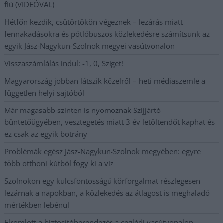
fiú (VIDEÓVAL)
Hétfőn kezdik, csütörtökön végeznek – lezárás miatt
fennakadásokra és pótlóbuszos közlekedésre számítsunk az
egyik Jász-Nagykun-Szolnok megyei vasútvonalon
Visszaszámlálás indul: -1, 0, Sziget!
Magyarország jobban látszik közelről – heti médiaszemle a
független helyi sajtóból
Már magasabb szinten is nyomoznak Szijjártó
büntetőügyében, vesztegetés miatt 3 év letöltendőt kaphat és
ez csak az egyik botrány
Problémák egész Jász-Nagykun-Szolnok megyében: egyre
több otthoni kútból fogy ki a víz
Szolnokon egy kulcsfontosságú körforgalmat részlegesen
lezárnak a napokban, a közlekedés az átlagost is meghaladó
mértékben lebénul
Elromlott a biztosítóberendezés a ceglédi vasútvonalon,