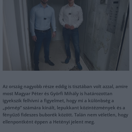
Az ország nagyobb része eddig is tisztában volt azzal, amire
most Magyar Péter és Györfi Mihály is határozottan
igyekszik felhívni a figyelmet, hogy mi a különbség a
„pórnép” számára kínált, lepukkant közintézmények és a
fényűző fideszes buborék között. Talán nem véletlen, hogy
ellenpontként éppen a Hetényi jelent meg.