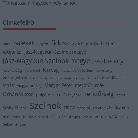
Támogassa a független helyi sajtót!
Címkefelhő
fidesz
baleset
györfi mihály
cegléd
háború
autó
időjárás
Jász-Nagykun-Szolnok megye
Jász-Nagykun Szolnok megye
Jászberény
Karcag
kormány
Jászkunság
karambol
katasztrófavédelem
közlekedés
koronavírus
kórház
kosárlabda
kunszentmárton
lmp
Magyar Péter
máv
lopás
mezőtúr
magyarország
rendőrség
Orbán Viktor
polgármester
Pócs János
sport
Szolnok
tisza
tiszafüred
Szalay Ferenc
tisza-tó
tiszaföldvár
törökszentmiklós
vonat
választás
tűz
tisza part
vasút
ukrajna
önkormányzat