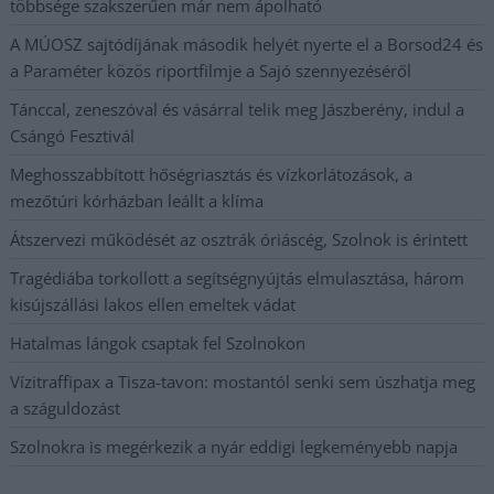
többsége szakszerűen már nem ápolható
A MÚOSZ sajtódíjának második helyét nyerte el a Borsod24 és
a Paraméter közös riportfilmje a Sajó szennyezéséről
Tánccal, zeneszóval és vásárral telik meg Jászberény, indul a
Csángó Fesztivál
Meghosszabbított hőségriasztás és vízkorlátozások, a
mezőtúri kórházban leállt a klíma
Átszervezi működését az osztrák óriáscég, Szolnok is érintett
Tragédiába torkollott a segítségnyújtás elmulasztása, három
kisújszállási lakos ellen emeltek vádat
Hatalmas lángok csaptak fel Szolnokon
Vízitraffipax a Tisza-tavon: mostantól senki sem úszhatja meg
a száguldozást
Szolnokra is megérkezik a nyár eddigi legkeményebb napja