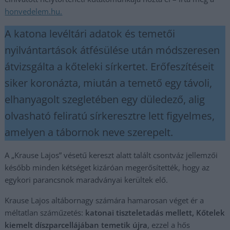
honvedelem.hu.
A katona levéltári adatok és temetői
nyilvántartások átfésülése után módszeresen
átvizsgálta a kőteleki sírkertet. Erőfeszítéseit
siker koronázta, miután a temető egy távoli,
elhanyagolt szegletében egy düledező, alig
olvasható feliratú sírkeresztre lett figyelmes,
amelyen a tábornok neve szerepelt.
A „Krause Lajos” vésetű kereszt alatt talált csontváz jellemzői
később minden kétséget kizáróan megerősítették, hogy az
egykori parancsnok maradványai kerültek elő.
Krause Lajos altábornagy számára hamarosan véget ér a
méltatlan száműzetés:
katonai tiszteletadás mellett, Kőtelek
kiemelt díszparcellájában temetik újra
, ezzel a hős