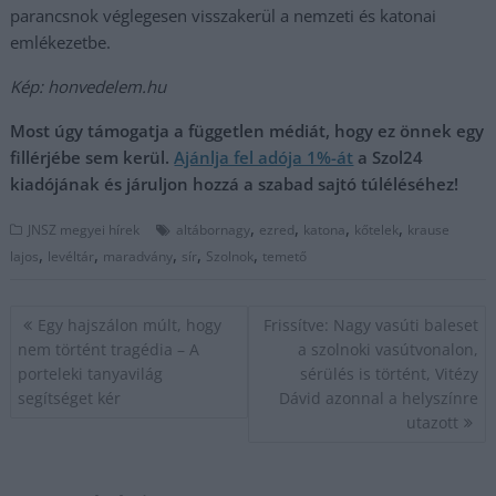
parancsnok véglegesen visszakerül a nemzeti és katonai
emlékezetbe.
Kép: honvedelem.hu
Most úgy támogatja a független médiát, hogy ez önnek egy
fillérjébe sem kerül.
Ajánlja fel adója 1%-át
a Szol24
kiadójának és járuljon hozzá a szabad sajtó túléléséhez!
,
,
,
,
JNSZ megyei hírek
altábornagy
ezred
katona
kőtelek
krause
,
,
,
,
,
lajos
levéltár
maradvány
sír
Szolnok
temető
Bejegyzés
Egy hajszálon múlt, hogy
Frissítve: Nagy vasúti baleset
navigáció
nem történt tragédia – A
a szolnoki vasútvonalon,
porteleki tanyavilág
sérülés is történt, Vitézy
segítséget kér
Dávid azonnal a helyszínre
utazott