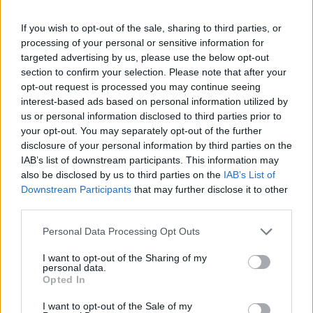
Leállt a termelés a tószegi üzemben, miközben a holland
anyavállalat fizetési haladékot kért. Az európai
If you wish to opt-out of the sale, sharing to third parties, or
kerékpáripar...
processing of your personal or sensitive information for
JNSZ megyei hírek
targeted advertising by us, please use the below opt-out
section to confirm your selection. Please note that after your
opt-out request is processed you may continue seeing
interest-based ads based on personal information utilized by
us or personal information disclosed to third parties prior to
your opt-out. You may separately opt-out of the further
disclosure of your personal information by third parties on the
IAB’s list of downstream participants. This information may
also be disclosed by us to third parties on the
IAB’s List of
Downstream Participants
that may further disclose it to other
third parties.
Please note that this website/app uses one or more Google
Personal Data Processing Opt Outs
services and may gather and store information including but
not limited to your visit or usage behaviour. You may click to
I want to opt-out of the Sharing of my
personal data.
grant or deny consent to Google and its third-party tags to
2026.08.05.
szol24.hu
Opted In
use your data for below specified purposes in below Google
Tánccal, zeneszóval és vásárral telik meg
consent section.
I want to opt-out of the Sale of my
Jászberény, indul a Csángó Fesztivál