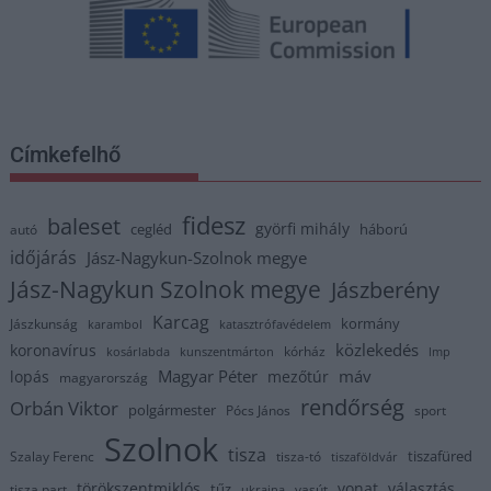
Címkefelhő
fidesz
baleset
györfi mihály
cegléd
háború
autó
időjárás
Jász-Nagykun-Szolnok megye
Jász-Nagykun Szolnok megye
Jászberény
Karcag
kormány
Jászkunság
karambol
katasztrófavédelem
közlekedés
koronavírus
kórház
kosárlabda
kunszentmárton
lmp
Magyar Péter
máv
lopás
mezőtúr
magyarország
rendőrség
Orbán Viktor
polgármester
Pócs János
sport
Szolnok
tisza
tiszafüred
Szalay Ferenc
tisza-tó
tiszaföldvár
törökszentmiklós
vonat
választás
tűz
tisza part
vasút
ukrajna