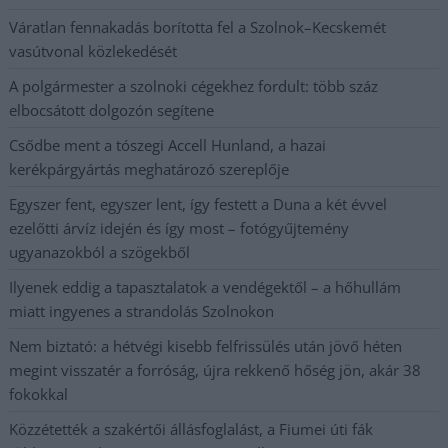
Váratlan fennakadás borította fel a Szolnok–Kecskemét
vasútvonal közlekedését
A polgármester a szolnoki cégekhez fordult: több száz
elbocsátott dolgozón segítene
Csődbe ment a tószegi Accell Hunland, a hazai
kerékpárgyártás meghatározó szereplője
Egyszer fent, egyszer lent, így festett a Duna a két évvel
ezelőtti árvíz idején és így most – fotógyűjtemény
ugyanazokból a szögekből
Ilyenek eddig a tapasztalatok a vendégektől – a hőhullám
miatt ingyenes a strandolás Szolnokon
Nem biztató: a hétvégi kisebb felfrissülés után jövő héten
megint visszatér a forróság, újra rekkenő hőség jön, akár 38
fokokkal
Közzétették a szakértői állásfoglalást, a Fiumei úti fák