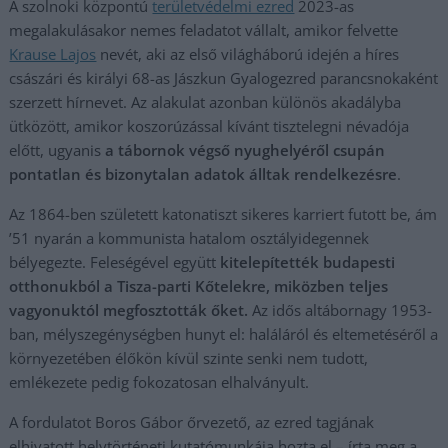
A szolnoki központú
területvédelmi ezred
2023-as
megalakulásakor nemes feladatot vállalt, amikor felvette
Krause Lajos
nevét, aki az első világháború idején a híres
császári és királyi 68-as Jászkun Gyalogezred parancsnokaként
szerzett hírnevet. Az alakulat azonban különös akadályba
ütközött, amikor koszorúzással kívánt tisztelegni névadója
előtt, ugyanis
a tábornok végső nyughelyéről csupán
pontatlan és bizonytalan adatok álltak rendelkezésre
.
Az 1864-ben született katonatiszt sikeres karriert futott be, ám
’51 nyarán a kommunista hatalom osztályidegennek
bélyegezte. Feleségével együtt
kitelepítették budapesti
otthonukból a Tisza-parti Kőtelekre, miközben teljes
vagyonuktól megfosztották őket.
Az idős altábornagy 1953-
ban, mélyszegénységben hunyt el: haláláról és eltemetéséről a
környezetében élőkön kívül szinte senki nem tudott,
emlékezete pedig fokozatosan elhalványult.
A fordulatot Boros Gábor őrvezető, az ezred tagjának
elhivatott helytörténeti kutatómunkája hozta el – írta meg a