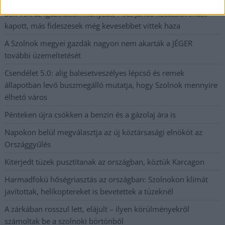
Sok volt az igazolatlan hiányzás, Pócs János fizetéslevonást
kapott, más fideszesek még kevesebbet vittek haza
A Szolnok megyei gazdák nagyon nem akarták a JÉGER
további üzemeltetését
Csendélet 5.0: alig balesetveszélyes lépcső és remek
állapotban levő buszmegálló mutatja, hogy Szolnok mennyire
élhető város
Pénteken újra csökken a benzin és a gázolaj ára is
Napokon belül megválasztja az új köztársasági elnököt az
Országgyűlés
Kiterjedt tüzek pusztítanak az országban, köztük Karcagon
Harmadfokú hőségriasztás az országban: Szolnokon klímát
javítottak, helikoptereket is bevetettek a tüzeknél
A zárkában rosszul lett, elájult – ilyen körülményekről
számoltak be a szolnoki börtönből