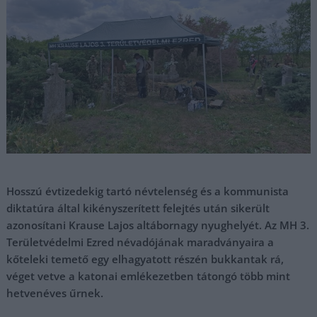
Hosszú évtizedekig tartó névtelenség és a kommunista
diktatúra által kikényszerített felejtés után sikerült
azonosítani Krause Lajos altábornagy nyughelyét. Az MH 3.
Területvédelmi Ezred névadójának maradványaira a
kőteleki temető egy elhagyatott részén bukkantak rá,
véget vetve a katonai emlékezetben tátongó több mint
hetvenéves űrnek.