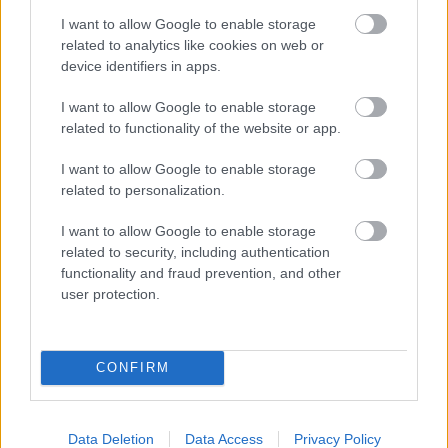
I want to allow Google to enable storage
Hírlevél feliratkozás
related to analytics like cookies on web or
device identifiers in apps.
Adja meg keresztnevét:
Adja
I want to allow Google to enable storage
meg e-mail címét:
related to functionality of the website or app.
Megismertem és elfogadom a
GDPR-szabályzat
ot
I want to allow Google to enable storage
related to personalization.
Nem szeretne lemaradni semmiről? Csak egy kattintás, és hírlevelünk a
I want to allow Google to enable storage
legfrissebb információkkal és exkluzív tartalmakkal hétről hétre
related to security, including authentication
postaládájába érkezik!
functionality and fraud prevention, and other
user protection.
A SZOL24 legfrissebb 24 cikke
CONFIRM
A Tisza kormány minisztere újabb nagy változásokról döntött
a közoktatásban – például az iskolaigazgatók visszakapják
munkáltatói jogaikat
Data Deletion
Data Access
Privacy Policy