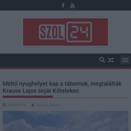
Skip
to
content
Méltó nyughelyet kap a tábornok, megtalálták
Krause Lajos sírját Kőteleken
2026.05.14.
Fazekas Adrián