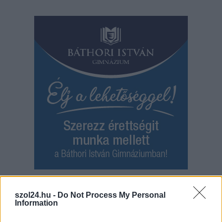
Hírlevél feliratkozás
szol24.hu -
Do Not Process My Personal
Information
Adja meg keresztnevét:
Adja