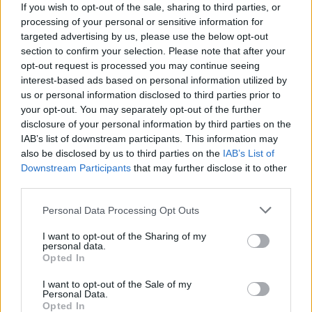
meg e-mail címét:
If you wish to opt-out of the sale, sharing to third parties, or
processing of your personal or sensitive information for
Megismertem és elfogadom a
GDPR-szabályzat
ot
targeted advertising by us, please use the below opt-out
section to confirm your selection. Please note that after your
opt-out request is processed you may continue seeing
interest-based ads based on personal information utilized by
Nem szeretne lemaradni semmiről? Csak egy kattintás, és hírlevelünk a
us or personal information disclosed to third parties prior to
legfrissebb információkkal és exkluzív tartalmakkal hétről hétre
your opt-out. You may separately opt-out of the further
postaládájába érkezik!
disclosure of your personal information by third parties on the
IAB’s list of downstream participants. This information may
also be disclosed by us to third parties on the
IAB’s List of
A SZOL24 legfrissebb 24 cikke
Downstream Participants
that may further disclose it to other
third parties.
A Tisza Párt Dr. Baka Andrást jelöli köztársasági elnöknek
Please note that this website/app uses one or more Google
Personal Data Processing Opt Outs
services and may gather and store information including but
Óriási, több mint két méteres harcsát fogott a Tiszán a 13 éves
not limited to your visit or usage behaviour. You may click to
I want to opt-out of the Sharing of my
fiú (VIDEÓVAL)
personal data.
grant or deny consent to Google and its third-party tags to
Opted In
Hétfőn kezdik, csütörtökön végeznek – lezárás miatt
use your data for below specified purposes in below Google
consent section.
fennakadásokra és pótlóbuszos közlekedésre számítsunk az
I want to opt-out of the Sale of my
Personal Data.
egyik Jász-Nagykun-Szolnok megyei vasútvonalon
Opted In