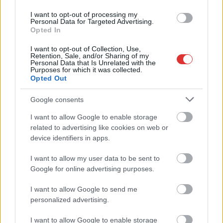
Visszaszámlálás indul: -1, 0, Sziget!
I want to opt-out of processing my
Personal Data for Targeted Advertising.
Magyarország jobban látszik közelről – heti médiaszemle a
Opted In
független helyi sajtóból
I want to opt-out of Collection, Use,
Már magasabb szinten is nyomoznak Szijjártó
Retention, Sale, and/or Sharing of my
Personal Data that Is Unrelated with the
büntetőügyében, vesztegetés miatt 3 év letöltendőt kaphat és
Purposes for which it was collected.
Opted Out
ez csak az egyik botrány
Problémák egész Jász-Nagykun-Szolnok megyében: egyre
Google consents
több otthoni kútból fogy ki a víz
I want to allow Google to enable storage
Szolnokon egy kulcsfontosságú körforgalmat részlegesen
related to advertising like cookies on web or
lezárnak a napokban, a közlekedés az átlagost is meghaladó
device identifiers in apps.
mértékben lebénul
I want to allow my user data to be sent to
Elromlott a biztosítóberendezés a ceglédi vasútvonalon,
Google for online advertising purposes.
alapos késések alakultak ki a menetrendhez képest,
I want to allow Google to send me
kimaradás is előfordult
personalized advertising.
Ön szerint hogy készül a hamisítatlan szolnoki habos isler?
I want to allow Google to enable storage