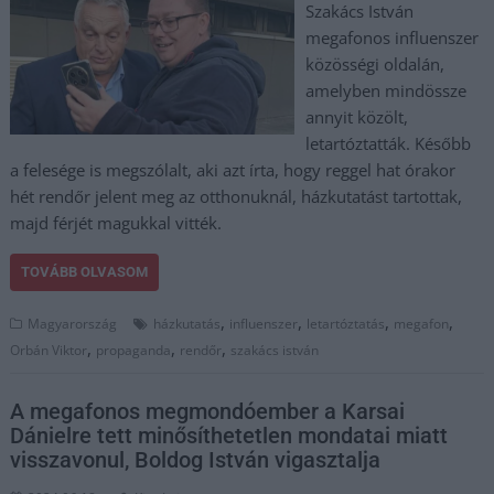
Szakács István
megafonos influenszer
közösségi oldalán,
amelyben mindössze
annyit közölt,
letartóztatták. Később
a felesége is megszólalt, aki azt írta, hogy reggel hat órakor
hét rendőr jelent meg az otthonuknál, házkutatást tartottak,
majd férjét magukkal vitték.
TOVÁBB OLVASOM
,
,
,
,
Magyarország
házkutatás
influenszer
letartóztatás
megafon
,
,
,
Orbán Viktor
propaganda
rendőr
szakács istván
A megafonos megmondóember a Karsai
Dánielre tett minősíthetetlen mondatai miatt
visszavonul, Boldog István vigasztalja