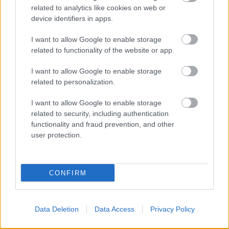
Országos ellenőrzés indult a hazai akkumulátoripari
related to analytics like cookies on web or
üzemekben
device identifiers in apps.
Az idei év leglassabb növekedését hozta a június a
I want to allow Google to enable storage
kiskereskedelemben
related to functionality of the website or app.
Györfi Mihály több tucat vállalkozással egyeztetett a
I want to allow Google to enable storage
kerékpárgyár dolgozóinak megsegítéséről
related to personalization.
41 fok fölé forrósodott az ország, Szolnokon pedig egy másik
I want to allow Google to enable storage
rekord is megdőlt
related to security, including authentication
Egy telefonhívást akart, végül rendőrök vitték el a mezőtúri
functionality and fraud prevention, and other
user protection.
férfit
A Tisza kormány minisztere újabb nagy változásokról döntött
a közoktatásban – például az iskolaigazgatók visszakapják
CONFIRM
munkáltatói jogaikat
Sok volt az igazolatlan hiányzás, Pócs János fizetéslevonást
kapott, más fideszesek még kevesebbet vittek haza
Data Deletion
Data Access
Privacy Policy
A Szolnok megyei gazdák nagyon nem akarták a JÉGER