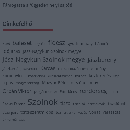
Támogassa a független helyi sajtót!
Címkefelhő
fidesz
baleset
györfi mihály
cegléd
háború
autó
időjárás
Jász-Nagykun-Szolnok megye
Jász-Nagykun Szolnok megye
Jászberény
Karcag
kormány
Jászkunság
karambol
katasztrófavédelem
közlekedés
koronavírus
kórház
kosárlabda
kunszentmárton
lmp
Magyar Péter
máv
lopás
mezőtúr
magyarország
rendőrség
Orbán Viktor
polgármester
Pócs János
sport
Szolnok
tisza
tiszafüred
Szalay Ferenc
tisza-tó
tiszaföldvár
törökszentmiklós
vonat
választás
tűz
tisza part
vasút
ukrajna
önkormányzat