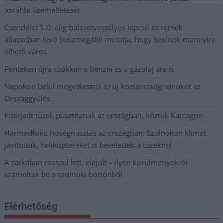
további üzemeltetését
Csendélet 5.0: alig balesetveszélyes lépcső és remek
állapotban levő buszmegálló mutatja, hogy Szolnok mennyire
élhető város
Pénteken újra csökken a benzin és a gázolaj ára is
Napokon belül megválasztja az új köztársasági elnököt az
Országgyűlés
Kiterjedt tüzek pusztítanak az országban, köztük Karcagon
Harmadfokú hőségriasztás az országban: Szolnokon klímát
javítottak, helikoptereket is bevetettek a tüzeknél
A zárkában rosszul lett, elájult – ilyen körülményekről
számoltak be a szolnoki börtönből
Elérhetőség