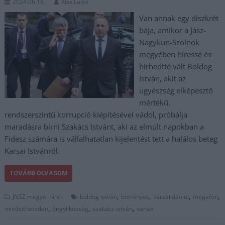
2024.06.18.
Kiss Lajos
Van annak egy diszkrét
bája, amikor a Jász-
Nagykun-Szolnok
megyében híressé és
hírhedtté vált Boldog
István, akit az
ügyészség elképesztő
mértékű,
rendszerszintű korrupció kiépítésével vádol, próbálja
maradásra bírni Szakács Istvánt, aki az elmúlt napokban a
Fidesz számára is vállalhatatlan kijelentést tett a halálos beteg
Karsai Istvánról.
TOVÁBB OLVASOM
,
,
,
,
JNSZ megyei hírek
boldog istván
botrányos
karsai dániel
megafon
,
,
,
minősíthetetlen
öngyilkosság
szakács istván
xanax