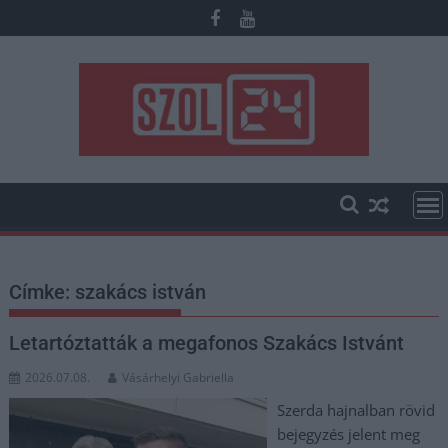
Skip
to
content
Címke:
szakács istván
Letartóztatták a megafonos Szakács Istvánt
2026.07.08.
Vásárhelyi Gabriella
Szerda hajnalban rövid
bejegyzés jelent meg