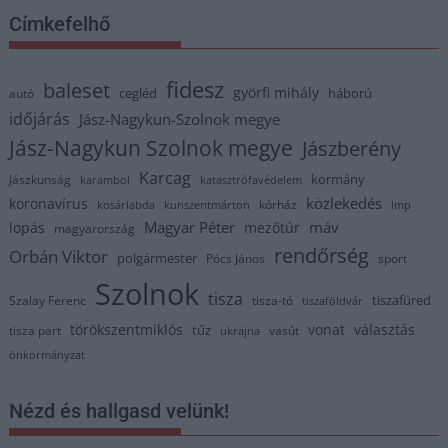
Címkefelhő
fidesz
baleset
györfi mihály
cegléd
háború
autó
időjárás
Jász-Nagykun-Szolnok megye
Jász-Nagykun Szolnok megye
Jászberény
Karcag
kormány
Jászkunság
karambol
katasztrófavédelem
közlekedés
koronavírus
kórház
kosárlabda
kunszentmárton
lmp
Magyar Péter
máv
lopás
mezőtúr
magyarország
rendőrség
Orbán Viktor
polgármester
Pócs János
sport
Szolnok
tisza
tiszafüred
Szalay Ferenc
tisza-tó
tiszaföldvár
törökszentmiklós
vonat
választás
tűz
tisza part
vasút
ukrajna
önkormányzat
Nézd és hallgasd velünk!