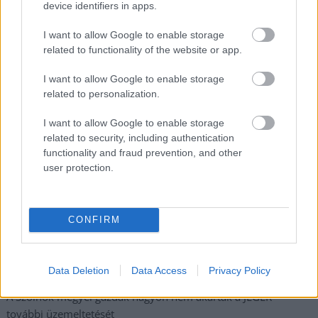
device identifiers in apps.
Megismertem és elfogadom a
GDPR-szabályzat
ot
I want to allow Google to enable storage
related to functionality of the website or app.
Nem szeretne lemaradni semmiről? Csak egy kattintás, és hírlevelünk a
I want to allow Google to enable storage
legfrissebb információkkal és exkluzív tartalmakkal hétről hétre
related to personalization.
postaládájába érkezik!
I want to allow Google to enable storage
related to security, including authentication
functionality and fraud prevention, and other
A SZOL24 legfrissebb 24 cikke
user protection.
A Tisza kormány minisztere újabb nagy változásokról döntött
a közoktatásban – például az iskolaigazgatók visszakapják
CONFIRM
munkáltatói jogaikat
Sok volt az igazolatlan hiányzás, Pócs János fizetéslevonást
Data Deletion
Data Access
Privacy Policy
kapott, más fideszesek még kevesebbet vittek haza
A Szolnok megyei gazdák nagyon nem akarták a JÉGER
további üzemeltetését