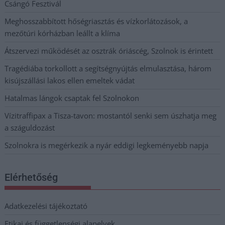
Csángó Fesztivál
Meghosszabbított hőségriasztás és vízkorlátozások, a
mezőtúri kórházban leállt a klíma
Átszervezi működését az osztrák óriáscég, Szolnok is érintett
Tragédiába torkollott a segítségnyújtás elmulasztása, három
kisújszállási lakos ellen emeltek vádat
Hatalmas lángok csaptak fel Szolnokon
Vízitraffipax a Tisza-tavon: mostantól senki sem úszhatja meg
a száguldozást
Szolnokra is megérkezik a nyár eddigi legkeményebb napja
Elérhetőség
Adatkezelési tájékoztató
Etikai és függetlenségi alapelvek