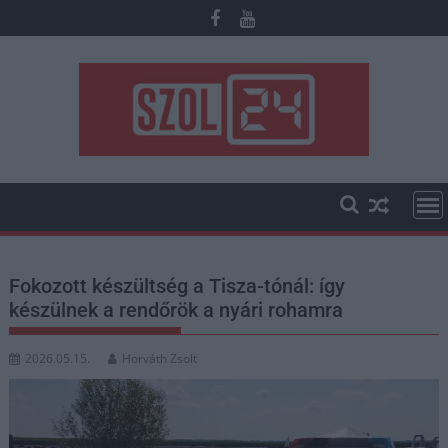
Skip
to
content
Fokozott készültség a Tisza-tónál: így
készülnek a rendőrök a nyári rohamra
2026.05.15.
Horváth Zsolt