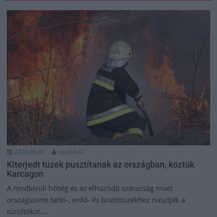
2026.08.06.
szol24.hu
Kiterjedt tüzek pusztítanak az országban, köztük
Karcagon
A rendkívüli hőség és az elhúzódó szárazság miatt
országszerte tarló-, erdő- és bozóttüzekhez riasztják a
tűzoltókat....