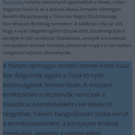
Poroszlón
tartotta szezonnyitó egyeztetését a Heves, a Jász-
Nagykun-Szolnok és a Borsod-Abaúj-Zemplén Vármegyei
Rendőr-főkapitányság a Tisza-tavi Régiós Közbiztonsági
Koordinációs Bizottság keretében. A találkozó célja az volt,
hogy a nyári idegenforgalmi időszak előtt összehangolják a
térséget érintő rendészeti feladatokat, amelyek a következő
hónapokban kiemelt terhelést jelentenek majd a tó környékén
szolgálatot teljesítő állománynak.
A három vármegye rendőri szervei közel húsz
éve dolgoznak együtt a Tisza-tó nyári
biztonságának fenntartásán. A mostani
értekezleten a résztvevők nemcsak a
klasszikus közrendvédelmi kérdésekről
tárgyaltak, hanem hangsúlyosan szóba került
a természetvédelem, a környezeti értékek
megóvása, valamint a vagyon elleni