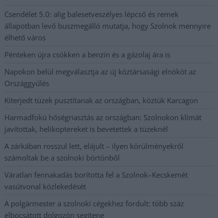
Csendélet 5.0: alig balesetveszélyes lépcső és remek
állapotban levő buszmegálló mutatja, hogy Szolnok mennyire
élhető város
Pénteken újra csökken a benzin és a gázolaj ára is
Napokon belül megválasztja az új köztársasági elnököt az
Országgyűlés
Kiterjedt tüzek pusztítanak az országban, köztük Karcagon
Harmadfokú hőségriasztás az országban: Szolnokon klímát
javítottak, helikoptereket is bevetettek a tüzeknél
A zárkában rosszul lett, elájult – ilyen körülményekről
számoltak be a szolnoki börtönből
Váratlan fennakadás borította fel a Szolnok–Kecskemét
vasútvonal közlekedését
A polgármester a szolnoki cégekhez fordult: több száz
elbocsátott dolgozón segítene