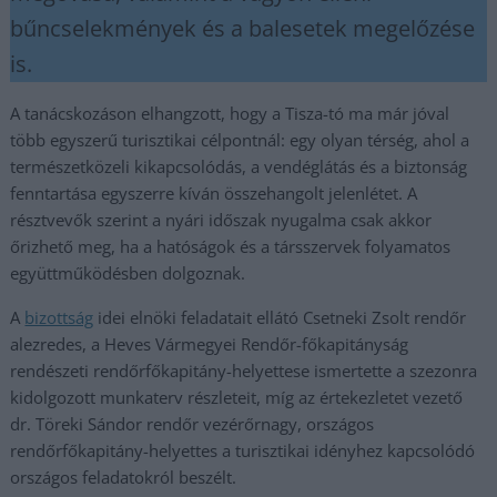
bűncselekmények és a balesetek megelőzése
is.
A tanácskozáson elhangzott, hogy a Tisza-tó ma már jóval
több egyszerű turisztikai célpontnál: egy olyan térség, ahol a
természetközeli kikapcsolódás, a vendéglátás és a biztonság
fenntartása egyszerre kíván összehangolt jelenlétet. A
résztvevők szerint a nyári időszak nyugalma csak akkor
őrizhető meg, ha a hatóságok és a társszervek folyamatos
együttműködésben dolgoznak.
A
bizottság
idei elnöki feladatait ellátó Csetneki Zsolt rendőr
alezredes, a Heves Vármegyei Rendőr-főkapitányság
rendészeti rendőrfőkapitány-helyettese ismertette a szezonra
kidolgozott munkaterv részleteit, míg az értekezletet vezető
dr. Töreki Sándor rendőr vezérőrnagy, országos
rendőrfőkapitány-helyettes a turisztikai idényhez kapcsolódó
országos feladatokról beszélt.