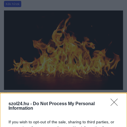
Kék hírek
2026.08.05.
Horváth Zsolt
Hatalmas lángok csaptak fel Szolnokon
szol24.hu -
Do Not Process My Personal
Information
Nem indult nyugodtan a szerda reggel Szolnokon, ugyanis
egy nagy kiterjedésű tűzeset miatt több egységnek is...
If you wish to opt-out of the sale, sharing to third parties, or
Kék hírek