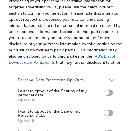
processing of your personal or sensitive information for
targeted advertising by us, please use the below opt-out
section to confirm your selection. Please note that after your
opt-out request is processed you may continue seeing
interest-based ads based on personal information utilized by
us or personal information disclosed to third parties prior to
your opt-out. You may separately opt-out of the further
disclosure of your personal information by third parties on the
IAB’s list of downstream participants. This information may
also be disclosed by us to third parties on the
IAB’s List of
Downstream Participants
that may further disclose it to other
third parties.
Please note that this website/app uses one or more Google
Personal Data Processing Opt Outs
services and may gather and store information including but
2026.08.05.
Horváth Zsolt
not limited to your visit or usage behaviour. You may click to
I want to opt-out of the Sharing of my
personal data.
Vízitraffipax a Tisza-tavon: mostantól senki sem
grant or deny consent to Google and its third-party tags to
Opted In
úszhatja meg a száguldozást
use your data for below specified purposes in below Google
consent section.
Sokáig úgy tűnt, a Tisza-tavon mindenki úgy közlekedik,
I want to opt-out of the Sale of my
Personal Data.
ahogy akar. A nyári szezonban azonban betelt a...
Opted In
Kék hírek