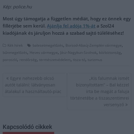
Kép: police.hu
Most úgy támogatja a független médiát, hogy ez önnek egy
fillérjébe sem kerül.
Ajánlja fel adója 1%-át
a Szol24
kiadójának és járuljon hozzá a szabad sajtó túléléséhez!
,
,
Kék hírek
balesetmegelőzés
Borsod-Abaúj-Zemplén vármegye
,
,
,
,
bűnmegelőzés
Heves vármegye
Jász-Nagykun-Szolnok
közbiztonság
,
,
,
,
poroszló
rendőrség
természetvédelem
tisza-tó
turizmus
Bejegyzés
Egyre nehezebb olcsó
„Kis falumnak ismét
navigáció
autót találni: látványosan
bizonyítottam” – Bal kézzel
átalakul a használtautó-piac
írta be magát a faluja
történetébe a tiszaszentimrei
versenyző
Kapcsolódó cikkek