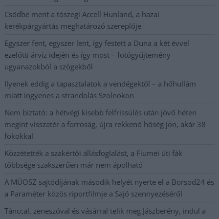
Csődbe ment a tószegi Accell Hunland, a hazai
kerékpárgyártás meghatározó szereplője
Egyszer fent, egyszer lent, így festett a Duna a két évvel
ezelőtti árvíz idején és így most – fotógyűjtemény
ugyanazokból a szögekből
Ilyenek eddig a tapasztalatok a vendégektől – a hőhullám
miatt ingyenes a strandolás Szolnokon
Nem biztató: a hétvégi kisebb felfrissülés után jövő héten
megint visszatér a forróság, újra rekkenő hőség jön, akár 38
fokokkal
Közzétették a szakértői állásfoglalást, a Fiumei úti fák
többsége szakszerűen már nem ápolható
A MÚOSZ sajtódíjának második helyét nyerte el a Borsod24 és
a Paraméter közös riportfilmje a Sajó szennyezéséről
Tánccal, zeneszóval és vásárral telik meg Jászberény, indul a