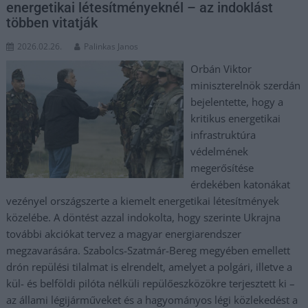
energetikai létesítményeknél – az indoklást
többen vitatják
2026.02.26.
Palinkas Janos
Orbán Viktor
miniszterelnök szerdán
bejelentette, hogy a
kritikus energetikai
infrastruktúra
védelmének
megerősítése
érdekében katonákat
vezényel országszerte a kiemelt energetikai létesítmények
közelébe. A döntést azzal indokolta, hogy szerinte Ukrajna
további akciókat tervez a magyar energiarendszer
megzavarására. Szabolcs-Szatmár-Bereg megyében emellett
drón repülési tilalmat is elrendelt, amelyet a polgári, illetve a
kül- és belföldi pilóta nélküli repülőeszközökre terjesztett ki –
az állami légijárműveket és a hagyományos légi közlekedést a