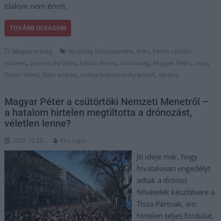
tilalom nem érinti.
TOVÁBB OLVASOM
,
,
Magyarország
barátság kőolajvezeték
drón
hamis zászlós
,
,
,
,
,
,
művelet
Jeszenszky Géza
Juhász ferenc
katonaság
Magyar Péter
nato
,
,
,
Orbán Viktor
Rácz andràs
szalay-bobrovniczky kristóf
ukrajna
Magyar Péter a csütörtöki Nemzeti Menetről –
a hatalom hirtelen megtiltotta a drónozást,
véletlen lenne?
2025.10.22.
Kiss Lajos
Jó ideje már, hogy
hivatalosan engedélyt
adtak a drónos
felvételek készítésére a
Tisza Pártnak, ám
hirtelen teljes fordulat,