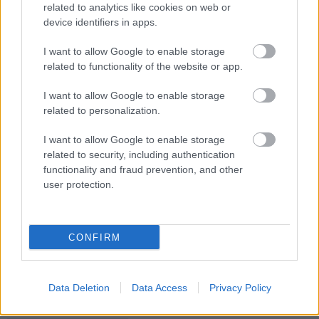
related to analytics like cookies on web or
Fantasztikus képek, így néz ki a behavazott
device identifiers in apps.
Jászberény fentről
I want to allow Google to enable storage
2024.01.20.
Kiss Lajos
related to functionality of the website or app.
Kifejezetten művészi és
I want to allow Google to enable storage
minőségi fotók
related to personalization.
készültek, a
háromcentis havazás is
I want to allow Google to enable storage
csodaszép fehérré tette
related to security, including authentication
a tájat. Ki ismeri fel a
functionality and fraud prevention, and other
user protection.
saját lakóhelyét
felülről?
TOVÁBB OLVASOM
CONFIRM
,
,
,
,
,
JNSZ megyei hírek
drón
felülnézet
havas
havazás
Jászberény
,
,
józsa tamás
képek
közösségi média
Data Deletion
Data Access
Privacy Policy