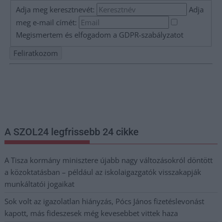
Adja meg keresztnevét:
Adja
meg e-mail címét:
Megismertem és elfogadom a
GDPR-szabályzat
ot
Nem szeretne lemaradni semmiről? Csak egy kattintás, és hírlevelünk a
legfrissebb információkkal és exkluzív tartalmakkal hétről hétre
postaládájába érkezik!
A SZOL24 legfrissebb 24 cikke
A Tisza kormány minisztere újabb nagy változásokról döntött
a közoktatásban – például az iskolaigazgatók visszakapják
munkáltatói jogaikat
Sok volt az igazolatlan hiányzás, Pócs János fizetéslevonást
kapott, más fideszesek még kevesebbet vittek haza