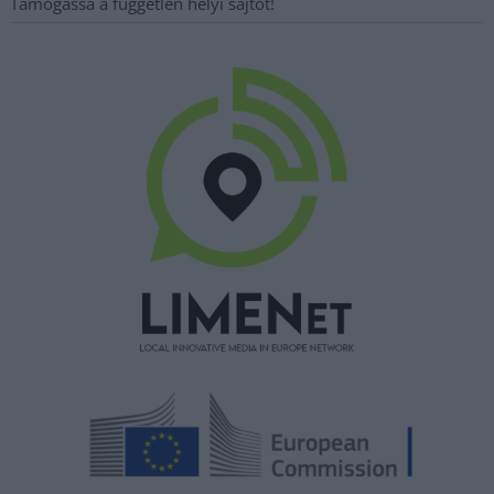
Támogassa a független helyi sajtót!