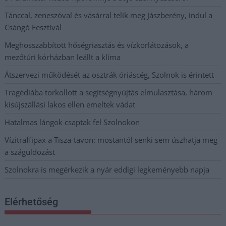
Tánccal, zeneszóval és vásárral telik meg Jászberény, indul a
Csángó Fesztivál
Meghosszabbított hőségriasztás és vízkorlátozások, a
mezőtúri kórházban leállt a klíma
Átszervezi működését az osztrák óriáscég, Szolnok is érintett
Tragédiába torkollott a segítségnyújtás elmulasztása, három
kisújszállási lakos ellen emeltek vádat
Hatalmas lángok csaptak fel Szolnokon
Vízitraffipax a Tisza-tavon: mostantól senki sem úszhatja meg
a száguldozást
Szolnokra is megérkezik a nyár eddigi legkeményebb napja
Elérhetőség