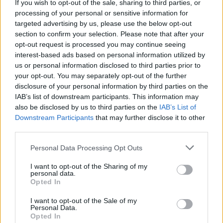
If you wish to opt-out of the sale, sharing to third parties, or
az innováció ünnepe: a
processing of your personal or sensitive information for
Kutatók Éjszakája
targeted advertising by us, please use the below opt-out
keretében a Debreceni
section to confirm your selection. Please note that after your
Egyetem szolnoki
opt-out request is processed you may continue seeing
interest-based ads based on personal information utilized by
kampusza kínál gazdag
us or personal information disclosed to third parties prior to
és sokszínű programot. A látogatók bepillanthatnak a jövő
your opt-out. You may separately opt-out of the further
technológiáiba, megtapasztalhatják a repülés élményét
disclosure of your personal information by third parties on the
virtuális formában, valamint közelebbről is
IAB’s list of downstream participants. This information may
megismerkedhetnek az egészségügyi pályák világával.
also be disclosed by us to third parties on the
IAB’s List of
Downstream Participants
that may further disclose it to other
TOVÁBB OLVASOM
third parties.
Please note that this website/app uses one or more Google
Personal Data Processing Opt Outs
,
,
,
,
Szolnok
3D nyomtatás
debreceni egyetem
drón
egészségügy
services and may gather and store information including but
,
,
,
,
Kutatók Éjszakája
meteorológia
programturizmus
Szolnok
tudományos
not limited to your visit or usage behaviour. You may click to
I want to opt-out of the Sharing of my
,
bemutató
VR
personal data.
grant or deny consent to Google and its third-party tags to
Opted In
use your data for below specified purposes in below Google
consent section.
Rengeteg sebből vérzik a Tokajnál
I want to opt-out of the Sale of my
Personal Data.
„állítólagosan lelőtt ukrán drón” botránya
Opted In