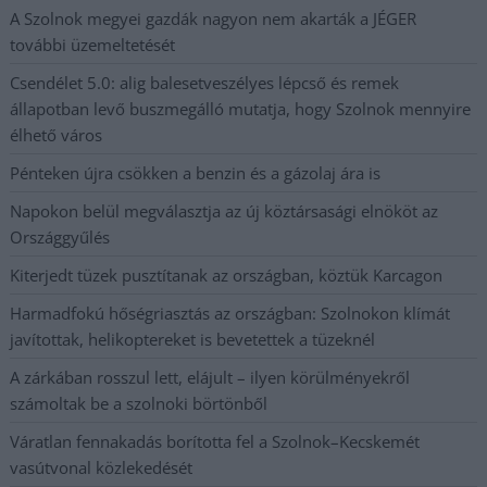
A Szolnok megyei gazdák nagyon nem akarták a JÉGER
további üzemeltetését
Csendélet 5.0: alig balesetveszélyes lépcső és remek
állapotban levő buszmegálló mutatja, hogy Szolnok mennyire
élhető város
Pénteken újra csökken a benzin és a gázolaj ára is
Napokon belül megválasztja az új köztársasági elnököt az
Országgyűlés
Kiterjedt tüzek pusztítanak az országban, köztük Karcagon
Harmadfokú hőségriasztás az országban: Szolnokon klímát
javítottak, helikoptereket is bevetettek a tüzeknél
A zárkában rosszul lett, elájult – ilyen körülményekről
számoltak be a szolnoki börtönből
Váratlan fennakadás borította fel a Szolnok–Kecskemét
vasútvonal közlekedését