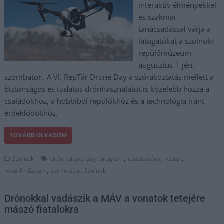
interaktív élményekkel
és szakmai
tanácsadással várja a
látogatókat a szolnoki
repülőmúzeum
augusztus 1-jén,
szombaton. A VI. RepTár Drone Day a szórakoztatás mellett a
biztonságos és tudatos drónhasználatot is közelebb hozza a
családokhoz, a hobbiból repülőkhöz és a technológia iránt
érdeklődőkhöz.
TOVÁBB OLVASOM
,
,
,
,
,
Szolnok
drón
drone day
program
rendezvény
reptár
,
,
repülőműzeum
szimulátor
Szolnok
Drónokkal vadászik a MÁV a vonatok tetejére
mászó fiatalokra