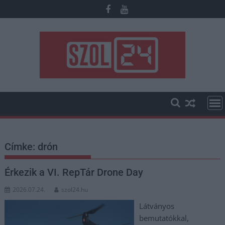
Skip
to
content
Címke:
drón
Érkezik a VI. RepTár Drone Day
2026.07.24.
szol24.hu
Látványos
bemutatókkal,