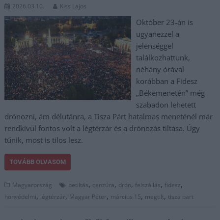
2026.03.10.
Kiss Lajos
Október 23-án is
ugyanezzel a
jelenséggel
találkozhattunk,
néhány órával
korábban a Fidesz
„Békemenetén” még
szabadon lehetett
drónozni, ám délutánra, a Tisza Párt hatalmas meneténél már
rendkívül fontos volt a légtérzár és a drónozás tiltása. Úgy
tűnik, most is tilos lesz.
TOVÁBB OLVASOM
,
,
,
,
,
Magyarország
betiltás
cenzúra
drón
felszállás
fidesz
,
,
,
,
,
honvédelmi
légtérzár
Magyar Péter
március 15
megtilt
tisza part