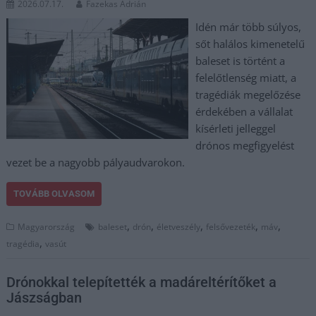
2026.07.17.
Fazekas Adrián
Idén már több súlyos,
sőt halálos kimenetelű
baleset is történt a
felelőtlenség miatt, a
tragédiák megelőzése
érdekében a vállalat
kísérleti jelleggel
drónos megfigyelést
vezet be a nagyobb pályaudvarokon.
TOVÁBB OLVASOM
,
,
,
,
,
Magyarország
baleset
drón
életveszély
felsővezeték
máv
,
tragédia
vasút
Drónokkal telepítették a madáreltérítőket a
Jászságban