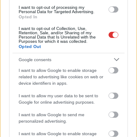
2025.05.10.
Kiss Lajos
I want to opt-out of processing my
Personal Data for Targeted Advertising.
Az időzítés és az eltelt
Opted In
idő is rendkívül furcsa,
ezen kívül a
I want to opt-out of Collection, Use,
Retention, Sale, and/or Sharing of my
kormánypárti sajtó
Personal Data that Is Unrelated with the
Purposes for which it was collected.
által megszellőztetett
Opted Out
hír semelyik része nem
támaszkodik hivatalos
Google consents
forrásra, csak
I want to allow Google to enable storage
„sajtóhírekre”, a honvédség azonban a független média
related to advertising like cookies on web or
kérdéseire semmilyen megerősítést, vagy választ nem adott.
device identifiers in apps.
Nincs köztük tény, kizárólag feltételezés.
I want to allow my user data to be sent to
TOVÁBB OLVASOM
Google for online advertising purposes.
,
,
,
,
Magyarország
I want to allow Google to send me
alátámasztás
botrány
drón
feltételes mód
personalized advertising.
,
,
,
,
,
,
,
feltételezés
fidesz
figyelemelterelés
híresztelés
lelőtt
media
sajto
,
,
tények
tokaj
ukrán
I want to allow Google to enable storage