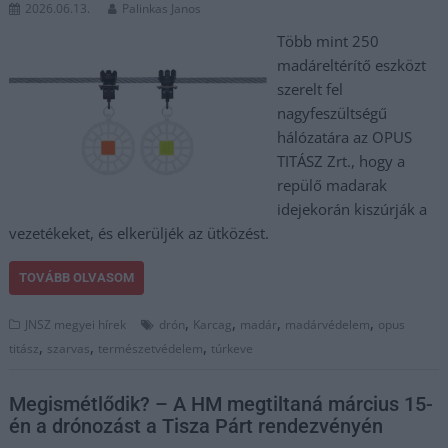
2026.06.13.
Palinkas Janos
Több mint 250
madáreltérítő eszközt
szerelt fel
nagyfeszültségű
hálózatára az OPUS
TITÁSZ Zrt., hogy a
repülő madarak
idejekorán kiszúrják a
vezetékeket, és elkerüljék az ütközést.
TOVÁBB OLVASOM
,
,
,
,
JNSZ megyei hírek
drón
Karcag
madár
madárvédelem
opus
,
,
,
titász
szarvas
természetvédelem
túrkeve
Megismétlődik? – A HM megtiltaná március 15-
én a drónozást a Tisza Párt rendezvényén