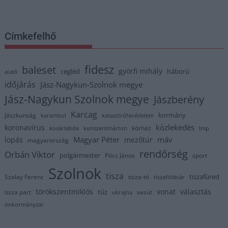
Címkefelhő
fidesz
baleset
györfi mihály
cegléd
háború
autó
időjárás
Jász-Nagykun-Szolnok megye
Jász-Nagykun Szolnok megye
Jászberény
Karcag
kormány
Jászkunság
karambol
katasztrófavédelem
közlekedés
koronavírus
kórház
kosárlabda
kunszentmárton
lmp
Magyar Péter
máv
lopás
mezőtúr
magyarország
rendőrség
Orbán Viktor
polgármester
Pócs János
sport
Szolnok
tisza
tiszafüred
Szalay Ferenc
tisza-tó
tiszaföldvár
törökszentmiklós
vonat
választás
tűz
tisza part
vasút
ukrajna
önkormányzat