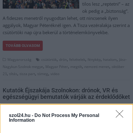
tilos lesz „reptetni” – az
ok pedig a „biztonság”.
A fideszes menetről nyugodtan lehet, ott nincsenek ilyen
aggályok, Magyar Péteréknél igen. A Tisza vezéralakja szerint a
csütörtöki nap újra bekerül a történelemkönyvekbe.
TOVÁBB OLVASOM
,
,
,
,
,
Magyarország
csütörtök
drón
felvételek
fénykép
hatalom
Jász-
,
,
,
,
Nagykun Szolnok megye
Magyar Péter
megtilt
nemzeti menet
október
,
,
,
,
23
tiltás
tisza part
tömeg
video
Kutatók Éjszakája Szolnokon: drónok, VR és
egészségügyi bemutatók várják az érdeklődőket
2025.09.24.
Horváth Zsolt
szol24.hu -
Do Not Process My Personal
Szeptember 26-án
Information
ismét Szolnokra
költözik a tudomány és