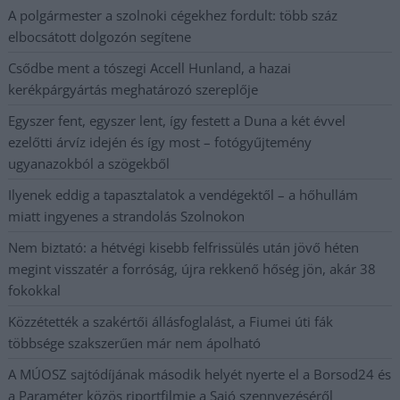
A polgármester a szolnoki cégekhez fordult: több száz
elbocsátott dolgozón segítene
Csődbe ment a tószegi Accell Hunland, a hazai
kerékpárgyártás meghatározó szereplője
Egyszer fent, egyszer lent, így festett a Duna a két évvel
ezelőtti árvíz idején és így most – fotógyűjtemény
ugyanazokból a szögekből
Ilyenek eddig a tapasztalatok a vendégektől – a hőhullám
miatt ingyenes a strandolás Szolnokon
Nem biztató: a hétvégi kisebb felfrissülés után jövő héten
megint visszatér a forróság, újra rekkenő hőség jön, akár 38
fokokkal
Közzétették a szakértői állásfoglalást, a Fiumei úti fák
többsége szakszerűen már nem ápolható
A MÚOSZ sajtódíjának második helyét nyerte el a Borsod24 és
a Paraméter közös riportfilmje a Sajó szennyezéséről