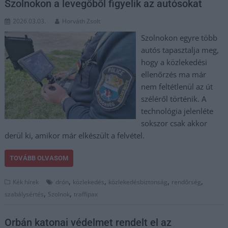
Szolnokon a levegőből figyelik az autósokat
2026.03.03.
Horváth Zsolt
Szolnokon egyre több
autós tapasztalja meg,
hogy a közlekedési
ellenőrzés ma már
nem feltétlenül az út
széléről történik. A
technológia jelenléte
sokszor csak akkor
derül ki, amikor már elkészült a felvétel.
TOVÁBB OLVASOM
,
,
,
,
Kék hírek
drón
közlekedés
közlekedésbiztonság
rendőrség
,
,
szabálysértés
Szolnok
traffipax
Orbán katonai védelmet rendelt el az