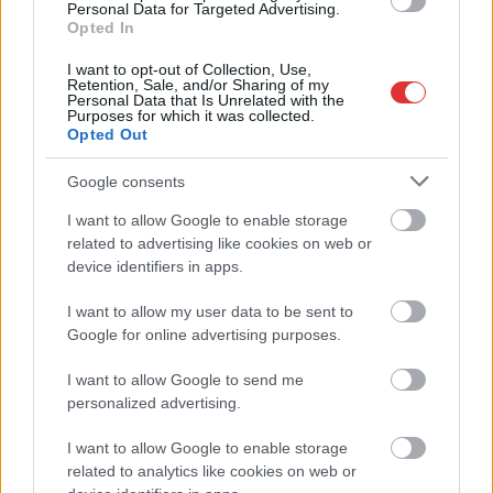
Personal Data for Targeted Advertising.
aggályok, Magyar Péteréknél igen. A Tisza vezéralakja szerint a
Opted In
csütörtöki nap újra bekerül a történelemkönyvekbe.
I want to opt-out of Collection, Use,
Retention, Sale, and/or Sharing of my
TOVÁBB OLVASOM
Personal Data that Is Unrelated with the
Purposes for which it was collected.
Opted Out
,
,
,
,
,
Magyarország
csütörtök
drón
felvételek
fénykép
hatalom
Jász-
,
,
,
,
Nagykun Szolnok megye
Magyar Péter
megtilt
nemzeti menet
október
Google consents
,
,
,
,
23
tiltás
tisza part
tömeg
video
I want to allow Google to enable storage
related to advertising like cookies on web or
„Orbán a NER-nek behódoló polgármestereket
device identifiers in apps.
rövid pórázon tartja” – kötelező szervezniük a
tömegeket 23-ára?
I want to allow my user data to be sent to
Google for online advertising purposes.
2025.10.20.
Kiss Lajos
Márki-Zay Péter is
I want to allow Google to send me
szembesül azzal, hogy
personalized advertising.
mennyire a Fidesz és
I want to allow Google to enable storage
leginkább Orbán Viktor
related to analytics like cookies on web or
kezében van az ország