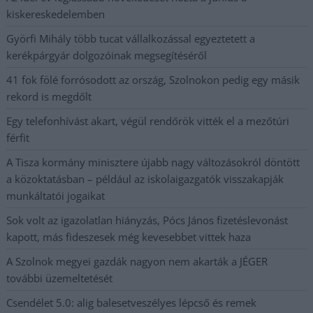
kiskereskedelemben
Györfi Mihály több tucat vállalkozással egyeztetett a
kerékpárgyár dolgozóinak megsegítéséről
41 fok fölé forrósodott az ország, Szolnokon pedig egy másik
rekord is megdőlt
Egy telefonhívást akart, végül rendőrök vitték el a mezőtúri
férfit
A Tisza kormány minisztere újabb nagy változásokról döntött
a közoktatásban – például az iskolaigazgatók visszakapják
munkáltatói jogaikat
Sok volt az igazolatlan hiányzás, Pócs János fizetéslevonást
kapott, más fideszesek még kevesebbet vittek haza
A Szolnok megyei gazdák nagyon nem akarták a JÉGER
további üzemeltetését
Csendélet 5.0: alig balesetveszélyes lépcső és remek