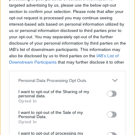
targeted advertising by us, please use the below opt-out
,
,
,
,
,
JNSZ megyei hírek
csarnok
dvtk
félház
fidesz
gyűlés
section to confirm your selection. Please note that after your
,
,
,
,
háborúellenes
Jász-Nagykun Szolnok megye
lefelez
Magyar Péter
pöcs
opt-out request is processed you may continue seeing
,
,
jános
részvétel
tömeg
interest-based ads based on personal information utilized by
us or personal information disclosed to third parties prior to
your opt-out. You may separately opt-out of the further
Magyar Péter a csütörtöki Nemzeti Menetről –
disclosure of your personal information by third parties on the
a hatalom hirtelen megtiltotta a drónozást,
IAB’s list of downstream participants. This information may
véletlen lenne?
also be disclosed by us to third parties on the
IAB’s List of
Downstream Participants
that may further disclose it to other
2025.10.22.
Kiss Lajos
third parties.
Jó ideje már, hogy
Please note that this website/app uses one or more Google
Personal Data Processing Opt Outs
hivatalosan engedélyt
services and may gather and store information including but
adtak a drónos
not limited to your visit or usage behaviour. You may click to
I want to opt-out of the Sharing of my
felvételek készítésére a
personal data.
grant or deny consent to Google and its third-party tags to
Opted In
Tisza Pártnak, ám
use your data for below specified purposes in below Google
hirtelen teljes fordulat,
consent section.
I want to opt-out of the Sale of my
tilos lesz „reptetni” – az
Personal Data.
Opted In
ok pedig a „biztonság”.
A fideszes menetről nyugodtan lehet, ott nincsenek ilyen
I want to opt-out of processing my