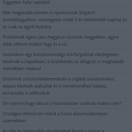
független helyi sajtóból
Már magasabb szinten is nyomoznak Szijjártó
büntetőügyében, vesztegetés miatt 3 év letöltendőt kaphat és
ez csak az egyik botrány
Problémák egész Jász-Nagykun-Szolnok megyében: egyre
több otthoni kútból fogy ki a víz
Szolnokon egy kulcsfontosságú körforgalmat részlegesen
lezárnak a napokban, a közlekedés az átlagost is meghaladó
mértékben lebénul
Elromlott a biztosítóberendezés a ceglédi vasútvonalon,
alapos késések alakultak ki a menetrendhez képest,
kimaradás is előfordult
Ön szerint hogy készül a hamisítatlan szolnoki habos isler?
Országos ellenőrzés indult a hazai akkumulátoripari
üzemekben
Az idei év leglassabb növekedését hozta a június a