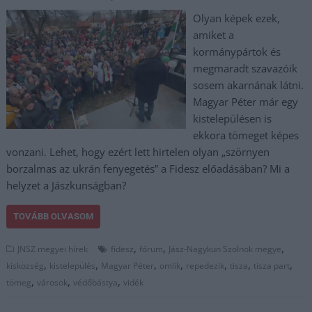
Olyan képek ezek,
amiket a
kormánypártok és
megmaradt szavazóik
sosem akarnának látni.
Magyar Péter már egy
kistelepülésen is
ekkora tömeget képes
vonzani. Lehet, hogy ezért lett hirtelen olyan „szörnyen
borzalmas az ukrán fenyegetés” a Fidesz előadásában? Mi a
helyzet a Jászkunságban?
TOVÁBB OLVASOM
,
,
,
JNSZ megyei hírek
fidesz
fórum
Jász-Nagykun Szolnok megye
,
,
,
,
,
,
,
kisközség
kistelepülés
Magyar Péter
omlik
repedezik
tisza
tisza part
,
,
,
tömeg
városok
védőbástya
vidék