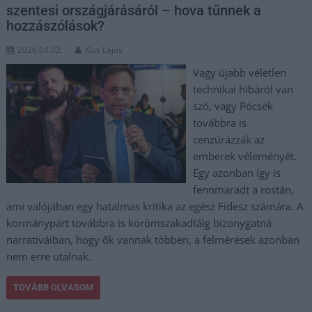
szentesi országjárásáról – hova tűnnek a
hozzászólások?
2026.04.02.
Kiss Lajos
Vagy újabb véletlen
technikai hibáról van
szó, vagy Pócsék
továbbra is
cenzúrázzák az
emberek véleményét.
Egy azonban így is
fennmaradt a rostán,
ami valójában egy hatalmas kritika az egész Fidesz számára. A
kormánypárt továbbra is körömszakadtáig bizonygatná
narratíváiban, hogy ők vannak többen, a felmérések azonban
nem erre utalnak.
TOVÁBB OLVASOM