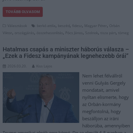
TOVÁBB OLVASOM
,
,
,
,
Választások
berkó attila
beszéd
fidesz
Magyar Péter
Orbán
,
,
,
,
,
,
Viktor
országjárás
összehasonlítás
Pócs János
Szolnok
tisza párt
tömeg
Hatalmas csapás a miniszter háborús válasza –
„Ezek a Fidesz kampányának legnehezebb órái”
2026.03.20.
Kiss Lajos
Nem lehet félvállról
venni Gulyás Gergely
mondatait, amivel
nyíltan elismerte, hogy
az Orbán-kormány
megfontolná, hogy
beszálljon az iráni
háborúba, amennyiben
Trump amerikai elnök erre kérné. De az elmúlt 4-5 napban a