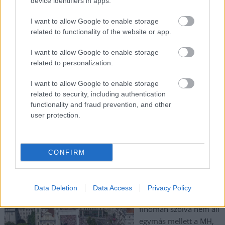
device identifiers in apps.
irányítása helyi szinten
is. A politikus kiakadt
I want to allow Google to enable storage
azon, hogy már
related to functionality of the website or app.
teljesen nyíltan kötelező szervezni a résztvevőket és az utazást
I want to allow Google to enable storage
Orbán Viktor csütörtöki fővárosi beszédjére.
related to personalization.
TOVÁBB OLVASOM
I want to allow Google to enable storage
related to security, including authentication
,
,
,
,
,
Magyarország
behódol
beszéd
felhívás
fidesz
Márki-Zay Péter
functionality and fraud prevention, and other
,
,
,
,
,
,
NER
október 23
Orbán Viktor
polgármester
szervezés
település
tömeg
user protection.
Magyar Péter szerint Orbán Európa Pride-
királya lett – de óriásit nyilatkozott egy Mi
CONFIRM
Hazánk-szimpatizáns férfi is
2025.06.29.
Kiss Lajos
Data Deletion
Data Access
Privacy Policy
Bár a politikai palettán
finoman szólva nem áll
egymás mellett a MH,