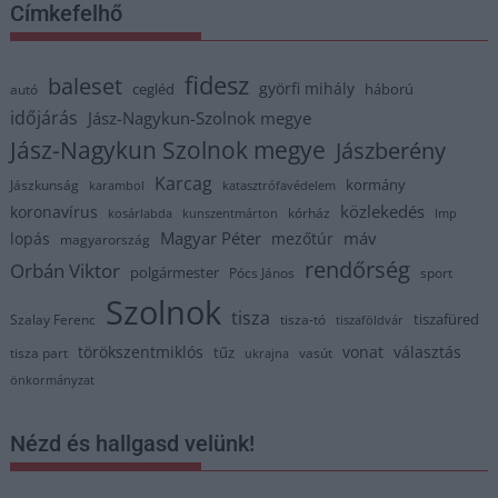
Címkefelhő
fidesz
baleset
györfi mihály
cegléd
háború
autó
időjárás
Jász-Nagykun-Szolnok megye
Jász-Nagykun Szolnok megye
Jászberény
Karcag
kormány
Jászkunság
karambol
katasztrófavédelem
közlekedés
koronavírus
kórház
kosárlabda
kunszentmárton
lmp
Magyar Péter
máv
lopás
mezőtúr
magyarország
rendőrség
Orbán Viktor
polgármester
Pócs János
sport
Szolnok
tisza
tiszafüred
Szalay Ferenc
tisza-tó
tiszaföldvár
törökszentmiklós
vonat
választás
tűz
tisza part
vasút
ukrajna
önkormányzat
Nézd és hallgasd velünk!