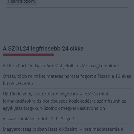
Nem szeretne lemaradni semmiről? Csak egy kattintás, és hírlevelünk a
legfrissebb információkkal és exkluzív tartalmakkal hétről hétre
postaládájába érkezik!
A SZOL24 legfrissebb 24 cikke
A Tisza Párt Dr. Baka Andrást jelöli köztársasági elnöknek
Óriási, több mint két méteres harcsát fogott a Tiszán a 13 éves
fiú (VIDEÓVAL)
Hétfőn kezdik, csütörtökön végeznek – lezárás miatt
fennakadásokra és pótlóbuszos közlekedésre számítsunk az
egyik Jász-Nagykun-Szolnok megyei vasútvonalon
Visszaszámlálás indul: -1, 0, Sziget!
Magyarország jobban látszik közelről – heti médiaszemle a