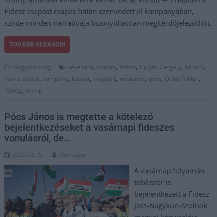
Fidesz csapást csapás hátán szenvedett el kampányában,
szinte minden narratívája bizonyíthatóan megkérdőjeleződött.
TOVÁBB OLVASOM
,
,
,
,
,
Magyarország
békepárti
csapás
fidesz
Gulyás Gergely
háború
,
,
,
,
,
,
,
hamis zászló
kampány
látszat
megdőlt
miniszter
mnb
Orbán Viktor
,
tömeg
trump
Pócs János is megtette a kötelező
bejelentkezéseket a vasárnapi fideszes
vonulásról, de…
2026.03.15.
Kiss Lajos
A vasárnap folyamán
többször is
bejelentkezett a Fidesz
Jász-Nagykun-Szolnok