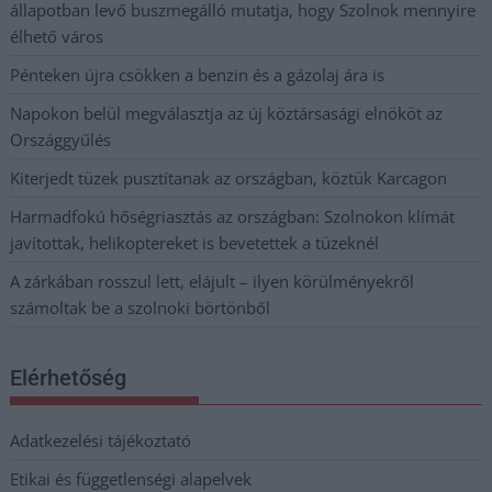
állapotban levő buszmegálló mutatja, hogy Szolnok mennyire
élhető város
Pénteken újra csökken a benzin és a gázolaj ára is
Napokon belül megválasztja az új köztársasági elnököt az
Országgyűlés
Kiterjedt tüzek pusztítanak az országban, köztük Karcagon
Harmadfokú hőségriasztás az országban: Szolnokon klímát
javítottak, helikoptereket is bevetettek a tüzeknél
A zárkában rosszul lett, elájult – ilyen körülményekről
számoltak be a szolnoki börtönből
Elérhetőség
Adatkezelési tájékoztató
Etikai és függetlenségi alapelvek