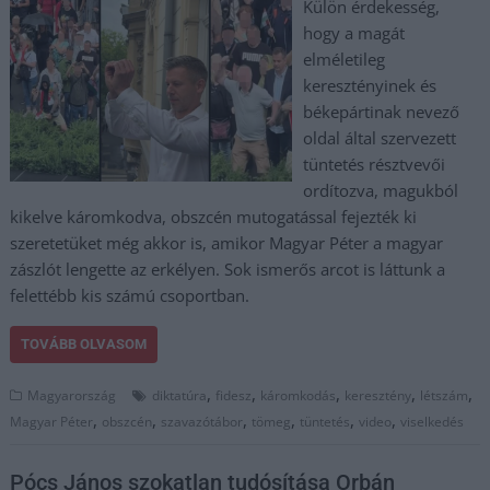
Külön érdekesség,
hogy a magát
elméletileg
keresztényinek és
békepártinak nevező
oldal által szervezett
tüntetés résztvevői
ordítozva, magukból
kikelve káromkodva, obszcén mutogatással fejezték ki
szeretetüket még akkor is, amikor Magyar Péter a magyar
zászlót lengette az erkélyen. Sok ismerős arcot is láttunk a
felettébb kis számú csoportban.
TOVÁBB OLVASOM
,
,
,
,
,
Magyarország
diktatúra
fidesz
káromkodás
keresztény
létszám
,
,
,
,
,
,
Magyar Péter
obszcén
szavazótábor
tömeg
tüntetés
video
viselkedés
Pócs János szokatlan tudósítása Orbán