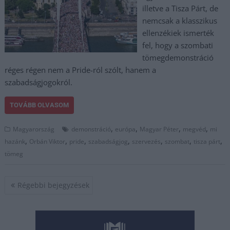
illetve a Tisza Párt, de
nemcsak a klasszikus
ellenzékiek ismerték
fel, hogy a szombati
tömegdemonstráció
réges régen nem a Pride-ról szólt, hanem a
szabadságjogokról.
TOVÁBB OLVASOM
,
,
,
,
Magyarország
demonstráció
európa
Magyar Péter
megvéd
mi
,
,
,
,
,
,
,
hazánk
Orbán Viktor
pride
szabadságjog
szervezés
szombat
tisza párt
tömeg
Bejegyzés
Régebbi bejegyzések
navigáció