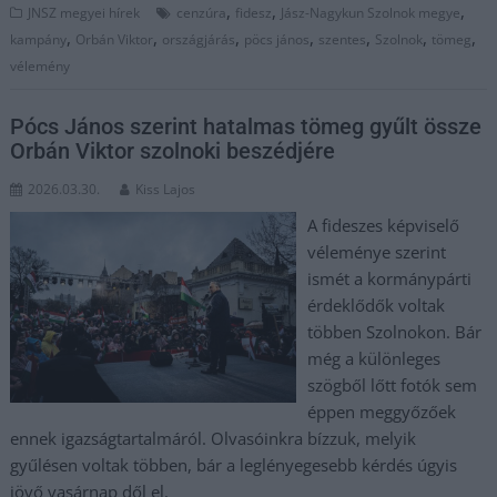
,
,
,
JNSZ megyei hírek
cenzúra
fidesz
Jász-Nagykun Szolnok megye
,
,
,
,
,
,
,
kampány
Orbán Viktor
országjárás
pöcs jános
szentes
Szolnok
tömeg
vélemény
Pócs János szerint hatalmas tömeg gyűlt össze
Orbán Viktor szolnoki beszédjére
2026.03.30.
Kiss Lajos
A fideszes képviselő
véleménye szerint
ismét a kormánypárti
érdeklődők voltak
többen Szolnokon. Bár
még a különleges
szögből lőtt fotók sem
éppen meggyőzőek
ennek igazságtartalmáról. Olvasóinkra bízzuk, melyik
gyűlésen voltak többen, bár a leglényegesebb kérdés úgyis
jövő vasárnap dől el.