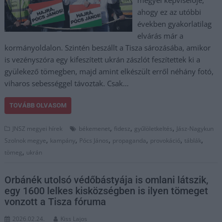
megyei képviselője,
ahogy ez az utóbbi
években gyakorlatilag
elvárás már a
kormányoldalon. Szintén beszállt a Tisza sározásába, amikor
is vezényszóra egy kifeszített ukrán zászlót feszítettek ki a
gyülekező tömegben, majd amint elkészült erről néhány fotó,
viharos sebességgel távoztak. Csak…
TOVÁBB OLVASOM
,
,
,
JNSZ megyei hírek
békemenet
fidesz
gyűlöletkeltés
Jász-Nagykun
,
,
,
,
,
,
Szolnok megye
kampány
Pócs János
propaganda
provokáció
táblák
,
tömeg
ukrán
Orbánék utolsó védőbástyája is omlani látszik,
egy 1600 lelkes kisközségben is ilyen tömeget
vonzott a Tisza fóruma
2026.02.24.
Kiss Lajos