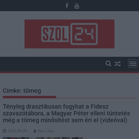
Skip
to
content
Címke:
tömeg
Tényleg drasztikusan fogyhat a Fidesz
szavazótábora, a Magyar Péter elleni tüntetés
még a tömeg minősítést sem éri el (videóval)
2026.06.06.
Kiss Lajos