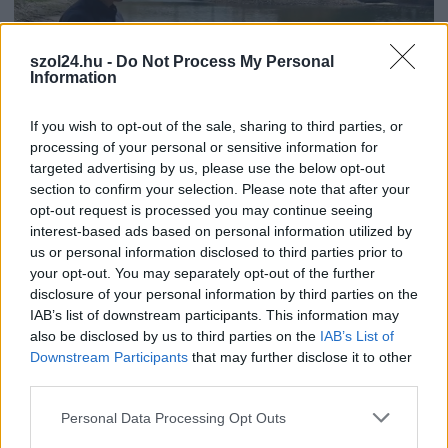
szol24.hu -
Do Not Process My Personal
Information
If you wish to opt-out of the sale, sharing to third parties, or
processing of your personal or sensitive information for
targeted advertising by us, please use the below opt-out
section to confirm your selection. Please note that after your
2026.08.04.
Kiss Lajos
opt-out request is processed you may continue seeing
Lehet, hogy mégis megússzuk Paks teljes
interest-based ads based on personal information utilized by
leállítását, némileg emelkedett a vízszint
us or personal information disclosed to third parties prior to
(VIDEÓVAL)
your opt-out. You may separately opt-out of the further
disclosure of your personal information by third parties on the
Az éjszaka folyamán már hajszálnyira voltak attól, hogy az
IAB’s list of downstream participants. This information may
utolsó blokkot is teljesen le kelljen állítani,...
also be disclosed by us to third parties on the
IAB’s List of
Magyarország
Downstream Participants
that may further disclose it to other
third parties.
Please note that this website/app uses one or more Google
Personal Data Processing Opt Outs
services and may gather and store information including but