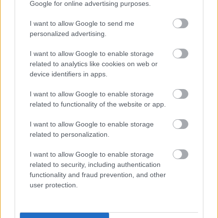
Google for online advertising purposes.
I want to allow Google to send me
personalized advertising.
I want to allow Google to enable storage
related to analytics like cookies on web or
device identifiers in apps.
I want to allow Google to enable storage
related to functionality of the website or app.
I want to allow Google to enable storage
related to personalization.
Hírlevél feliratkozás
I want to allow Google to enable storage
related to security, including authentication
Adja meg keresztnevét:
Adja
functionality and fraud prevention, and other
user protection.
meg e-mail címét:
Megismertem és elfogadom a
GDPR-szabályzat
ot