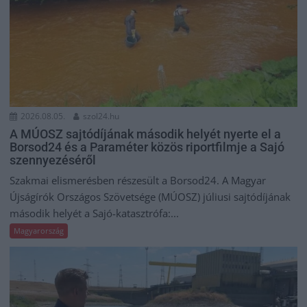
2026.08.05.
szol24.hu
A MÚOSZ sajtódíjának második helyét nyerte el a
Borsod24 és a Paraméter közös riportfilmje a Sajó
szennyezéséről
Szakmai elismerésben részesült a Borsod24. A Magyar
Újságírók Országos Szövetsége (MÚOSZ) júliusi sajtódíjának
második helyét a Sajó-katasztrófa:...
Magyarország