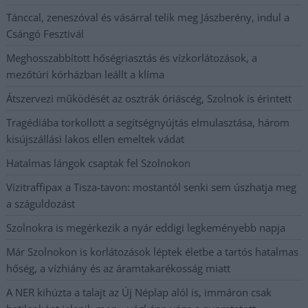
Tánccal, zeneszóval és vásárral telik meg Jászberény, indul a
Csángó Fesztivál
Meghosszabbított hőségriasztás és vízkorlátozások, a
mezőtúri kórházban leállt a klíma
Átszervezi működését az osztrák óriáscég, Szolnok is érintett
Tragédiába torkollott a segítségnyújtás elmulasztása, három
kisújszállási lakos ellen emeltek vádat
Hatalmas lángok csaptak fel Szolnokon
Vízitraffipax a Tisza-tavon: mostantól senki sem úszhatja meg
a száguldozást
Szolnokra is megérkezik a nyár eddigi legkeményebb napja
Már Szolnokon is korlátozások léptek életbe a tartós hatalmas
hőség, a vízhiány és az áramtakarékosság miatt
A NER kihúzta a talajt az Új Néplap alól is, immáron csak