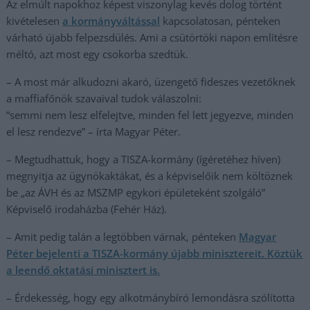
Az elmúlt napokhoz képest viszonylag kevés dolog történt
kivételesen
a kormányváltással
kapcsolatosan, pénteken
várható újabb felpezsdülés. Ami a csütörtöki napon említésre
méltó, azt most egy csokorba szedtük.
– A most már alkudozni akaró, üzengető fideszes vezetőknek
a maffiafőnök szavaival tudok válaszolni:
“semmi nem lesz elfelejtve, minden fel lett jegyezve, minden
el lesz rendezve” – írta Magyar Péter.
– Megtudhattuk, hogy a TISZA-kormány (ígéretéhez híven)
megnyitja az ügynökaktákat, és a képviselőik nem költöznek
be „az ÁVH és az MSZMP egykori épületeként szolgáló”
Képviselő irodaházba (Fehér Ház).
– Amit pedig talán a legtöbben várnak, pénteken
Magyar
Péter bejelenti a TISZA-kormány újabb minisztereit. Köztük
a leendő oktatási minisztert is.
– Érdekesség, hogy egy alkotmánybíró lemondásra szólította