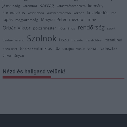
Karcag
kormány
Jászkunság
karambol
katasztrófavédelem
közlekedés
koronavírus
kórház
kosárlabda
kunszentmárton
lmp
Magyar Péter
máv
lopás
mezőtúr
magyarország
rendőrség
Orbán Viktor
polgármester
Pócs János
sport
Szolnok
tisza
tiszafüred
Szalay Ferenc
tisza-tó
tiszaföldvár
törökszentmiklós
vonat
választás
tűz
tisza part
vasút
ukrajna
önkormányzat
Nézd és hallgasd velünk!