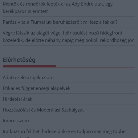
Mentők és rendőrök lepték el az Ady Endre utat, egy
kerékpáros is érintett
Parázs vita a Fiumei úti beruházásról: mi lesz a fákkal?
Végre látszik az alagút vége, felfrissülést hozó hidegfront
közeledik, de előtte néhány napig még pokoli rekordhőség jön
Elérhetőség
Adatkezelési tájékoztató
Etikai és függetlenségi alapelvek
Hirdetési árak
Hozzászólási és Moderálási Szabályzat
Impresszum
Iratkozzon fel heti hírlevelünkre és tudjon meg még többet