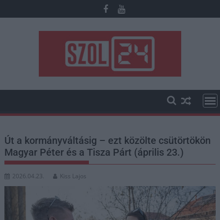
Skip
to
content
Út a kormányváltásig – ezt közölte csütörtökön
Magyar Péter és a Tisza Párt (április 23.)
2026.04.23.
Kiss Lajos