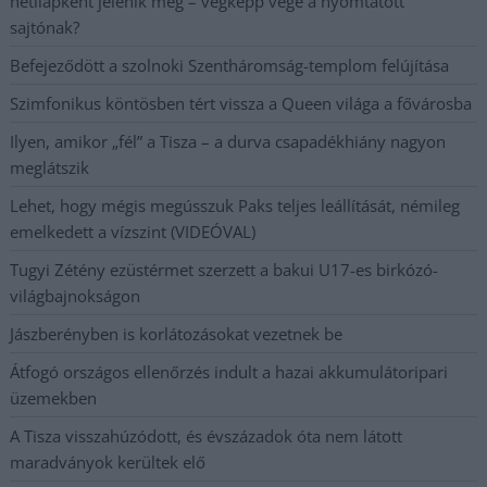
hetilapként jelenik meg – végképp vége a nyomtatott
sajtónak?
Befejeződött a szolnoki Szentháromság-templom felújítása
Szimfonikus köntösben tért vissza a Queen világa a fővárosba
Ilyen, amikor „fél” a Tisza – a durva csapadékhiány nagyon
meglátszik
Lehet, hogy mégis megússzuk Paks teljes leállítását, némileg
emelkedett a vízszint (VIDEÓVAL)
Tugyi Zétény ezüstérmet szerzett a bakui U17-es birkózó-
világbajnokságon
Jászberényben is korlátozásokat vezetnek be
Átfogó országos ellenőrzés indult a hazai akkumulátoripari
üzemekben
A Tisza visszahúzódott, és évszázadok óta nem látott
maradványok kerültek elő