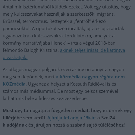
Antal minisztériumából küldték ezeket. Volt egy utasítás, hogy
mely kulcsszavakat használják a szerkesztők: migráns,
Brüsszel, terrorizmus. Rettegtek a „fentről” érkező
parancsoktól. A riportokat szétcincálták, újra és újra átírták
ugyanazokra a kulcsszavakra, fordulatokra, amelyek a
kormány narratívájába illenek” – írta a végül 2018-ban
felmondó Balogh Krisztina,
akinek teljes írását ide kattintva
olvasha
tják.
Az átlagos magyar polgárok ezen az íráson annyira nagyon
meg sem lepődnek, mert
a közmédia nagyon régóta nem
KÖZmédia.
Ugyanez a helyzet a Kossuth Rádióval is és
számos más médiummal. De most egy belsős szemével
láthattunk bele a fideszes kézivezérlésbe.
Most úgy támogatja a független médiát, hogy ez önnek egy
fillérjébe sem kerül.
Ajánlja fel adója 1%-át
a Szol24
kiadójának és járuljon hozzá a szabad sajtó túléléséhez!