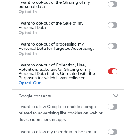
not limited to your visit or usage behaviour. You may click to
I want to opt-out of the Sharing of my
personal data.
grant or deny consent to Google and its third-party tags to
Opted In
use your data for below specified purposes in below Google
consent section.
I want to opt-out of the Sale of my
Personal Data.
Opted In
I want to opt-out of processing my
Personal Data for Targeted Advertising.
Opted In
I want to opt-out of Collection, Use,
2026.08.04.
Fazekas Adrián
Retention, Sale, and/or Sharing of my
Átfogó országos ellenőrzés indult a hazai
Personal Data that Is Unrelated with the
Purposes for which it was collected.
akkumulátoripari üzemekben
Opted Out
Szigorú hatósági vizsgálat alá vonják az akkumulátorgyártás
teljes működési láncát Magyarországon. Az augusztus 1-jétől
Google consents
indult országos...
I want to allow Google to enable storage
Magyarország
related to advertising like cookies on web or
device identifiers in apps.
I want to allow my user data to be sent to