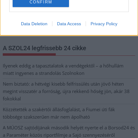
CONFIRM
Nem szeretne lemaradni semmiről? Csak egy kattintás, és hírlevelünk a
legfrissebb információkkal és exkluzív tartalmakkal hétről hétre
Data Deletion
Data Access
Privacy Policy
postaládájába érkezik!
A SZOL24 legfrissebb 24 cikke
Ilyenek eddig a tapasztalatok a vendégektől – a hőhullám
miatt ingyenes a strandolás Szolnokon
Nem biztató: a hétvégi kisebb felfrissülés után jövő héten
megint visszatér a forróság, újra rekkenő hőség jön, akár 38
fokokkal
Közzétették a szakértői állásfoglalást, a Fiumei úti fák
többsége szakszerűen már nem ápolható
A MÚOSZ sajtódíjának második helyét nyerte el a Borsod24 és
a Paraméter közös riportfilmje a Sajó szennyezéséről