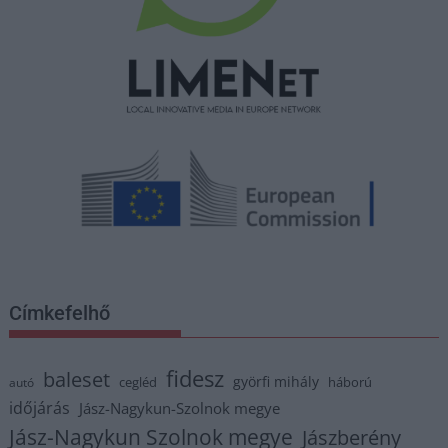
Címkefelhő
fidesz
baleset
györfi mihály
cegléd
háború
autó
időjárás
Jász-Nagykun-Szolnok megye
Jász-Nagykun Szolnok megye
Jászberény