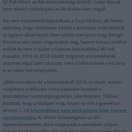
fel Polt Pétert, az Alkotmánybíróság elnökét. Szabó Marcel
(nem elírás!) indítványára az Ab elnöke nem reagált.
Bár nem közvetlenül kapcsolható a Tisza Párthoz, de fontos
esemény, hogy részletesen kitálalt a közmédia működéséről
az egykori alkalmazott. Nem utolsó szempont, hogy Balogh
Krisztina nem most világosodott meg, hanem hosszú évekkel
ezelőtt és nem is tudott a fideszes kézivezérlésű M1-nél
maradni. 2016 és 2018 között dolgozott a közmédiánál,
ahonnan végül azért távozott, mert a lelkiismerete nem bírta
el az ottani körülményeket.
„Miért mondtam fel a közmédiánál? 2016-ot írtunk, amikor
megláttam a felhívást: roma fiatalokat kerestek a
közmédiához ösztöndíjprogramba. Jelentkeztem. Többen
biztattak, hogy próbáljam meg, hiszen ez volt a gyerekkori
álmom. (…)
A közmédiában nem tájékoztatás folyt, hanem
narratívaépítés.
Az állami ünnepségeken az élő
bejelentkezésekhez előre megkapták a paneleket: milyen
szavakat kell használni, mit szabad mondani, mit nem. Rogán