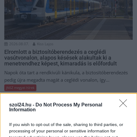
2026.08.07.
Kiss Lajos
Elromlott a biztosítóberendezés a ceglédi
vasútvonalon, alapos késések alakultak ki a
menetrendhez képest, kimaradás is előfordult
Napok óta tart a rendkívüli kánikula, a biztosítóberendezés
pedig újra megadta magát a ceglédi vonalon, így...
JNSZ megyei hírek
szol24.hu -
Do Not Process My Personal
Information
If you wish to opt-out of the sale, sharing to third parties, or
processing of your personal or sensitive information for