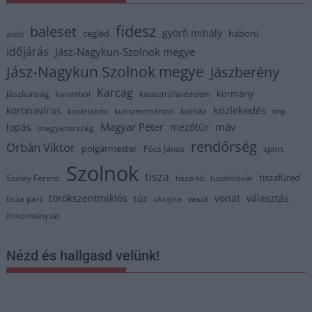
fidesz
baleset
györfi mihály
cegléd
háború
autó
időjárás
Jász-Nagykun-Szolnok megye
Jász-Nagykun Szolnok megye
Jászberény
Karcag
kormány
Jászkunság
karambol
katasztrófavédelem
közlekedés
koronavírus
kórház
kosárlabda
kunszentmárton
lmp
Magyar Péter
máv
lopás
mezőtúr
magyarország
rendőrség
Orbán Viktor
polgármester
Pócs János
sport
Szolnok
tisza
tiszafüred
Szalay Ferenc
tisza-tó
tiszaföldvár
törökszentmiklós
vonat
választás
tűz
tisza part
vasút
ukrajna
önkormányzat
Nézd és hallgasd velünk!