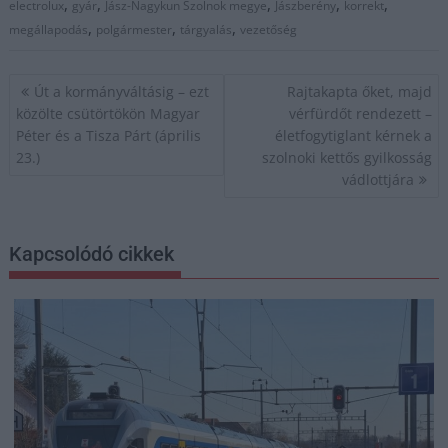
,
,
,
,
,
electrolux
gyár
Jász-Nagykun Szolnok megye
Jászberény
korrekt
,
,
,
megállapodás
polgármester
tárgyalás
vezetőség
Bejegyzés
Út a kormányváltásig – ezt
Rajtakapta őket, majd
navigáció
közölte csütörtökön Magyar
vérfürdőt rendezett –
Péter és a Tisza Párt (április
életfogytiglant kérnek a
23.)
szolnoki kettős gyilkosság
vádlottjára
Kapcsolódó cikkek