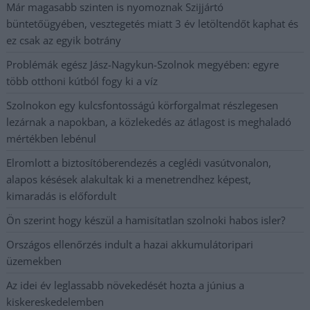
Már magasabb szinten is nyomoznak Szijjártó
büntetőügyében, vesztegetés miatt 3 év letöltendőt kaphat és
ez csak az egyik botrány
Problémák egész Jász-Nagykun-Szolnok megyében: egyre
több otthoni kútból fogy ki a víz
Szolnokon egy kulcsfontosságú körforgalmat részlegesen
lezárnak a napokban, a közlekedés az átlagost is meghaladó
mértékben lebénul
Elromlott a biztosítóberendezés a ceglédi vasútvonalon,
alapos késések alakultak ki a menetrendhez képest,
kimaradás is előfordult
Ön szerint hogy készül a hamisítatlan szolnoki habos isler?
Országos ellenőrzés indult a hazai akkumulátoripari
üzemekben
Az idei év leglassabb növekedését hozta a június a
kiskereskedelemben