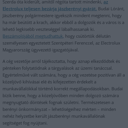
Szerda óta kiderült, amitől régóta tartott mindenki,
az
Electrolux teljesen bezárja jászberényi gyárát.
Budai Lóránt,
Jászberény polgármestere igyekszik mindent megtenni, hogy
ha már beütött a krach, akkor ebből a dolgozók és a város is a
lehető legkisebb veszteséggel lábalhassanak ki.
Beszámolójából megtudhattuk,
hogy csütörtök délután
személyesen egyeztetett Szentpéteri Ferenccel, az Electrolux
Magyarország ügyvezető igazgatójával.
A cég vezetője arról tájékoztatta, hogy aznap elkezdődtek és
pénteken folytatódnak a tárgyalások az üzemi tanáccsal.
Egyértelművé vált számára, hogy a cég vezetése pozitívan áll a
közeljövő kihívásai elé és kifejezetten érdekelt a
munkavállalókkal történő korrekt megállapodásokban. Budai
bízik benne, hogy a közeljövőben minden dolgozó számára
megnyugtató döntések fognak születni. Természetesen a
berényi önkormányzat – lehetőségeihez mérten – minden
nehéz helyzetbe került jászberényi munkavállalónak
segítséget fog nyújtani.