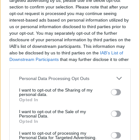
targeted advertising by us, please use the below opt-out
section to confirm your selection. Please note that after your
opt-out request is processed you may continue seeing
interest-based ads based on personal information utilized by
us or personal information disclosed to third parties prior to
your opt-out. You may separately opt-out of the further
disclosure of your personal information by third parties on the
IAB’s list of downstream participants. This information may
2026.08.06.
Kiss Lajos
also be disclosed by us to third parties on the
IAB’s List of
Sok volt az igazolatlan hiányzás, Pócs János
Downstream Participants
that may further disclose it to other
fizetéslevonást kapott, más fideszesek még
third parties.
kevesebbet vittek haza
Please note that this website/app uses one or more Google
A jászsági fideszes képviselő túl sokszor hiányzott
Personal Data Processing Opt Outs
services and may gather and store information including but
igazolatlanul a szavazásokról, de még mindig olcsón
not limited to your visit or usage behaviour. You may click to
I want to opt-out of the Sharing of my
megúszta ahhoz...
personal data.
grant or deny consent to Google and its third-party tags to
Opted In
JNSZ megyei hírek
use your data for below specified purposes in below Google
consent section.
I want to opt-out of the Sale of my
Personal Data.
Opted In
I want to opt-out of processing my
Personal Data for Targeted Advertising.