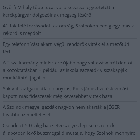
Györfi Mihály több tucat vállalkozással egyeztetett a
kerékpárgyár dolgozóinak megsegítéséről
41 fok fölé forrósodott az ország, Szolnokon pedig egy másik
rekord is megdőlt
Egy telefonhívást akart, végül rendőrök vitték el a mezőtúri
férfit
A Tisza kormány minisztere újabb nagy változásokról döntött
a közoktatásban – például az iskolaigazgatók visszakapják
munkáltatói jogaikat
Sok volt az igazolatlan hiányzás, Pócs János fizetéslevonást
kapott, más fideszesek még kevesebbet vittek haza
A Szolnok megyei gazdák nagyon nem akarták a JÉGER
további üzemeltetését
Csendélet 5.0: alig balesetveszélyes lépcső és remek
állapotban levő buszmegálló mutatja, hogy Szolnok mennyire