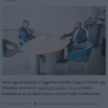
Most úgy támogatja a független médiát, hogy ez önnek egy
fillérjébe sem kerül.
Ajánlja fel adója 1%-át
a Szol24
kiadójának és járuljon hozzá a szabad sajtó túléléséhez!
,
,
,
,
JNSZ megyei hírek
bezárás
budai loránt
dolgozók
elbocsátás