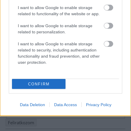
I want to allow Google to enable storage
related to functionality of the website or app.
I want to allow Google to enable storage
related to personalization.
I want to allow Google to enable storage
related to security, including authentication
functionality and fraud prevention, and other
user protection.
Hírlevél feliratkozás
CONFIRM
Adja meg keresztnevét:
Adja
meg e-mail címét:
Data Deletion
Data Access
Privacy Policy
Megismertem és elfogadom a
GDPR-szabályzat
ot