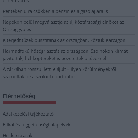
élhető város
Pénteken újra csökken a benzin és a gázolaj ára is
Napokon belül megválasztja az új köztársasági elnököt az
Országgyűlés
Kiterjedt tüzek pusztítanak az országban, köztük Karcagon
Harmadfokú hőségriasztás az országban: Szolnokon klímát
javítottak, helikoptereket is bevetettek a tüzeknél
A zárkában rosszul lett, elájult – ilyen körülményekről
számoltak be a szolnoki börtönből
Elérhetőség
Adatkezelési tájékoztató
Etikai és függetlenségi alapelvek
Hirdetési árak