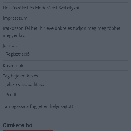
Hozzászólási és Moderálási Szabályzat
Impresszum
Iratkozzon fel heti hírlevelünkre és tudjon meg még többet
megyénkről!
Join Us
Regisztráció
Köszönjük
Tag bejelentkezés
Jelszó visszaállítása
Profil
Támogassa a független helyi sajtót!
Címkefelhő