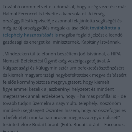
Továbbá örömmel vette tudomásul, hogy a cég vezetése már
Halmai Ferenccel is felvette a kapcsolatot. A térség
országgyűlési képviselője azonnal felajánlotta segítségét és
még az új országgyűlés megalakulása előtt
továbbította a
telephely hasznosítását is
magába foglaló jelzést a leendő
gazdasági és energetikai miniszternek, Kapitány Istvánnak.
„Mindezeken túl telefonon beszéltem Joó Istvánnal, a HIPA
Nemzeti Befektetési Ügynökség vezérigazgatójával. A
Külgazdasági és Külügyminisztérium befektetésösztönzésért
és kiemelt magyarországi nagybefektetések megvalósításáért
felelős kormánybiztosa megnyugtatott, hogy kiemelt
figyelemmel kezelik a jászberényi helyzetet és mindent
megtesznek annak érdekében, hogy – ha más profillal is – de
tovább tudjon üzemelni a nagymúltú telephely. Köszönöm
mindenki segítségét! Őszintén hiszem, hogy az összefogás és
a befektetett munka hamarosan meghozza a gyümölcsét!” –
tekintett előre Budai Lóránt. (Fotó: Budai Lóránt – Facebook,
Forbes)