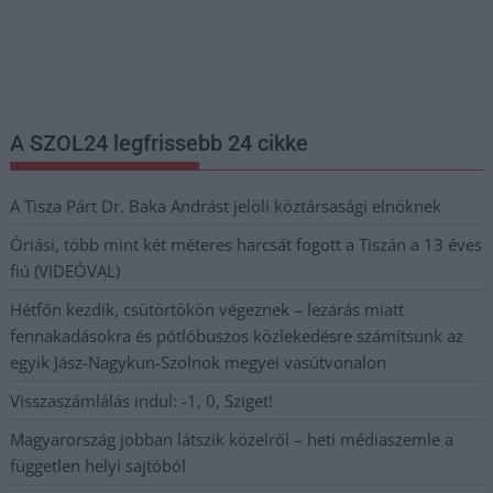
Nem szeretne lemaradni semmiről? Csak egy kattintás, és hírlevelünk a
legfrissebb információkkal és exkluzív tartalmakkal hétről hétre
postaládájába érkezik!
A SZOL24 legfrissebb 24 cikke
A Tisza Párt Dr. Baka Andrást jelöli köztársasági elnöknek
Óriási, több mint két méteres harcsát fogott a Tiszán a 13 éves
fiú (VIDEÓVAL)
Hétfőn kezdik, csütörtökön végeznek – lezárás miatt
fennakadásokra és pótlóbuszos közlekedésre számítsunk az
egyik Jász-Nagykun-Szolnok megyei vasútvonalon
Visszaszámlálás indul: -1, 0, Sziget!
Magyarország jobban látszik közelről – heti médiaszemle a
független helyi sajtóból