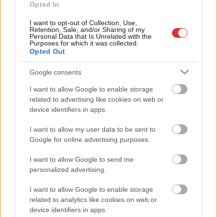
Opted In
I want to opt-out of Collection, Use,
Retention, Sale, and/or Sharing of my
Personal Data that Is Unrelated with the
Purposes for which it was collected.
Opted Out
Google consents
I want to allow Google to enable storage
2026.08.06.
Fazekas Adrián
related to advertising like cookies on web or
A Szolnok megyei gazdák nagyon nem akarták a
device identifiers in apps.
JÉGER további üzemeltetését
Ahogy korábban már írtunk róla, megyei szinten
I want to allow my user data to be sent to
alkalmazkodik a gazdálkodók döntéséhez az
Google for online advertising purposes.
Agrárminisztérium és a Nemzeti...
I want to allow Google to send me
JNSZ megyei hírek
personalized advertising.
I want to allow Google to enable storage
related to analytics like cookies on web or
device identifiers in apps.