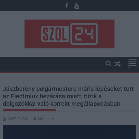
Skip
to
content
Jászberény polgármestere máris lépéseket tett
az Electrolux bezárása miatt, bízik a
dolgozókkal való korrekt megállapodásban
2026.04.24.
Kiss Lajos