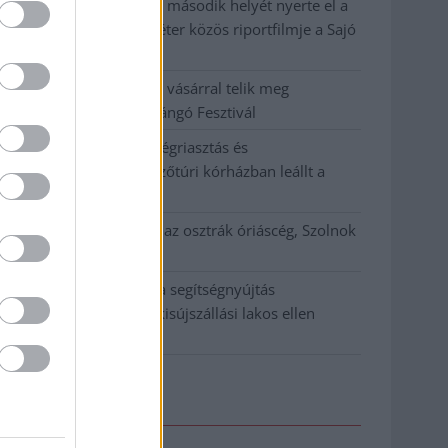
A MÚOSZ sajtódíjának második helyét nyerte el a
Borsod24 és a Paraméter közös riportfilmje a Sajó
szennyezéséről
Tánccal, zeneszóval és vásárral telik meg
Jászberény, indul a Csángó Fesztivál
Meghosszabbított hőségriasztás és
vízkorlátozások, a mezőtúri kórházban leállt a
klíma
Átszervezi működését az osztrák óriáscég, Szolnok
is érintett
Tragédiába torkollott a segítségnyújtás
elmulasztása, három kisújszállási lakos ellen
emeltek vádat
Elérhetőség