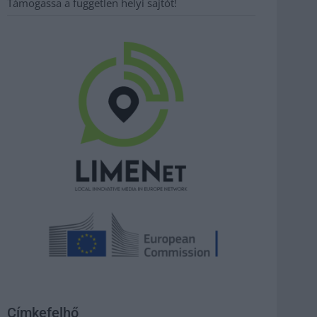
Támogassa a független helyi sajtót!
Címkefelhő