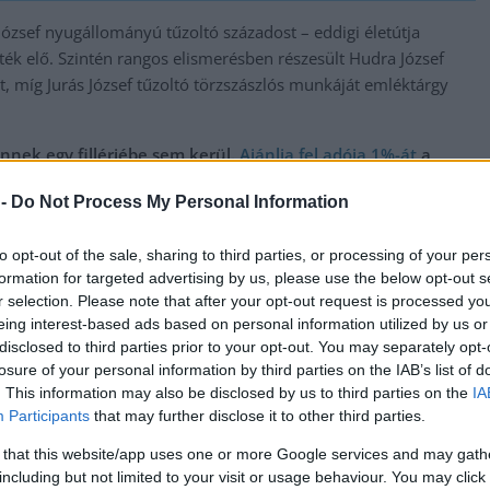
József nyugállományú tűzoltó századost – eddigi életútja
ték elő. Szintén rangos elismerésben részesült Hudra József
tt, míg Jurás József tűzoltó törzszászlós munkáját emléktárgy
nnek egy fillérjébe sem kerül.
Ajánlja fel adója 1%-át
a
ó túléléséhez!
 -
Do Not Process My Personal Information
,
,
,
,
favédelem
rendőrnap
szolgálat
tűzoltónap
ünnepség
to opt-out of the sale, sharing to third parties, or processing of your per
formation for targeted advertising by us, please use the below opt-out s
t
A hétvégén minden a gasztronómiáról szól majd
r selection. Please note that after your opt-out request is processed y
Szolnokon
eing interest-based ads based on personal information utilized by us or
disclosed to third parties prior to your opt-out. You may separately opt-
losure of your personal information by third parties on the IAB’s list of
. This information may also be disclosed by us to third parties on the
IA
Participants
that may further disclose it to other third parties.
 that this website/app uses one or more Google services and may gath
including but not limited to your visit or usage behaviour. You may click 