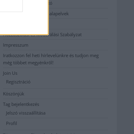
Adatkezelési tájékoztató
Etikai és függetlenségi alapelvek
Hirdetési árak
Hozzászólási és Moderálási Szabályzat
Impresszum
Iratkozzon fel heti hírlevelünkre és tudjon meg
még többet megyénkről!
Join Us
Regisztráció
Köszönjük
Tag bejelentkezés
Jelszó visszaállítása
Profil