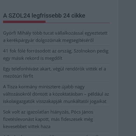
A SZOL24 legfrissebb 24 cikke
Györfi Mihály több tucat vállalkozással egyeztetett
a kerékpárgyár dolgozóinak megsegítéséről
41 fok fölé forrósodott az ország, Szolnokon pedig
egy másik rekord is megdőlt
Egy telefonhívást akart, végül rendőrök vitték el a
mezőtúri férfit
A Tisza kormány minisztere újabb nagy
változásokról döntött a közoktatásban – például az
iskolaigazgatók visszakapják munkáltatói jogaikat
Sok volt az igazolatlan hiányzás, Pócs János
fizetéslevonást kapott, más fideszesek még
kevesebbet vittek haza