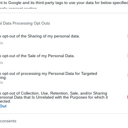
 to Google and its third-party tags to use your data for below specifi
ogle consent section.
l Data Processing Opt Outs
o opt-out of the Sharing of my personal data.
szol24.hu
2026.08.05.
szol24.hu
In
neszóval és vásárral
Meghosszabbított
ászberény, indul a
hőségriasztás és
o opt-out of the Sale of my Personal Data.
ztivál
vízkorlátozások, a mezőtúri
In
kórházban leállt a klíma
t-medencei folklór és a
Meghosszabbította az ország egész
to opt-out of processing my Personal Data for Targeted
és központjává válik
ing.
területére érvényes, harmadfokú
ma indul a XXXIV.
In
hőségriasztást az Országos
ált....
o opt-out of Collection, Use, Retention, Sale, and/or Sharing
Tisztifőorvos augusztus 7-én éjfélig,
ek
ersonal Data that Is Unrelated with the Purposes for which it
miközben a...
lected.
Out
JNSZ megyei hírek
consents