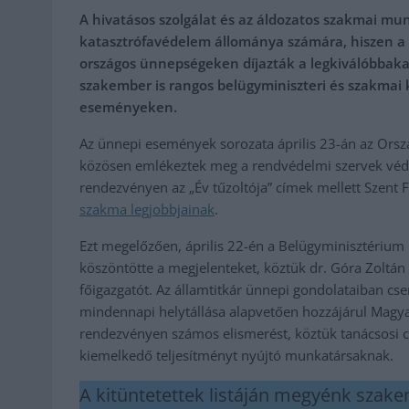
A hivatásos szolgálat és az áldozatos szakmai mu
katasztrófavédelem állománya számára, hiszen a
országos ünnepségeken díjazták a legkiválóbbaka
szakember is rangos belügyminiszteri és szakmai 
eseményeken.
Az ünnepi események sorozata április 23-án az Orsz
közösen emlékeztek meg a rendvédelmi szervek védősz
rendezvényen az „Év tűzoltója” címek mellett Szent Fl
szakma legjobbjainak
.
Ezt megelőzően, április 22-én a Belügyminisztérium 
köszöntötte a megjelenteket, köztük dr. Góra Zoltán
főigazgatót. Az államtitkár ünnepi gondolataiban cse
mindennapi helytállása alapvetően hozzájárul Magya
rendezvényen számos elismerést, köztük tanácsosi c
kiemelkedő teljesítményt nyújtó munkatársaknak.
A kitüntetettek listáján megyénk szake