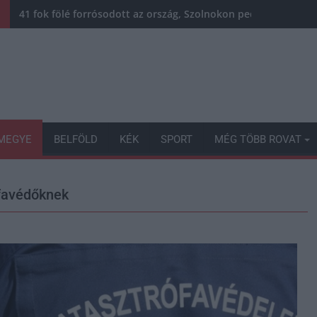
41 fok fölé forrósodott az ország, Szolnokon pedig egy másik
MEGYE
BELFÖLD
KÉK
SPORT
MÉG TÖBB ROVAT
favédőknek