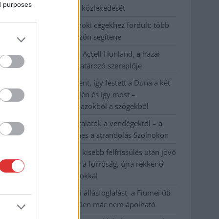
ed purposes
Kecskemét vasútvonal közlekedését
A polgármester a szolnoki cégekhez fordult: több
száz elbocsátott dolgozón segítene
Csődbe ment a tószegi Accell Hunland, a hazai
kerékpárgyártás meghatározó szereplője
Egyszer fent, egyszer lent, így festett a Duna a két
évvel ezelőtti árvíz idején és így most –
fotógyűjtemény ugyanazokból a szögekből
Ilyenek eddig a tapasztalatok a vendégektől – a
hőhullám miatt ingyenes a strandolás Szolnokon
Nem biztató: a hétvégi kisebb felfrissülés után jövő
héten megint visszatér a forróság, újra rekkenő
hőség jön, akár 38 fokokkal
Közzétették a szakértői állásfoglalást, a Fiumei úti
fák többsége szakszerűen már nem ápolható