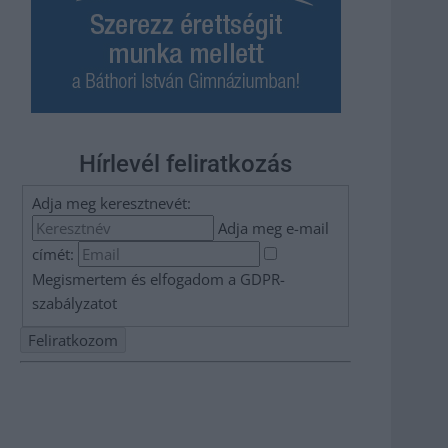
Hírlevél feliratkozás
Adja meg keresztnevét:
Adja meg e-mail
címét:
Megismertem és elfogadom a
GDPR-
szabályzat
ot
Nem szeretne lemaradni semmiről? Csak egy kattintás, és
hírlevelünk a legfrissebb információkkal és exkluzív
tartalmakkal hétről hétre postaládájába érkezik!