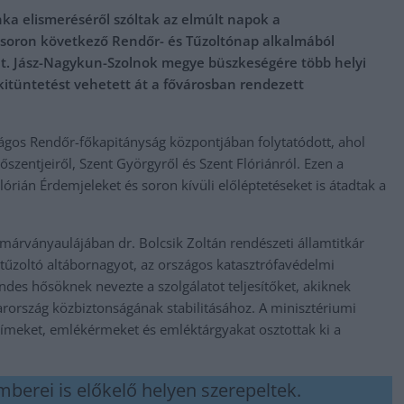
nka elismeréséről szóltak az elmúlt napok a
 soron következő Rendőr- és Tűzoltónap alkalmából
t. Jász-Nagykun-Szolnok megye büszkeségére több helyi
kitüntetést vehetett át a fővárosban rendezett
ágos Rendőr-főkapitányság központjában folytatódott, ahol
entjeiről, Szent Györgyről és Szent Flóriánról. Ezen a
órián Érdemjeleket és soron kívüli előléptetéseket is átadtak a
márványaulájában dr. Bolcsik Zoltán rendészeti államtitkár
 tűzoltó altábornagyot, az országos katasztrófavédelmi
ndes hősöknek nevezte a szolgálatot teljesítőket, akiknek
rország közbiztonságának stabilitásához. A minisztériumi
ímeket, emlékérmeket és emléktárgyakat osztottak ki a
mberei is előkelő helyen szerepeltek.