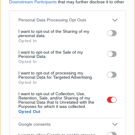
Downstream Participants
that may further disclose it to other
szerinte a kormány
third parties.
jelenleg nem tervez
ilyet. Igaz, szerinte
Please note that this website/app uses one or more Google
Personal Data Processing Opt Outs
sokan támogatnák ezt
services and may gather and store information including but
a lépést. Mire
not limited to your visit or usage behaviour. You may click to
I want to opt-out of the Sharing of my
personal data.
grant or deny consent to Google and its third-party tags to
készüljünk? A parlament honvédelmi és rendészeti
Opted In
use your data for below specified purposes in below Google
bizottságának azonnali összehívását kezdeményezte a DK
consent section.
I want to opt-out of the Sale of my
hétfőn. Vadai Ágnes többek között arra a kérdésre vár választ
Personal Data.
Benkő Tibor honvédelmi minisztertől, hogy a kormány vissza
Opted In
akarja-e állítani a kötelező sorkatonai szolgálatot. A
I want to opt-out of processing my
kérdést egy kiskunhalasi kampányrendezvényen is megkapta
Personal Data for Targeted Advertising.
a honvédelmi miniszter, miután az ukrajnai háborúról és a
Opted In
magyar honvédség állapotáról tartott előadást. A közönség
I want to opt-out of Collection, Use,
soraiból jelentkezett egy férfi, aki arról beszélt, hogy sok-sok
Retention, Sale, and/or Sharing of my
Personal Data that Is Unrelated with the
honfitársához hasonlóan ő…
Purposes for which it was collected.
Opted Out
TOVÁBB OLVASOM
Google consents
,
,
,
,
Magyarország
fidesz
sorkatonaság
szolgálat
tervek
visszaállítás
I want to allow Google to enable storage