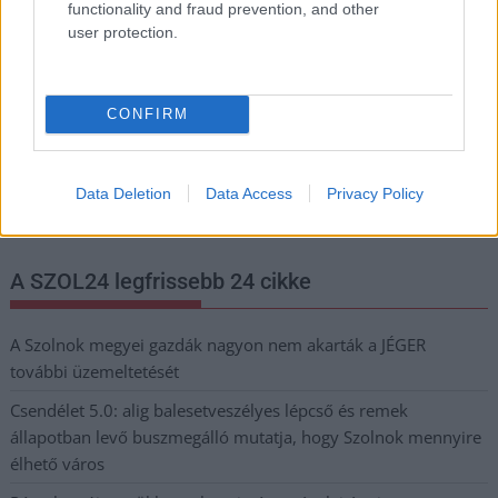
Adja meg keresztnevét:
Adja
functionality and fraud prevention, and other
user protection.
meg e-mail címét:
Megismertem és elfogadom a
GDPR-szabályzat
ot
CONFIRM
Nem szeretne lemaradni semmiről? Csak egy kattintás, és hírlevelünk a
legfrissebb információkkal és exkluzív tartalmakkal hétről hétre
Data Deletion
Data Access
Privacy Policy
postaládájába érkezik!
A SZOL24 legfrissebb 24 cikke
A Szolnok megyei gazdák nagyon nem akarták a JÉGER
további üzemeltetését
Csendélet 5.0: alig balesetveszélyes lépcső és remek
állapotban levő buszmegálló mutatja, hogy Szolnok mennyire
élhető város