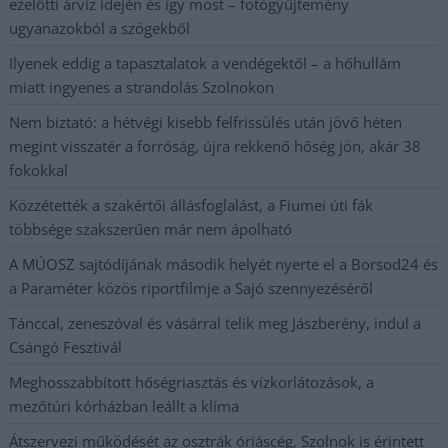
ezelőtti árvíz idején és így most – fotógyűjtemény
ugyanazokból a szögekből
Ilyenek eddig a tapasztalatok a vendégektől – a hőhullám
miatt ingyenes a strandolás Szolnokon
Nem biztató: a hétvégi kisebb felfrissülés után jövő héten
megint visszatér a forróság, újra rekkenő hőség jön, akár 38
fokokkal
Közzétették a szakértői állásfoglalást, a Fiumei úti fák
többsége szakszerűen már nem ápolható
A MÚOSZ sajtódíjának második helyét nyerte el a Borsod24 és
a Paraméter közös riportfilmje a Sajó szennyezéséről
Tánccal, zeneszóval és vásárral telik meg Jászberény, indul a
Csángó Fesztivál
Meghosszabbított hőségriasztás és vízkorlátozások, a
mezőtúri kórházban leállt a klíma
Átszervezi működését az osztrák óriáscég, Szolnok is érintett