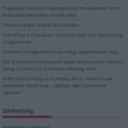
Tragédiába torkollott a segítségnyújtás elmulasztása, három
kisújszállási lakos ellen emeltek vádat
Hatalmas lángok csaptak fel Szolnokon
Vízitraffipax a Tisza-tavon: mostantól senki sem úszhatja meg
a száguldozást
Szolnokra is megérkezik a nyár eddigi legkeményebb napja
Már Szolnokon is korlátozások léptek életbe a tartós hatalmas
hőség, a vízhiány és az áramtakarékosság miatt
A NER kihúzta a talajt az Új Néplap alól is, immáron csak
hetilapként jelenik meg – végképp vége a nyomtatott
sajtónak?
Elérhetőség
Adatkezelési tájékoztató