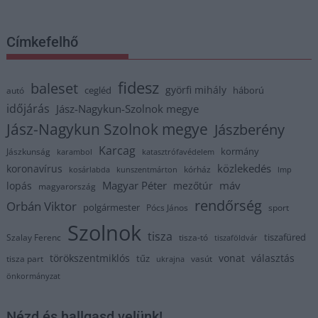
Címkefelhő
fidesz
baleset
györfi mihály
cegléd
háború
autó
időjárás
Jász-Nagykun-Szolnok megye
Jász-Nagykun Szolnok megye
Jászberény
Karcag
kormány
Jászkunság
karambol
katasztrófavédelem
közlekedés
koronavírus
kórház
kosárlabda
kunszentmárton
lmp
Magyar Péter
máv
lopás
mezőtúr
magyarország
rendőrség
Orbán Viktor
polgármester
Pócs János
sport
Szolnok
tisza
tiszafüred
Szalay Ferenc
tisza-tó
tiszaföldvár
törökszentmiklós
vonat
választás
tűz
tisza part
vasút
ukrajna
önkormányzat
Nézd és hallgasd velünk!