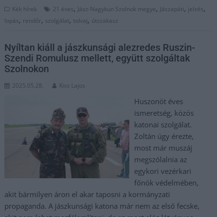
,
,
,
,
Kék hírek
21 éves
Jász-Nagykun Szolnok megye
Jászapáti
jelzés
,
,
,
,
lopás
rendőr
szolgálat
tolvaj
útszakasz
Nyíltan kiáll a jászkunsági alezredes Ruszin-
Szendi Romulusz mellett, együtt szolgáltak
Szolnokon
2025.05.28.
Kiss Lajos
Huszonöt éves
ismeretség, közös
katonai szolgálat.
Zoltán úgy érezte,
most már muszáj
megszólalnia az
egykori vezérkari
főnök védelmében,
akit bármilyen áron el akar taposni a kormányzati
propaganda. A jászkunsági katona már nem az első fecske,