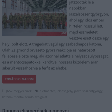
játszódtak le a
napokban
Jászalsószentgyörgyön,
ahol egy idős ember
hirtelen rosszul lett,
majd eszméletét
vesztve esett össze egy
helyi bolt előtt. A tragédiát végül egy szabadnapos katona,
Oláh Zsigmond őrvezető gyors reakciója és határozott
fellépése előzte meg, aki azonnal átlátta a helyzet súlyosságát,
és a mentőcsapatokkal karöltve, hosszas küzdelem árán
sikerült visszahoznia a férfit az életbe.
TOVÁBB OLVASOM
,
,
,
JNSZ megyei hírek
életmentés
elsősegély
jászalsószentgyörgy
,
,
,
katona
mentő
sérült
szolgálat
Rangos elismerések a megyei