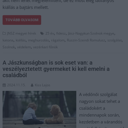
akit nem lehet megfélemlíteni, de ez most elég látványos
kiállás a bajtárs mellett.
TOVÁBB OLVASOM
,
,
,
JNSZ megyei hírek
25 év
fidesz
Jász-Nagykun Szolnok megye
,
,
,
,
,
,
katona
kiállás
meghurcolás
rágalom
Ruszin-Szendi Romulusz
szolgálat
,
,
Szolnok
védelem
vezérkari főnök
A Jászkunságban is sok eset van: a
veszélyeztetett gyermeket ki kell emelni a
családból
2024.11.15.
Kiss Lajos
A védőnői szolgálat
nagyon sokat tehet a
családokért a
mindennapok során,
kezdetben a várandós