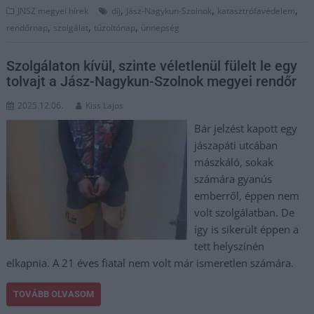
,
,
,
JNSZ megyei hírek
díj
Jász-Nagykun-Szolnok
katasztrófavédelem
,
,
,
rendőrnap
szolgálat
tűzoltónap
ünnepség
Szolgálaton kívül, szinte véletlenül fülelt le egy
tolvajt a Jász-Nagykun-Szolnok megyei rendőr
2025.12.06.
Kiss Lajos
Bár jelzést kapott egy
jászapáti utcában
mászkáló, sokak
számára gyanús
emberről, éppen nem
volt szolgálatban. De
így is sikerült éppen a
tett helyszínén
elkapnia. A 21 éves fiatal nem volt már ismeretlen számára.
TOVÁBB OLVASOM