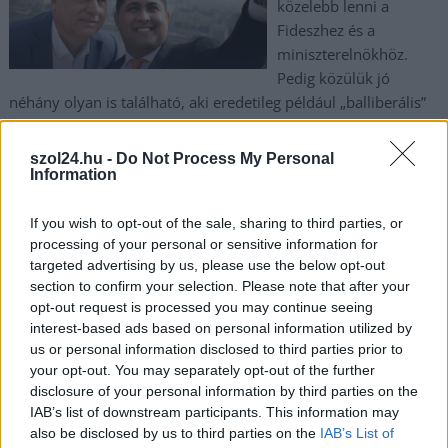
közelebb lenni a
Fideszhez és a
miniszterelnökhöz.
Pedig közülük jó
néhány olyan is található, aki eredetileg például „balliberális”
volt, amíg az MSZP volt hatalmon, aztán hirtelen nagyjából
2010-től „megvilágosodtak”.
szol24.hu -
Do Not Process My Personal
Information
TOVÁBB OLVASOM
If you wish to opt-out of the sale, sharing to third parties, or
,
,
,
,
,
Szolnok
celeb
fidesz
kis grófó
Orbán Viktor
szavazatok
szolgálat
processing of your personal or sensitive information for
targeted advertising by us, please use the below opt-out
section to confirm your selection. Please note that after your
A kötelező sorkatonai szolgálat visszahozásáról
opt-out request is processed you may continue seeing
beszélt a honvédelmi miniszter
interest-based ads based on personal information utilized by
us or personal information disclosed to third parties prior to
2022.03.07.
Kiss Lajos
your opt-out. You may separately opt-out of the further
Kategorikusan nem
disclosure of your personal information by third parties on the
zárkózott el ettől
IAB’s list of downstream participants. This information may
Benkő Tibor, de
also be disclosed by us to third parties on the
IAB’s List of