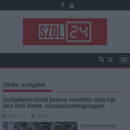
Skip
to
content
Címke:
szolgálat
Szolgálaton kívüli katona mentette meg egy
idős férfi életét Jászalsószentgyörgyön
2026.06.15.
szol24.hu
Drámai pillanatok