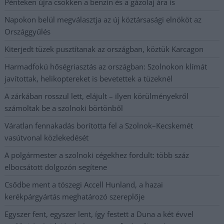
Pénteken újra csökken a benzin és a gázolaj ára is
Napokon belül megválasztja az új köztársasági elnököt az
Országgyűlés
Kiterjedt tüzek pusztítanak az országban, köztük Karcagon
Harmadfokú hőségriasztás az országban: Szolnokon klímát
javítottak, helikoptereket is bevetettek a tüzeknél
A zárkában rosszul lett, elájult – ilyen körülményekről
számoltak be a szolnoki börtönből
Váratlan fennakadás borította fel a Szolnok–Kecskemét
vasútvonal közlekedését
A polgármester a szolnoki cégekhez fordult: több száz
elbocsátott dolgozón segítene
Csődbe ment a tószegi Accell Hunland, a hazai
kerékpárgyártás meghatározó szereplője
Egyszer fent, egyszer lent, így festett a Duna a két évvel