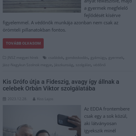
anyát felkészítve, majd
a gyermek megfelelő
fejlődését kísérve
figyelemmel. A védőnők munkája azonban nem csak az
örömteli pillanatokban fontos.
TOVÁBB OLVASOM
,
,
,
,
JNSZ megyei hírek
családok
gondoskodás
gyámügy
gyermek
,
,
,
Jász-Nagykun Szolnok megye
Jászkunság
szolgálat
védőnő
Kis Grófo útja a Fideszig, avagy így állnak a
celebek Orbán Viktor szolgálatába
2023.12.28.
Kiss Lajos
Az EDDA frontembere
csak egy a sok közül,
aki látványosan
igyekszik minél