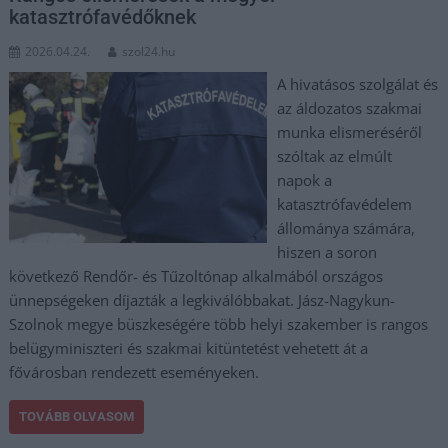
katasztrófavédőknek
2026.04.24.
szol24.hu
A hivatásos szolgálat és
az áldozatos szakmai
munka elismeréséről
szóltak az elmúlt
napok a
katasztrófavédelem
állománya számára,
hiszen a soron
következő Rendőr- és Tűzoltónap alkalmából országos
ünnepségeken díjazták a legkiválóbbakat. Jász-Nagykun-
Szolnok megye büszkeségére több helyi szakember is rangos
belügyminiszteri és szakmai kitüntetést vehetett át a
fővárosban rendezett eseményeken.
TOVÁBB OLVASOM