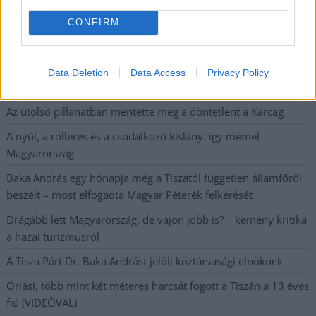
A SZOL24 legfrissebb 24 cikke
CONFIRM
Hogyan került a Kossuth téri metrómegállóba egy vaddisznó?
Odaúszott, majd a szárazföldön gyorsan megoldotta a
Data Deletion
Data Access
Privacy Policy
továbbiakat (VIDEÓVAL)
Az utolsó pillanatban mentette meg a döntetlent a Karcag
A nyúl, a rolleres és a csodálkozó kislány: így mémel
Magyarország
Baka András egy hónapja még a Tiszától független államfőről
beszélt – most elfogadta Magyar Péterék felkérését
Drágább lett Magyarország, de vajon jobb is? – kemény kritika
a hazai turizmusról
A Tisza Párt Dr. Baka Andrást jelöli köztársasági elnöknek
Óriási, több mint két méteres harcsát fogott a Tiszán a 13 éves
fiú (VIDEÓVAL)