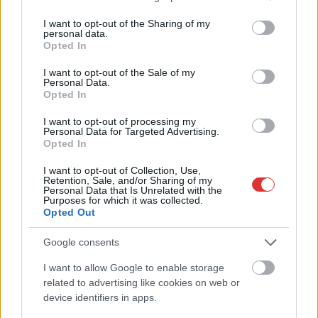
services and may gather and store information including but
not limited to your visit or usage behaviour. You may click to
I want to opt-out of the Sharing of my
personal data.
grant or deny consent to Google and its third-party tags to
Opted In
use your data for below specified purposes in below Google
2026.08.07.
Kiss Lajos
consent section.
I want to opt-out of the Sale of my
Elromlott a biztosítóberendezés a ceglédi
Personal Data.
vasútvonalon, alapos késések alakultak ki a
Opted In
menetrendhez képest, kimaradás is előfordult
I want to opt-out of processing my
Napok óta tart a rendkívüli kánikula, a biztosítóberendezés
Personal Data for Targeted Advertising.
pedig újra megadta magát a ceglédi vonalon, így...
Opted In
JNSZ megyei hírek
I want to opt-out of Collection, Use,
Retention, Sale, and/or Sharing of my
Personal Data that Is Unrelated with the
Purposes for which it was collected.
Opted Out
Google consents
I want to allow Google to enable storage
related to advertising like cookies on web or
device identifiers in apps.