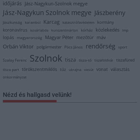
időjárás
Jász-Nagykun-Szolnok megye
Jász-Nagykun Szolnok megye
Jászberény
Karcag
kormány
Jászkunság
karambol
katasztrófavédelem
közlekedés
koronavírus
kórház
kosárlabda
kunszentmárton
lmp
Magyar Péter
máv
lopás
mezőtúr
magyarország
rendőrség
Orbán Viktor
polgármester
Pócs János
sport
Szolnok
tisza
tiszafüred
Szalay Ferenc
tisza-tó
tiszaföldvár
törökszentmiklós
vonat
választás
tűz
tisza part
vasút
ukrajna
önkormányzat
Nézd és hallgasd velünk!