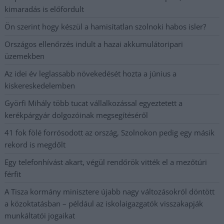
kimaradás is előfordult
Ön szerint hogy készül a hamisítatlan szolnoki habos isler?
Országos ellenőrzés indult a hazai akkumulátoripari
üzemekben
Az idei év leglassabb növekedését hozta a június a
kiskereskedelemben
Györfi Mihály több tucat vállalkozással egyeztetett a
kerékpárgyár dolgozóinak megsegítéséről
41 fok fölé forrósodott az ország, Szolnokon pedig egy másik
rekord is megdőlt
Egy telefonhívást akart, végül rendőrök vitték el a mezőtúri
férfit
A Tisza kormány minisztere újabb nagy változásokról döntött
a közoktatásban – például az iskolaigazgatók visszakapják
munkáltatói jogaikat