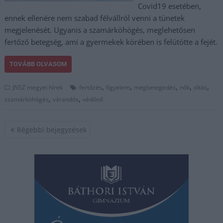
Covid19 esetében,
ennek ellenére nem szabad félvállról venni a tünetek
megjelenését. Ugyanis a szamárköhögés, meglehetősen
fertőző betegség, ami a gyermekek körében is felütötte a fejét.
TOVÁBB OLVASOM
,
,
,
,
,
JNSZ megyei hírek
fertőzés
figyelem
megbetegedés
nők
oltás
,
,
szamárköhögés
várandós
védőnő
Bejegyzés
Régebbi bejegyzések
navigáció