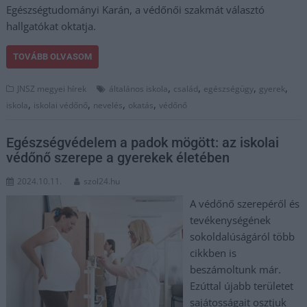
Egészségtudományi Karán, a védőnői szakmát választó
hallgatókat oktatja.
TOVÁBB OLVASOM
,
,
,
,
JNSZ megyei hírek
általános iskola
család
egészségügy
gyerek
,
,
,
,
iskola
iskolai védőnő
nevelés
okatás
védőnő
Egészségvédelem a padok mögött: az iskolai
védőnő szerepe a gyerekek életében
2024.10.11.
szol24.hu
A védőnő szerepéről és
tevékenységének
sokoldalúságáról több
cikkben is
beszámoltunk már.
Ezúttal újabb területet
sajátosságait osztjuk