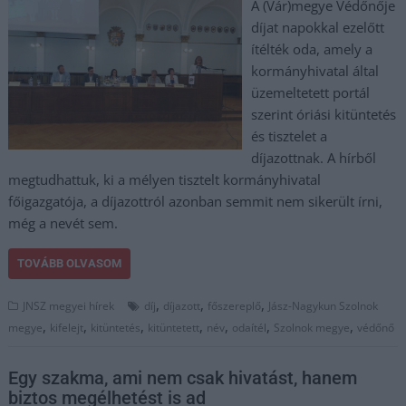
A (Vár)megye Védőnője
díjat napokkal ezelőtt
ítélték oda, amely a
kormányhivatal által
üzemeltetett portál
szerint óriási kitüntetés
és tisztelet a
díjazottnak. A hírből
megtudhattuk, ki a mélyen tisztelt kormányhivatal
főigazgatója, a díjazottról azonban semmit nem sikerült írni,
még a nevét sem.
TOVÁBB OLVASOM
,
,
,
JNSZ megyei hírek
díj
díjazott
főszereplő
Jász-Nagykun Szolnok
,
,
,
,
,
,
,
megye
kifelejt
kitüntetés
kitüntetett
név
odaítél
Szolnok megye
védőnő
Egy szakma, ami nem csak hivatást, hanem
biztos megélhetést is ad