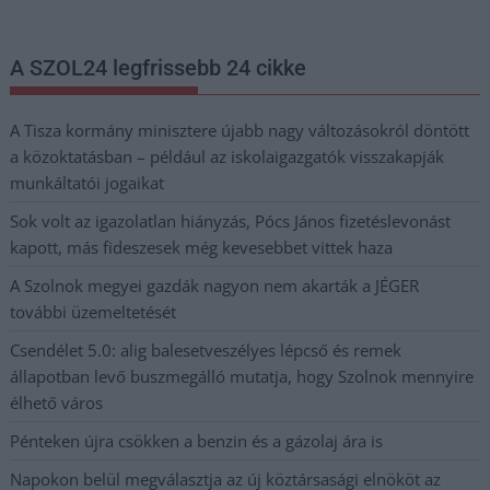
A SZOL24 legfrissebb 24 cikke
A Tisza kormány minisztere újabb nagy változásokról döntött
a közoktatásban – például az iskolaigazgatók visszakapják
munkáltatói jogaikat
Sok volt az igazolatlan hiányzás, Pócs János fizetéslevonást
kapott, más fideszesek még kevesebbet vittek haza
A Szolnok megyei gazdák nagyon nem akarták a JÉGER
további üzemeltetését
Csendélet 5.0: alig balesetveszélyes lépcső és remek
állapotban levő buszmegálló mutatja, hogy Szolnok mennyire
élhető város
Pénteken újra csökken a benzin és a gázolaj ára is
Napokon belül megválasztja az új köztársasági elnököt az