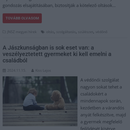
gondozás elsajátításában, biztosítják a kötelező oltások…
TOVÁBB OLVASOM
,
,
,
JNSZ megyei hírek
oltás
szolgáltatás
szülészet
védőnő
A Jászkunságban is sok eset van: a
veszélyeztetett gyermeket ki kell emelni a
családból
2024.11.15.
Kiss Lajos
A védőnői szolgálat
nagyon sokat tehet a
családokért a
mindennapok során,
kezdetben a várandós
anyát felkészítve, majd
a gyermek megfelelő
fejlődését kísérve