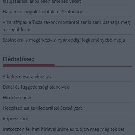
kisújszállási lakos ellen emeltek vádat
Hatalmas lángok csaptak fel Szolnokon
Vízitraffipax a Tisza-tavon: mostantól senki sem úszhatja meg
a száguldozást
Szolnokra is megérkezik a nyár eddigi legkeményebb napja
Elérhetőség
Adatkezelési tájékoztató
Etikai és függetlenségi alapelvek
Hirdetési árak
Hozzászólási és Moderálási Szabályzat
Impresszum
Iratkozzon fel heti hírlevelünkre és tudjon meg még többet