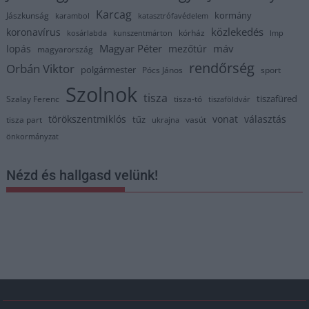
Karcag
kormány
Jászkunság
karambol
katasztrófavédelem
közlekedés
koronavírus
kórház
kosárlabda
kunszentmárton
lmp
Magyar Péter
máv
lopás
mezőtúr
magyarország
rendőrség
Orbán Viktor
polgármester
Pócs János
sport
Szolnok
tisza
tiszafüred
Szalay Ferenc
tisza-tó
tiszaföldvár
törökszentmiklós
vonat
választás
tűz
tisza part
vasút
ukrajna
önkormányzat
Nézd és hallgasd velünk!