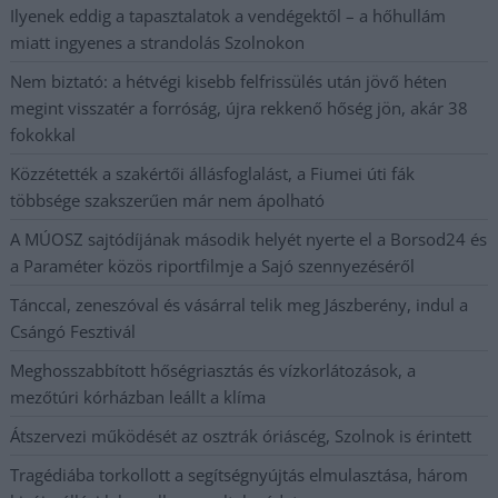
Ilyenek eddig a tapasztalatok a vendégektől – a hőhullám
miatt ingyenes a strandolás Szolnokon
Nem biztató: a hétvégi kisebb felfrissülés után jövő héten
megint visszatér a forróság, újra rekkenő hőség jön, akár 38
fokokkal
Közzétették a szakértői állásfoglalást, a Fiumei úti fák
többsége szakszerűen már nem ápolható
A MÚOSZ sajtódíjának második helyét nyerte el a Borsod24 és
a Paraméter közös riportfilmje a Sajó szennyezéséről
Tánccal, zeneszóval és vásárral telik meg Jászberény, indul a
Csángó Fesztivál
Meghosszabbított hőségriasztás és vízkorlátozások, a
mezőtúri kórházban leállt a klíma
Átszervezi működését az osztrák óriáscég, Szolnok is érintett
Tragédiába torkollott a segítségnyújtás elmulasztása, három