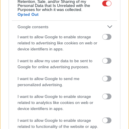
Magyarország
baba
család
csecsemő
gyermek
jelzőrendszer
Retention, Sale, and/or Sharing of my
Personal Data that Is Unrelated with the
,
,
,
oltás
orvos
védőnő
védőoltás
Purposes for which it was collected.
Opted Out
Minden, amit a gyermekvédelemről tudni
Google consents
érdemes
I want to allow Google to enable storage
2024.09.09.
szol24.hu
related to advertising like cookies on web or
Veszélyeztetés minden
device identifiers in apps.
olyasmi, ami árt a
I want to allow my user data to be sent to
gyerek testi vagy lelki
Google for online advertising purposes.
fejlődésének. Lehet
veszélyeztető, ha a
I want to allow Google to send me
szülő csinál valamit,
personalized advertising.
amit nem kellene, vagy
nem csinál valamit,
I want to allow Google to enable storage
related to analytics like cookies on web or
amit kellene. Ha gyermek fejlődése és ellátása nem
device identifiers in apps.
megfelelően biztosított, kiemelhető a családból, de ennek
szigorú szabályai vannak. Egy szakemberrel arról
I want to allow Google to enable storage
beszélgettünk, hogyan előzhető meg a baj, illetve ha már ki
related to functionality of the website or app.