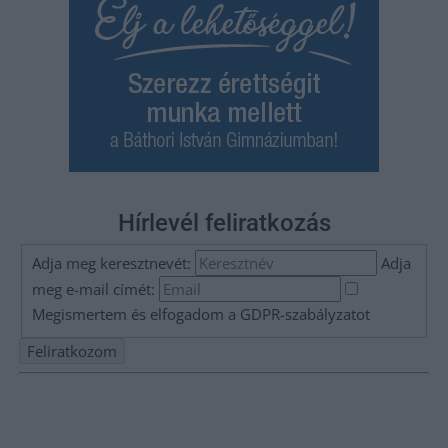
Hírlevél feliratkozás
Adja meg keresztnevét:
Adja
meg e-mail címét:
Megismertem és elfogadom a
GDPR-szabályzat
ot
Nem szeretne lemaradni semmiről? Csak egy kattintás, és hírlevelünk a
legfrissebb információkkal és exkluzív tartalmakkal hétről hétre
postaládájába érkezik!