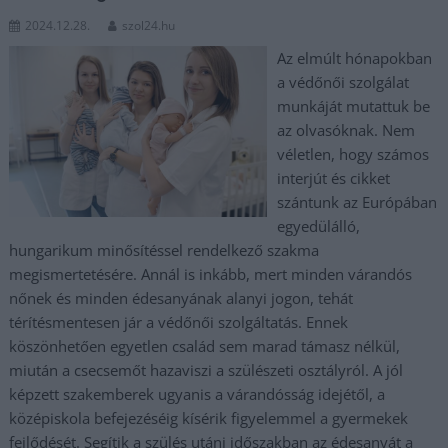
2024.12.28.
szol24.hu
Az elmúlt hónapokban
a védőnői szolgálat
munkáját mutattuk be
az olvasóknak. Nem
véletlen, hogy számos
interjút és cikket
szántunk az Európában
egyedülálló,
hungarikum minősítéssel rendelkező szakma
megismertetésére. Annál is inkább, mert minden várandós
nőnek és minden édesanyának alanyi jogon, tehát
térítésmentesen jár a védőnői szolgáltatás. Ennek
köszönhetően egyetlen család sem marad támasz nélkül,
miután a csecsemőt hazaviszi a szülészeti osztályról. A jól
képzett szakemberek ugyanis a várandósság idejétől, a
középiskola befejezéséig kísérik figyelemmel a gyermekek
fejlődését. Segítik a szülés utáni időszakban az édesanyát a