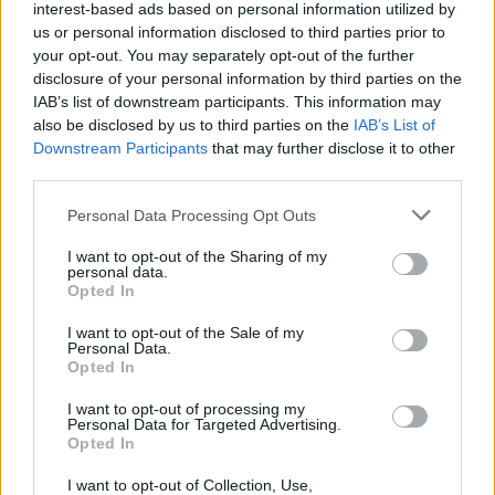
interest-based ads based on personal information utilized by
több területen is
us or personal information disclosed to third parties prior to
elismert
your opt-out. You may separately opt-out of the further
gyermekgyógyász és
disclosure of your personal information by third parties on the
professzor, aki
IAB’s list of downstream participants. This information may
also be disclosed by us to third parties on the
IAB’s List of
előszeretettel
Downstream Participants
that may further disclose it to other
hangsúlyozza a
third parties.
védőnők és
gyermekorvosok közötti együttműködés fontosságát. A
Please note that this website/app uses one or more Google
Personal Data Processing Opt Outs
védőnők preventív szerepe elengedhetetlen a családok
services and may gather and store information including but
not limited to your visit or usage behaviour. You may click to
I want to opt-out of the Sharing of my
egészségének megőrzésében, míg a gyermekorvosokhoz a
personal data.
grant or deny consent to Google and its third-party tags to
családok főként egészségügyi problémákkal fordulnak. Az
Opted In
use your data for below specified purposes in below Google
oktatás és gyakorlat során a védőnők komplex tudást kapnak,
consent section.
I want to opt-out of the Sale of my
hogy hatékonyan támogathassák a gyermekek egészséges
Personal Data.
fejlődését, miközben képesek felismerni a fejlődési eltéréseket
Opted In
és orvosi segítséget kérni.
I want to opt-out of processing my
Personal Data for Targeted Advertising.
Opted In
TOVÁBB OLVASOM
I want to opt-out of Collection, Use,
,
,
,
,
,