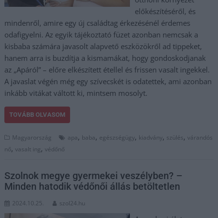
előkészítéséről, és
mindenről, amire egy új családtag érkezésénél érdemes
odafigyelni. Az egyik tájékoztató füzet azonban nemcsak a
kisbaba számára javasolt alapvető eszközökről ad tippeket,
hanem arra is buzdítja a kismamákat, hogy gondoskodjanak
az „Apáról” – előre elkészített étellel és frissen vasalt ingekkel.
A javaslat végén még egy szívecskét is odatettek, ami azonban
inkább vitákat váltott ki, mintsem mosolyt.
TOVÁBB OLVASOM
,
,
,
,
,
Magyarország
apa
baba
egészségügy
kiadvány
szülés
várandós
,
,
nő
vasalt ing
védőnő
Szolnok megye gyermekei veszélyben? –
Minden hatodik védőnői állás betöltetlen
2024.10.25.
szol24.hu