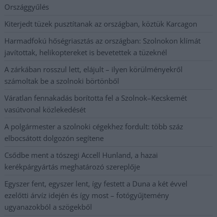
Országgyűlés
Kiterjedt tüzek pusztítanak az országban, köztük Karcagon
Harmadfokú hőségriasztás az országban: Szolnokon klímát
javítottak, helikoptereket is bevetettek a tüzeknél
A zárkában rosszul lett, elájult – ilyen körülményekről
számoltak be a szolnoki börtönből
Váratlan fennakadás borította fel a Szolnok–Kecskemét
vasútvonal közlekedését
A polgármester a szolnoki cégekhez fordult: több száz
elbocsátott dolgozón segítene
Csődbe ment a tószegi Accell Hunland, a hazai
kerékpárgyártás meghatározó szereplője
Egyszer fent, egyszer lent, így festett a Duna a két évvel
ezelőtti árvíz idején és így most – fotógyűjtemény
ugyanazokból a szögekből