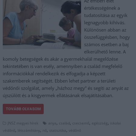
Az emberi élet
értékességének a
tudatosítása az egyik
legnagyobb kihívás.
Különösen abban az
összefüggésben, hogy
számos esetben a baj
elkerülhető lenne. A
komoly betegségek és akár a gyermekhalál megelőzése
tekintetében is van esély, amennyiben a család megfelelő
információkkal rendelkezik és elfogadja a képzett
szakemberek segítségét. Ebben lehet partner a területi
védőnői szolgálat, amely „házhoz megy” és segíti az anyát az
újszülött és a kisgyermek ellátásának elsajátításában.
TOVÁBB OLVASOM
,
,
,
,
JNSZ megyei hírek
anya
család
csecsemő
egészség
iskolai
,
,
,
,
védőnő
létszámhiány
nő
statisztika
védőnő