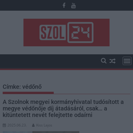
Skip
to
content
Címke:
védőnő
A Szolnok megyei kormányhivatal tudósított a
megye védőnője díj átadásáról, csak… a
kitüntetett nevét felejtette odaírni
2025.06.23.
Kiss Lajos