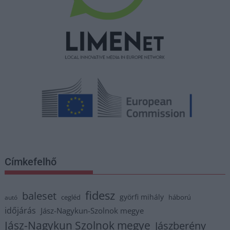
Címkefelhő
fidesz
baleset
györfi mihály
cegléd
háború
autó
időjárás
Jász-Nagykun-Szolnok megye
Jász-Nagykun Szolnok megye
Jászberény