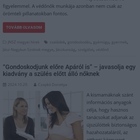
figyelemmel. A védőnők munkája azonban nem csak az
örömteli pillanatokban fontos.
TOVÁBB OLVASOM
,
,
,
,
JNSZ megyei hírek
családok
gondoskodás
gyámügy
gyermek
,
,
,
Jász-Nagykun Szolnok megye
Jászkunság
szolgálat
védőnő
“Gondoskodjunk előre Apáról is” – javasolja egy
kiadvány a szülés előtt álló nőknek
2024.10.29.
Czapkó Dorottya
A kismamáknak szánt
információs anyagok
célja, hogy hasznos
tanácsokat adjanak az
újszülöttek biztonságos
hazahozataláról, az
otthoni környezet