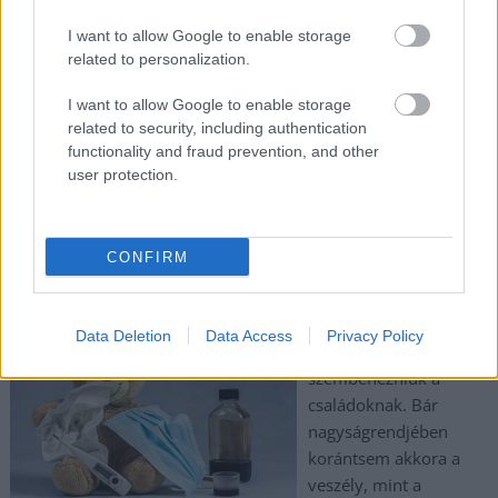
kell emelni egy gyermeket a családjából, akkor milyen
kilátások vannak a jövőben.
I want to allow Google to enable storage
related to personalization.
TOVÁBB OLVASOM
I want to allow Google to enable storage
related to security, including authentication
,
,
,
JNSZ megyei hírek
alapellátás
család
családsegítő
functionality and fraud prevention, and other
,
gyermekvédelem
védőnő
user protection.
Szamárköhögés: a védőnők így óvják a
kismamák és a babák egészségét
CONFIRM
2024.09.02.
szol24.hu
A pandémia után újabb
Data Deletion
Data Access
Privacy Policy
kockázattal kell
szembenézniük a
családoknak. Bár
nagyságrendjében
korántsem akkora a
veszély, mint a