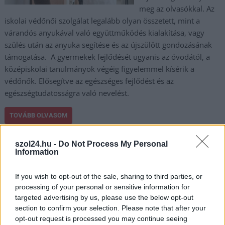
meg az olvasókkal. Az
iskolai védőnői szolgálat legalább olyan összetett, mint a
várandós anyukával való együttműködés kialakítása, vagy
szülés után az anyuka segítése és az újszülött gondozásának
támogatása. A gyermekek fejlődését ugyanis az óvodától, a
középiskolai tanulmányok végéig figyelemmel kísérik a
védőnők. Elősegítve az egészséges fejlődést és az
egészségtudatosságra való nevelést.
TOVÁBB OLVASOM
,
,
,
,
,
JNSZ megyei hírek
egészségügy
iskola
nevelés
oktatás
védőnő
szol24.hu -
Do Not Process My Personal
védőoltás
Information
If you wish to opt-out of the sale, sharing to third parties, or
Gyermekgyógyászat és védőnői gondoskodás:
processing of your personal or sensitive information for
Együtt a jövő generációiért
targeted advertising by us, please use the below opt-out
2024.09.25.
szol24.hu
section to confirm your selection. Please note that after your
opt-out request is processed you may continue seeing
Dr. Szakos Erzsébet,