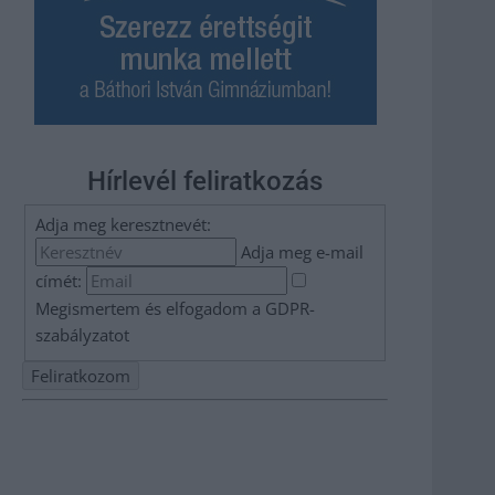
Hírlevél feliratkozás
Adja meg keresztnevét:
Adja meg e-mail
címét:
Megismertem és elfogadom a
GDPR-
szabályzat
ot
Nem szeretne lemaradni semmiről? Csak egy kattintás, és
hírlevelünk a legfrissebb információkkal és exkluzív
tartalmakkal hétről hétre postaládájába érkezik!