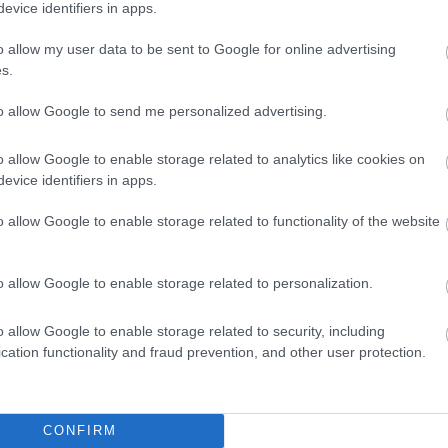
evice identifiers in apps.
o allow my user data to be sent to Google for online advertising
s.
to allow Google to send me personalized advertising.
o allow Google to enable storage related to analytics like cookies on
evice identifiers in apps.
o allow Google to enable storage related to functionality of the website
o allow Google to enable storage related to personalization.
Kiss Lajos
2026.08.04.
szol24.hu
kon is korlátozások
Befejeződött a szolnoki
o allow Google to enable storage related to security, including
be a tartós hatalmas
Szentháromság-templom
zhiány és az
felújítása
cation functionality and fraud prevention, and other user protection.
kosság miatt
Sikeresen befejeződött Szolnok
ntések nem
legrégebbi műemléképületének, a
k durván a lakosság
belvárosi Szentháromság-
CONFIRM