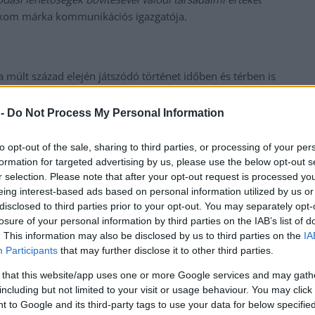
lekom márka kommunikációs igazgatója.
a múlt század elején játszódó történet időben és térben is
most is mélyreható átalakulások jellemzik, miközben a benne
, mint száz évvel ezelőtt. A kihívást, hogy a mű üzenete a mai
 -
Do Not Process My Personal Information
 szerző teljesítette azzal, hogy olyan univerzális
mi egyenlőtlenségek, és eljuttathat addig a felismerésig, hogy
to opt-out of the sale, sharing to third parties, or processing of your per
olódás jelenti.” – hangsúlyozta Fehér Balázs Benő rendező.
formation for targeted advertising by us, please use the below opt-out s
r selection. Please note that after your opt-out request is processed y
eing interest-based ads based on personal information utilized by us or
disclosed to third parties prior to your opt-out. You may separately opt-
lturális program is
érkezik a Tisza-partra:
lufiárusok,
losure of your personal information by third parties on the IAB’s list of
. This information may also be disclosed by us to third parties on the
IA
ásán és izgalmas, színházhoz kötődő kísérőprogramokon is
Participants
that may further disclose it to other third parties.
k eseményben
találhatók.
 that this website/app uses one or more Google services and may gath
including but not limited to your visit or usage behaviour. You may click 
 to Google and its third-party tags to use your data for below specifi