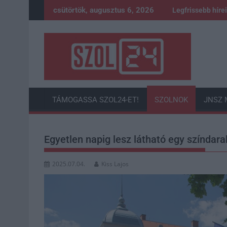
Skip
csütörtök, augusztus 6, 2026
Legfrissebb híre
to
content
TÁMOGASSA SZOL24-ET!
SZOLNOK
JNSZ 
Egyetlen napig lesz látható egy színdar
2025.07.04.
Kiss Lajos