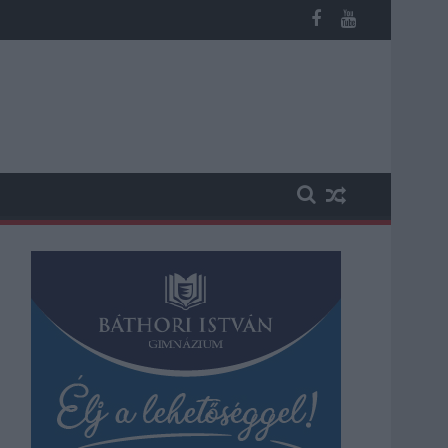
sútvonal közlekedését