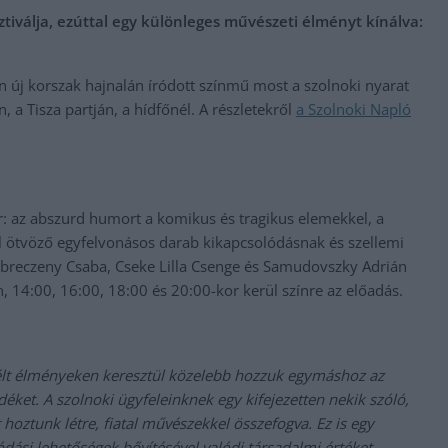
tiválja, ezúttal egy különleges művészeti élményt kínálva:
n új korszak hajnalán íródott színmű most a szolnoki nyarat
, a Tisza partján, a hídfőnél. A részletekről
a Szolnoki Napló
: az abszurd humort a komikus és tragikus elemekkel, a
al ötvöző egyfelvonásos darab kikapcsolódásnak és szellemi
Debreczeny Csaba, Cseke Lilla Csenge és Samudovszky Adrián
, 14:00, 16:00, 18:00 és 20:00-kor kerül színre az előadás.
átélt élményeken keresztül közelebb hozzuk egymáshoz az
déket. A szolnoki ügyfeleinknek egy kifejezetten nekik szóló,
t hoztunk létre, fiatal művészekkel összefogva. Ez is egy
lódási lehetőségek bővítésével valódi társadalmi értéket