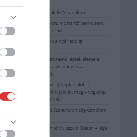
emeltek vádat
Hatalmas lángok csaptak fel Szolnokon
Vízitraffipax a Tisza-tavon: mostantól senki sem
úszhatja meg a száguldozást
Szolnokra is megérkezik a nyár eddigi
legkeményebb napja
Már Szolnokon is korlátozások léptek életbe a
tartós hatalmas hőség, a vízhiány és az
áramtakarékosság miatt
A NER kihúzta a talajt az Új Néplap alól is,
immáron csak hetilapként jelenik meg – végképp
vége a nyomtatott sajtónak?
Befejeződött a szolnoki Szentháromság-templom
felújítása
Szimfonikus köntösben tért vissza a Queen világa
a fővárosba