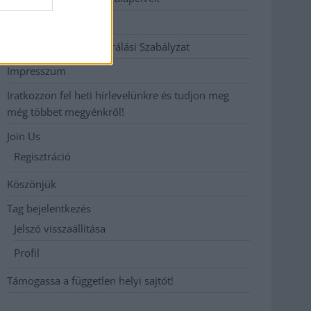
Hirdetési árak
Hozzászólási és Moderálási Szabályzat
Impresszum
Iratkozzon fel heti hírlevelünkre és tudjon meg
még többet megyénkről!
Join Us
Regisztráció
Köszönjük
Tag bejelentkezés
Jelszó visszaállítása
Profil
Támogassa a független helyi sajtót!