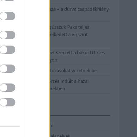
Ilyen, amikor „fél” a Tisza – a durva csapadékhiány
nagyon meglátszik
Lehet, hogy mégis megússzuk Paks teljes
leállítását, némileg emelkedett a vízszint
(VIDEÓVAL)
Tugyi Zétény ezüstérmet szerzett a bakui U17-es
birkózó-világbajnokságon
Jászberényben is korlátozásokat vezetnek be
Átfogó országos ellenőrzés indult a hazai
akkumulátoripari üzemekben
Elérhetőség
Adatkezelési tájékoztató
Etikai és függetlenségi alapelvek