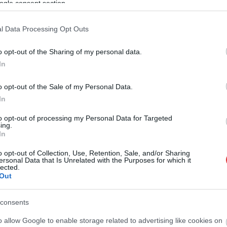
ogle consent section.
l Data Processing Opt Outs
o opt-out of the Sharing of my personal data.
In
o opt-out of the Sale of my Personal Data.
In
 Lilla Csenge, Samudovszky Adrián
to opt-out of processing my Personal Data for Targeted
hér András, Pertics Villő, Podlovics Laura
ing.
In
messzire elkerülné a propagandát,
iratkozzon fel hírlevelünkre
!
o opt-out of Collection, Use, Retention, Sale, and/or Sharing
tson ide
és csatlakozzon adománygyűjtésünkhöz!
ersonal Data that Is Unrelated with the Purposes for which it
lected.
Out
,
,
ndarab
Szolnok
telekom
consents
Jelentős fennakadások a Budapest–Szolnok vasútvonalon
a felsővezeték leszakadása miatt
o allow Google to enable storage related to advertising like cookies on