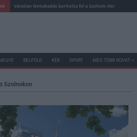
Váratlan fennakadás borította fel a Szolnok–Kecskemét va
ink
MEGYE
BELFÖLD
KÉK
SPORT
MÉG TÖBB ROVAT
ab Szolnokon