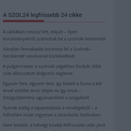
A SZOL24 legfrissebb 24 cikke
A zárkában rosszul lett, elájult – ilyen
körülményekről számoltak be a szolnoki börtönből
Váratlan fennakadás borította fel a Szolnok–
Kecskemét vasútvonal közlekedését
A polgármester a szolnoki cégekhez fordult: több
száz elbocsátott dolgozón segítene
Egyszer fent, egyszer lent, így festett a Duna a két
évvel ezelőtti árvíz idején és így most –
fotógyűjtemény ugyanazokból a szögekből
Ilyenek eddig a tapasztalatok a vendégektől – a
hőhullám miatt ingyenes a strandolás Szolnokon
Nem biztató: a hétvégi kisebb felfrissülés után jövő