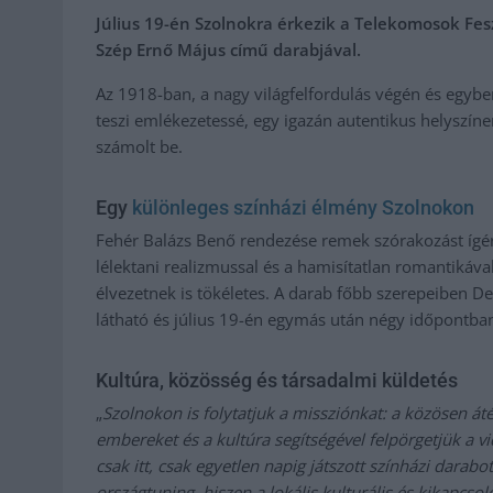
Július 19-én Szolnokra érkezik a Telekomosok Fesz
Szép Ernő Május című darabjával.
Az 1918-ban, a nagy világfelfordulás végén és egybe
teszi emlékezetessé, egy igazán autentikus helyszínen
számolt be.
Egy
különleges színházi élmény Szolnokon
Fehér Balázs Benő rendezése remek szórakozást ígér
lélektani realizmussal és a hamisítatlan romantikáv
élvezetnek is tökéletes. A darab főbb szerepeiben 
látható és július 19-én egymás után négy időpontban
Kultúra, közösség és társadalmi küldetés
„
Szolnokon is folytatjuk a missziónkat: a közösen 
embereket és a kultúra segítségével felpörgetjük a vi
csak itt, csak egyetlen napig játszott színházi darabo
országtuning, hiszen a lokális kulturális és kikapcso