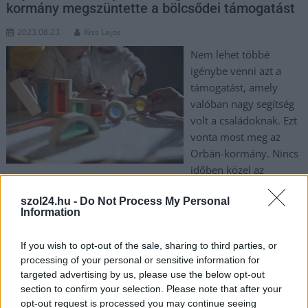
kormány megszüntette a bölcsődei támogatást
2023.08.23.
Kiss Lajos
Nem lehet többé
igénybe venni azt a
támogatást, amely
valóban nagy segítség
volt a családoknak. Ezt
vonta most meg az
Orbán-kormány. Nincs
időben közel az
országgyűlési választás. Jász-Nagykun-Szolnok megyében is
szol24.hu -
Do Not Process My Personal
sok családot érint nagyon rosszul ez az új döntés.
Information
TOVÁBB OLVASOM
If you wish to opt-out of the sale, sharing to third parties, or
processing of your personal or sensitive information for
,
,
,
,
JNSZ megyei hírek
bölcsőde
családok
fidesz
Jászkunság
targeted advertising by us, please use the below opt-out
,
megszüntetés
támogatás
section to confirm your selection. Please note that after your
opt-out request is processed you may continue seeing