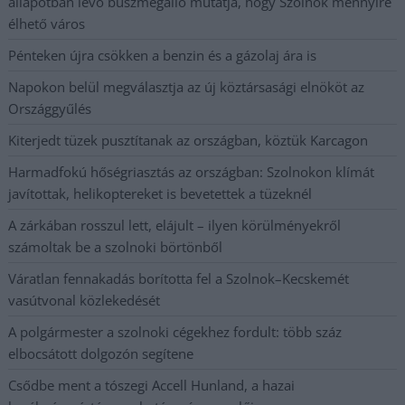
állapotban levő buszmegálló mutatja, hogy Szolnok mennyire
élhető város
Pénteken újra csökken a benzin és a gázolaj ára is
Napokon belül megválasztja az új köztársasági elnököt az
Országgyűlés
Kiterjedt tüzek pusztítanak az országban, köztük Karcagon
Harmadfokú hőségriasztás az országban: Szolnokon klímát
javítottak, helikoptereket is bevetettek a tüzeknél
A zárkában rosszul lett, elájult – ilyen körülményekről
számoltak be a szolnoki börtönből
Váratlan fennakadás borította fel a Szolnok–Kecskemét
vasútvonal közlekedését
A polgármester a szolnoki cégekhez fordult: több száz
elbocsátott dolgozón segítene
Csődbe ment a tószegi Accell Hunland, a hazai