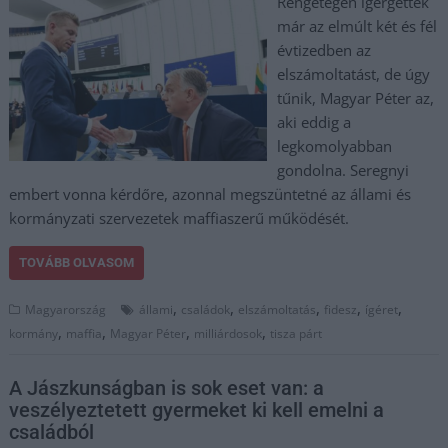
Rengetegen ígérgették
már az elmúlt két és fél
évtizedben az
elszámoltatást, de úgy
tűnik, Magyar Péter az,
aki eddig a
legkomolyabban
gondolna. Seregnyi
embert vonna kérdőre, azonnal megszüntetné az állami és
kormányzati szervezetek maffiaszerű működését.
TOVÁBB OLVASOM
,
,
,
,
,
Magyarország
állami
családok
elszámoltatás
fidesz
ígéret
,
,
,
,
kormány
maffia
Magyar Péter
milliárdosok
tisza párt
A Jászkunságban is sok eset van: a
veszélyeztetett gyermeket ki kell emelni a
családból