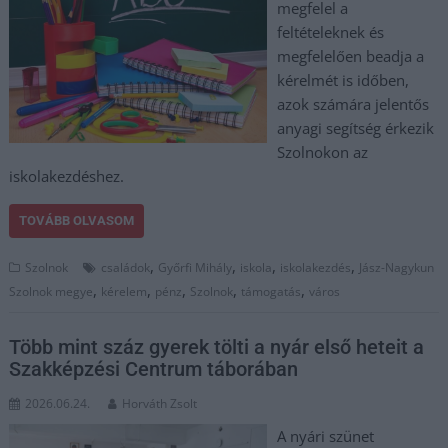
megfelel a
feltételeknek és
megfelelően beadja a
kérelmét is időben,
azok számára jelentős
anyagi segítség érkezik
Szolnokon az
iskolakezdéshez.
TOVÁBB OLVASOM
,
,
,
,
Szolnok
családok
Győrfi Mihály
iskola
iskolakezdés
Jász-Nagykun
,
,
,
,
,
Szolnok megye
kérelem
pénz
Szolnok
támogatás
város
Több mint száz gyerek tölti a nyár első heteit a
Szakképzési Centrum táborában
2026.06.24.
Horváth Zsolt
A nyári szünet