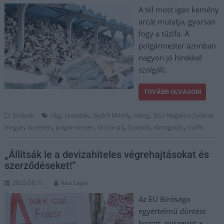
A tél most igen kemény
arcát mutatja, gyorsan
fogy a tűzifa. A
polgármester azonban
nagyon jó hírekkel
szolgált.
TOVÁBB OLVASOM
,
,
,
,
Szolnok
cég
családok
Győrfi Mihály
hideg
Jász-Nagykun Szolnok
,
,
,
,
,
,
megye
önzetlen
polgármester
rászoruló
Szolnok
támogatás
tüzifa
„Állítsák le a devizahiteles végrehajtásokat és
szerződéseket!”
2025.06.11.
Kiss Lajos
Az EU Bírósága
egyértelmű döntést
hozott, miszerint a