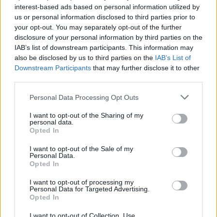
Nincs kegyelem: sorra ölik a kutyákat az egyik
interest-based ads based on personal information utilized by
településen
us or personal information disclosed to third parties prior to
your opt-out. You may separately opt-out of the further
2023.05.16.
Kiss Lajos
disclosure of your personal information by third parties on the
IAB’s list of downstream participants. This information may
Nem éppen a legjobb
also be disclosed by us to third parties on the
IAB’s List of
napjait éli a Borsod
Downstream Participants
that may further disclose it to other
megyei Csernely, idén
third parties.
már bekerültek azzal a
Please note that this website/app uses one or more Google
hírekbe, hogy egy 14
Personal Data Processing Opt Outs
services and may gather and store information including but
éves fiú agyonvert egy
not limited to your visit or usage behaviour. You may click to
I want to opt-out of the Sharing of my
idős asszonyt saját
personal data.
grant or deny consent to Google and its third-party tags to
Opted In
otthonában. De
use your data for below specified purposes in below Google
előfordult állatkínzás és uzsorázás is. Most pedig valakik
consent section.
I want to opt-out of the Sale of my
folyamatosan mérgezik a kutyusokat. A helyiek azt is tudni
Personal Data.
Opted In
vélik, kik azok.
I want to opt-out of processing my
Personal Data for Targeted Advertising.
TOVÁBB OLVASOM
Opted In
,
,
,
Magyarország
családok
csernely
kutyák
mérgezés
I want to opt-out of Collection, Use,