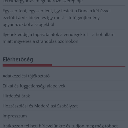
kerékpárgyártás meghatározó szereplője
Egyszer fent, egyszer lent, így festett a Duna a két évvel
ezelőtti árvíz idején és így most – fotógyűjtemény
ugyanazokból a szögekből
Ilyenek eddig a tapasztalatok a vendégektől – a hőhullám
miatt ingyenes a strandolás Szolnokon
Elérhetőség
Adatkezelési tájékoztató
Etikai és függetlenségi alapelvek
Hirdetési árak
Hozzászólási és Moderálási Szabályzat
Impresszum
Iratkozzon fel heti hírlevelünkre és tudjon meg még többet