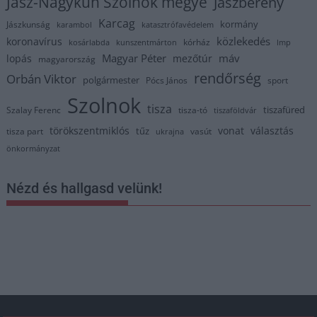
Jász-Nagykun Szolnok megye
Jászberény
Karcag
kormány
Jászkunság
karambol
katasztrófavédelem
közlekedés
koronavírus
kórház
kosárlabda
kunszentmárton
lmp
Magyar Péter
máv
lopás
mezőtúr
magyarország
rendőrség
Orbán Viktor
polgármester
Pócs János
sport
Szolnok
tisza
tiszafüred
Szalay Ferenc
tisza-tó
tiszaföldvár
törökszentmiklós
vonat
választás
tűz
tisza part
vasút
ukrajna
önkormányzat
Nézd és hallgasd velünk!