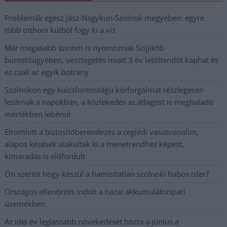
Problémák egész Jász-Nagykun-Szolnok megyében: egyre
több otthoni kútból fogy ki a víz
Már magasabb szinten is nyomoznak Szijjártó
büntetőügyében, vesztegetés miatt 3 év letöltendőt kaphat és
ez csak az egyik botrány
Szolnokon egy kulcsfontosságú körforgalmat részlegesen
lezárnak a napokban, a közlekedés az átlagost is meghaladó
mértékben lebénul
Elromlott a biztosítóberendezés a ceglédi vasútvonalon,
alapos késések alakultak ki a menetrendhez képest,
kimaradás is előfordult
Ön szerint hogy készül a hamisítatlan szolnoki habos isler?
Országos ellenőrzés indult a hazai akkumulátoripari
üzemekben
Az idei év leglassabb növekedését hozta a június a