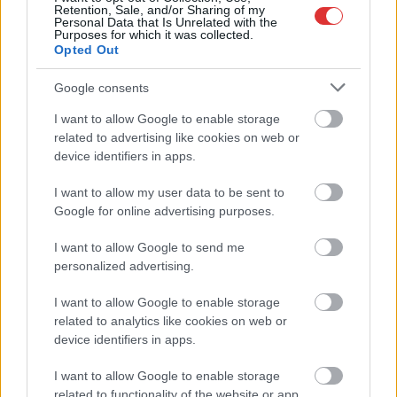
Retention, Sale, and/or Sharing of my
Personal Data that Is Unrelated with the
Purposes for which it was collected.
A gyermekbántalmazással szemben nem
Opted Out
maradhatunk tétlenek
Google consents
2022.02.05.
Kiss Lajos
Nem is gondolnánk,
I want to allow Google to enable storage
related to advertising like cookies on web or
hány család van
device identifiers in apps.
Magyarországon is,
ahol a gyermekeket
I want to allow my user data to be sent to
rendszeresen
Google for online advertising purposes.
terrorizálják,
bántalmazzák,
I want to allow Google to send me
semmibe veszik,
personalized advertising.
elhanyagolják. A legtöbbször fogalmunk sincs, mi történik a
I want to allow Google to enable storage
négy fal között. Igen figyelemre méltó írásra bukkantunk a
related to analytics like cookies on web or
Facebookon, Bihari Viktória jegyzetére. „…Ha azt hiszed, hogy
device identifiers in apps.
minden szülő szereti a gyerekét, akkor nagyon tévedsz. Ha azt
hiszed, hogy nincs olyan szülő, aki az óvodás gyerekét hazáig
I want to allow Google to enable storage
rugdalja, aki napokig nem cserél pelenkát, aki péksüteményt
related to functionality of the website or app.