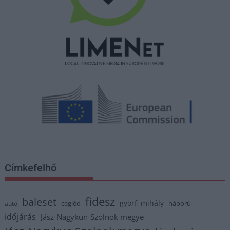
Címkefelhő
fidesz
baleset
györfi mihály
cegléd
háború
autó
időjárás
Jász-Nagykun-Szolnok megye