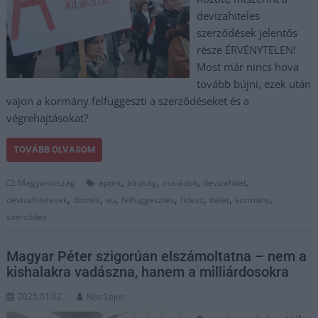
devizahiteles
szerződések jelentős
része ÉRVÉNYTELEN!
Most már nincs hova
tovább bújni, ezek után
vajon a kormány felfüggeszti a szerződéseket és a
végrehajtásokat?
TOVÁBB OLVASOM
,
,
,
,
Magyarország
apont
bíróság
családok
devizahitel
,
,
,
,
,
,
,
devizahitelesek
döntés
eu
felfüggesztés
fidesz
ítélet
kormány
szerződés
Magyar Péter szigorúan elszámoltatna – nem a
kishalakra vadászna, hanem a milliárdosokra
2025.01.02.
Kiss Lajos