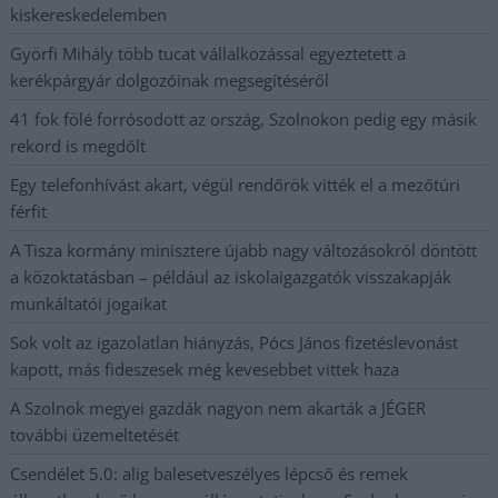
kiskereskedelemben
Györfi Mihály több tucat vállalkozással egyeztetett a
kerékpárgyár dolgozóinak megsegítéséről
41 fok fölé forrósodott az ország, Szolnokon pedig egy másik
rekord is megdőlt
Egy telefonhívást akart, végül rendőrök vitték el a mezőtúri
férfit
A Tisza kormány minisztere újabb nagy változásokról döntött
a közoktatásban – például az iskolaigazgatók visszakapják
munkáltatói jogaikat
Sok volt az igazolatlan hiányzás, Pócs János fizetéslevonást
kapott, más fideszesek még kevesebbet vittek haza
A Szolnok megyei gazdák nagyon nem akarták a JÉGER
további üzemeltetését
Csendélet 5.0: alig balesetveszélyes lépcső és remek