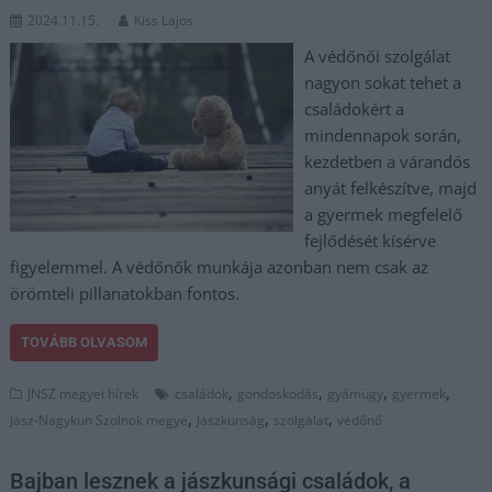
2024.11.15.
Kiss Lajos
A védőnői szolgálat
nagyon sokat tehet a
családokért a
mindennapok során,
kezdetben a várandós
anyát felkészítve, majd
a gyermek megfelelő
fejlődését kísérve
figyelemmel. A védőnők munkája azonban nem csak az
örömteli pillanatokban fontos.
TOVÁBB OLVASOM
,
,
,
,
JNSZ megyei hírek
családok
gondoskodás
gyámügy
gyermek
,
,
,
Jász-Nagykun Szolnok megye
Jászkunság
szolgálat
védőnő
Bajban lesznek a jászkunsági családok, a