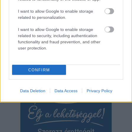
dob a rácsos ágyba, és hónapokig ki sem veszi a gyerekét, aki
I want to allow Google to enable storage
úgy megveri a fiát, vagy a lányát, hogy közben…
related to personalization.
TOVÁBB OLVASOM
I want to allow Google to enable storage
related to security, including authentication
,
,
,
Magyarország
családok
erőszak
gyermekbántalmazás
functionality and fraud prevention, and other
,
gyermekek
terror
user protection.
CONFIRM
Data Deletion
Data Access
Privacy Policy