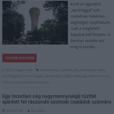
Ezzel az egyszerű
„aprósággal” sok
családnak hatalmas
segítséget nyújthatunk,
csak a megfelelő
kapukat kell kinyitni. A
berényi vezetés ezt
meg is kezdte.
TOVÁBB OLVASOM
,
,
,
,
,
JNSZ megyei hírek
budai lóránt
családok
fák
felszólalás
fűtés
,
,
,
,
,
Jász-Nagykun Szolnok megye
Jászberény
kidőlt
nehézség
önkormányzat
Sárközy Csabáné Béres Krisztina
Egy önzetlen cég nagymennyiségű tűzifát
ajánlott fel rászoruló szolnoki családok számára
2026.01.20.
Kiss Lajos