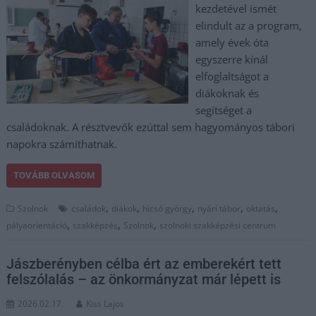
kezdetével ismét
elindult az a program,
amely évek óta
egyszerre kínál
elfoglaltságot a
diákoknak és
segítséget a
családoknak. A résztvevők ezúttal sem hagyományos tábori
napokra számíthatnak.
TOVÁBB OLVASOM
,
,
,
,
,
Szolnok
családok
diákok
hicsó györgy
nyári tábor
oktatás
,
,
,
pályaorientáció
szakképzés
Szolnok
szolnoki szakképzési centrum
Jászberényben célba ért az emberekért tett
felszólalás – az önkormányzat már lépett is
2026.02.17.
Kiss Lajos