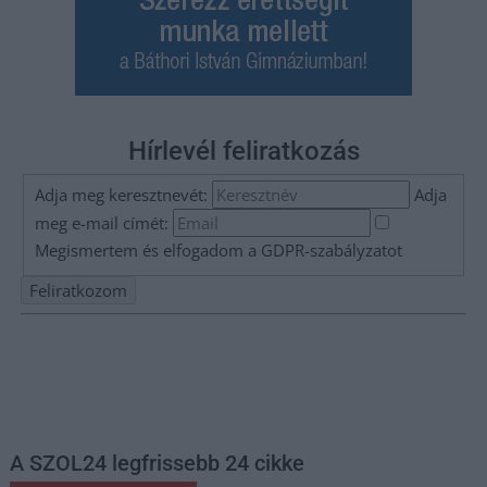
Hírlevél feliratkozás
Adja meg keresztnevét:
Adja
meg e-mail címét:
Megismertem és elfogadom a
GDPR-szabályzat
ot
Nem szeretne lemaradni semmiről? Csak egy kattintás, és hírlevelünk a
legfrissebb információkkal és exkluzív tartalmakkal hétről hétre
postaládájába érkezik!
A SZOL24 legfrissebb 24 cikke