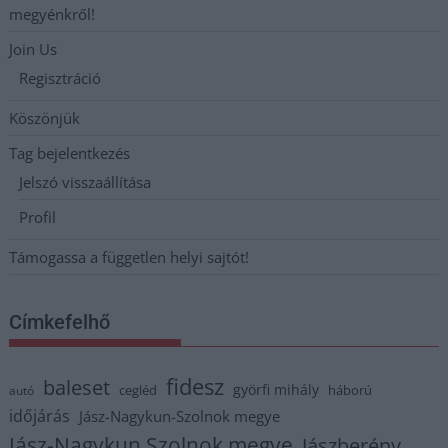
megyénkről!
Join Us
Regisztráció
Köszönjük
Tag bejelentkezés
Jelszó visszaállítása
Profil
Támogassa a független helyi sajtót!
Címkefelhő
fidesz
baleset
györfi mihály
cegléd
háború
autó
időjárás
Jász-Nagykun-Szolnok megye
Jász-Nagykun Szolnok megye
Jászberény