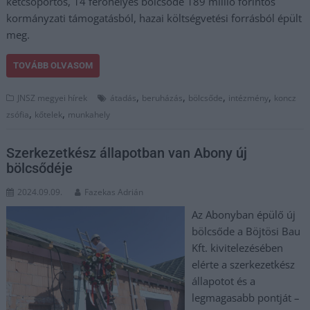
kétcsoportos, 14 férőhelyes bölcsőde 189 millió forintos
kormányzati támogatásból, hazai költségvetési forrásból épült
meg.
TOVÁBB OLVASOM
,
,
,
,
JNSZ megyei hírek
átadás
beruházás
bölcsőde
intézmény
koncz
,
,
zsófia
kőtelek
munkahely
Szerkezetkész állapotban van Abony új
bölcsődéje
2024.09.09.
Fazekas Adrián
Az Abonyban épülő új
bölcsőde a Böjtösi Bau
Kft. kivitelezésében
elérte a szerkezetkész
állapotot és a
legmagasabb pontját –