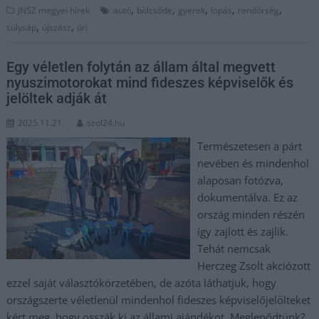
,
,
,
,
,
JNSZ megyei hírek
autó
bölcsőde
gyerek
lopás
rendőrség
,
,
sülysáp
újszász
úri
Egy véletlen folytán az állam által megvett
nyuszimotorokat mind fideszes képviselők és
jelöltek adják át
2025.11.21.
szol24.hu
Természetesen a párt
nevében és mindenhol
alaposan fotózva,
dokumentálva. Ez az
ország minden részén
így zajlott és zajlik.
Tehát nemcsak
Herczeg Zsolt akciózott
ezzel saját választókörzetében, de azóta láthatjuk, hogy
országszerte véletlenül mindenhol fideszes képviselőjelölteket
kért meg, hogy osszák ki az állami ajándékot. Meglepődtünk?