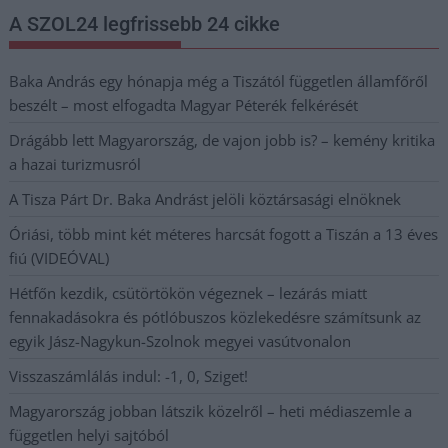
A SZOL24 legfrissebb 24 cikke
Baka András egy hónapja még a Tiszától független államfőről
beszélt – most elfogadta Magyar Péterék felkérését
Drágább lett Magyarország, de vajon jobb is? – kemény kritika
a hazai turizmusról
A Tisza Párt Dr. Baka Andrást jelöli köztársasági elnöknek
Óriási, több mint két méteres harcsát fogott a Tiszán a 13 éves
fiú (VIDEÓVAL)
Hétfőn kezdik, csütörtökön végeznek – lezárás miatt
fennakadásokra és pótlóbuszos közlekedésre számítsunk az
egyik Jász-Nagykun-Szolnok megyei vasútvonalon
Visszaszámlálás indul: -1, 0, Sziget!
Magyarország jobban látszik közelről – heti médiaszemle a
független helyi sajtóból