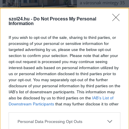
a városnak mintegy 35
millió forint önrészt
kellett biztosítania. A
szol24.hu -
Do Not Process My Personal
bölcsőde összesen 56 férőhellyel rendelkezik, az átadón jelen
Information
levő államtitkát szerint a beruházás mérföldkő a városban és
a térségben élő családok számára.
If you wish to opt-out of the sale, sharing to third parties, or
processing of your personal or sensitive information for
targeted advertising by us, please use the below opt-out
TOVÁBB OLVASOM
section to confirm your selection. Please note that after your
opt-out request is processed you may continue seeing
,
,
,
JNSZ megyei hírek
átadás
bölcsőde
Karcag
manóliget bölcsőde
interest-based ads based on personal information utilized by
us or personal information disclosed to third parties prior to
Új parkolók és játszóvár is épült a tiszafüredi
your opt-out. You may separately opt-out of the further
óvodánál
disclosure of your personal information by third parties on the
IAB’s list of downstream participants. This information may
2024.04.27.
szol24.hu
also be disclosed by us to third parties on the
IAB’s List of
Downstream Participants
that may further disclose it to other
Tegnap adták át az új
third parties.
14 férőhelyes parkolót
a tiszafüredi óvodánál.
Please note that this website/app uses one or more Google
Personal Data Processing Opt Outs
A parkolókat egy
services and may gather and store information including but