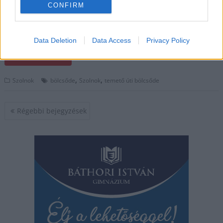
CONFIRM
intézmény a Terület- és
Településfejlesztési Operatív Program (TOP) pályázatán nyert
635 millió forint európai uniós támogatásból korszerűsödött.
Data Deletion
Data Access
Privacy Policy
TOVÁBB OLVASOM
,
,
Szolnok
bölcsőde
Szolnok
temető úti bölcsőde
Bejegyzés
Régebbi bejegyzések
navigáció