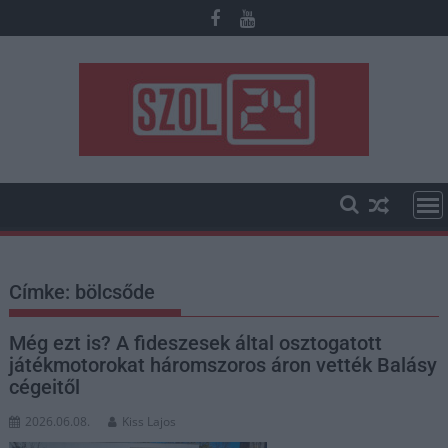
Skip
to
content
Címke:
bölcsőde
Még ezt is? A fideszesek által osztogatott
játékmotorokat háromszoros áron vették Balásy
cégeitől
2026.06.08.
Kiss Lajos