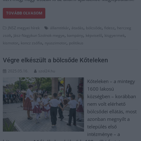
TOVÁBB OLVASOM
,
,
,
,
JNSZ megyei hírek
államtitkár
átadás
bölcsőde
fidesz
herczeg
,
,
,
,
,
zsolt
Jász-Nagykun Szolnok megye
kampány
képviselő
kisgyermek
,
,
,
kismotor
koncz zsófia
nyuszimotor
politikus
Végre elkészült a bölcsőde Kőteleken
2025.05.16.
szol24.hu
Kőteleken – a mintegy
1600 lakosú
községben – korábban
nem volt elérhető
bölcsődei ellátás, most
azonban megnyílt a
település első
intézménye – a