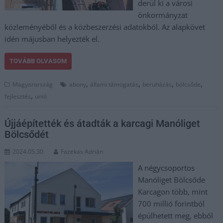
derül ki a városi
önkormányzat
közleményéből és a közbeszerzési adatokból. Az alapkövet
idén májusban helyezték el.
TOVÁBB OLVASOM
,
,
,
,
Magyarország
abony
állami támogatás
beruházás
bölcsőde
,
fejlesztés
unió
Újjáépítették és átadták a karcagi Manóliget
Bölcsődét
2024.05.30.
Fazekas Adrián
A négycsoportos
Manóliget Bölcsőde
Karcagon több, mint
700 millió forintból
épülhetett meg, ebből