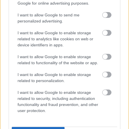
Google for online advertising purposes.
európai uniós
forrásból teremthet
I want to allow Google to send me
meg egy korszerű bölcsődét.
personalized advertising.
TOVÁBB OLVASOM
I want to allow Google to enable storage
related to analytics like cookies on web or
,
,
,
,
device identifiers in apps.
JNSZ megyei hírek
bölcsőde
fejlesztés
felújítás
tiszazug
top
I want to allow Google to enable storage
Teljesen megújult a Temető utcai bölcsőde
related to functionality of the website or app.
Szolnokon
I want to allow Google to enable storage
2024.01.11.
Fazekas Adrián
related to personalization.
Szolnoki Városfejlesztő
I want to allow Google to enable storage
Nonprofit Zrt. MTI-hez
related to security, including authentication
eljuttatott
functionality and fraud prevention, and other
közleményéből kiderül,
user protection.
a Temető utcai
bölcsőde újjáépült és
kibővült Szolnokon, az