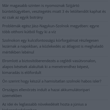
Már magasabb szinten is nyomoznak Szijjártó
büntetőügyében, vesztegetés miatt 3 év letöltendőt kaphat és
ez csak az egyik botrány
Problémák egész Jász-Nagykun-Szolnok megyében: egyre
több otthoni kútból fogy ki a víz
Szolnokon egy kulcsfontosságú körforgalmat részlegesen
lezárnak a napokban, a közlekedés az átlagost is meghaladó
mértékben lebénul
Elromlott a biztosítóberendezés a ceglédi vasútvonalon,
alapos késések alakultak ki a menetrendhez képest,
kimaradás is előfordult
Ön szerint hogy készül a hamisítatlan szolnoki habos isler?
Országos ellenőrzés indult a hazai akkumulátoripari
üzemekben
Az idei év leglassabb növekedését hozta a június a
kiskereskedelemben