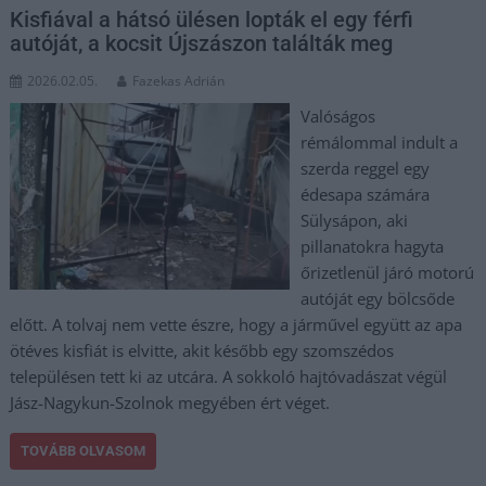
Kisfiával a hátsó ülésen lopták el egy férfi
autóját, a kocsit Újszászon találták meg
2026.02.05.
Fazekas Adrián
Valóságos
rémálommal indult a
szerda reggel egy
édesapa számára
Sülysápon, aki
pillanatokra hagyta
őrizetlenül járó motorú
autóját egy bölcsőde
előtt. A tolvaj nem vette észre, hogy a járművel együtt az apa
ötéves kisfiát is elvitte, akit később egy szomszédos
településen tett ki az utcára. A sokkoló hajtóvadászat végül
Jász-Nagykun-Szolnok megyében ért véget.
TOVÁBB OLVASOM