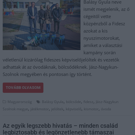
Balásy Gyula neve
ismét megjelenik, az ő
cégeitől vette
közpénzből a Fidesz
azokat a kis
nyuszimotorokat,
amiket a választási
kampány során
véletlenül kizárólag fideszes képviselőjelöltek és vezetők
adhattak át az óvodáknak, bölcsődéknek. Jász-Nagykun-
Szolnok megyében és pontosan így történt.
TOVÁBB OLVASOM
,
,
,
Magyarország
Balásy Gyula
bölcsőde
fidesz
Jász-Nagykun
,
,
,
,
,
Szolnok megye
játékmotor
jelöltek
képviselő
kismotor
óvoda
Az egyik legszebb hivatás – minden család
legbiztosabb és legönzetlenebb támaszai