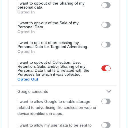
fejlesztési projekt
not limited to your visit or usage behaviour. You may click to
I want to opt-out of the Sharing of my
personal data.
grant or deny consent to Google and its third-party tags to
keretein belül
Opted In
use your data for below specified purposes in below Google
valósították meg,
consent section.
I want to opt-out of the Sale of my
amely egyéb
Personal Data.
területeket is érint.
Opted In
I want to opt-out of processing my
TOVÁBB OLVASOM
Personal Data for Targeted Advertising.
Opted In
,
,
,
JNSZ megyei hírek
bölcsőde
óvoda
parkoló
tiszafüred
I want to opt-out of Collection, Use,
Retention, Sale, and/or Sharing of my
Personal Data that Is Unrelated with the
Jelentős felújítás valósult meg Tiszaugon
Purposes for which it was collected.
Opted Out
2024.01.26.
Fazekas Adrián
Google consents
Tiszaug községe a
Terület- és
I want to allow Google to enable storage
Településfejlesztési
related to advertising like cookies on web or
Operatív Program
device identifiers in apps.
(TOP) által kapott
I want to allow my user data to be sent to
vissza nem térítendő