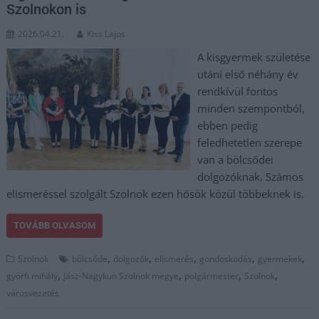
Szolnokon is
2026.04.21.
Kiss Lajos
A kisgyermek születése
utáni első néhány év
rendkívül fontos
minden szempontból,
ebben pedig
feledhetetlen szerepe
van a bölcsődei
dolgozóknak. Számos
elismeréssel szolgált Szolnok ezen hősök közül többeknek is.
TOVÁBB OLVASOM
,
,
,
,
,
Szolnok
bölcsőde
dolgozók
elismerés
gondoskodás
gyermekek
,
,
,
,
györfi mihály
Jász-Nagykun Szolnok megye
polgármester
Szolnok
városvezetés