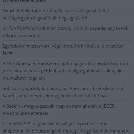
Györfi Mihály több tucat vállalkozással egyeztetett a
kerékpárgyár dolgozóinak megsegítéséről
41 fok fölé forrósodott az ország, Szolnokon pedig egy másik
rekord is megdőlt
Egy telefonhívást akart, végül rendőrök vitték el a mezőtúri
férfit
A Tisza kormány minisztere újabb nagy változásokról döntött
a közoktatásban – például az iskolaigazgatók visszakapják
munkáltatói jogaikat
Sok volt az igazolatlan hiányzás, Pócs János fizetéslevonást
kapott, más fideszesek még kevesebbet vittek haza
A Szolnok megyei gazdák nagyon nem akarták a JÉGER
további üzemeltetését
Csendélet 5.0: alig balesetveszélyes lépcső és remek
állapotban levő buszmegálló mutatja, hogy Szolnok mennyire