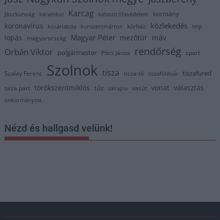
Karcag
kormány
Jászkunság
karambol
katasztrófavédelem
közlekedés
koronavírus
kórház
kosárlabda
kunszentmárton
lmp
Magyar Péter
máv
lopás
mezőtúr
magyarország
rendőrség
Orbán Viktor
polgármester
Pócs János
sport
Szolnok
tisza
tiszafüred
Szalay Ferenc
tisza-tó
tiszaföldvár
törökszentmiklós
vonat
választás
tűz
tisza part
vasút
ukrajna
önkormányzat
Nézd és hallgasd velünk!