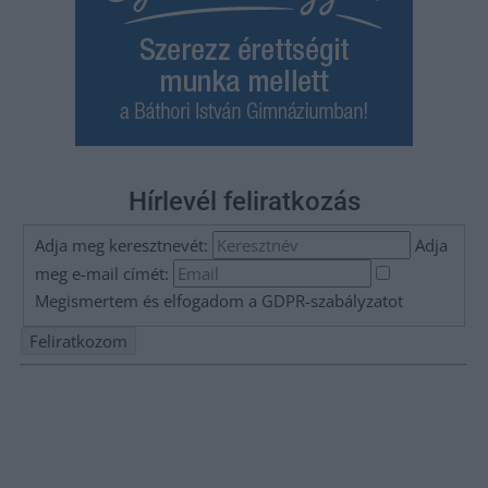
Hírlevél feliratkozás
Adja meg keresztnevét:
Adja
meg e-mail címét:
Megismertem és elfogadom a
GDPR-szabályzat
ot
Nem szeretne lemaradni semmiről? Csak egy kattintás, és hírlevelünk a
legfrissebb információkkal és exkluzív tartalmakkal hétről hétre
postaládájába érkezik!