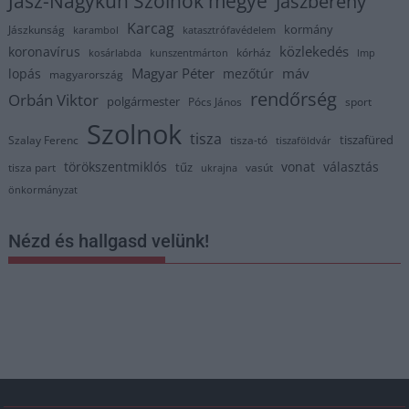
Jász-Nagykun Szolnok megye
Jászberény
Karcag
kormány
Jászkunság
karambol
katasztrófavédelem
közlekedés
koronavírus
kórház
kosárlabda
kunszentmárton
lmp
Magyar Péter
máv
lopás
mezőtúr
magyarország
rendőrség
Orbán Viktor
polgármester
Pócs János
sport
Szolnok
tisza
tiszafüred
Szalay Ferenc
tisza-tó
tiszaföldvár
törökszentmiklós
vonat
választás
tűz
tisza part
vasút
ukrajna
önkormányzat
Nézd és hallgasd velünk!