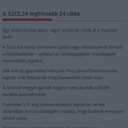
A SZOL24 legfrissebb 24 cikke
Egy telefonhívást akart, végül rendőrök vitték el a mezőtúri
férfit
A Tisza kormány minisztere újabb nagy változásokról döntött
a közoktatásban – például az iskolaigazgatók visszakapják
munkáltatói jogaikat
Sok volt az igazolatlan hiányzás, Pócs János fizetéslevonást
kapott, más fideszesek még kevesebbet vittek haza
A Szolnok megyei gazdák nagyon nem akarták a JÉGER
további üzemeltetését
Csendélet 5.0: alig balesetveszélyes lépcső és remek
állapotban levő buszmegálló mutatja, hogy Szolnok mennyire
élhető város
Pénteken újra csökken a benzin és a gázolaj ára is