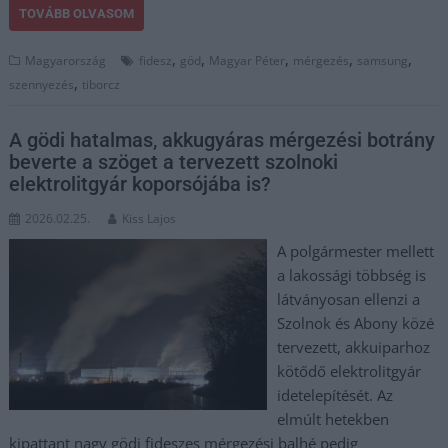
TOVÁBB OLVASOM
,
,
,
,
,
Magyarország
fidesz
göd
Magyar Péter
mérgezés
samsung
,
szennyezés
tiborcz
A gödi hatalmas, akkugyáras mérgezési botrány
beverte a szöget a tervezett szolnoki
elektrolitgyár koporsójába is?
2026.02.25.
Kiss Lajos
A polgármester mellett
a lakossági többség is
látványosan ellenzi a
Szolnok és Abony közé
tervezett, akkuiparhoz
kötődő elektrolitgyár
idetelepítését. Az
elmúlt hetekben
kipattant nagy gödi fideszes mérgezési balhé pedig