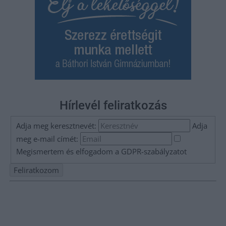
Hírlevél feliratkozás
Adja meg keresztnevét:
Adja
meg e-mail címét:
Megismertem és elfogadom a
GDPR-szabályzat
ot
Nem szeretne lemaradni semmiről? Csak egy kattintás, és hírlevelünk a
legfrissebb információkkal és exkluzív tartalmakkal hétről hétre
postaládájába érkezik!