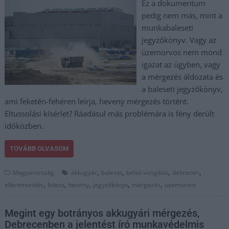
Ez a dokumentum
pedig nem más, mint a
munkabaleseti
jegyzőkönyv. Vagy az
üzemorvos nem mond
igazat az ügyben, vagy
a mérgezés áldozata és
a baleseti jegyzőkönyv,
ami feketén-fehéren leírja, heveny mérgezés történt.
Eltussolási kísérlet? Ráadásul más problémára is fény derült
időközben.
TOVÁBB OLVASOM
,
,
,
,
Magyarország
akkugyár
baleset
belső vizsgálat
debrecen
,
,
,
,
,
ellentmondás
fidesz
heveny
jegyzőkönyv
mérgezés
üzemorvos
Megint egy botrányos akkugyári mérgezés,
Debrecenben a jelentést író munkavédelmis