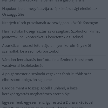
Napokon belül megválasztja az új köztársasági elnököt az
Országgyűlés
Kiterjedt tüzek pusztítanak az országban, köztük Karcagon
Harmadfokú hőségriasztás az országban: Szolnokon klímát
javítottak, helikoptereket is bevetettek a tüzeknél
A zárkában rosszul lett, elájult – ilyen körülményekről
számoltak be a szolnoki börtönből
Váratlan fennakadás borította fel a Szolnok–Kecskemét
vasútvonal közlekedését
A polgármester a szolnoki cégekhez fordult: több száz
elbocsátott dolgozón segítene
Csődbe ment a tószegi Accell Hunland, a hazai
kerékpárgyártás meghatározó szereplője
Egyszer fent, egyszer lent, így festett a Duna a két évvel
ezelőtti árvíz idején és így most – fotógyűjtemény