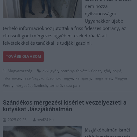
nem hozza
nyilvánosságra.
Ugyanakkor újabb
terhelő információkhoz jutottak a friss fideszes botrány, az
eltussolt gödi mérgezés ügyében, ezeket ráadásul
felvételekkel és tanúkkal is tudják igazolni.
TOVÁBB OLVASOM
,
,
,
,
,
,
Magyarország
akkugyár
botrány
felvétel
fidesz
göd
hajrá
,
,
,
,
információ
Jász-Nagykun Szolnok megye
kampány
magánélet
Magyar
,
,
,
,
Péter
mérgezés
Szolnok
terhelő
tisza part
Szándékos mérgezési kísérlet veszélyezteti a
kutyákat Jászjákóhalmán
2025.09.26.
szol24.hu
Jászjákóhalmán ismét
több kutyát mérgezés