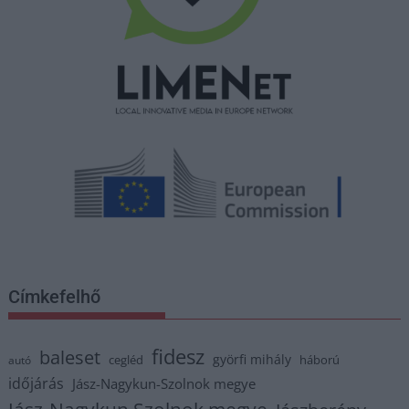
Címkefelhő
fidesz
baleset
györfi mihály
cegléd
háború
autó
időjárás
Jász-Nagykun-Szolnok megye