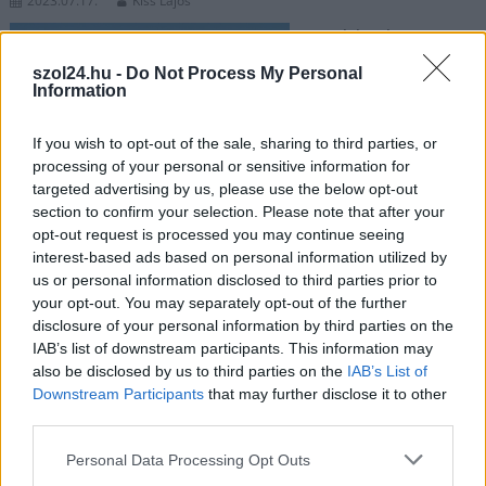
2023.07.17.
Kiss Lajos
Ha valaki a kutyáját
sétáltatja, nagyon
szol24.hu -
Do Not Process My Personal
figyeljen oda, mit kap
Information
fel a háziállat a földről
és nyel le, mert ahogy
If you wish to opt-out of the sale, sharing to third parties, or
az már többször is
processing of your personal or sensitive information for
targeted advertising by us, please use the below opt-out
előfordult, ismét
section to confirm your selection. Please note that after your
méreggel nyomták tele
opt-out request is processed you may continue seeing
ismeretlenek az ominózus területet. Vigyázzunk
interest-based ads based on personal information utilized by
kedvenceinkre és egymásra is.
us or personal information disclosed to third parties prior to
your opt-out. You may separately opt-out of the further
TOVÁBB OLVASOM
disclosure of your personal information by third parties on the
IAB’s list of downstream participants. This information may
,
,
,
,
,
Szolnok
kutyák
méreg
mérgezés
széchenyi lakótelep
szétszór
also be disclosed by us to third parties on the
IAB’s List of
Downstream Participants
that may further disclose it to other
Szolnok
third parties.
Nincs kegyelem: sorra ölik a kutyákat az egyik
Please note that this website/app uses one or more Google
Personal Data Processing Opt Outs
településen
services and may gather and store information including but