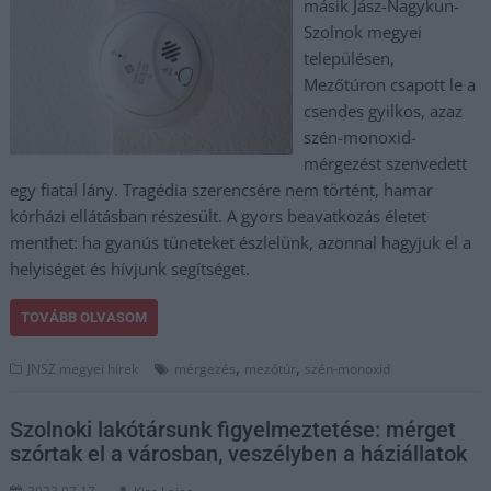
másik Jász-Nagykun-
Szolnok megyei
településen,
Mezőtúron csapott le a
csendes gyilkos, azaz
szén-monoxid-
mérgezést szenvedett
egy fiatal lány. Tragédia szerencsére nem történt, hamar
kórházi ellátásban részesült. A gyors beavatkozás életet
menthet: ha gyanús tüneteket észlelünk, azonnal hagyjuk el a
helyiséget és hívjunk segítséget.
TOVÁBB OLVASOM
,
,
JNSZ megyei hírek
mérgezés
mezőtúr
szén-monoxid
Szolnoki lakótársunk figyelmeztetése: mérget
szórtak el a városban, veszélyben a háziállatok