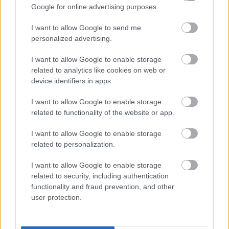
Google for online advertising purposes.
feldolgozása közben súlyos veszélyeztetésnek
tettek ki több dolgozót
I want to allow Google to send me
personalized advertising.
2023.03.07.
Kiss Lajos
Ez nem egy ellenzéki
I want to allow Google to enable storage
felvetés, hanem egy
related to analytics like cookies on web or
hivatalos határozat.
device identifiers in apps.
Pedig valószínűleg a
I want to allow Google to enable storage
használat
related to functionality of the website or app.
akkumulátorokat
feldolgozó üzemet is
I want to allow Google to enable storage
annak idején
related to personalization.
tökéletesen biztonságosnak nyilvánították. De vannak az
I want to allow Google to enable storage
ígéretek és van a valóság. A határozatban, ami a dél-koreai
related to security, including authentication
tulajdonú SungEel Hitech Hungary Kft. által az elmúlt években
functionality and fraud prevention, and other
elkövetett munkavédelmi vétségeket sorolja fel, olyasmik
user protection.
szerepelnek, mint határértéket meghaladó légszennyezettség,
rákkeltő anyagoknak kitett dolgozók, a munkavédelmi
előírások sorozatos megszegése – írja az Átlátszó. A lítium-ion