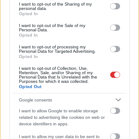
not limited to your visit or usage behaviour. You may click to
I want to opt-out of the Sharing of my
2023.05.16.
personal data.
Kiss Lajos
grant or deny consent to Google and its third-party tags to
Opted In
use your data for below specified purposes in below Google
Nem éppen a legjobb
consent section.
I want to opt-out of the Sale of my
napjait éli a Borsod
Personal Data.
megyei Csernely, idén
Opted In
már bekerültek azzal a
I want to opt-out of processing my
hírekbe, hogy egy 14
Personal Data for Targeted Advertising.
éves fiú agyonvert egy
Opted In
idős asszonyt saját
I want to opt-out of Collection, Use,
otthonában. De
Retention, Sale, and/or Sharing of my
Personal Data that Is Unrelated with the
előfordult állatkínzás és uzsorázás is. Most pedig valakik
Purposes for which it was collected.
folyamatosan mérgezik a kutyusokat. A helyiek azt is tudni
Opted Out
vélik, kik azok.
Google consents
TOVÁBB OLVASOM
I want to allow Google to enable storage
related to advertising like cookies on web or
,
,
,
Magyarország
családok
csernely
kutyák
mérgezés
device identifiers in apps.
I want to allow my user data to be sent to
A gödi akkumulátorgyár selejtes termékeinek