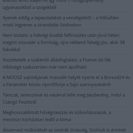
ugyanazokból a szögekből
Ilyenek eddig a tapasztalatok a vendégektől – a hőhullám
miatt ingyenes a strandolás Szolnokon
Nem biztató: a hétvégi kisebb felfrissülés után jövő héten
megint visszatér a forróság, újra rekkenő hőség jön, akár 38
fokokkal
Közzétették a szakértői állásfoglalást, a Fiumei úti fák
többsége szakszerűen már nem ápolható
A MÚOSZ sajtódíjának második helyét nyerte el a Borsod24 és
a Paraméter közös riportfilmje a Sajó szennyezéséről
Tánccal, zeneszóval és vásárral telik meg Jászberény, indul a
Csángó Fesztivál
Meghosszabbított hőségriasztás és vízkorlátozások, a
mezőtúri kórházban leállt a klíma
Átszervezi működését az osztrák óriáscég, Szolnok is érintett