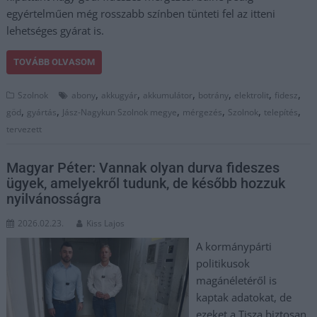
egyértelműen még rosszabb színben tünteti fel az itteni
lehetséges gyárat is.
TOVÁBB OLVASOM
,
,
,
,
,
,
Szolnok
abony
akkugyár
akkumulátor
botrány
elektrolit
fidesz
,
,
,
,
,
,
göd
gyártás
Jász-Nagykun Szolnok megye
mérgezés
Szolnok
telepítés
tervezett
Magyar Péter: Vannak olyan durva fideszes
ügyek, amelyekről tudunk, de később hozzuk
nyilvánosságra
2026.02.23.
Kiss Lajos
A kormánypárti
politikusok
magánéletéről is
kaptak adatokat, de
ezeket a Tisza biztosan