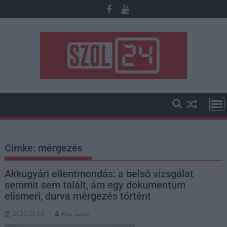
Skip
to
content
Címke:
mérgezés
Akkugyári ellentmondás: a belső vizsgálat
semmit sem talált, ám egy dokumentum
elismeri, durva mérgezés történt
2026.03.09.
Kiss Lajos