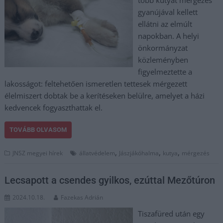
gyanújával kellett
ellátni az elmúlt
napokban. A helyi
önkormányzat
közleményben
figyelmeztette a
lakosságot: feltehetően ismeretlen tettesek mérgezett
élelmiszert dobtak be a kerítéseken belülre, amelyet a házi
kedvencek fogyaszthattak el.
TOVÁBB OLVASOM
,
,
,
JNSZ megyei hírek
állatvédelem
Jászjákóhalma
kutya
mérgezés
Lecsapott a csendes gyilkos, ezúttal Mezőtúron
2024.10.18.
Fazekas Adrián
Tiszafüred után egy