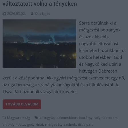
változtatott volna a tényeken
2026.03.02.
Kiss Lajos
Sorra derülnek ki a
mérgezési botrányok
és azok kisebb-
nagyobb eltussolási
kísérletei hazánkban az
utóbbi hetekben. Göd
és Nagykölked után a
hétvégén Debrecen
került a középpontba. Akkugyári mérgezést szenvedett egy nő,
az ügy hemzseg a szabálytalanságoktól és a titkolózástól. A
Tisza Párt azonnali vizsgálatot követel.
TOVÁBB OLVASOM
,
,
,
,
,
Magyarország
akkugyár
akkumulátor
botrány
catl
debrecen
,
,
,
,
,
,
eltitkol
fidesz
göd
kínai
mérgezés
Szolnok
tisza part