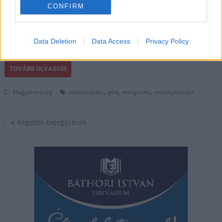
CONFIRM
akkumulátorok újrahasznosításával foglalkozó bátonyterenyei
SungEel Hitech Hungary Kft.-t a munkavédelmi hatóság 8,5
millió forintra bírságolta meg, mivel 13 embert súlyos
Data Deletion
Data Access
Privacy Policy
veszélyeztetettségnek tettek…
TOVÁBB OLVASOM
,
,
,
Magyarország
akkumulátor
göd
mérgezés
veszélyeztetés
Bejegyzés
Régebbi bejegyzések
navigáció