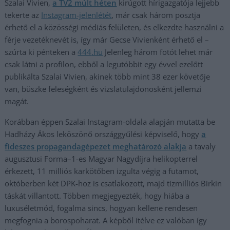
Szalai Vivien,
a TV2 múlt héten
kirúgott hírigazgatója lejjebb
tekerte az
Instagram-jelenlétét
, már csak három posztja
érhető el a közösségi médiás felületen, és elkezdte használni a
férje vezetéknevét is, így már Gecse Vivienként érhető el –
szúrta ki pénteken a
444
.hu
Jelenleg három fotót lehet már
csak látni a profilon, ebből a legutóbbit egy évvel ezelőtt
publikálta Szalai Vivien, akinek több mint 38 ezer követője
van, büszke feleségként és vizslatulajdonosként jellemzi
magát.
Korábban éppen Szalai Instagram-oldala alapján mutatta be
Hadházy Ákos leköszönő országgyűlési képviselő, hogy
a
fideszes propagandagépezet meghatározó alakja
a tavaly
augusztusi Forma–1-es Magyar Nagydíjra helikopterrel
érkezett, 11 milliós karkötőben izgulta végig a futamot,
októberben két DPK-hoz is csatlakozott, majd tízmilliós Birkin
táskát villantott. Többen megjegyezték, hogy hiába a
luxuséletmód, fogalma sincs, hogyan kellene rendesen
megfognia a borospoharat. A képből ítélve ez valóban így