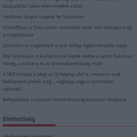
kisújszállási lakos ellen emeltek vádat
Hatalmas lángok csaptak fel Szolnokon
Vízitraffipax a Tisza-tavon: mostantól senki sem úszhatja meg
a száguldozást
Szolnokra is megérkezik a nyár eddigi legkeményebb napja
Már Szolnokon is korlátozások léptek életbe a tartós hatalmas
hőség, a vízhiány és az áramtakarékosság miatt
A NER kihúzta a talajt az Új Néplap alól is, immáron csak
hetilapként jelenik meg – végképp vége a nyomtatott
sajtónak?
Befejeződött a szolnoki Szentháromság-templom felújítása
Elérhetőség
Adatkezelési tájékoztató