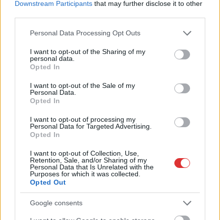
Downstream Participants
that may further disclose it to other
egyébként...
third parties.
Magyarország
Please note that this website/app uses one or more Google
Personal Data Processing Opt Outs
services and may gather and store information including but
not limited to your visit or usage behaviour. You may click to
I want to opt-out of the Sharing of my
personal data.
grant or deny consent to Google and its third-party tags to
Opted In
use your data for below specified purposes in below Google
consent section.
I want to opt-out of the Sale of my
Personal Data.
Opted In
I want to opt-out of processing my
Personal Data for Targeted Advertising.
Opted In
I want to opt-out of Collection, Use,
Retention, Sale, and/or Sharing of my
Personal Data that Is Unrelated with the
Purposes for which it was collected.
Opted Out
Google consents
Hírlevél feliratkozás