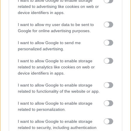
I want to allow Google to enable storage
related to advertising like cookies on web or
Adja meg keresztnevét:
Adja
device identifiers in apps.
meg e-mail címét:
Megismertem és elfogadom a
GDPR-szabályzat
ot
I want to allow my user data to be sent to
Google for online advertising purposes.
I want to allow Google to send me
Nem szeretne lemaradni semmiről? Csak egy kattintás, és hírlevelünk a
personalized advertising.
legfrissebb információkkal és exkluzív tartalmakkal hétről hétre
I want to allow Google to enable storage
postaládájába érkezik!
related to analytics like cookies on web or
device identifiers in apps.
A SZOL24 legfrissebb 24 cikke
I want to allow Google to enable storage
related to functionality of the website or app.
Pénteken újra csökken a benzin és a gázolaj ára is
I want to allow Google to enable storage
Csendélet 5.0: alig balesetveszélyes lépcső és remek
related to personalization.
állapotban levő buszmegálló mutatja, hogy Szolnok mennyire
I want to allow Google to enable storage
élhető város
related to security, including authentication