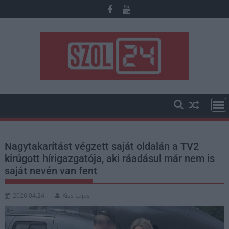
Skip
to
content
Nagytakarítást végzett saját oldalán a TV2
kirúgott hírigazgatója, aki ráadásul már nem is
saját nevén van fent
2026.04.24.
Kiss Lajos