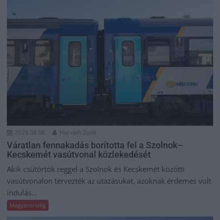
2026.08.06.
Horváth Zsolt
Váratlan fennakadás borította fel a Szolnok–
Kecskemét vasútvonal közlekedését
Akik csütörtök reggel a Szolnok és Kecskemét közötti
vasútvonalon tervezték az utazásukat, azoknak érdemes volt
indulás...
Magyarország