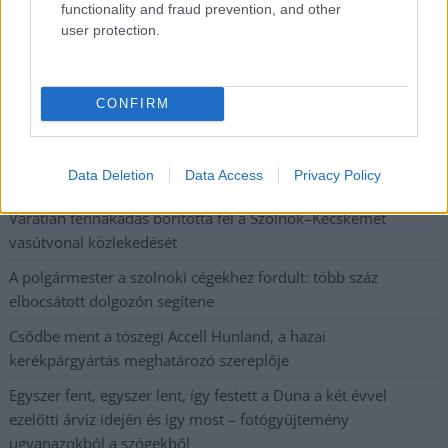
Napokon belül megválasztja az új köztársasági elnököt az
functionality and fraud prevention, and other
Országgyűlés
user protection.
Kiterjedt tüzek pusztítanak az országban, köztük Karcagon
Harmadfokú hőségriasztás az országban: Szolnokon klímát
CONFIRM
javítottak, helikoptereket is bevetettek a tüzeknél
A zárkában rosszul lett, elájult – ilyen körülményekről
Data Deletion
Data Access
Privacy Policy
számoltak be a szolnoki börtönből
Váratlan fennakadás borította fel a Szolnok–Kecskemét
vasútvonal közlekedését
A polgármester a szolnoki cégekhez fordult: több száz
elbocsátott dolgozón segítene
Csődbe ment a tószegi Accell Hunland, a hazai
kerékpárgyártás meghatározó szereplője
Egyszer fent, egyszer lent, így festett a Duna a két évvel
ezelőtti árvíz idején és így most – fotógyűjtemény
ugyanazokból a szögekből