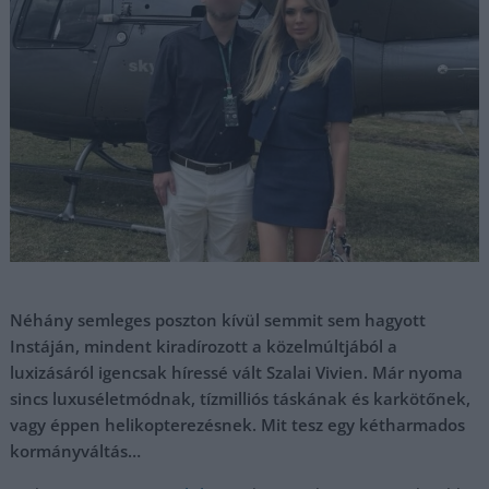
Néhány semleges poszton kívül semmit sem hagyott
Instáján, mindent kiradírozott a közelmúltjából a
luxizásáról igencsak híressé vált Szalai Vivien. Már nyoma
sincs luxuséletmódnak, tízmilliós táskának és karkötőnek,
vagy éppen helikopterezésnek. Mit tesz egy kétharmados
kormányváltás…