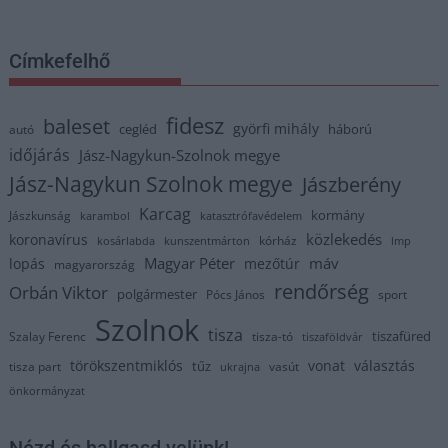
Címkefelhő
fidesz
baleset
györfi mihály
cegléd
háború
autó
időjárás
Jász-Nagykun-Szolnok megye
Jász-Nagykun Szolnok megye
Jászberény
Karcag
kormány
Jászkunság
karambol
katasztrófavédelem
közlekedés
koronavírus
kórház
kosárlabda
kunszentmárton
lmp
Magyar Péter
máv
lopás
mezőtúr
magyarország
rendőrség
Orbán Viktor
polgármester
Pócs János
sport
Szolnok
tisza
tiszafüred
Szalay Ferenc
tisza-tó
tiszaföldvár
törökszentmiklós
vonat
választás
tűz
tisza part
vasút
ukrajna
önkormányzat
Nézd és hallgasd velünk!