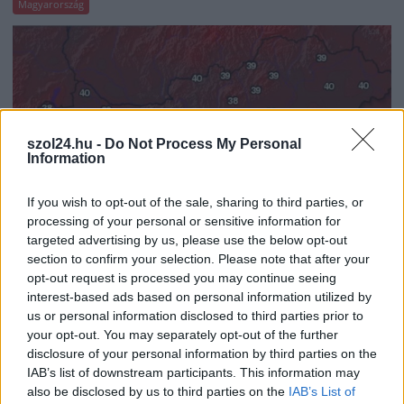
Magyarország
szol24.hu -
Do Not Process My Personal
Information
If you wish to opt-out of the sale, sharing to third parties, or
processing of your personal or sensitive information for
targeted advertising by us, please use the below opt-out
section to confirm your selection. Please note that after your
opt-out request is processed you may continue seeing
2026.08.05.
Kiss Lajos
interest-based ads based on personal information utilized by
Nem biztató: a hétvégi kisebb felfrissülés után jövő
us or personal information disclosed to third parties prior to
héten megint visszatér a forróság, újra rekkenő
your opt-out. You may separately opt-out of the further
hőség jön, akár 38 fokokkal
disclosure of your personal information by third parties on the
Máris körvonalazódik, hogy csak rövid lélegzetvételnyi időnk
IAB’s list of downstream participants. This information may
also be disclosed by us to third parties on the
IAB’s List of
lesz az egyébként sem túl intenzív felfrissülésre (ami