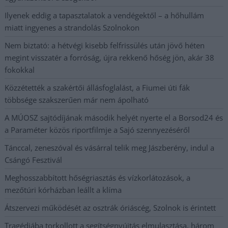
Ilyenek eddig a tapasztalatok a vendégektől – a hőhullám
miatt ingyenes a strandolás Szolnokon
Nem biztató: a hétvégi kisebb felfrissülés után jövő héten
megint visszatér a forróság, újra rekkenő hőség jön, akár 38
fokokkal
Közzétették a szakértői állásfoglalást, a Fiumei úti fák
többsége szakszerűen már nem ápolható
A MÚOSZ sajtódíjának második helyét nyerte el a Borsod24 és
a Paraméter közös riportfilmje a Sajó szennyezéséről
Tánccal, zeneszóval és vásárral telik meg Jászberény, indul a
Csángó Fesztivál
Meghosszabbított hőségriasztás és vízkorlátozások, a
mezőtúri kórházban leállt a klíma
Átszervezi működését az osztrák óriáscég, Szolnok is érintett
Tragédiába torkollott a segítségnyújtás elmulasztása, három