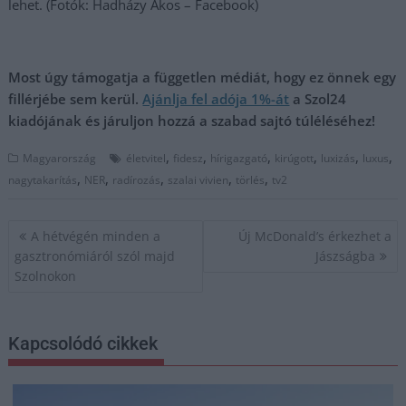
lehet. (Fotók: Hadházy Ákos – Facebook)
Most úgy támogatja a független médiát, hogy ez önnek egy
fillérjébe sem kerül.
Ajánlja fel adója 1%-át
a Szol24
kiadójának és járuljon hozzá a szabad sajtó túléléséhez!
,
,
,
,
,
,
Magyarország
életvitel
fidesz
hírigazgató
kirúgott
luxizás
luxus
,
,
,
,
,
nagytakarítás
NER
radírozás
szalai vivien
törlés
tv2
Bejegyzés
A hétvégén minden a
Új McDonald’s érkezhet a
navigáció
gasztronómiáról szól majd
Jászságba
Szolnokon
Kapcsolódó cikkek