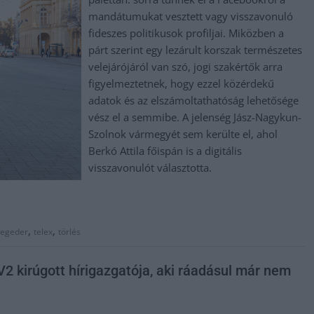
mandátumukat vesztett vagy visszavonuló
fideszes politikusok profiljai. Miközben a
párt szerint egy lezárult korszak természetes
velejárójáról van szó, jogi szakértők arra
figyelmeztetnek, hogy ezzel közérdekű
adatok és az elszámoltathatóság lehetősége
vész el a semmibe. A jelenség Jász-Nagykun-
Szolnok vármegyét sem kerülte el, ahol
Berkó Attila főispán is a digitális
visszavonulót választotta.
,
,
zegeder
telex
törlés
V2 kirúgott hírigazgatója, aki ráadásul már nem