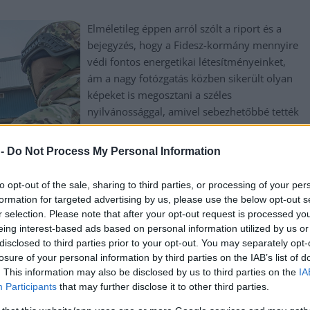
Elméletileg éppen arról szólt a riport és a
bejegyzés, hogy a Fidesz-kormány mennyire
védi fontos energetikai létesítményeinket,
ám a nagy fotózgatás közben sikerült olyan
képeket is megosztani a széles
nyilvánossággal, amivel sebezhetőbbé tették
Paksot. Nem véletlen, hogy néhány óra
múlva sok képet gyorsan töröltek is, de már
 -
Do Not Process My Personal Information
későn.
to opt-out of the sale, sharing to third parties, or processing of your per
TOVÁBB OLVASOM
formation for targeted advertising by us, please use the below opt-out s
r selection. Please note that after your opt-out request is processed y
eing interest-based ads based on personal information utilized by us or
disclosed to third parties prior to your opt-out. You may separately opt-
,
,
,
,
,
,
,
,
kker
hiba
honvédelem
kockázat
miniszter
paks
propaganda
súlyos
losure of your personal information by third parties on the IAB’s list of
. This information may also be disclosed by us to third parties on the
IA
Participants
that may further disclose it to other third parties.
y tiszás „leleplező” videót, hogy a riporter