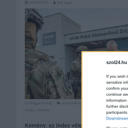
2026.03.03.
Kiss Lajos
szol24.hu
If you wish 
sensitive in
confirm you
continue se
information 
,
,
,
,
Magyarország
atomerőmű
biztonság
fidesz
fotók
he
further disc
,
törlés
védelem
participants
Downstream 
Kemény: az Index véletlenül úgy tett ki eg