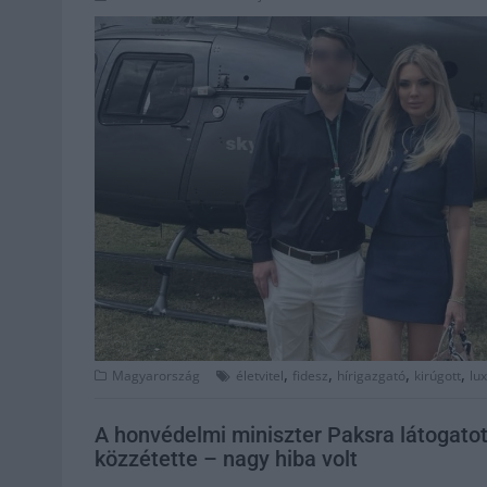
,
,
,
,
Magyarország
életvitel
fidesz
hírigazgató
kirúgott
lu
A honvédelmi miniszter Paksra látogatot
közzétette – nagy hiba volt