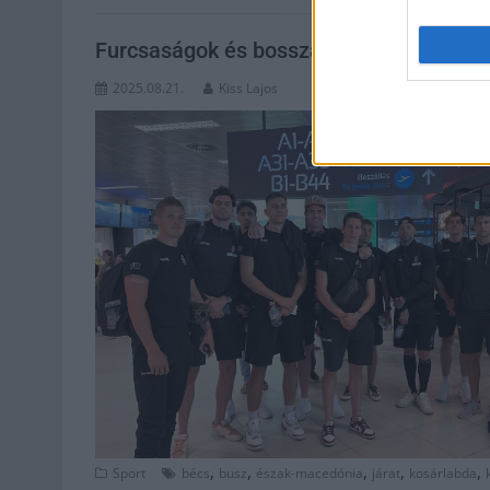
Furcsaságok és bosszankodás a kosárlab
2025.08.21.
Kiss Lajos
,
,
,
,
,
Sport
bécs
busz
észak-macedónia
járat
kosárlabda