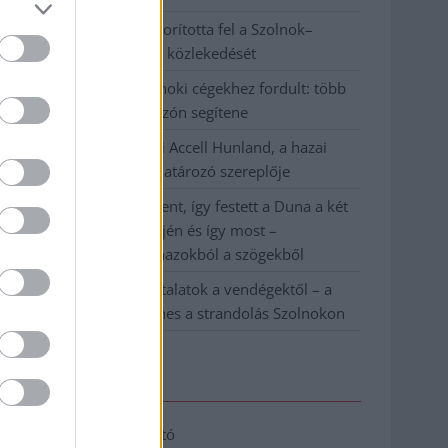
Váratlan fennakadás borította fel a Szolnok–
Kecskemét vasútvonal közlekedését
A polgármester a szolnoki cégekhez fordult: több
száz elbocsátott dolgozón segítene
Csődbe ment a tószegi Accell Hunland, a hazai
kerékpárgyártás meghatározó szereplője
Egyszer fent, egyszer lent, így festett a Duna a két
évvel ezelőtti árvíz idején és így most –
fotógyűjtemény ugyanazokból a szögekből
Ilyenek eddig a tapasztalatok a vendégektől – a
hőhullám miatt ingyenes a strandolás Szolnokon
Elérhetőség
Adatkezelési tájékoztató