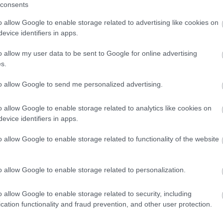
 volt kollégiumát, amit fél év múlva kb 200
consents
o allow Google to enable storage related to advertising like cookies on
evice identifiers in apps.
Hogyan lehet fél év alatt nagyjából 150
o allow my user data to be sent to Google for online advertising
millió forintot keresni „legálisan”? Bemutatja
s.
a Jász-Nagykun-Szolnok megyei Fidesz.
Ehhez az ügyhöz is erős szálak fűzik Lázár
to allow Google to send me personalized advertising.
János minisztert és a Fideszt. A hirdetést
pedig a sajtónyilvánosságra kerülés után
o allow Google to enable storage related to analytics like cookies on
evice identifiers in apps.
nem sokkal hirtelen törölték.
o allow Google to enable storage related to functionality of the website
TOVÁBB OLVASOM
o allow Google to enable storage related to personalization.
o allow Google to enable storage related to security, including
cation functionality and fraud prevention, and other user protection.
,
,
,
,
,
aszon
hirdetés
Jász-Nagykun Szolnok megye
kollégium
lázár jános