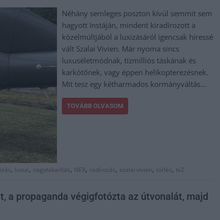
Néhány semleges poszton kívül semmit sem
hagyott Instáján, mindent kiradírozott a
közelmúltjából a luxizásáról igencsak híressé
vált Szalai Vivien. Már nyoma sincs
luxuséletmódnak, tízmilliós táskának és
karkötőnek, vagy éppen helikopterezésnek.
Mit tesz egy kétharmados kormányváltás…
TOVÁBB OLVASOM
,
,
,
,
,
,
,
xizás
luxus
nagytakarítás
NER
radírozás
szalai vivien
törlés
tv2
t, a propaganda végigfotózta az útvonalát, majd