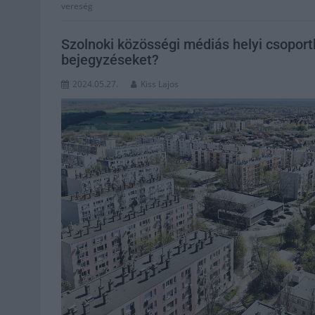
vereség
Szolnoki közösségi médiás helyi csoport
bejegyzéseket?
2024.05.27.
Kiss Lajos