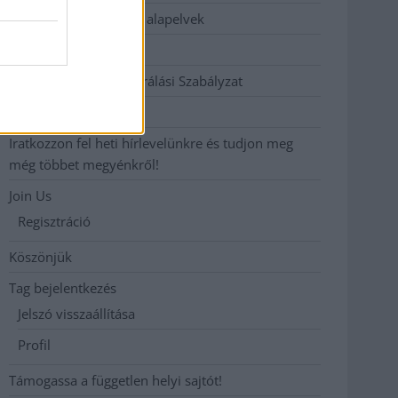
Etikai és függetlenségi alapelvek
Hirdetési árak
Hozzászólási és Moderálási Szabályzat
Impresszum
Iratkozzon fel heti hírlevelünkre és tudjon meg
még többet megyénkről!
Join Us
Regisztráció
Köszönjük
Tag bejelentkezés
Jelszó visszaállítása
Profil
Támogassa a független helyi sajtót!