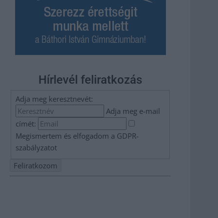
Hírlevél feliratkozás
Adja meg keresztnevét:
Adja meg e-mail
címét:
Megismertem és elfogadom a
GDPR-
szabályzat
ot
Nem szeretne lemaradni semmiről? Csak egy kattintás, és
hírlevelünk a legfrissebb információkkal és exkluzív
tartalmakkal hétről hétre postaládájába érkezik!