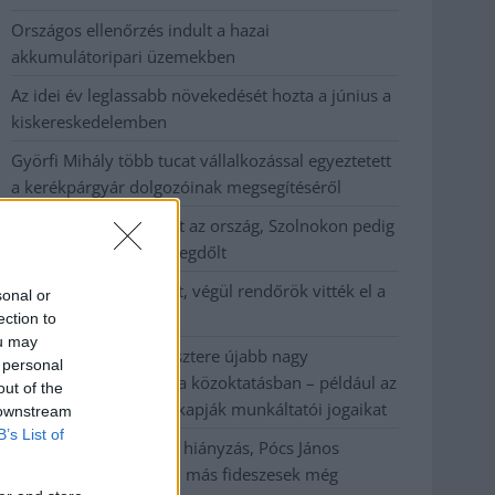
Országos ellenőrzés indult a hazai
akkumulátoripari üzemekben
Az idei év leglassabb növekedését hozta a június a
kiskereskedelemben
Györfi Mihály több tucat vállalkozással egyeztetett
a kerékpárgyár dolgozóinak megsegítéséről
41 fok fölé forrósodott az ország, Szolnokon pedig
egy másik rekord is megdőlt
Egy telefonhívást akart, végül rendőrök vitték el a
sonal or
mezőtúri férfit
ection to
ou may
A Tisza kormány minisztere újabb nagy
 personal
változásokról döntött a közoktatásban – például az
out of the
iskolaigazgatók visszakapják munkáltatói jogaikat
 downstream
B’s List of
Sok volt az igazolatlan hiányzás, Pócs János
fizetéslevonást kapott, más fideszesek még