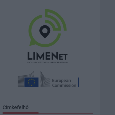
Címkefelhő