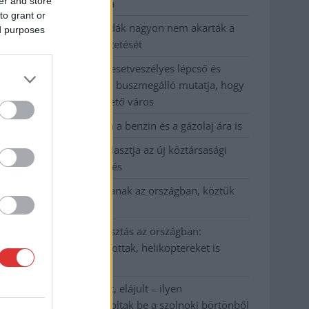
er and store
kevesebbet vittek haza
to grant or
A Szolnok megyei gazdák nagyon nem akarták a
ed purposes
JÉGER további üzemeltetését
Csendélet 5.0: alig balesetveszélyes lépcső és
remek állapotban levő buszmegálló mutatja, hogy
Szolnok mennyire élhető város
Pénteken újra csökken a benzin és a gázolaj ára is
Napokon belül megválasztja az új köztársasági
elnököt az Országgyűlés
Kiterjedt tüzek pusztítanak az országban, köztük
Karcagon
Harmadfokú hőségriasztás az országban:
Szolnokon klímát javítottak, helikoptereket is
bevetettek a tüzeknél
A zárkában rosszul lett, elájult – ilyen
körülményekről számoltak be a szolnoki börtönből