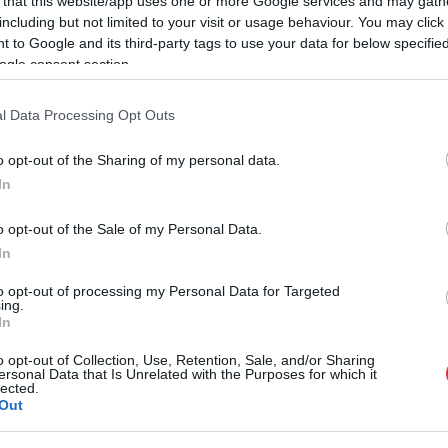
 that this website/app uses one or more Google services and may gath
including but not limited to your visit or usage behaviour. You may click 
 to Google and its third-party tags to use your data for below specifi
ogle consent section.
A riportalany ugyanis a tiszás „adócsomag
tervezetéről” feltett kérdésre nem úgy
l Data Processing Opt Outs
válaszolt, ahogy azt a műsorvezető
gondolta, így annak mondatába vágva kérte
o opt-out of the Sharing of my personal data.
a stábot, hogy hadd tegye fel újra a kérdést,
In
ezúttal máshogy, az előző ment volna a
vágásba. Az Index azonban véletlenül benne
o opt-out of the Sale of my Personal Data.
felejtette a közzétett riportban ezt a malőrt,
In
utána pedig már hiába törölték a Tisza
to opt-out of processing my Personal Data for Targeted
Pártnál észrevették és lementették.
ing.
In
TOVÁBB OLVASOM
o opt-out of Collection, Use, Retention, Sale, and/or Sharing
ersonal Data that Is Unrelated with the Purposes for which it
lected.
,
,
,
,
,
,
dia
riporter
stáb
tisza part
törlés
véletlen
video
Out