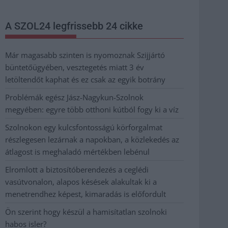
A SZOL24 legfrissebb 24 cikke
Már magasabb szinten is nyomoznak Szijjártó
büntetőügyében, vesztegetés miatt 3 év
letöltendőt kaphat és ez csak az egyik botrány
Problémák egész Jász-Nagykun-Szolnok
megyében: egyre több otthoni kútból fogy ki a víz
Szolnokon egy kulcsfontosságú körforgalmat
részlegesen lezárnak a napokban, a közlekedés az
átlagost is meghaladó mértékben lebénul
Elromlott a biztosítóberendezés a ceglédi
vasútvonalon, alapos késések alakultak ki a
menetrendhez képest, kimaradás is előfordult
Ön szerint hogy készül a hamisítatlan szolnoki
habos isler?