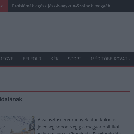
Problémák egész Jász-Nagykun-Szolnok megyében: egyre töb
nk
MEGYE
BELFÖLD
KÉK
SPORT
MÉG TÖBB ROVAT
ldalának
A választási eredmények után különös
jelenség söpört végig a magyar politikai
palettán: sorra tűnnek el a Facebookról a