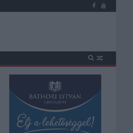
b otthoni kútból fogy ki a víz