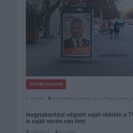
TOVÁBB OLVASOM
,
,
,
,
,
Szolnok
berkó attila
facebook
fidesz
főispán
meta
s
Nagytakarítást végzett saját oldalán a T
is saját nevén van fent
2026.04.24.
Kiss Lajos