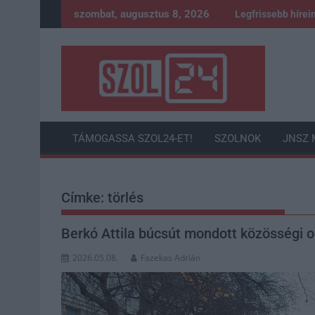
Skip
szombat, augusztus 8, 2026
Legfrissebb hírei
to
content
TÁMOGASSA SZOL24-ET!
SZOLNOK
JNSZ 
Címke:
törlés
Berkó Attila búcsút mondott közösségi o
2026.05.08.
Fazekas Adrián