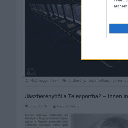
authenti
,
,
,
JNSZ megyei hírek
Jászberény
l dézsi zoltán
riporter
sa
Jászberényből a Telesportba? – Innen ind
2023.12.29.
Fazekas Adrián