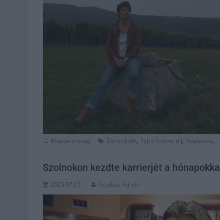
,
,
,
Magyarország
Doros Judit
Fejtő Ferenc-díj
Népszava
r
Szolnokon kezdte karrierjét a hónapokka
2025.07.01.
Fazekas Adrián