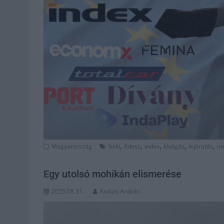
,
,
,
,
,
Magyarország
baki
fidesz
index
kivágás
lejáratás
me
Egy utolsó mohikán elismerése
2025.08.31.
Farkas András