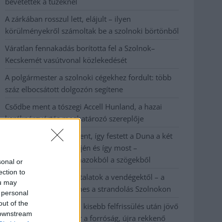
bevetettek a tüzeknél
A zárkában rosszul lett, elájult – ilyen
körülményekről számoltak be a szolnoki börtönből
Váratlan fennakadás borította fel a Szolnok–
Kecskemét vasútvonal közlekedését
A polgármester a szolnoki cégekhez fordult: több
száz elbocsátott dolgozón segítene
Csődbe ment a tószegi Accell Hunland, a hazai
kerékpárgyártás meghatározó szereplője
Egyszer fent, egyszer lent, így festett a Duna a két
évvel ezelőtti árvíz idején és így most –
fotógyűjtemény ugyanazokból a szögekből
sonal or
ection to
Ilyenek eddig a tapasztalatok a vendégektől – a
ou may
hőhullám miatt ingyenes a strandolás Szolnokon
 personal
out of the
Nem biztató: a hétvégi kisebb felfrissülés után jövő
 downstream
héten megint visszatér a forróság, újra rekkenő