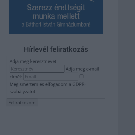
Hírlevél feliratkozás
Adja meg keresztnevét:
Adja meg e-mail
címét:
Megismertem és elfogadom a
GDPR-
szabályzat
ot
Nem szeretne lemaradni semmiről? Csak egy kattintás, és
hírlevelünk a legfrissebb információkkal és exkluzív
tartalmakkal hétről hétre postaládájába érkezik!