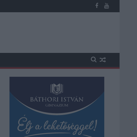
potban levő buszmegálló mutatja, hogy Szolnok mennyire élhető v