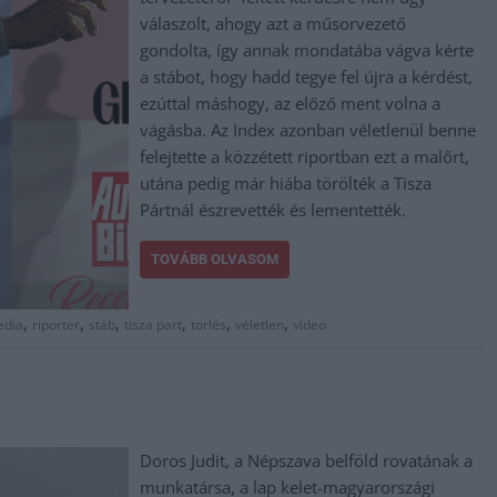
válaszolt, ahogy azt a műsorvezető
gondolta, így annak mondatába vágva kérte
a stábot, hogy hadd tegye fel újra a kérdést,
ezúttal máshogy, az előző ment volna a
vágásba. Az Index azonban véletlenül benne
felejtette a közzétett riportban ezt a malőrt,
utána pedig már hiába törölték a Tisza
Pártnál észrevették és lementették.
TOVÁBB OLVASOM
,
,
,
,
,
,
dia
riporter
stáb
tisza part
törlés
véletlen
video
Doros Judit, a Népszava belföld rovatának a
munkatársa, a lap kelet-magyarországi