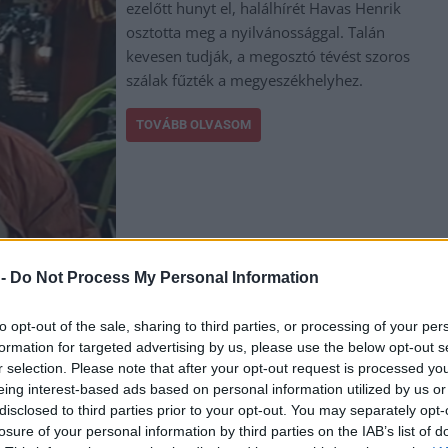
ezelőtt hunyt el, halálhírét Havas Henrik
osztotta meg a nyilvánossággal. Talán
kevesen tudják, a megosztó tévést szoros
szálak fűzték a megyeszékhelyhez.
TOVÁBB OLVASOM
,
,
 -
Do Not Process My Personal Information
olnok
tudósító
újságíró
to opt-out of the sale, sharing to third parties, or processing of your per
 húzni Magyar Pétert, de egy olyan beszélgetés
formation for targeted advertising by us, please use the below opt-out s
r selection. Please note that after your opt-out request is processed y
eing interest-based ads based on personal information utilized by us or
disclosed to third parties prior to your opt-out. You may separately opt-
A TISZA Párt és Magyar Péter kerek-perec
losure of your personal information by third parties on the IAB’s list of
kijelentették, hogy nem támogatják Ukrajna