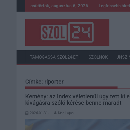
Skip
csütörtök, augusztus 6, 2026
Legfrissebb híre
to
content
TÁMOGASSA SZOL24-ET!
SZOLNOK
JNSZ 
Címke:
riporter
Kemény: az Index véletlenül úgy tett ki eg
kivágásra szóló kérése benne maradt
2026.01.31.
Kiss Lajos