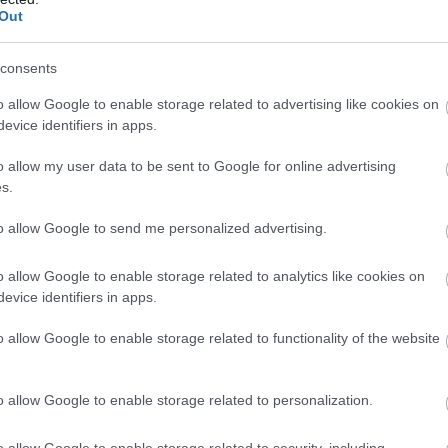
családja az MTI-t. Cseh Éva korábban
Out
Szolnokról és Békéscsabáról tudósított a
Magyar Rádió Krónika műsorának, valamint
consents
riportokat készített a 168 Óra közéleti
o allow Google to enable storage related to advertising like cookies on
magazin számára.
evice identifiers in apps.
TOVÁBB OLVASOM
o allow my user data to be sent to Google for online advertising
s.
to allow Google to send me personalized advertising.
o allow Google to enable storage related to analytics like cookies on
,
,
ter
sajtó
Szolnok
evice identifiers in apps.
o allow Google to enable storage related to functionality of the website
Jászberényben kezdő népszerű riporter
o allow Google to enable storage related to personalization.
A Riporter kerestetik című MTV-s műsorból
indult a szegedi születésű L. Dézsi Zoltán
o allow Google to enable storage related to security, including