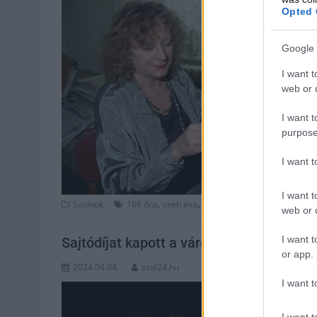
Opted 
Google 
I want t
web or d
I want t
purpose
I want 
I want t
,
,
,
,
,
Szolnok
168 óra
cseh éva
krónika
média
rádió
ripor
web or d
I want t
Sajtódíjat kapott a várostól a pályáját 
or app.
2024.04.04.
szol24.hu
I want t
I want t