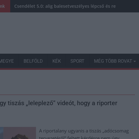
Csendélet 5.0: alig balesetveszélyes lépcső és remek álla
ink
MEGYE
BELFÖLD
KÉK
SPORT
MÉG TÖBB ROVAT
y tiszás „leleplező” videót, hogy a riporter
A riportalany ugyanis a tiszás „adócsomag
tervezetéről” feltett kérdésre nem úgy