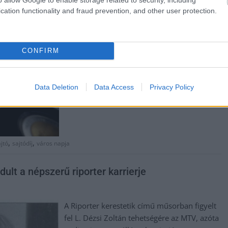
karrierje, akinek karrierjében a kezdeti
cation functionality and fraud prevention, and other user protection.
állomást jelentette a Rádió Jászberény (most
Trió FM) elindítása. Az önkormányzat április
3-án, a város napján sajtódíjjal jutalmazta az
CONFIRM
ATV tudósítójának munkáját.
TOVÁBB OLVASOM
Data Deletion
Data Access
Privacy Policy
,
,
jtó
sajtódíj
város napja
ult a népszerű riporter karrierje
A Riporter kerestetik című műsorban figyelt
fel L. Dézsi Zoltán tehetségére az MTV, azóta