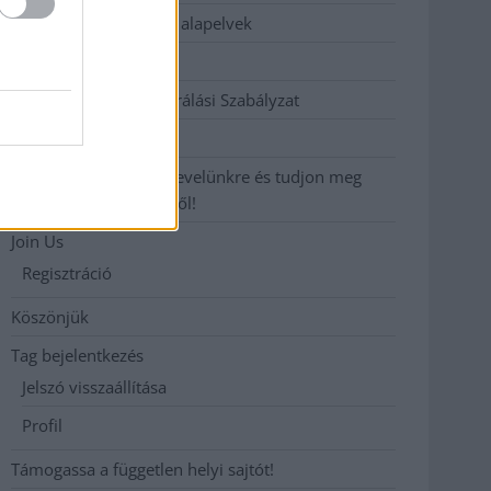
Etikai és függetlenségi alapelvek
Hirdetési árak
Hozzászólási és Moderálási Szabályzat
Impresszum
Iratkozzon fel heti hírlevelünkre és tudjon meg
még többet megyénkről!
Join Us
Regisztráció
Köszönjük
Tag bejelentkezés
Jelszó visszaállítása
Profil
Támogassa a független helyi sajtót!