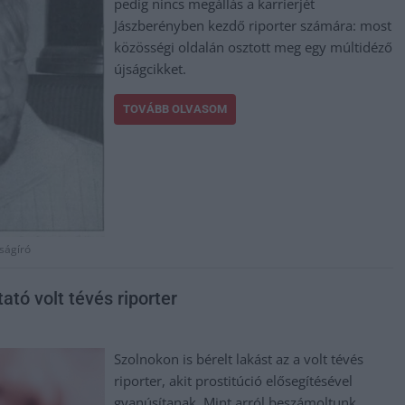
pedig nincs megállás a karrierjét
Jászberényben kezdő riporter számára: most
közösségi oldalán osztott meg egy múltidéző
újságcikket.
TOVÁBB OLVASOM
jságíró
tató volt tévés riporter
Szolnokon is bérelt lakást az a volt tévés
riporter, akit prostitúció elősegítésével
gyanúsítanak. Mint arról beszámoltunk,