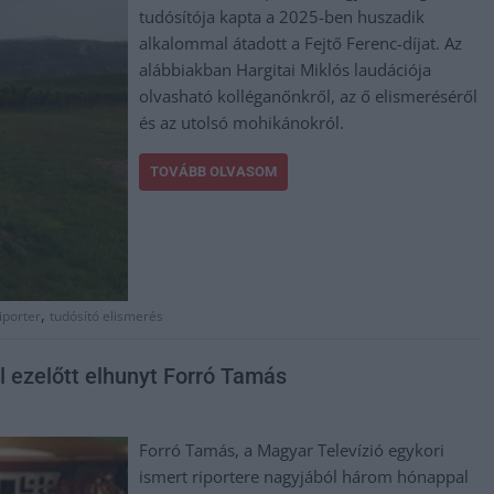
tudósítója kapta a 2025-ben huszadik
alkalommal átadott a Fejtő Ferenc-díjat. Az
alábbiakban Hargitai Miklós laudációja
olvasható kolléganőnkről, az ő elismeréséről
és az utolsó mohikánokról.
TOVÁBB OLVASOM
,
iporter
tudósító elismerés
l ezelőtt elhunyt Forró Tamás
Forró Tamás, a Magyar Televízió egykori
ismert riportere nagyjából három hónappal