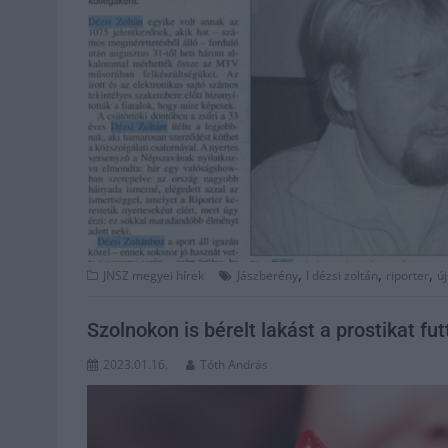
,
,
,
JNSZ megyei hírek
Jászberény
l dézsi zoltán
riporter
ú
Szolnokon is bérelt lakást a prostikat fut
2023.01.16.
Tóth András