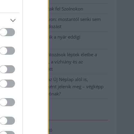
Hatalmas lángok csaptak fel Szolnokon
Vízitraffipax a Tisza-tavon: mostantól senki sem
úszhatja meg a száguldozást
Szolnokra is megérkezik a nyár eddigi
legkeményebb napja
Már Szolnokon is korlátozások léptek életbe a
tartós hatalmas hőség, a vízhiány és az
áramtakarékosság miatt
A NER kihúzta a talajt az Új Néplap alól is,
immáron csak hetilapként jelenik meg – végképp
vége a nyomtatott sajtónak?
Elérhetőség
Adatkezelési tájékoztató