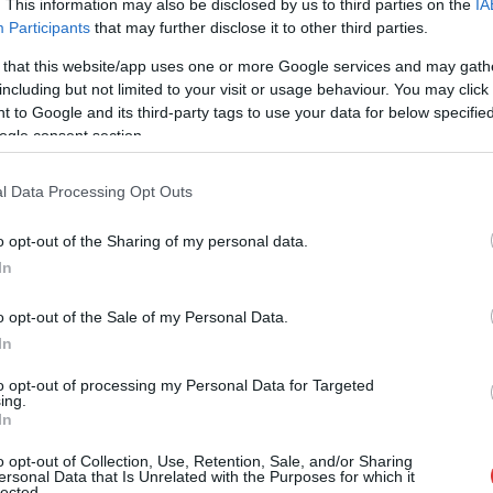
. This information may also be disclosed by us to third parties on the
IA
gyorsított eljárással való felvételét az
Participants
that may further disclose it to other third parties.
Európai Unióba, a kormánypárti szócső
 that this website/app uses one or more Google services and may gath
egyik riportere azonban olyan párbeszédbe
including but not limited to your visit or usage behaviour. You may click 
keveredett Magyarral, amit vágatlan
 to Google and its third-party tags to use your data for below specifi
formában a Hír TV-n semmiképpen ne
ogle consent section.
keressünk majd. Erről a Tisza első embere
számolt be.
l Data Processing Opt Outs
TOVÁBB OLVASOM
o opt-out of the Sharing of my personal data.
In
o opt-out of the Sale of my Personal Data.
,
,
,
,
,
,
,
rdés
Magyar Péter
riport
riporter
tisza part
ukrajna
vágatlan
video
In
tó
to opt-out of processing my Personal Data for Targeted
ing.
In
Életének 79. évében elhunyt Cseh Éva
o opt-out of Collection, Use, Retention, Sale, and/or Sharing
ersonal Data that Is Unrelated with the Purposes for which it
rádiótudósító csütörtökön – tájékoztatta
lected.