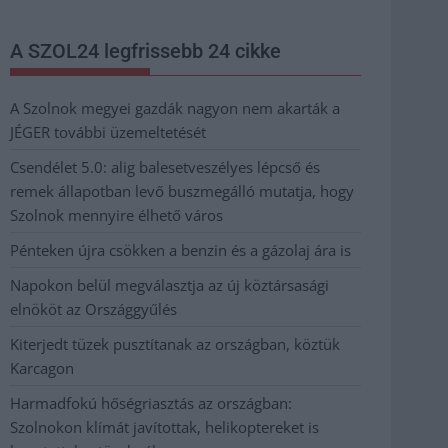
A SZOL24 legfrissebb 24 cikke
A Szolnok megyei gazdák nagyon nem akarták a
JÉGER további üzemeltetését
Csendélet 5.0: alig balesetveszélyes lépcső és
remek állapotban levő buszmegálló mutatja, hogy
Szolnok mennyire élhető város
Pénteken újra csökken a benzin és a gázolaj ára is
Napokon belül megválasztja az új köztársasági
elnököt az Országgyűlés
Kiterjedt tüzek pusztítanak az országban, köztük
Karcagon
Harmadfokú hőségriasztás az országban:
Szolnokon klímát javítottak, helikoptereket is