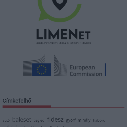
Címkefelhő
fidesz
baleset
györfi mihály
cegléd
háború
autó