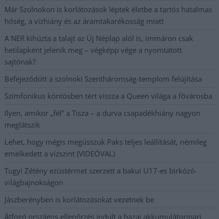
Már Szolnokon is korlátozások léptek életbe a tartós hatalmas
hőség, a vízhiány és az áramtakarékosság miatt
A NER kihúzta a talajt az Új Néplap alól is, immáron csak
hetilapként jelenik meg – végképp vége a nyomtatott
sajtónak?
Befejeződött a szolnoki Szentháromság-templom felújítása
Szimfonikus köntösben tért vissza a Queen világa a fővárosba
Ilyen, amikor „fél” a Tisza – a durva csapadékhiány nagyon
meglátszik
Lehet, hogy mégis megússzuk Paks teljes leállítását, némileg
emelkedett a vízszint (VIDEÓVAL)
Tugyi Zétény ezüstérmet szerzett a bakui U17-es birkózó-
világbajnokságon
Jászberényben is korlátozásokat vezetnek be
Átfogó országos ellenőrzés indult a hazai akkumulátoripari