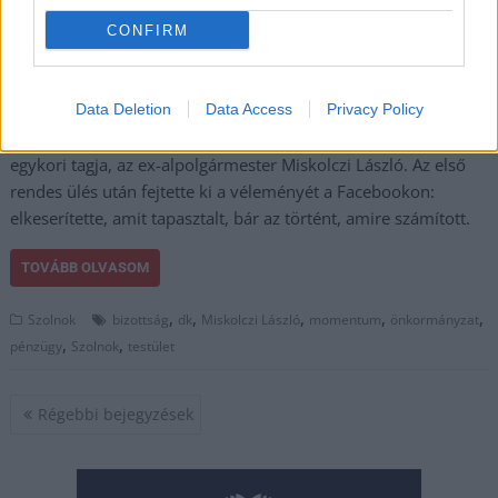
szolnoki közgyűlésről
és ezzel együtt a
CONFIRM
megválasztott
polgármesterről,
Györfi Mihályról sem a
Data Deletion
Data Access
Privacy Policy
Szolnoki Többség
egykori tagja, az ex-alpolgármester Miskolczi László. Az első
rendes ülés után fejtette ki a véleményét a Facebookon:
elkeserítette, amit tapasztalt, bár az történt, amire számított.
TOVÁBB OLVASOM
,
,
,
,
,
Szolnok
bizottság
dk
Miskolczi László
momentum
önkormányzat
,
,
pénzügy
Szolnok
testület
Bejegyzés
Régebbi bejegyzések
navigáció