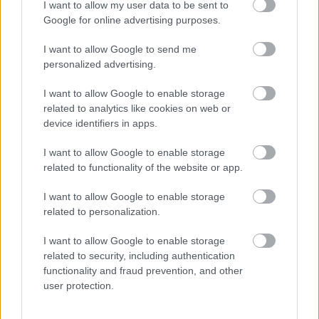
telekadó bevezetése annak érdekében, hogy a 2025-ös évben
I want to allow my user data to be sent to
zavartalan legyen a működtetés. Senki nem szeret adózni, ez
Google for online advertising purposes.
tény, de különösen nagy vitákat váltott ki a megyeszékhelyen,
I want to allow Google to send me
hogy a döntést nem sokkal azután szavazta meg ellenzék és
personalized advertising.
kormánypárt egyaránt, hogy a tiszteletdíjuk emeléséről is
döntöttek. Megkérdeztük, vagy inkább megkérdeztük volna a
I want to allow Google to enable storage
főbb érintetteket.
related to analytics like cookies on web or
device identifiers in apps.
TOVÁBB OLVASOM
I want to allow Google to enable storage
,
,
,
,
Szolnok
related to functionality of the website or app.
adóemelés
borda zoltán
építményadó
györfi mihály
,
,
,
,
,
önkormányzat
sámson lászló
Szolnok
tasnádi zoltán
telekadó
testület
I want to allow Google to enable storage
related to personalization.
Az egykori szolnoki képviselő szerint
elkezdődött a pénzosztás a testületben
I want to allow Google to enable storage
related to security, including authentication
2024.11.04.
Fazekas Adrián
functionality and fraud prevention, and other
user protection.
Nincs jó véleménnyel
az újonnan felállt