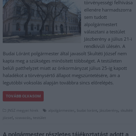
törvényességi felhívása
ellenére harmadszorra
sem tudott
alpolgármestert
választani a testület
Jászberény a július 21-i
rendkívüli ülésén. A
Budai Lóránt polgármester által javasolt Skultéti József nem
kapta meg a szükséges minősített többséget. A testületen
belüli patthelyzet miatt az önkormányzat július 25-ig kapott
haladékot a törvénysértő állapot megszüntetésére, ám a
legutóbbi voksolás alapján továbbra sincs előrelépés.
TOVÁBB OLVASOM
,
,
,
JNSZ megyei hírek
alpolgármester
budai loránt
Jászberény
skultéti
,
,
józsef
szavazás
testület
A polgármester részletes tájékoztatást adott a