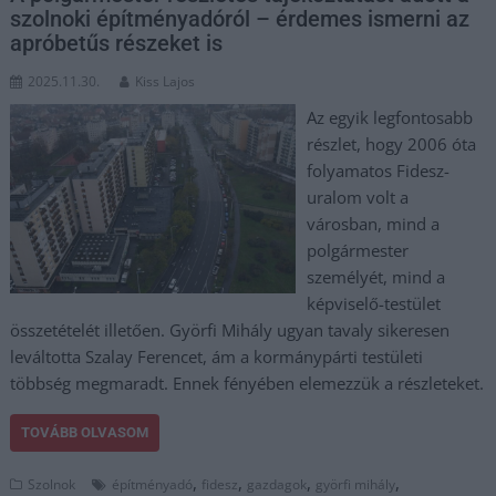
szolnoki építményadóról – érdemes ismerni az
apróbetűs részeket is
2025.11.30.
Kiss Lajos
Az egyik legfontosabb
részlet, hogy 2006 óta
folyamatos Fidesz-
uralom volt a
városban, mind a
polgármester
személyét, mind a
képviselő-testület
összetételét illetően. Györfi Mihály ugyan tavaly sikeresen
leváltotta Szalay Ferencet, ám a kormánypárti testületi
többség megmaradt. Ennek fényében elemezzük a részleteket.
TOVÁBB OLVASOM
,
,
,
,
Szolnok
építményadó
fidesz
gazdagok
györfi mihály