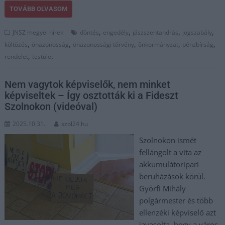
TOVÁBB OLVASOM
,
,
,
,
JNSZ megyei hírek
döntés
engedély
jászszentandrás
jogszabály
,
,
,
,
,
költözés
önazonosság
önazonossági törvény
önkormányzat
pénzbírság
,
rendelet
testület
Nem vagytok képviselők, nem minket
képviseltek – Így osztották ki a Fideszt
Szolnokon (videóval)
2025.10.31.
szol24.hu
Szolnokon ismét
fellángolt a vita az
akkumulátoripari
beruházások körül.
Györfi Mihály
polgármester és több
ellenzéki képviselő azt
javasolta, hogy a város