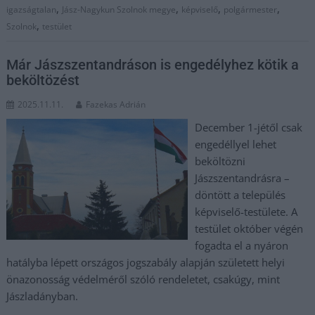
,
,
,
,
igazságtalan
Jász-Nagykun Szolnok megye
képviselő
polgármester
,
Szolnok
testület
Már Jászszentandráson is engedélyhez kötik a
beköltözést
2025.11.11.
Fazekas Adrián
December 1-jétől csak
engedéllyel lehet
beköltözni
Jászszentandrásra –
döntött a település
képviselő-testülete. A
testület október végén
fogadta el a nyáron
hatályba lépett országos jogszabály alapján született helyi
önazonosság védelméről szóló rendeletet, csakúgy, mint
Jászladányban.