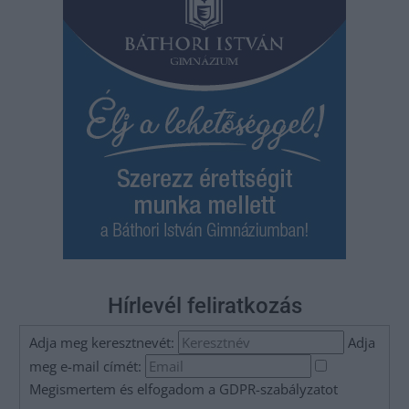
Hírlevél feliratkozás
Adja meg keresztnevét:
Adja
meg e-mail címét:
Megismertem és elfogadom a
GDPR-szabályzat
ot