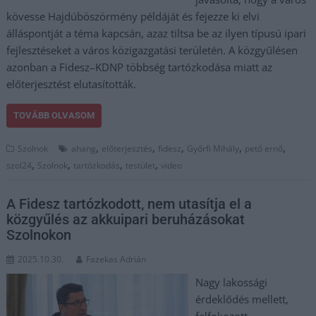
kövesse Hajdúböszörmény példáját és fejezze ki elvi
álláspontját a téma kapcsán, azaz tiltsa be az ilyen típusú ipari
fejlesztéseket a város közigazgatási területén. A közgyűlésen
azonban a Fidesz–KDNP többség tartózkodása miatt az
előterjesztést elutasították.
TOVÁBB OLVASOM
,
,
,
,
,
Szolnok
ahang
előterjesztés
fidesz
Győrfi Mihály
pető ernő
,
,
,
,
szol24
Szolnok
tartózkodás
testület
video
A Fidesz tartózkodott, nem utasítja el a
közgyűlés az akkuipari beruházásokat
Szolnokon
2025.10.30.
Fazekas Adrián
Nagy lakossági
érdeklődés mellett,