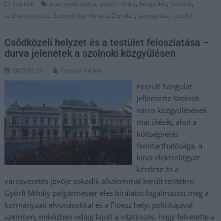
,
,
,
,
Szolnok
aba-novák agóra
györfi mihály
közgyűlés
Szolnok
,
,
,
szolnok televízió
Szolnoki Szimfonikus Zenekar
támogatás
testület
Csődközeli helyzet és a testület feloszlatása –
durva jelenetek a szolnoki közgyűlésen
2025.05.29.
Fazekas Adrián
Feszült hangulat
jellemezte Szolnok
város közgyűlésének
mai ülését, ahol a
költségvetés
fenntarthatósága, a
kínai elektrolitgyár
kérdése és a
városvezetés jövője sokadik alkalommal került terítékre.
Györfi Mihály polgármester éles bírálatot fogalmazott meg a
kormányzati elvonásokkal és a Fidesz helyi politikájával
szemben, miközben odáig fajult a vitatkozás, hogy felvetette a