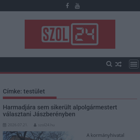
Skip
to
content
Címke:
testület
Harmadjára sem sikerült alpolgármestert
választani Jászberényben
2026.07.21.
szol24.hu
A kormányhivatal