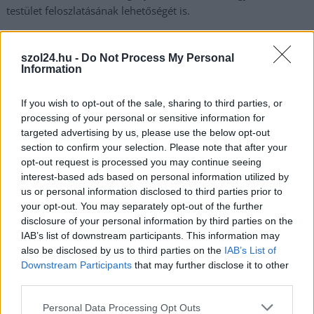
testület feloszlatásának lehetőségét is.
TOVÁBB OLVASOM
szol24.hu -
Do Not Process My Personal
Information
,
,
,
,
,
Szolnok
elektrolitgyár
ellenzék
fidesz
györfi mihály
költségvetés
,
,
önkormányzat
Szolnok
testület
If you wish to opt-out of the sale, sharing to third parties, or
processing of your personal or sensitive information for
Morgolódnak a szolnokiak az ingatlanadó miatt
targeted advertising by us, please use the below opt-out
section to confirm your selection. Please note that after your
2025.04.24.
Kiss Lajos
opt-out request is processed you may continue seeing
A város kasszája kong
interest-based ads based on personal information utilized by
us or personal information disclosed to third parties prior to
az ürességtől, sőt, tele
your opt-out. You may separately opt-out of the further
vagyunk adósságokkal.
disclosure of your personal information by third parties on the
De ettől még a
IAB’s list of downstream participants. This information may
szolnokiak érthetően
also be disclosed by us to third parties on the
IAB’s List of
rossz néven veszik,
Downstream Participants
that may further disclose it to other
hogy továbbra is róluk
third parties.
húznak le egy-egy
Please note that this website/app uses one or more Google
Personal Data Processing Opt Outs
újabb bőrt.