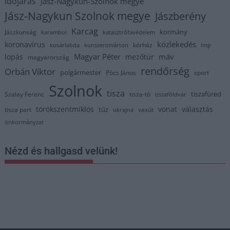
időjárás
Jász-Nagykun-Szolnok megye
Jász-Nagykun Szolnok megye
Jászberény
Karcag
kormány
Jászkunság
karambol
katasztrófavédelem
közlekedés
koronavírus
kórház
kosárlabda
kunszentmárton
lmp
Magyar Péter
máv
lopás
mezőtúr
magyarország
rendőrség
Orbán Viktor
polgármester
Pócs János
sport
Szolnok
tisza
tiszafüred
Szalay Ferenc
tisza-tó
tiszaföldvár
törökszentmiklós
vonat
választás
tűz
tisza part
vasút
ukrajna
önkormányzat
Nézd és hallgasd velünk!