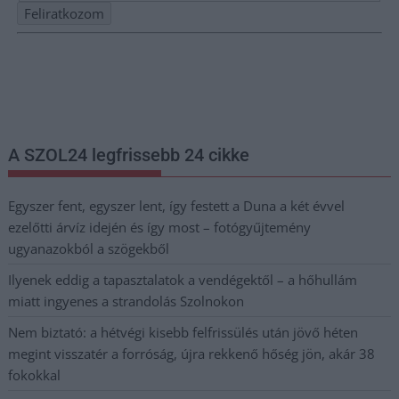
Nem szeretne lemaradni semmiről? Csak egy kattintás, és hírlevelünk a
legfrissebb információkkal és exkluzív tartalmakkal hétről hétre
postaládájába érkezik!
A SZOL24 legfrissebb 24 cikke
Egyszer fent, egyszer lent, így festett a Duna a két évvel
ezelőtti árvíz idején és így most – fotógyűjtemény
ugyanazokból a szögekből
Ilyenek eddig a tapasztalatok a vendégektől – a hőhullám
miatt ingyenes a strandolás Szolnokon
Nem biztató: a hétvégi kisebb felfrissülés után jövő héten
megint visszatér a forróság, újra rekkenő hőség jön, akár 38
fokokkal