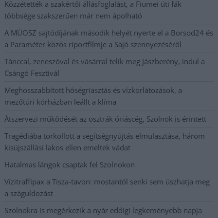
Közzétették a szakértői állásfoglalást, a Fiumei úti fák
többsége szakszerűen már nem ápolható
A MÚOSZ sajtódíjának második helyét nyerte el a Borsod24 és
a Paraméter közös riportfilmje a Sajó szennyezéséről
Tánccal, zeneszóval és vásárral telik meg Jászberény, indul a
Csángó Fesztivál
Meghosszabbított hőségriasztás és vízkorlátozások, a
mezőtúri kórházban leállt a klíma
Átszervezi működését az osztrák óriáscég, Szolnok is érintett
Tragédiába torkollott a segítségnyújtás elmulasztása, három
kisújszállási lakos ellen emeltek vádat
Hatalmas lángok csaptak fel Szolnokon
Vízitraffipax a Tisza-tavon: mostantól senki sem úszhatja meg
a száguldozást
Szolnokra is megérkezik a nyár eddigi legkeményebb napja