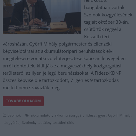
felfokozott
hangulatban várták
Szolnok közgyűlésének
tagjait október 30-án,
csütörtök reggel a
Kossuth téri
városházán. Györfi Mihály polgármester és ellenzéki
képviselőtársai az akkumulátoripari beruházások elvi
megítélésére vonatkozó előterjesztése kapcsán lényegében
arról döntöttek, kitiltják-e a megyeszékhely közigazgatási
területéről az ilyen jellegű beruházásokat. A Fidesz-KDNP
összes képviselője tartózkodott, 7 igen és 9 tartózkodás
mellett nem szavazták meg.
TOVÁBB OLVASOM
,
,
,
,
,
Szolnok
akkumulátor
akkumulátorgyár
fidesz
gyár
Győrfi Mihály
,
,
,
közgyűlés
Szolnok
testület
testületi ülés