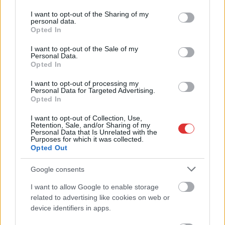
services and may gather and store information including but
not limited to your visit or usage behaviour. You may click to
I want to opt-out of the Sharing of my
TOVÁBB OLVASOM
personal data.
grant or deny consent to Google and its third-party tags to
Opted In
use your data for below specified purposes in below Google
,
,
,
,
,
Szolnok
csekk
elégedetlenség
hiány
ingatlanadó
képviselők
consent section.
I want to opt-out of the Sale of my
,
,
,
,
Personal Data.
önkormányzat
pénz
polgármester
Szolnok
testület
Opted In
Adóemelés Szolnokon: csend a döntéshozók
I want to opt-out of processing my
Personal Data for Targeted Advertising.
részéről
Opted In
2024.12.09.
Fazekas Adrián
I want to opt-out of Collection, Use,
Retention, Sale, and/or Sharing of my
Ahogy november
Personal Data that Is Unrelated with the
Purposes for which it was collected.
végén megírtuk, a
Opted Out
szolnoki városvezetés
arra az álláspontra
Google consents
jutott, hogy
I want to allow Google to enable storage
elengedhetetlen az
related to advertising like cookies on web or
építményadó
device identifiers in apps.
kiszélesítése és a