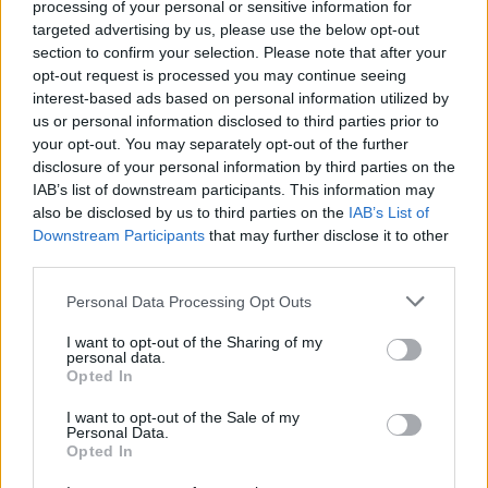
processing of your personal or sensitive information for
targeted advertising by us, please use the below opt-out
section to confirm your selection. Please note that after your
opt-out request is processed you may continue seeing
interest-based ads based on personal information utilized by
us or personal information disclosed to third parties prior to
your opt-out. You may separately opt-out of the further
disclosure of your personal information by third parties on the
IAB’s list of downstream participants. This information may
also be disclosed by us to third parties on the
IAB’s List of
Downstream Participants
that may further disclose it to other
third parties.
2026.08.05.
szol24.hu
Please note that this website/app uses one or more Google
Personal Data Processing Opt Outs
Meghosszabbított hőségriasztás és
services and may gather and store information including but
vízkorlátozások, a mezőtúri kórházban leállt a klíma
not limited to your visit or usage behaviour. You may click to
I want to opt-out of the Sharing of my
personal data.
grant or deny consent to Google and its third-party tags to
Meghosszabbította az ország egész területére érvényes,
Opted In
use your data for below specified purposes in below Google
harmadfokú hőségriasztást az Országos Tisztifőorvos
consent section.
I want to opt-out of the Sale of my
augusztus 7-én éjfélig, miközben a...
Personal Data.
JNSZ megyei hírek
Opted In