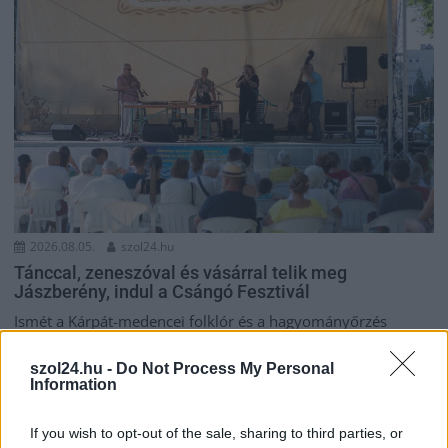
2026.08.05.
szol24.hu
Tánccal, zeneszóval és vásárral telik meg
Jászberény, indul a Csángó Fesztivál
Ismét a Kárpát-medencei folklór és a hagyományőrzés
központjává válik Jászberény, ma indul a XXXIV. Csángó
Fesztivált....
szol24.hu -
Do Not Process My Personal
Information
JNSZ megyei hírek
If you wish to opt-out of the sale, sharing to third parties, or