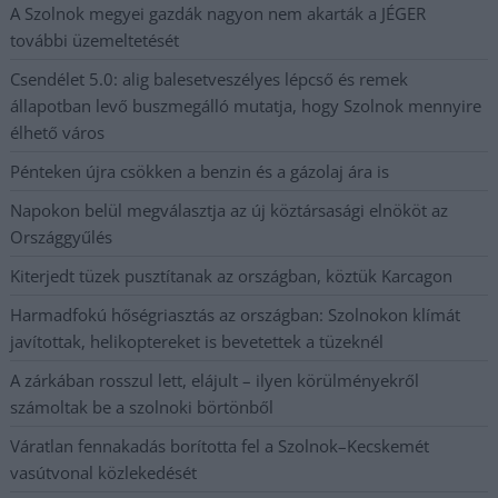
A Szolnok megyei gazdák nagyon nem akarták a JÉGER
további üzemeltetését
Csendélet 5.0: alig balesetveszélyes lépcső és remek
állapotban levő buszmegálló mutatja, hogy Szolnok mennyire
élhető város
Pénteken újra csökken a benzin és a gázolaj ára is
Napokon belül megválasztja az új köztársasági elnököt az
Országgyűlés
Kiterjedt tüzek pusztítanak az országban, köztük Karcagon
Harmadfokú hőségriasztás az országban: Szolnokon klímát
javítottak, helikoptereket is bevetettek a tüzeknél
A zárkában rosszul lett, elájult – ilyen körülményekről
számoltak be a szolnoki börtönből
Váratlan fennakadás borította fel a Szolnok–Kecskemét
vasútvonal közlekedését