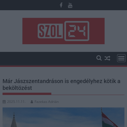
Skip
to
content
Már Jászszentandráson is engedélyhez kötik a
beköltözést
2025.11.11.
Fazekas Adrián