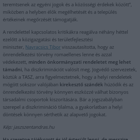
teremtsenek az egyéni jogok és a közösségi érdekek között”,
miközben a helyben élők megélhetését és a település
értékeinek megőrzését támogatják.
A rendelettel kapcsolatos kritikákra reagálva néhány héttel
ezelőtt a közigazgatási és területfejlesztési
miniszter,
Navracsics Tibor
visszautasította, hogy az
önrendelkezési törvény romaellenes lenne és azzal
védekezett,
minden önkormányzati rendeletet meg lehet
támadni
, ha diszkriminációt valósít meg. Jogvédő szervezetek,
köztük a TASZ, arra figyelmeztetnek, hogy a helyi rendeletek
mögött sokszor valójában
kirekesztő szándék
húzódik és az
önrendelkezési törvény könnyen eszközzé válhat bizonyos
társadalmi csoportok kiszorítására. Bár a jogszabályban
szerepel a diszkrimináció tilalma, a gyakorlatban a helyi
döntések könnyen sérthetik az alapvető jogokat.
Kép: jaszszentandras.hu
Ha szeretne tájékozott és jól értesült lenni, de messzire