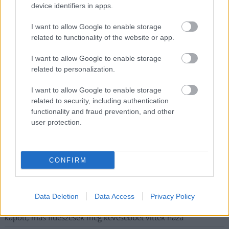
Megismertem és elfogadom a
GDPR-szabályzat
ot
device identifiers in apps.
I want to allow Google to enable storage
related to functionality of the website or app.
Nem szeretne lemaradni semmiről? Csak egy kattintás, és hírlevelünk a
legfrissebb információkkal és exkluzív tartalmakkal hétről hétre
I want to allow Google to enable storage
postaládájába érkezik!
related to personalization.
I want to allow Google to enable storage
related to security, including authentication
A SZOL24 legfrissebb 24 cikke
functionality and fraud prevention, and other
user protection.
Egy telefonhívást akart, végül rendőrök vitték el a mezőtúri
férfit
CONFIRM
A Tisza kormány minisztere újabb nagy változásokról döntött
a közoktatásban – például az iskolaigazgatók visszakapják
munkáltatói jogaikat
Data Deletion
Data Access
Privacy Policy
Sok volt az igazolatlan hiányzás, Pócs János fizetéslevonást
kapott, más fideszesek még kevesebbet vittek haza