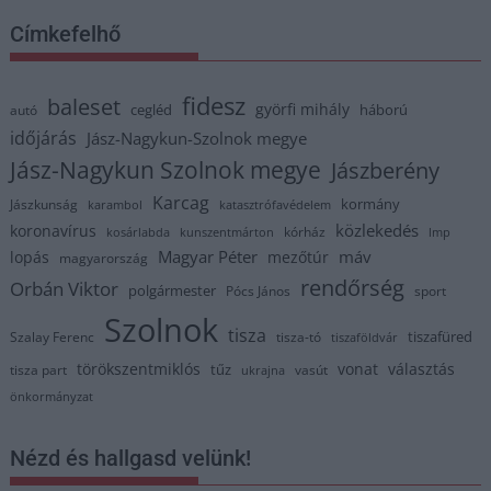
Címkefelhő
fidesz
baleset
györfi mihály
cegléd
háború
autó
időjárás
Jász-Nagykun-Szolnok megye
Jász-Nagykun Szolnok megye
Jászberény
Karcag
kormány
Jászkunság
karambol
katasztrófavédelem
közlekedés
koronavírus
kórház
kosárlabda
kunszentmárton
lmp
Magyar Péter
máv
lopás
mezőtúr
magyarország
rendőrség
Orbán Viktor
polgármester
Pócs János
sport
Szolnok
tisza
tiszafüred
Szalay Ferenc
tisza-tó
tiszaföldvár
törökszentmiklós
vonat
választás
tűz
tisza part
vasút
ukrajna
önkormányzat
Nézd és hallgasd velünk!