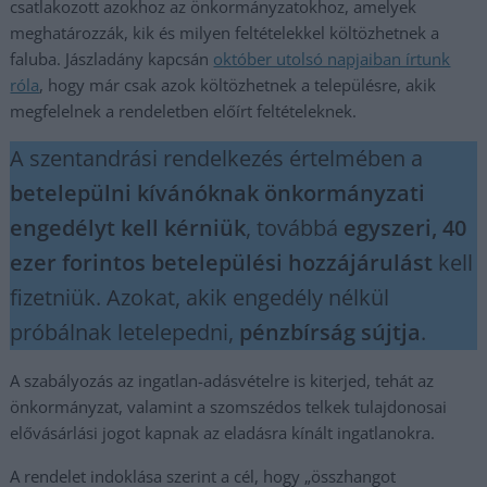
csatlakozott azokhoz az önkormányzatokhoz, amelyek
meghatározzák, kik és milyen feltételekkel költözhetnek a
faluba. Jászladány kapcsán
október utolsó napjaiban írtunk
róla
, hogy már csak azok költözhetnek a településre, akik
megfelelnek a rendeletben előírt feltételeknek.
A szentandrási rendelkezés értelmében a
betelepülni kívánóknak önkormányzati
engedélyt kell kérniük
, továbbá
egyszeri, 40
ezer forintos betelepülési hozzájárulást
kell
fizetniük. Azokat, akik engedély nélkül
próbálnak letelepedni,
pénzbírság sújtja
.
A szabályozás az ingatlan-adásvételre is kiterjed, tehát az
önkormányzat, valamint a szomszédos telkek tulajdonosai
elővásárlási jogot kapnak az eladásra kínált ingatlanokra.
A rendelet indoklása szerint a cél, hogy „összhangot