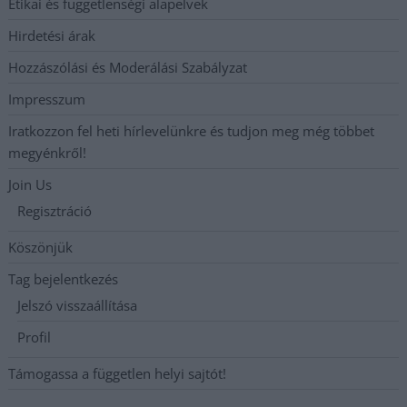
Etikai és függetlenségi alapelvek
Hirdetési árak
Hozzászólási és Moderálási Szabályzat
Impresszum
Iratkozzon fel heti hírlevelünkre és tudjon meg még többet
megyénkről!
Join Us
Regisztráció
Köszönjük
Tag bejelentkezés
Jelszó visszaállítása
Profil
Támogassa a független helyi sajtót!