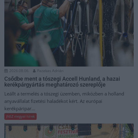
2026.08.06.
Fazekas Adrián
Csődbe ment a tószegi Accell Hunland, a hazai
kerékpárgyártás meghatározó szereplője
Leállt a termelés a tószegi üzemben, miközben a holland
anyavállalat fizetési haladékot kért. Az európai
kerékpáripar...
JNSZ megyei hírek