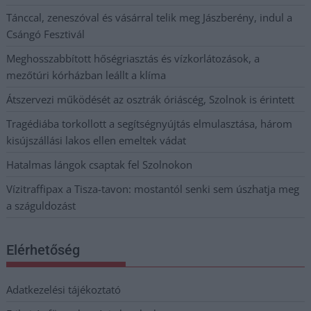
Tánccal, zeneszóval és vásárral telik meg Jászberény, indul a
Csángó Fesztivál
Meghosszabbított hőségriasztás és vízkorlátozások, a
mezőtúri kórházban leállt a klíma
Átszervezi működését az osztrák óriáscég, Szolnok is érintett
Tragédiába torkollott a segítségnyújtás elmulasztása, három
kisújszállási lakos ellen emeltek vádat
Hatalmas lángok csaptak fel Szolnokon
Vízitraffipax a Tisza-tavon: mostantól senki sem úszhatja meg
a száguldozást
Elérhetőség
Adatkezelési tájékoztató