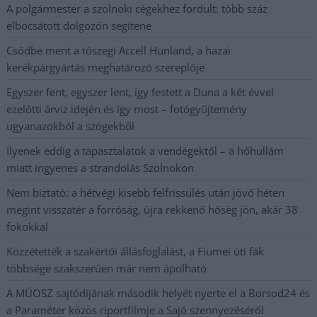
A polgármester a szolnoki cégekhez fordult: több száz
elbocsátott dolgozón segítene
Csődbe ment a tószegi Accell Hunland, a hazai
kerékpárgyártás meghatározó szereplője
Egyszer fent, egyszer lent, így festett a Duna a két évvel
ezelőtti árvíz idején és így most – fotógyűjtemény
ugyanazokból a szögekből
Ilyenek eddig a tapasztalatok a vendégektől – a hőhullám
miatt ingyenes a strandolás Szolnokon
Nem biztató: a hétvégi kisebb felfrissülés után jövő héten
megint visszatér a forróság, újra rekkenő hőség jön, akár 38
fokokkal
Közzétették a szakértői állásfoglalást, a Fiumei úti fák
többsége szakszerűen már nem ápolható
A MÚOSZ sajtódíjának második helyét nyerte el a Borsod24 és
a Paraméter közös riportfilmje a Sajó szennyezéséről