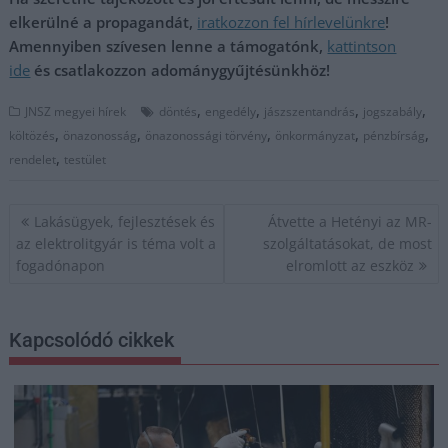
elkerülné a propagandát,
iratkozzon fel hírlevelünkre
!
Amennyiben szívesen lenne a támogatónk,
kattintson
ide
és csatlakozzon adománygyűjtésünkhöz!
,
,
,
,
JNSZ megyei hírek
döntés
engedély
jászszentandrás
jogszabály
,
,
,
,
,
költözés
önazonosság
önazonossági törvény
önkormányzat
pénzbírság
,
rendelet
testület
Bejegyzés
Lakásügyek, fejlesztések és
Átvette a Hetényi az MR-
navigáció
az elektrolitgyár is téma volt a
szolgáltatásokat, de most
fogadónapon
elromlott az eszköz
Kapcsolódó cikkek