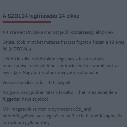
A SZOL24 legfrissebb 24 cikke
A Tisza Párt Dr. Baka Andrást jelöli köztársasági elnöknek
Óriási, több mint két méteres harcsát fogott a Tiszán a 13 éves
fiú (VIDEÓVAL)
Hétfőn kezdik, csütörtökön végeznek – lezárás miatt
fennakadásokra és pótlóbuszos közlekedésre számítsunk az
egyik Jász-Nagykun-Szolnok megyei vasútvonalon
Visszaszámlálás indul: -1, 0, Sziget!
Magyarország jobban látszik közelről – heti médiaszemle a
független helyi sajtóból
Már magasabb szinten is nyomoznak Szijjártó
büntetőügyében, vesztegetés miatt 3 év letöltendőt kaphat és
ez csak az egyik botrány