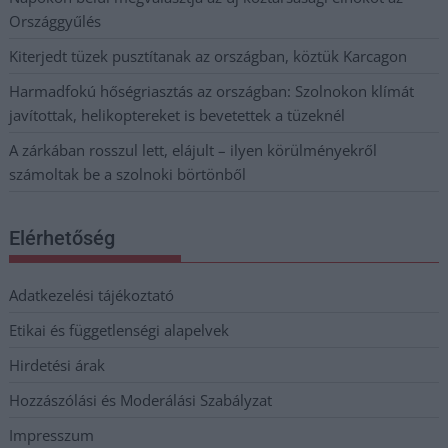
Országgyűlés
Kiterjedt tüzek pusztítanak az országban, köztük Karcagon
Harmadfokú hőségriasztás az országban: Szolnokon klímát
javítottak, helikoptereket is bevetettek a tüzeknél
A zárkában rosszul lett, elájult – ilyen körülményekről
számoltak be a szolnoki börtönből
Elérhetőség
Adatkezelési tájékoztató
Etikai és függetlenségi alapelvek
Hirdetési árak
Hozzászólási és Moderálási Szabályzat
Impresszum