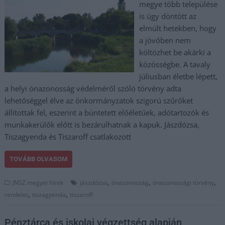
megye több települése
is úgy döntött az
elmúlt hetekben, hogy
a jövőben nem
költözhet be akárki a
közösségbe. A tavaly
júliusban életbe lépett,
a helyi önazonosság védelméről szóló törvény adta
lehetőséggel élve az önkormányzatok szigorú szűrőket
állítottak fel, eszerint a büntetett előéletűek, adótartozók és
munkakerülők előtt is bezárulhatnak a kapuk. Jászdózsa,
Tiszagyenda és Tiszaroff csatlakozott
TOVÁBB OLVASOM
,
,
,
JNSZ megyei hírek
jászdózsa
önazonosság
önazonossági törvény
,
,
rendelet
tiszagyenda
tiszaroff
Pénztárca és iskolai végzettség alapján