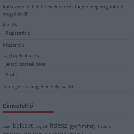
Iratkozzon fel heti hírlevelünkre és tudjon meg még többet
megyénkről!
Join Us
Regisztráció
Köszönjük
Tag bejelentkezés
Jelszó visszaállítása
Profil
Támogassa a független helyi sajtót!
Címkefelhő
fidesz
baleset
györfi mihály
cegléd
háború
autó