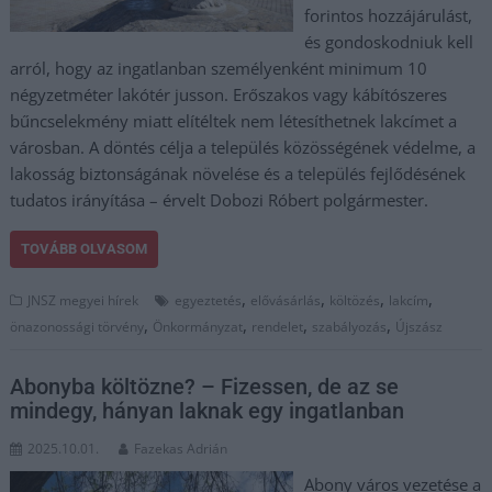
forintos hozzájárulást,
és gondoskodniuk kell
arról, hogy az ingatlanban személyenként minimum 10
négyzetméter lakótér jusson. Erőszakos vagy kábítószeres
bűncselekmény miatt elítéltek nem létesíthetnek lakcímet a
városban. A döntés célja a település közösségének védelme, a
lakosság biztonságának növelése és a település fejlődésének
tudatos irányítása – érvelt Dobozi Róbert polgármester.
TOVÁBB OLVASOM
,
,
,
,
JNSZ megyei hírek
egyeztetés
elővásárlás
költözés
lakcím
,
,
,
,
önazonossági törvény
Önkormányzat
rendelet
szabályozás
Újszász
Abonyba költözne? – Fizessen, de az se
mindegy, hányan laknak egy ingatlanban
2025.10.01.
Fazekas Adrián
Abony város vezetése a