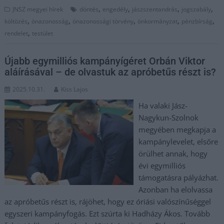
,
,
,
,
JNSZ megyei hírek
döntés
engedély
jászszentandrás
jogszabály
,
,
,
,
,
költözés
önazonosság
önazonossági törvény
önkormányzat
pénzbírság
,
rendelet
testület
Újabb egymilliós kampányígéret Orbán Viktor
aláírásával – de olvastuk az apróbetűs részt is?
2025.10.31.
Kiss Lajos
Ha valaki Jász-
Nagykun-Szolnok
megyében megkapja a
kampánylevelet, elsőre
örülhet annak, hogy
évi egymilliós
támogatásra pályázhat.
Azonban ha elolvassa
az apróbetűs részt is, rájöhet, hogy ez óriási valószínűséggel
egyszeri kampányfogás. Ezt szúrta ki Hadházy Ákos. Tovább