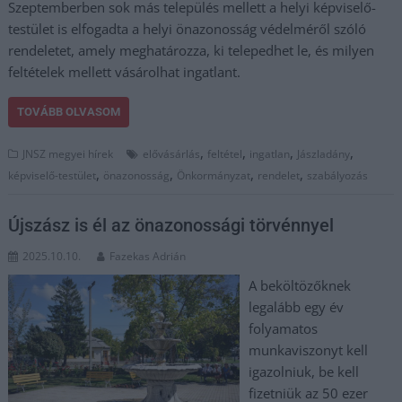
Szeptemberben sok más település mellett a helyi képviselő-
testület is elfogadta a helyi önazonosság védelméről szóló
rendeletet, amely meghatározza, ki telepedhet le, és milyen
feltételek mellett vásárolhat ingatlant.
TOVÁBB OLVASOM
,
,
,
,
JNSZ megyei hírek
elővásárlás
feltétel
ingatlan
Jászladány
,
,
,
,
képviselő-testület
önazonosság
Önkormányzat
rendelet
szabályozás
Újszász is él az önazonossági törvénnyel
2025.10.10.
Fazekas Adrián
A beköltözőknek
legalább egy év
folyamatos
munkaviszonyt kell
igazolniuk, be kell
fizetniük az 50 ezer