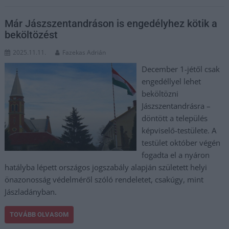
Már Jászszentandráson is engedélyhez kötik a
beköltözést
2025.11.11.
Fazekas Adrián
December 1-jétől csak
engedéllyel lehet
beköltözni
Jászszentandrásra –
döntött a település
képviselő-testülete. A
testület október végén
fogadta el a nyáron
hatályba lépett országos jogszabály alapján született helyi
önazonosság védelméről szóló rendeletet, csakúgy, mint
Jászladányban.
TOVÁBB OLVASOM