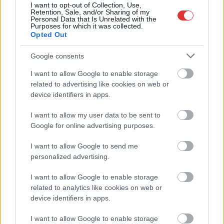
I want to opt-out of Collection, Use,
Retention, Sale, and/or Sharing of my
Personal Data that Is Unrelated with the
Ismét egy rendelettel rúgott egy újabbat a
Purposes for which it was collected.
Opted Out
Fidesz az ellenzéki erők reklámlehetőségein, a
Jászkunság sem lesz kivétel
Google consents
2025.01.30.
Kiss Lajos
I want to allow Google to enable storage
Sokan nem is tudnak
related to advertising like cookies on web or
erről, mert az Orbán-
device identifiers in apps.
kormány érthető
I want to allow my user data to be sent to
módon nem verte
Google for online advertising purposes.
nagydobra, hogy ismét
jelentősen szűkítették a
I want to allow Google to send me
kormányon kívüli erők
personalized advertising.
(többek között
természetesen a TISZA Párt) közterületi megjelenési
I want to allow Google to enable storage
related to analytics like cookies on web or
lehetőségeit. Véletlenül éppen a 2025-ös, 2026-os
device identifiers in apps.
időszakban.
I want to allow Google to enable storage