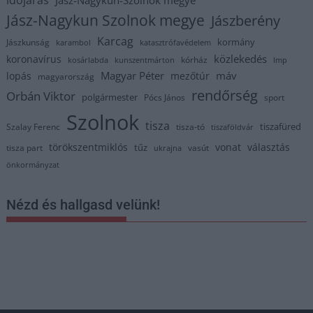
időjárás
Jász-Nagykun-Szolnok megye
Jász-Nagykun Szolnok megye
Jászberény
Karcag
kormány
Jászkunság
karambol
katasztrófavédelem
közlekedés
koronavírus
kórház
kosárlabda
kunszentmárton
lmp
Magyar Péter
máv
lopás
mezőtúr
magyarország
rendőrség
Orbán Viktor
polgármester
Pócs János
sport
Szolnok
tisza
tiszafüred
Szalay Ferenc
tisza-tó
tiszaföldvár
törökszentmiklós
vonat
választás
tűz
tisza part
vasút
ukrajna
önkormányzat
Nézd és hallgasd velünk!