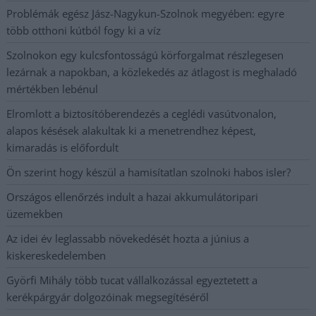
Problémák egész Jász-Nagykun-Szolnok megyében: egyre
több otthoni kútból fogy ki a víz
Szolnokon egy kulcsfontosságú körforgalmat részlegesen
lezárnak a napokban, a közlekedés az átlagost is meghaladó
mértékben lebénul
Elromlott a biztosítóberendezés a ceglédi vasútvonalon,
alapos késések alakultak ki a menetrendhez képest,
kimaradás is előfordult
Ön szerint hogy készül a hamisítatlan szolnoki habos isler?
Országos ellenőrzés indult a hazai akkumulátoripari
üzemekben
Az idei év leglassabb növekedését hozta a június a
kiskereskedelemben
Györfi Mihály több tucat vállalkozással egyeztetett a
kerékpárgyár dolgozóinak megsegítéséről