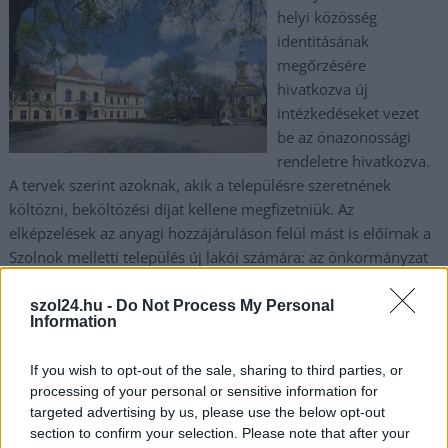
helyi közösség
identitásának
megőrzésére
hivatkozva új
intézkedéseket vezet
be az önazonossági
rendeletre hivatkozva.
A tervek szerint azoknak, akik a településre szeretnének
költözni, beköltözési díjat kellene megfizetniük. Az
elképzelések az anyagi hozzájáruláson felül mást is előírnak a
Szolnok melletti település új lakói számára: az önkormányzat
korlátozná, hogy egy-egy ingatlanban hány fő élhet együtt.
szol24.hu -
Do Not Process My Personal
Information
TOVÁBB OLVASOM
,
,
,
If you wish to opt-out of the sale, sharing to third parties, or
Magyarország
abony
önrendelkezés
önrendelkezési törvény
processing of your personal or sensitive information for
rendelet
targeted advertising by us, please use the below opt-out
section to confirm your selection. Please note that after your