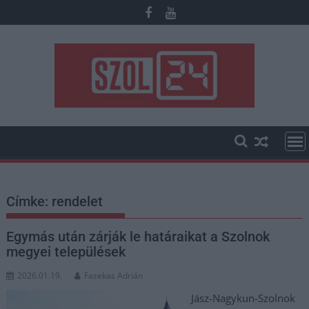
Skip
to
content
Címke:
rendelet
Egymás után zárják le határaikat a Szolnok
megyei települések
2026.01.19.
Fazekas Adrián
Jász-Nagykun-Szolnok