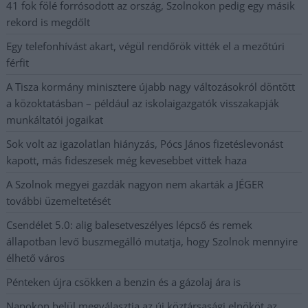
41 fok fölé forrósodott az ország, Szolnokon pedig egy másik
rekord is megdőlt
Egy telefonhívást akart, végül rendőrök vitték el a mezőtúri
férfit
A Tisza kormány minisztere újabb nagy változásokról döntött
a közoktatásban – például az iskolaigazgatók visszakapják
munkáltatói jogaikat
Sok volt az igazolatlan hiányzás, Pócs János fizetéslevonást
kapott, más fideszesek még kevesebbet vittek haza
A Szolnok megyei gazdák nagyon nem akarták a JÉGER
további üzemeltetését
Csendélet 5.0: alig balesetveszélyes lépcső és remek
állapotban levő buszmegálló mutatja, hogy Szolnok mennyire
élhető város
Pénteken újra csökken a benzin és a gázolaj ára is
Napokon belül megválasztja az új köztársasági elnököt az