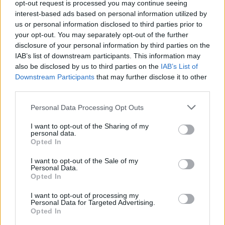
A szolnoki jegyző köteles megakadályozni az
opt-out request is processed you may continue seeing
eljárás során az itt épülő elektrolitgyár
interest-based ads based on personal information utilized by
beruházását?
us or personal information disclosed to third parties prior to
your opt-out. You may separately opt-out of the further
2025.04.24.
Kiss Lajos
disclosure of your personal information by third parties on the
IAB’s list of downstream participants. This information may
Ehhez egyetlen dologra
also be disclosed by us to third parties on the
IAB’s List of
lenne szükség, egy
Downstream Participants
that may further disclose it to other
helyi rendeletet kell
third parties.
hoznia a város illetékes
vezetőinek és máris
Please note that this website/app uses one or more Google
Personal Data Processing Opt Outs
services and may gather and store information including but
megoldható lenne,
not limited to your visit or usage behaviour. You may click to
I want to opt-out of the Sharing of my
legalábbis az egyik
personal data.
grant or deny consent to Google and its third-party tags to
legnagyobb ellenző
Opted In
use your data for below specified purposes in below Google
szerveződés így értesült. Van, aki szerint viszont az értesülés
consent section.
I want to opt-out of the Sale of my
hamis alapra épül. Hogyan tovább?
Personal Data.
Opted In
TOVÁBB OLVASOM
I want to opt-out of processing my
Personal Data for Targeted Advertising.
,
,
,
,
,
Opted In
Szolnok
alsózsolca
beruházás
csoport
elektrolitgyár
helyi
,
,
,
,
,
jegyző
kormányrendelet
megakadályoz
rendelet
szerveződés
Szolnok