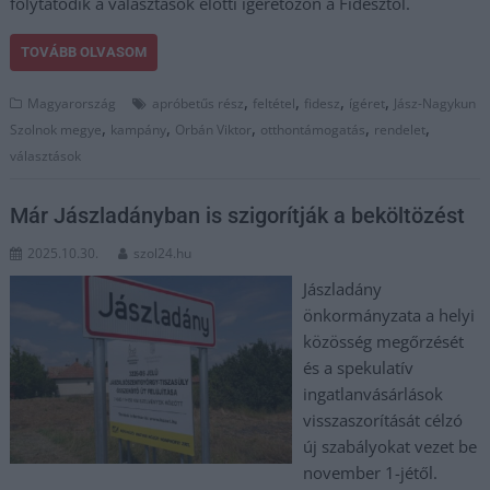
folytatódik a választások előtti ígéretözön a Fidesztől.
TOVÁBB OLVASOM
,
,
,
,
Magyarország
apróbetűs rész
feltétel
fidesz
ígéret
Jász-Nagykun
,
,
,
,
,
Szolnok megye
kampány
Orbán Viktor
otthontámogatás
rendelet
választások
Már Jászladányban is szigorítják a beköltözést
2025.10.30.
szol24.hu
Jászladány
önkormányzata a helyi
közösség megőrzését
és a spekulatív
ingatlanvásárlások
visszaszorítását célzó
új szabályokat vezet be
november 1-jétől.