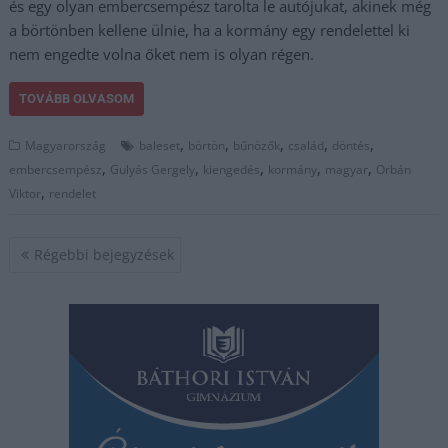
és egy olyan embercsempész tarolta le autójukat, akinek még
a börtönben kellene ülnie, ha a kormány egy rendelettel ki
nem engedte volna őket nem is olyan régen.
TOVÁBB OLVASOM
,
,
,
,
,
Magyarország
baleset
börtön
bűnözők
család
döntés
,
,
,
,
,
embercsempész
Gulyás Gergely
kiengedés
kormány
magyar
Orbán
,
Viktor
rendelet
Bejegyzés
Régebbi bejegyzések
navigáció