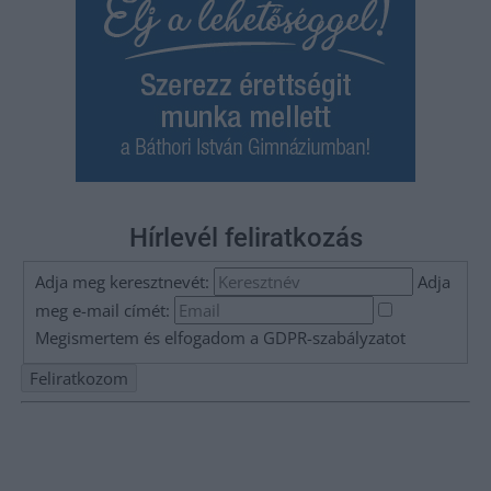
Hírlevél feliratkozás
Adja meg keresztnevét:
Adja
meg e-mail címét:
Megismertem és elfogadom a
GDPR-szabályzat
ot
Nem szeretne lemaradni semmiről? Csak egy kattintás, és hírlevelünk a
legfrissebb információkkal és exkluzív tartalmakkal hétről hétre
postaládájába érkezik!