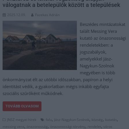
válogatnak a betelepülők között a települések
2025.12.09.
Fazekas Adrián
Beszédes mintázatokat
talált Messing Vera
kutató az önazonossági
rendeletekben: a
jogszabályok,
amelyekkel Jász-
Nagykun-Szolnok
megyében is több
önkormányzat élt az utóbbi időszakban, papíron a helyi
identitást védik, a gyakorlatban mégis inkább egyfajta
szociális szűrőként működnek.
TOVÁBB OLVASOM
,
,
,
,
JNSZ megyei hírek
falu
Jász-Nagykun-Szolnok
község
kutatás
,
,
,
,
messing vera
önazonosság
önazonossági törvény
rendelet
város