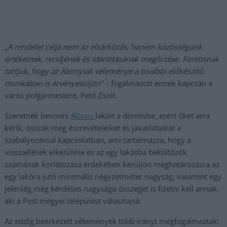
„A rendelet célja nem az elzárkózás, hanem közösségünk
értékeinek, rendjének és identitásának megőrzése. Fontosnak
tartjuk, hogy az Abonyiak véleménye a további előkészítő
munkában is érvényesüljön” –
fogalmazott ennek kapcsán a
város polgármestere, Pető Zsolt.
Szeretnék bevonni
Abony
lakóit a döntésbe, ezért őket arra
kérik, osszák meg észrevételeiket és javaslataikat a
szabályozással kapcsolatban, ami tartalmazza, hogy a
visszaélések elkerülése és az egy lakásba beköltözők
számának korlátozása érdekében kerüljön meghatározásra az
egy lakóra jutó minimális négyzetméter nagyság, valamint egy
jelenlég még kérdéses nagyságú összeget is fizetni kell annak,
aki a Pest megyei települést választaná.
Az eddig beérkezett vélemények több irányt megfogalmaztak: