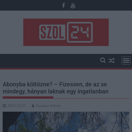
Skip
to
content
Abonyba költözne? – Fizessen, de az se
mindegy, hányan laknak egy ingatlanban
2025.10.01.
Fazekas Adrián