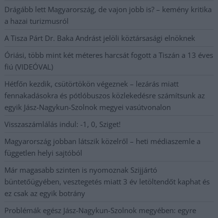
Drágább lett Magyarország, de vajon jobb is? – kemény kritika
a hazai turizmusról
A Tisza Párt Dr. Baka Andrást jelöli köztársasági elnöknek
Óriási, több mint két méteres harcsát fogott a Tiszán a 13 éves
fiú (VIDEÓVAL)
Hétfőn kezdik, csütörtökön végeznek – lezárás miatt
fennakadásokra és pótlóbuszos közlekedésre számítsunk az
egyik Jász-Nagykun-Szolnok megyei vasútvonalon
Visszaszámlálás indul: -1, 0, Sziget!
Magyarország jobban látszik közelről – heti médiaszemle a
független helyi sajtóból
Már magasabb szinten is nyomoznak Szijjártó
büntetőügyében, vesztegetés miatt 3 év letöltendőt kaphat és
ez csak az egyik botrány
Problémák egész Jász-Nagykun-Szolnok megyében: egyre