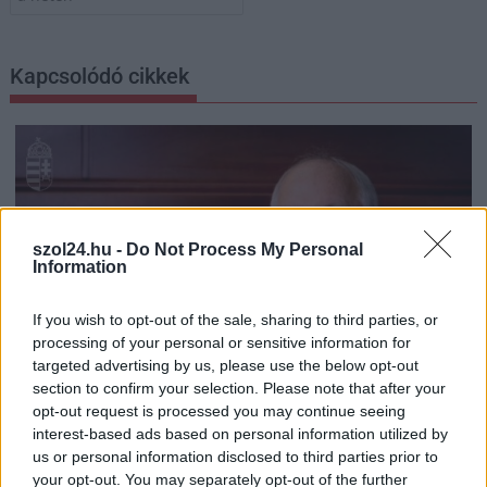
Kapcsolódó cikkek
szol24.hu -
Do Not Process My Personal
Information
If you wish to opt-out of the sale, sharing to third parties, or
processing of your personal or sensitive information for
targeted advertising by us, please use the below opt-out
section to confirm your selection. Please note that after your
opt-out request is processed you may continue seeing
interest-based ads based on personal information utilized by
2026.08.08.
szol24.hu
us or personal information disclosed to third parties prior to
A Tisza Párt Dr. Baka Andrást jelöli köztársasági
your opt-out. You may separately opt-out of the further