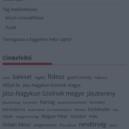
Tag bejelentkezés
Jelszó visszaállítása
Profil
Támogassa a független helyi sajtót!
Címkefelhő
fidesz
baleset
györfi mihály
cegléd
háború
autó
időjárás
Jász-Nagykun-Szolnok megye
Jász-Nagykun Szolnok megye
Jászberény
Karcag
kormány
Jászkunság
karambol
katasztrófavédelem
közlekedés
koronavírus
kórház
kosárlabda
kunszentmárton
lmp
Magyar Péter
máv
lopás
mezőtúr
magyarország
rendőrség
Orbán Viktor
polgármester
Pócs János
sport