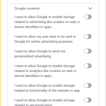
Magyarország jobban látszik közelről – heti
médiaszemle a független helyi sajtóból
Google consents
“Luxussá” válik a tb-s bőrgyógyászat, engedély nélkül nyitott
I want to allow Google to enable storage
meg az apátság, aláírásgyűjtés az ipari park ellen....
related to advertising like cookies on web or
Magyarország
device identifiers in apps.
I want to allow my user data to be sent to
Google for online advertising purposes.
I want to allow Google to send me
personalized advertising.
I want to allow Google to enable storage
related to analytics like cookies on web or
device identifiers in apps.
I want to allow Google to enable storage
related to functionality of the website or app.
2026.08.08.
Kiss Lajos
I want to allow Google to enable storage
Már magasabb szinten is nyomoznak Szijjártó
related to personalization.