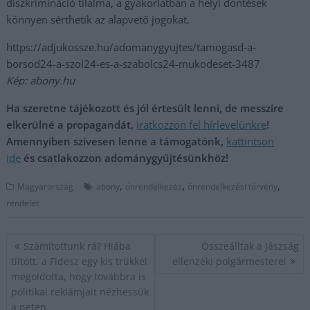
diszkrimináció tilalma, a gyakorlatban a helyi döntések
könnyen sérthetik az alapvető jogokat.
https://adjukossze.hu/adomanygyujtes/tamogasd-a-
borsod24-a-szol24-es-a-szabolcs24-mukodeset-3487
Kép: abony.hu
Ha szeretne tájékozott és jól értesült lenni, de messzire
elkerülné a propagandát,
iratkozzon fel hírlevelünkre
!
Amennyiben szívesen lenne a támogatónk,
kattintson
ide
és csatlakozzon adománygyűjtésünkhöz!
,
,
,
Magyarország
abony
önrendelkezés
önrendelkezési törvény
rendelet
Bejegyzés
Számítottunk rá? Hiába
Összeálltak a Jászság
navigáció
tiltott, a Fidesz egy kis trükkel
ellenzéki polgármesterei
megoldotta, hogy továbbra is
politikai reklámjait nézhessük
a neten