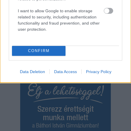
büntetőügyében, vesztegetés miatt 3 év letöltendőt
kaphat és ez csak az egyik botrány
I want to allow Google to enable storage
related to security, including authentication
Már nincs mentelmi joga, mivel kiugrott a Fidesz-frakcióból
functionality and fraud prevention, and other
és visszaadta mandátumát is, hogy cserébe az általa...
user protection.
Magyarország
CONFIRM
Data Deletion
Data Access
Privacy Policy