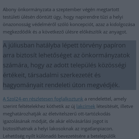
Abony önkormányzata a szeptember végén megtartott
testületi ülésén döntútt úgy, hogy napirendre tűzi a helyi
önazonosság védelméről szóló koncepciót, azaz a kidolgozása
megkezdődik és a következő ülésre előkészítik az anyagot.
A júliusban hatályba lépett törvény papíron
arra biztosít lehetőséget az önkormányzatok
számára, hogy az adott település közösségi
értékeit, társadalmi szerkezetét és
hagyományait rendeleti úton megvédjék.
A Szol24-en részletesen foglalkoztunk
a rendelettel, amely
szerint feltételekhez köthetik az új
lakcímek
létesítését, illetve
meghatározhatják az életvitelszerű ott-tartózkodás
igazolásának módját, de akár elővásárlási jogot is
biztosíthatnak a helyi lakosoknak az ingatlanpiacon.
Lehetőség nyílt különadó bevezetésére a betelepülők