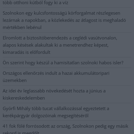
több otthoni kútból fogy ki a víz
Szolnokon egy kulcsfontosságú körforgalmat részlegesen
lezárnak a napokban, a közlekedés az átlagost is meghaladó
mértékben lebénul
Elromlott a biztosítóberendezés a ceglédi vasútvonalon,
alapos késések alakultak ki a menetrendhez képest,
kimaradás is előfordult
Ön szerint hogy készül a hamisítatlan szolnoki habos isler?
Országos ellenőrzés indult a hazai akkumulátoripari
üzemekben
Az idei év leglassabb növekedését hozta a június a
kiskereskedelemben
Györfi Mihály több tucat vállalkozással egyeztetett a
kerékpárgyár dolgozóinak megsegítéséről
41 fok fölé forrósodott az ország, Szolnokon pedig egy másik
rekord is megdőlt