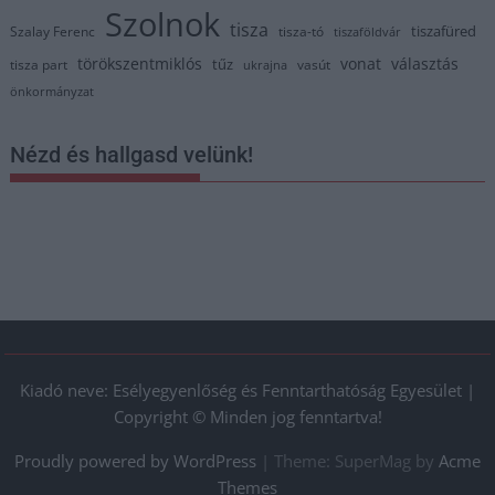
Szolnok
tisza
tiszafüred
Szalay Ferenc
tisza-tó
tiszaföldvár
törökszentmiklós
vonat
választás
tűz
tisza part
vasút
ukrajna
önkormányzat
Nézd és hallgasd velünk!
Kiadó neve: Esélyegyenlőség és Fenntarthatóság Egyesület |
Copyright © Minden jog fenntartva!
Proudly powered by WordPress
|
Theme: SuperMag by
Acme
Themes