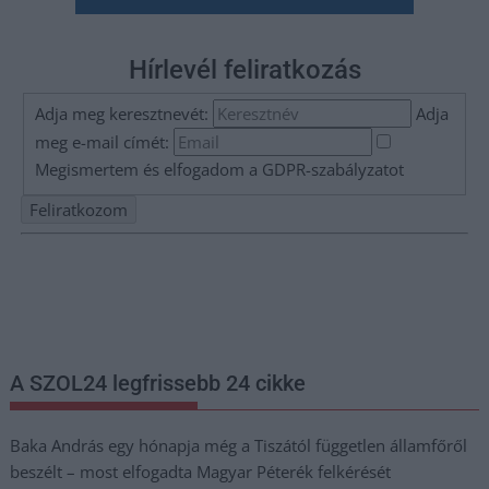
Hírlevél feliratkozás
Adja meg keresztnevét:
Adja
meg e-mail címét:
Megismertem és elfogadom a
GDPR-szabályzat
ot
Nem szeretne lemaradni semmiről? Csak egy kattintás, és hírlevelünk a
legfrissebb információkkal és exkluzív tartalmakkal hétről hétre
postaládájába érkezik!
A SZOL24 legfrissebb 24 cikke
Baka András egy hónapja még a Tiszától független államfőről
beszélt – most elfogadta Magyar Péterék felkérését