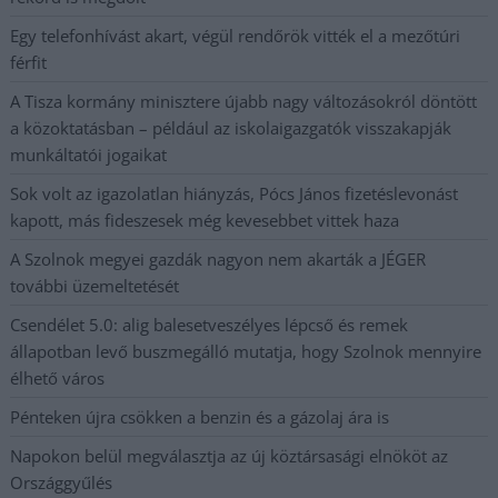
Egy telefonhívást akart, végül rendőrök vitték el a mezőtúri
férfit
A Tisza kormány minisztere újabb nagy változásokról döntött
a közoktatásban – például az iskolaigazgatók visszakapják
munkáltatói jogaikat
Sok volt az igazolatlan hiányzás, Pócs János fizetéslevonást
kapott, más fideszesek még kevesebbet vittek haza
A Szolnok megyei gazdák nagyon nem akarták a JÉGER
további üzemeltetését
Csendélet 5.0: alig balesetveszélyes lépcső és remek
állapotban levő buszmegálló mutatja, hogy Szolnok mennyire
élhető város
Pénteken újra csökken a benzin és a gázolaj ára is
Napokon belül megválasztja az új köztársasági elnököt az
Országgyűlés