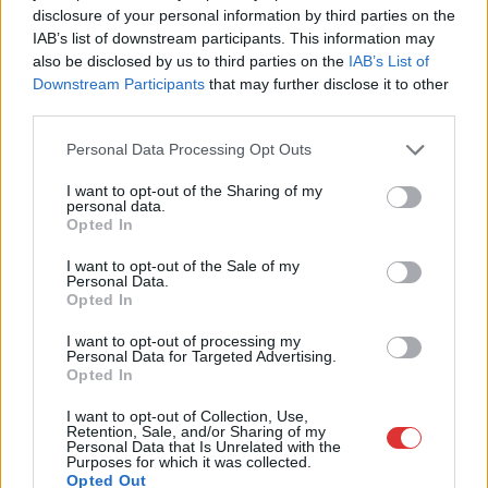
elnöknek
disclosure of your personal information by third parties on the
A Legfelsőbb Bíróság korábbi elnökét jelöli Magyarország
IAB’s list of downstream participants. This information may
also be disclosed by us to third parties on the
IAB’s List of
következő köztársasági elnökének a Tisza Párt. A döntésről
Downstream Participants
that may further disclose it to other
Magyar...
third parties.
Magyarország
Please note that this website/app uses one or more Google
Personal Data Processing Opt Outs
services and may gather and store information including but
not limited to your visit or usage behaviour. You may click to
I want to opt-out of the Sharing of my
personal data.
grant or deny consent to Google and its third-party tags to
Opted In
use your data for below specified purposes in below Google
consent section.
I want to opt-out of the Sale of my
Personal Data.
Opted In
I want to opt-out of processing my
Personal Data for Targeted Advertising.
Opted In
I want to opt-out of Collection, Use,
Retention, Sale, and/or Sharing of my
Personal Data that Is Unrelated with the
Purposes for which it was collected.
2026.08.08.
Kiss Lajos
Opted Out