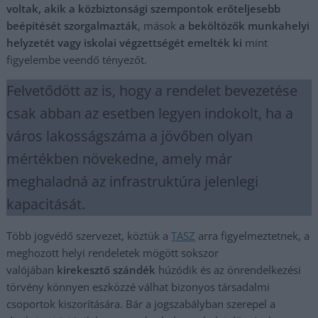
voltak, akik a közbiztonsági szempontok erőteljesebb
beépítését szorgalmazták
, mások
a beköltözők munkahelyi
helyzetét vagy iskolai végzettségét emelték ki
mint
figyelembe veendő tényezőt.
Felvetődött az is, hogy a rendelet bevezetése
csak abban az esetben legyen indokolt, ha a
város lakosságszáma a jövőben olyan
mértékben növekedne, amely már
meghaladná az infrastruktúra jelenlegi
kapacitását.
Több jogvédő szervezet, köztük a
TASZ
arra figyelmeztetnek, a
meghozott helyi rendeletek mögött sokszor
valójában
kirekesztő szándék
húzódik és az önrendelkezési
törvény könnyen eszközzé válhat bizonyos társadalmi
csoportok kiszorítására. Bár a jogszabályban szerepel a