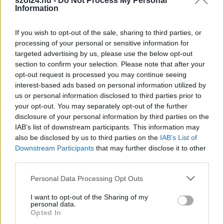
szol24.hu -
Do Not Process My Personal
lehet (VIDEÓVAL)
Information
Venezuela történetének legsúlyosabb földrengéseit
szenvedte el, amikor alig fél perc különbséggel két nagyerejű
If you wish to opt-out of the sale, sharing to third parties, or
földrengés döntötte romba...
processing of your personal or sensitive information for
targeted advertising by us, please use the below opt-out
Külföld
section to confirm your selection. Please note that after your
opt-out request is processed you may continue seeing
interest-based ads based on personal information utilized by
us or personal information disclosed to third parties prior to
your opt-out. You may separately opt-out of the further
disclosure of your personal information by third parties on the
IAB’s list of downstream participants. This information may
also be disclosed by us to third parties on the
IAB’s List of
Downstream Participants
that may further disclose it to other
third parties.
Please note that this website/app uses one or more Google
Personal Data Processing Opt Outs
services and may gather and store information including but
not limited to your visit or usage behaviour. You may click to
I want to opt-out of the Sharing of my
personal data.
grant or deny consent to Google and its third-party tags to
Opted In
2026.04.22.
Kiss Lajos
use your data for below specified purposes in below Google