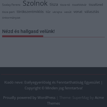
Szolnok
tisza
tiszafüred
Szalay Ferenc
tisza-tó
tiszaföldvár
törökszentmiklós
vonat
választás
tűz
tisza part
vasút
ukrajna
önkormányzat
Nézd és hallgasd velünk!
Kiadó neve: Esélyegyenlőség és Fenntarthatóság Egyesület |
Copyright © Minden jog fenntartva!
Proudly powered by WordPress
|
Theme: SuperMag by
Acme
Themes