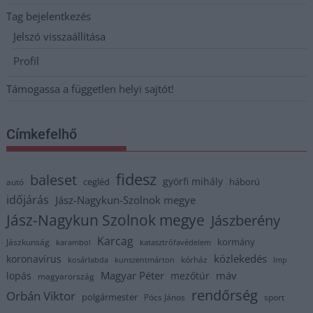
Tag bejelentkezés
Jelszó visszaállítása
Profil
Támogassa a független helyi sajtót!
Címkefelhő
fidesz
baleset
györfi mihály
cegléd
háború
autó
időjárás
Jász-Nagykun-Szolnok megye
Jász-Nagykun Szolnok megye
Jászberény
Karcag
kormány
Jászkunság
karambol
katasztrófavédelem
közlekedés
koronavírus
kórház
kosárlabda
kunszentmárton
lmp
Magyar Péter
máv
lopás
mezőtúr
magyarország
rendőrség
Orbán Viktor
polgármester
Pócs János
sport