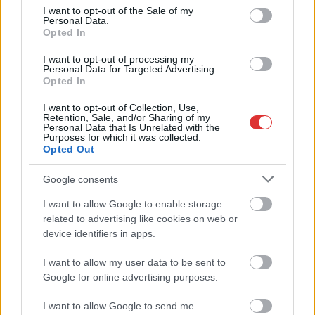
Döbbenet: azért ütközött össze két vadászrepülő,
consent section.
I want to opt-out of the Sale of my
mert a pilóták mobillal fotóztak és videóztak
Personal Data.
Opted In
Egyikük előre be is jelentette, hogy a mobilját repülés
közben nyomkodni fogja, hogy minél jobb felvételeket...
I want to opt-out of processing my
Personal Data for Targeted Advertising.
Külföld
Opted In
I want to opt-out of Collection, Use,
Retention, Sale, and/or Sharing of my
Personal Data that Is Unrelated with the
Purposes for which it was collected.
Opted Out
Google consents
I want to allow Google to enable storage
related to advertising like cookies on web or
device identifiers in apps.
I want to allow my user data to be sent to
Google for online advertising purposes.
I want to allow Google to send me