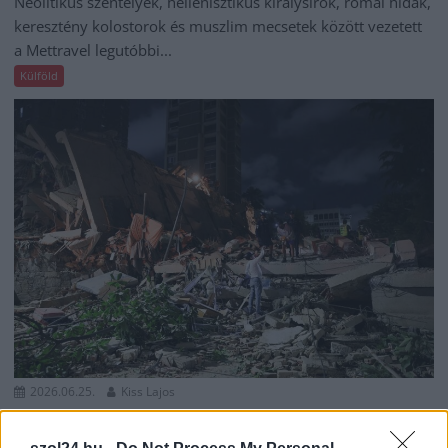
Neolitikus szentélyek, hellenisztikus királysírok, római hidak,
keresztény kolostorok és muszlim mecsetek között vezetett
a Mettravel legutóbbi...
Külföld
2026.06.25.
Kiss Lajos
Két súlyos földrengés pusztított 40 másodperc
különbséggel Dél-Amerikában, százezer áldozat is