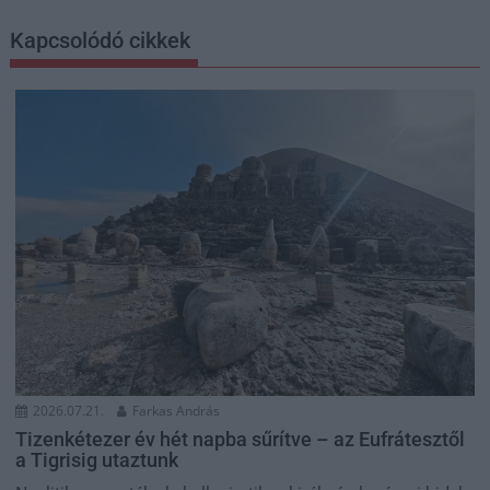
Kapcsolódó cikkek
2026.07.21.
Farkas András
Tizenkétezer év hét napba sűrítve – az Eufrátesztől
a Tigrisig utaztunk