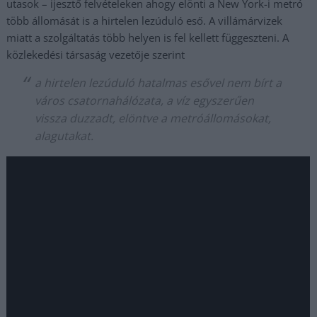
utasok – ijesztő felvételeken ahogy elönti a New York-i metró
több állomását is a hirtelen lezúduló eső. A villámárvizek
miatt a szolgáltatás több helyen is fel kellett függeszteni. A
közlekedési társaság vezetője szerint
a hirtelen lezúduló hatalmas esővel nem bírt a
város csatornahálózata, a víz egyszerűen
vissza duzzadt, elöntve a metróállomásokat,
alagutakat.