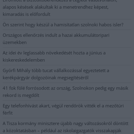
alapos késések alakultak ki a menetrendhez képest,
kimaradás is előfordult
Ön szerint hogy készül a hamisítatlan szolnoki habos isler?
Országos ellenőrzés indult a hazai akkumulátoripari
üzemekben
Az idei év leglassabb növekedését hozta a június a
kiskereskedelemben
Györfi Mihály több tucat vállalkozással egyeztetett a
kerékpárgyár dolgozóinak megsegítéséről
41 fok fölé forrósodott az ország, Szolnokon pedig egy másik
rekord is megdőlt
Egy telefonhívást akart, végül rendőrök vitték el a mezőtúri
férfit
A Tisza kormány minisztere újabb nagy változásokról döntött
a közoktatásban – például az iskolaigazgatók visszakapják