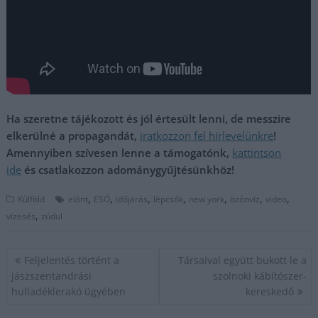
Ha szeretne tájékozott és jól értesült lenni, de messzire
elkerülné a propagandát,
iratkozzon fel hírlevelünkre
!
Amennyiben szívesen lenne a támogatónk,
kattintson
ide
és csatlakozzon adománygyűjtésünkhöz!
,
,
,
,
,
,
,
Külföld
elönt
ESŐ
időjárás
lépcsők
new york
özönvíz
video
,
vízesés
zúdul
Bejegyzés
Feljelentés történt a
Társaival együtt bukott le a
navigáció
jászszentandrási
szolnoki kábítószer-
hulladéklerakó ügyében
kereskedő