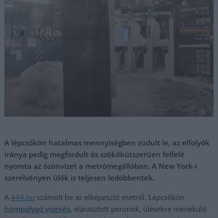
A lépcsőkön hatalmas mennyiségben zúdult le, az elfolyók
iránya pedig megfordult és szökőkútszerűen felfelé
nyomta az özönvizet a metrómegállóban. A New York-i
szerelvényen ülők is teljesen ledöbbentek.
A
444.hu
számolt be az elképesztő esetről. Lépcsőkön
hömpölygő vízesés,
elárasztott peronok, ülésekre menekülő