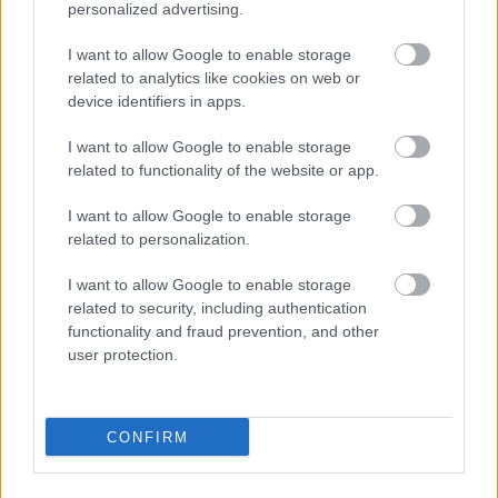
personalized advertising.
Hírlevél feliratkozás
I want to allow Google to enable storage
related to analytics like cookies on web or
device identifiers in apps.
Adja meg keresztnevét:
Adja
meg e-mail címét:
I want to allow Google to enable storage
Megismertem és elfogadom a
GDPR-szabályzat
ot
related to functionality of the website or app.
I want to allow Google to enable storage
related to personalization.
Nem szeretne lemaradni semmiről? Csak egy kattintás, és hírlevelünk a
legfrissebb információkkal és exkluzív tartalmakkal hétről hétre
I want to allow Google to enable storage
postaládájába érkezik!
related to security, including authentication
functionality and fraud prevention, and other
user protection.
A SZOL24 legfrissebb 24 cikke
CONFIRM
A Tisza Párt Dr. Baka Andrást jelöli köztársasági elnöknek
Óriási, több mint két méteres harcsát fogott a Tiszán a 13 éves