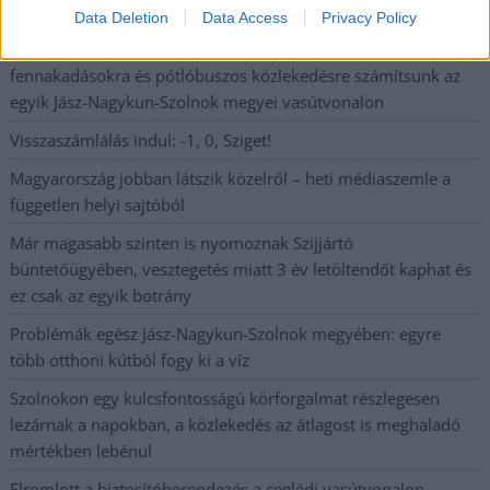
fiú (VIDEÓVAL)
Data Deletion
Data Access
Privacy Policy
Hétfőn kezdik, csütörtökön végeznek – lezárás miatt
fennakadásokra és pótlóbuszos közlekedésre számítsunk az
egyik Jász-Nagykun-Szolnok megyei vasútvonalon
Visszaszámlálás indul: -1, 0, Sziget!
Magyarország jobban látszik közelről – heti médiaszemle a
független helyi sajtóból
Már magasabb szinten is nyomoznak Szijjártó
büntetőügyében, vesztegetés miatt 3 év letöltendőt kaphat és
ez csak az egyik botrány
Problémák egész Jász-Nagykun-Szolnok megyében: egyre
több otthoni kútból fogy ki a víz
Szolnokon egy kulcsfontosságú körforgalmat részlegesen
lezárnak a napokban, a közlekedés az átlagost is meghaladó
mértékben lebénul
Elromlott a biztosítóberendezés a ceglédi vasútvonalon,