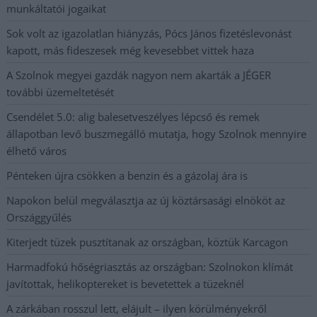
munkáltatói jogaikat
Sok volt az igazolatlan hiányzás, Pócs János fizetéslevonást
kapott, más fideszesek még kevesebbet vittek haza
A Szolnok megyei gazdák nagyon nem akarták a JÉGER
további üzemeltetését
Csendélet 5.0: alig balesetveszélyes lépcső és remek
állapotban levő buszmegálló mutatja, hogy Szolnok mennyire
élhető város
Pénteken újra csökken a benzin és a gázolaj ára is
Napokon belül megválasztja az új köztársasági elnököt az
Országgyűlés
Kiterjedt tüzek pusztítanak az országban, köztük Karcagon
Harmadfokú hőségriasztás az országban: Szolnokon klímát
javítottak, helikoptereket is bevetettek a tüzeknél
A zárkában rosszul lett, elájult – ilyen körülményekről