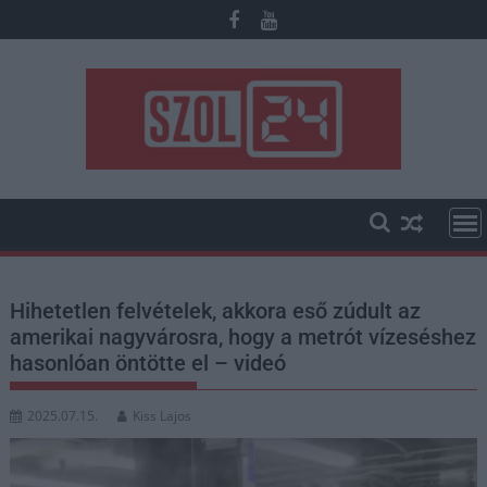
Skip
to
content
Hihetetlen felvételek, akkora eső zúdult az
amerikai nagyvárosra, hogy a metrót vízeséshez
hasonlóan öntötte el – videó
2025.07.15.
Kiss Lajos