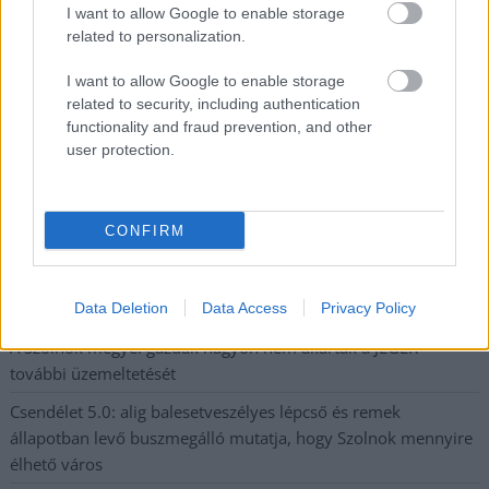
I want to allow Google to enable storage
kerékpárgyár dolgozóinak megsegítéséről
related to personalization.
41 fok fölé forrósodott az ország, Szolnokon pedig egy másik
I want to allow Google to enable storage
rekord is megdőlt
related to security, including authentication
Egy telefonhívást akart, végül rendőrök vitték el a mezőtúri
functionality and fraud prevention, and other
user protection.
férfit
A Tisza kormány minisztere újabb nagy változásokról döntött
a közoktatásban – például az iskolaigazgatók visszakapják
CONFIRM
munkáltatói jogaikat
Sok volt az igazolatlan hiányzás, Pócs János fizetéslevonást
kapott, más fideszesek még kevesebbet vittek haza
Data Deletion
Data Access
Privacy Policy
A Szolnok megyei gazdák nagyon nem akarták a JÉGER
további üzemeltetését
Csendélet 5.0: alig balesetveszélyes lépcső és remek
állapotban levő buszmegálló mutatja, hogy Szolnok mennyire
élhető város