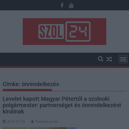
Skip
to
content
Címke:
önrendelkezés
Levelet kapott Magyar Pétertől a szolnoki
polgármester: partnerséget és önrendelkezést
kínálnak
2026.01.18.
Palinkas Janos