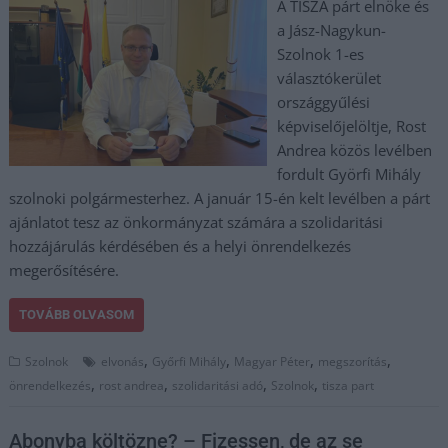
A TISZA párt elnöke és
a Jász-Nagykun-
Szolnok 1-es
választókerület
országgyűlési
képviselőjelöltje, Rost
Andrea közös levélben
fordult Györfi Mihály
szolnoki polgármesterhez. A január 15-én kelt levélben a párt
ajánlatot tesz az önkormányzat számára a szolidaritási
hozzájárulás kérdésében és a helyi önrendelkezés
megerősítésére.
TOVÁBB OLVASOM
,
,
,
,
Szolnok
elvonás
Győrfi Mihály
Magyar Péter
megszorítás
,
,
,
,
önrendelkezés
rost andrea
szolidaritási adó
Szolnok
tisza part
Abonyba költözne? – Fizessen, de az se