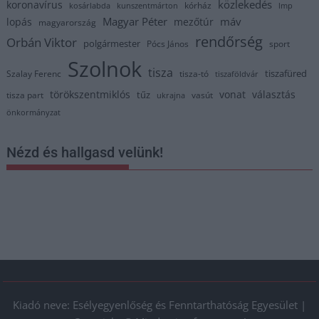
közlekedés
koronavírus
kórház
kosárlabda
kunszentmárton
lmp
Magyar Péter
máv
lopás
mezőtúr
magyarország
rendőrség
Orbán Viktor
polgármester
Pócs János
sport
Szolnok
tisza
tiszafüred
Szalay Ferenc
tisza-tó
tiszaföldvár
törökszentmiklós
vonat
választás
tűz
tisza part
vasút
ukrajna
önkormányzat
Nézd és hallgasd velünk!
Kiadó neve: Esélyegyenlőség és Fenntarthatóság Egyesület |