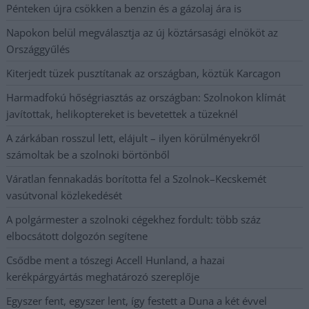
Pénteken újra csökken a benzin és a gázolaj ára is
Napokon belül megválasztja az új köztársasági elnököt az
Országgyűlés
Kiterjedt tüzek pusztítanak az országban, köztük Karcagon
Harmadfokú hőségriasztás az országban: Szolnokon klímát
javítottak, helikoptereket is bevetettek a tüzeknél
A zárkában rosszul lett, elájult – ilyen körülményekről
számoltak be a szolnoki börtönből
Váratlan fennakadás borította fel a Szolnok–Kecskemét
vasútvonal közlekedését
A polgármester a szolnoki cégekhez fordult: több száz
elbocsátott dolgozón segítene
Csődbe ment a tószegi Accell Hunland, a hazai
kerékpárgyártás meghatározó szereplője
Egyszer fent, egyszer lent, így festett a Duna a két évvel