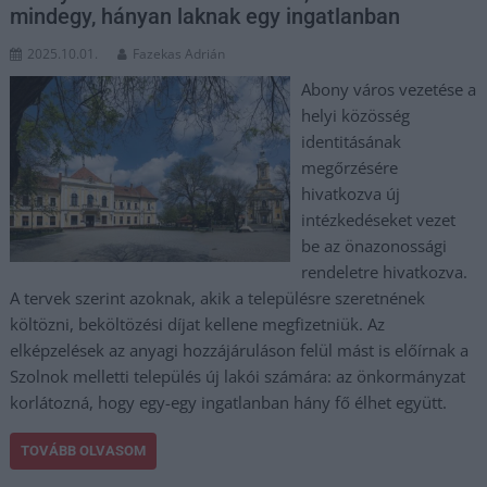
mindegy, hányan laknak egy ingatlanban
2025.10.01.
Fazekas Adrián
Abony város vezetése a
helyi közösség
identitásának
megőrzésére
hivatkozva új
intézkedéseket vezet
be az önazonossági
rendeletre hivatkozva.
A tervek szerint azoknak, akik a településre szeretnének
költözni, beköltözési díjat kellene megfizetniük. Az
elképzelések az anyagi hozzájáruláson felül mást is előírnak a
Szolnok melletti település új lakói számára: az önkormányzat
korlátozná, hogy egy-egy ingatlanban hány fő élhet együtt.
TOVÁBB OLVASOM