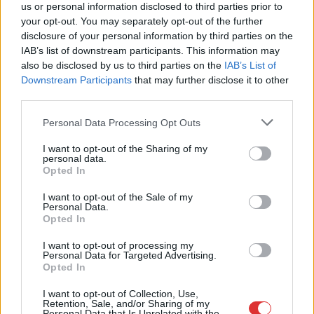
us or personal information disclosed to third parties prior to
your opt-out. You may separately opt-out of the further
disclosure of your personal information by third parties on the
IAB’s list of downstream participants. This information may
Hírlevél feliratkozás
also be disclosed by us to third parties on the
IAB’s List of
Downstream Participants
that may further disclose it to other
Adja meg keresztnevét:
Adja
third parties.
meg e-mail címét:
Please note that this website/app uses one or more Google
Personal Data Processing Opt Outs
Megismertem és elfogadom a
GDPR-szabályzat
ot
services and may gather and store information including but
not limited to your visit or usage behaviour. You may click to
I want to opt-out of the Sharing of my
personal data.
grant or deny consent to Google and its third-party tags to
Opted In
use your data for below specified purposes in below Google
Nem szeretne lemaradni semmiről? Csak egy kattintás, és hírlevelünk a
consent section.
I want to opt-out of the Sale of my
legfrissebb információkkal és exkluzív tartalmakkal hétről hétre
Personal Data.
postaládájába érkezik!
Opted In
I want to opt-out of processing my
Personal Data for Targeted Advertising.
A SZOL24 legfrissebb 24 cikke
Opted In
I want to opt-out of Collection, Use,
Már magasabb szinten is nyomoznak Szijjártó
Retention, Sale, and/or Sharing of my
Personal Data that Is Unrelated with the