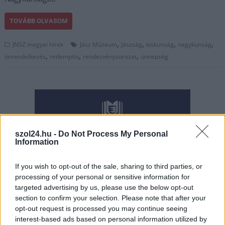
TOVÁBB OLVASOM
,
,
,
,
JNSZ megyei hírek
Jász Múzeum
Jászság
kiskunság
nagykunság
,
,
,
önrendelkezés
redemptio
rendezvénysorozat
ünnepség
szol24.hu -
Do Not Process My Personal
Information
If you wish to opt-out of the sale, sharing to third parties, or
processing of your personal or sensitive information for
targeted advertising by us, please use the below opt-out
section to confirm your selection. Please note that after your
opt-out request is processed you may continue seeing
interest-based ads based on personal information utilized by