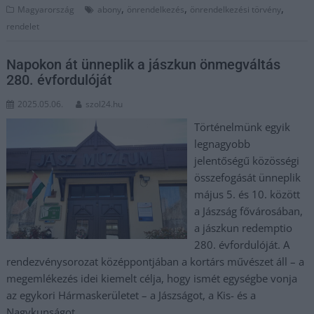
,
,
,
Magyarország
abony
önrendelkezés
önrendelkezési törvény
rendelet
Napokon át ünneplik a jászkun önmegváltás
280. évfordulóját
2025.05.06.
szol24.hu
Történelmünk egyik
legnagyobb
jelentőségű közösségi
összefogását ünneplik
május 5. és 10. között
a Jászság fővárosában,
a jászkun redemptio
280. évfordulóját. A
rendezvénysorozat középpontjában a kortárs művészet áll – a
megemlékezés idei kiemelt célja, hogy ismét egységbe vonja
az egykori Hármaskerületet – a Jászságot, a Kis- és a
Nagykunságot.