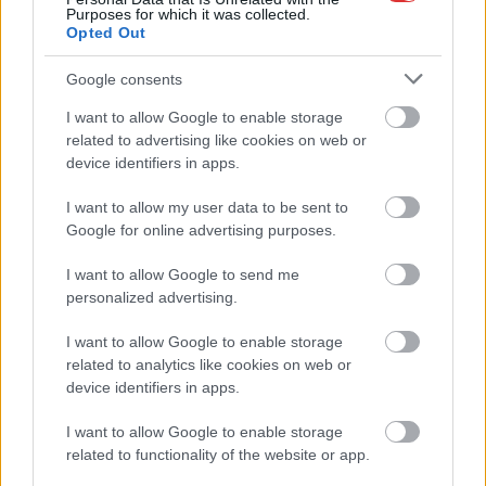
büntetőügyében, vesztegetés miatt 3 év letöltendőt kaphat és
Purposes for which it was collected.
Opted Out
ez csak az egyik botrány
Problémák egész Jász-Nagykun-Szolnok megyében: egyre
Google consents
több otthoni kútból fogy ki a víz
I want to allow Google to enable storage
Szolnokon egy kulcsfontosságú körforgalmat részlegesen
related to advertising like cookies on web or
lezárnak a napokban, a közlekedés az átlagost is meghaladó
device identifiers in apps.
mértékben lebénul
I want to allow my user data to be sent to
Elromlott a biztosítóberendezés a ceglédi vasútvonalon,
Google for online advertising purposes.
alapos késések alakultak ki a menetrendhez képest,
I want to allow Google to send me
kimaradás is előfordult
personalized advertising.
Ön szerint hogy készül a hamisítatlan szolnoki habos isler?
I want to allow Google to enable storage
Országos ellenőrzés indult a hazai akkumulátoripari
related to analytics like cookies on web or
üzemekben
device identifiers in apps.
Az idei év leglassabb növekedését hozta a június a
I want to allow Google to enable storage
kiskereskedelemben
related to functionality of the website or app.
Györfi Mihály több tucat vállalkozással egyeztetett a