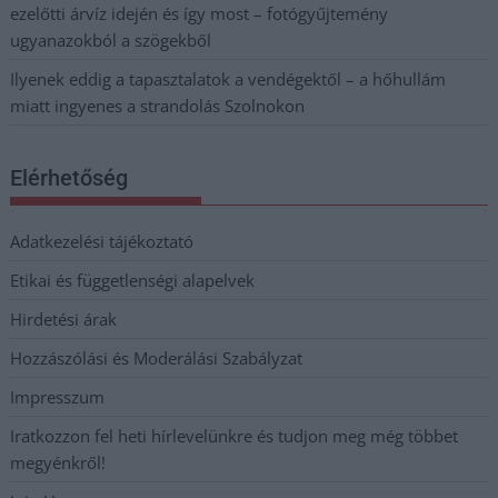
ezelőtti árvíz idején és így most – fotógyűjtemény
ugyanazokból a szögekből
Ilyenek eddig a tapasztalatok a vendégektől – a hőhullám
miatt ingyenes a strandolás Szolnokon
Elérhetőség
Adatkezelési tájékoztató
Etikai és függetlenségi alapelvek
Hirdetési árak
Hozzászólási és Moderálási Szabályzat
Impresszum
Iratkozzon fel heti hírlevelünkre és tudjon meg még többet
megyénkről!