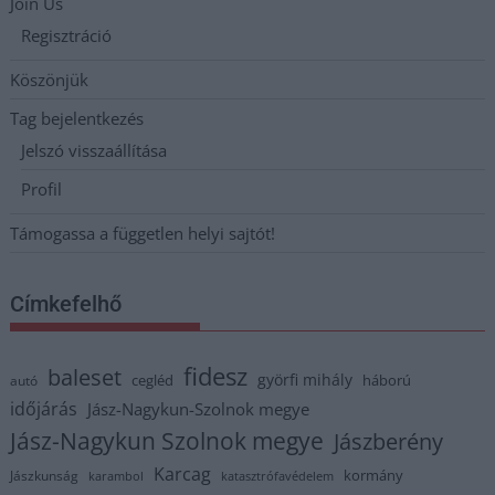
Join Us
Regisztráció
Köszönjük
Tag bejelentkezés
Jelszó visszaállítása
Profil
Támogassa a független helyi sajtót!
Címkefelhő
fidesz
baleset
györfi mihály
cegléd
háború
autó
időjárás
Jász-Nagykun-Szolnok megye
Jász-Nagykun Szolnok megye
Jászberény
Karcag
kormány
Jászkunság
karambol
katasztrófavédelem