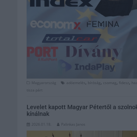
,
,
,
,
Magyarország
adóemelés
bíróság
csomag
fidesz
ha
tisza párt
Levelet kapott Magyar Pétertől a szolno
kínálnak
2026.01.18.
Palinkas Janos