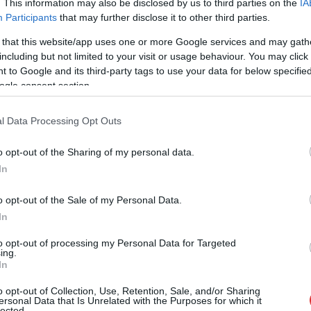
. This information may also be disclosed by us to third parties on the
IA
Participants
that may further disclose it to other third parties.
Az egyetlen olyan gyógyspray, amivel
 that this website/app uses one or more Google services and may gath
gyorsan enyhíteni lehet a fulladásos
including but not limited to your visit or usage behaviour. You may click 
tüneteket hat év alatti gyermekeknél, de a
 to Google and its third-party tags to use your data for below specifi
felnőttek közül is rengetegen használják. A
ogle consent section.
kormány egyetlen tollvonással kivette az
államilag támogatott gyógyszerek közül, így
l Data Processing Opt Outs
a sokszorosát kell fizetnünk érte innentől. A
lényeg, hogy nincs megszorítás…
o opt-out of the Sharing of my personal data.
In
TOVÁBB OLVASOM
o opt-out of the Sale of my Personal Data.
In
to opt-out of processing my Personal Data for Targeted
,
,
,
,
,
,
,
ing.
adás
gyógyspray
gyógyszer
kormány
megszorítás
támogatás
tünet
In
o opt-out of Collection, Use, Retention, Sale, and/or Sharing
ersonal Data that Is Unrelated with the Purposes for which it
árások várhatók a vasúti személyszállításban”
lected.