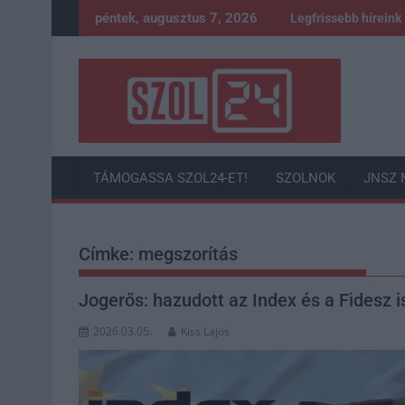
Skip
péntek, augusztus 7, 2026
Legfrissebb híreink
to
content
TÁMOGASSA SZOL24-ET!
SZOLNOK
JNSZ 
Címke:
megszorítás
Jogerős: hazudott az Index és a Fidesz
2026.03.05.
Kiss Lajos