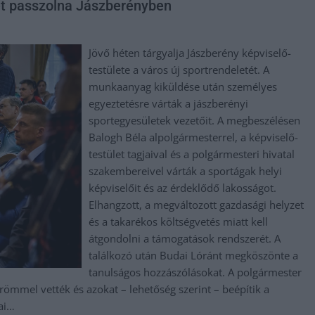
et passzolna Jászberényben
Jövő héten tárgyalja Jászberény képviselő-
testülete a város új sportrendeletét. A
munkaanyag kiküldése után személyes
egyeztetésre várták a jászberényi
sportegyesületek vezetőit. A megbeszélésen
Balogh Béla alpolgármesterrel, a képviselő-
testület tagjaival és a polgármesteri hivatal
szakembereivel várták a sportágak helyi
képviselőit és az érdeklődő lakosságot.
Elhangzott, a megváltozott gazdasági helyzet
és a takarékos költségvetés miatt kell
átgondolni a támogatások rendszerét. A
találkozó után Budai Lóránt megköszönte a
tanulságos hozzászólásokat. A polgármester
römmel vették és azokat – lehetőség szerint – beépítik a
kai…