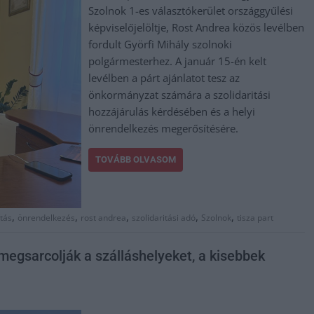
Szolnok 1-es választókerület országgyűlési
képviselőjelöltje, Rost Andrea közös levélben
fordult Györfi Mihály szolnoki
polgármesterhez. A január 15-én kelt
levélben a párt ajánlatot tesz az
önkormányzat számára a szolidaritási
hozzájárulás kérdésében és a helyi
önrendelkezés megerősítésére.
TOVÁBB OLVASOM
,
,
,
,
,
tás
önrendelkezés
rost andrea
szolidaritási adó
Szolnok
tisza part
megsarcolják a szálláshelyeket, a kisebbek