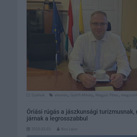
,
,
,
Szolnok
elvonás
Győrfi Mihály
Magyar Péter
megszorí
Óriási rúgás a jászkunsági turizmusnak, 
járnak a legrosszabbul
2025.02.03.
Kiss Lajos