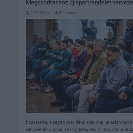
Megszorításhoz új sportrendelet-tervez
2023.03.24.
Tóth András
hozzátette, a segítő szándékú szakmai javaslatokat ö
rendeletalkotásba. Leszögezte, egy biztos, aki politi