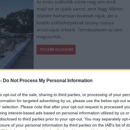
Az óriási szállodák szinte meg sem érzik
majd ezt az újabb sarcot, amit Nagy Márton
ötletére hamarosan kivetnek rájuk, ám a
kisebb szálláshelyeknek bizony csúnya
arculcsapás érkezik. Természetesen ez sem
megszorítás…
TOVÁBB OLVASOM
 -
Do Not Process My Personal Information
,
,
,
,
,
,
,
ősítés
nagy márton
orbán ráhel
sarcolás
szállások
szálloda
tiborcz
to opt-out of the sale, sharing to third parties, or processing of your per
formation for targeted advertising by us, please use the below opt-out s
r selection. Please note that after your opt-out request is processed y
eing interest-based ads based on personal information utilized by us or
int ön, vagy a gyermeke? Innentől a sokszorosát
disclosed to third parties prior to your opt-out. You may separately opt-
losure of your personal information by third parties on the IAB’s list of