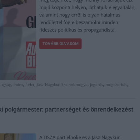
majd központi helyen, láthatjuk-e egyáltalán,
valamint hogy erről is olyan hatalmas
lendülettel fog-e beszámolni minden
fideszes politikus és propagandista.
TOVÁBB OLVASOM
,
,
,
,
,
,
zugság
index
ítélet
Jász-Nagykun Szolnok megye
jogerős
megszorítás
ki polgármester: partnerséget és önrendelkezést
A TISZA párt elnöke és a Jász-Nagykun-