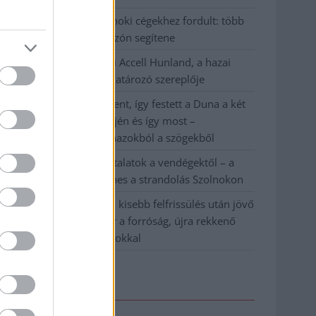
A polgármester a szolnoki cégekhez fordult: több
száz elbocsátott dolgozón segítene
Csődbe ment a tószegi Accell Hunland, a hazai
kerékpárgyártás meghatározó szereplője
Egyszer fent, egyszer lent, így festett a Duna a két
évvel ezelőtti árvíz idején és így most –
fotógyűjtemény ugyanazokból a szögekből
Ilyenek eddig a tapasztalatok a vendégektől – a
hőhullám miatt ingyenes a strandolás Szolnokon
Nem biztató: a hétvégi kisebb felfrissülés után jövő
héten megint visszatér a forróság, újra rekkenő
hőség jön, akár 38 fokokkal
Elérhetőség