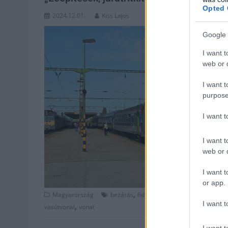
Opted 
2024.12.01.
Kiss Lajos
Google 
I want t
web or d
I want t
purpose
I want 
I want t
web or d
I want t
or app.
,
,
,
Magyarország
bezárás
fidesz
járatritkítás
közlekedés
I want t
,
vasútvonal
vonat
I want t