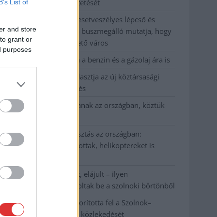
JÉGER további üzemeltetését
B’s List of
Csendélet 5.0: alig balesetveszélyes lépcső és
er and store
remek állapotban levő buszmegálló mutatja, hogy
to grant or
Szolnok mennyire élhető város
ed purposes
Pénteken újra csökken a benzin és a gázolaj ára is
Napokon belül megválasztja az új köztársasági
elnököt az Országgyűlés
Kiterjedt tüzek pusztítanak az országban, köztük
Karcagon
Harmadfokú hőségriasztás az országban:
Szolnokon klímát javítottak, helikoptereket is
bevetettek a tüzeknél
A zárkában rosszul lett, elájult – ilyen
körülményekről számoltak be a szolnoki börtönből
Váratlan fennakadás borította fel a Szolnok–
Kecskemét vasútvonal közlekedését