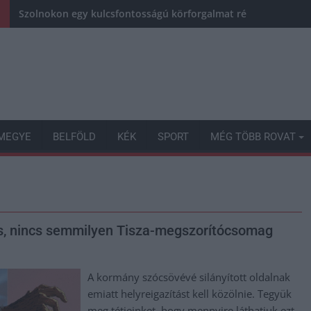
Szolnokon egy kulcsfontosságú körforgalmat részlegesen lez
MEGYE
BELFÖLD
KÉK
SPORT
MÉG TÖBB ROVAT
 is, nincs semmilyen Tisza-megszorítócsomag
A kormány szócsövévé silányított oldalnak
emiatt helyreigazítást kell közölnie. Tegyük
meg tétjeinket, hogy mennyire láthatjuk ezt