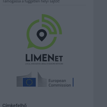
Támogassa a független helyi sajtót!
Címkefelhő