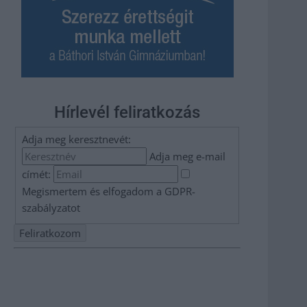
Hírlevél feliratkozás
Adja meg keresztnevét:
Adja meg e-mail
címét:
Megismertem és elfogadom a
GDPR-
szabályzat
ot
Nem szeretne lemaradni semmiről? Csak egy kattintás, és
hírlevelünk a legfrissebb információkkal és exkluzív
tartalmakkal hétről hétre postaládájába érkezik!