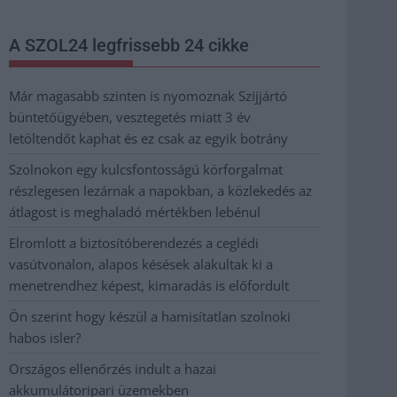
A SZOL24 legfrissebb 24 cikke
Már magasabb szinten is nyomoznak Szijjártó
büntetőügyében, vesztegetés miatt 3 év
letöltendőt kaphat és ez csak az egyik botrány
Szolnokon egy kulcsfontosságú körforgalmat
részlegesen lezárnak a napokban, a közlekedés az
átlagost is meghaladó mértékben lebénul
Elromlott a biztosítóberendezés a ceglédi
vasútvonalon, alapos késések alakultak ki a
menetrendhez képest, kimaradás is előfordult
Ön szerint hogy készül a hamisítatlan szolnoki
habos isler?
Országos ellenőrzés indult a hazai
akkumulátoripari üzemekben