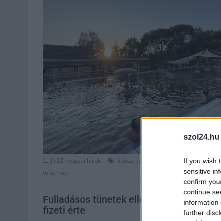
szol24.hu
,
,
,
JNSZ megyei hírek
fidesz
Jászkunság
megszorítás
min
If you wish 
sensitive in
turizmus
confirm you
continue se
Fulladásos tünetek ellen használ Ventol
information 
fizeti érte
further disc