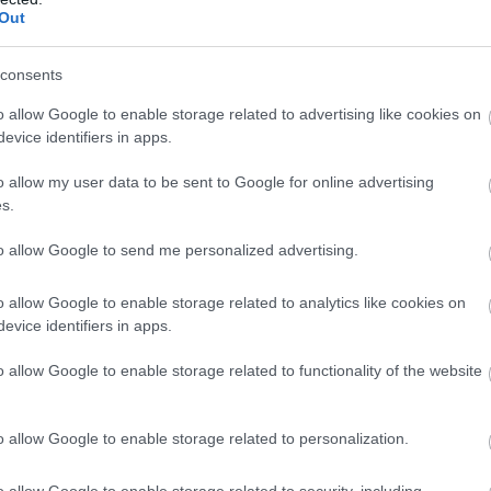
Out
Eddig sem nevezhettük makulátlannak a
consents
MÁV működését, de most már olyan adatok
o allow Google to enable storage related to advertising like cookies on
kerültek nyilvánosságra a jövő évi
evice identifiers in apps.
költségvetés számairól, amik egyértelművé
teszik, hogy az eddiginél is nagyobb bajban
o allow my user data to be sent to Google for online advertising
lesz a vasúti közlekedés. Megyénk sem lesz
s.
kivétel.
to allow Google to send me personalized advertising.
TOVÁBB OLVASOM
o allow Google to enable storage related to analytics like cookies on
evice identifiers in apps.
o allow Google to enable storage related to functionality of the website
,
,
,
,
,
,
,
közlekedő tömeg
lázár jános
leépítés
máv
megszorítás
vasút
o allow Google to enable storage related to personalization.
o allow Google to enable storage related to security, including