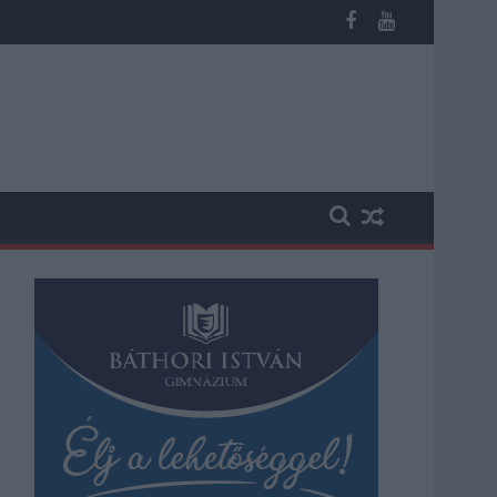
árnak a napokban, a közlekedés az átlagost is meghaladó mérték