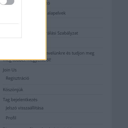
Adatkezelési tájékoztató
Etikai és függetlenségi alapelvek
Hirdetési árak
Hozzászólási és Moderálási Szabályzat
Impresszum
Iratkozzon fel heti hírlevelünkre és tudjon meg
még többet megyénkről!
Join Us
Regisztráció
Köszönjük
Tag bejelentkezés
Jelszó visszaállítása
Profil