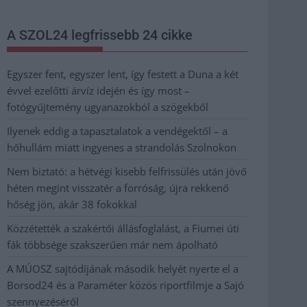
A SZOL24 legfrissebb 24 cikke
Egyszer fent, egyszer lent, így festett a Duna a két
évvel ezelőtti árvíz idején és így most –
fotógyűjtemény ugyanazokból a szögekből
Ilyenek eddig a tapasztalatok a vendégektől – a
hőhullám miatt ingyenes a strandolás Szolnokon
Nem biztató: a hétvégi kisebb felfrissülés után jövő
héten megint visszatér a forróság, újra rekkenő
hőség jön, akár 38 fokokkal
Közzétették a szakértői állásfoglalást, a Fiumei úti
fák többsége szakszerűen már nem ápolható
A MÚOSZ sajtódíjának második helyét nyerte el a
Borsod24 és a Paraméter közös riportfilmje a Sajó
szennyezéséről