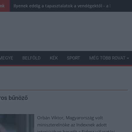
Ilyenek eddig a tapasztalatok a vendégektől - a hőhullám 
ink
MEGYE
BELFÖLD
KÉK
SPORT
MÉG TÖBB ROVAT
éros bűnöző
Orbán Viktor, Magyarország volt
miniszterelnöke az Indexnek adott
interjújában beszélt a Fidesz választási