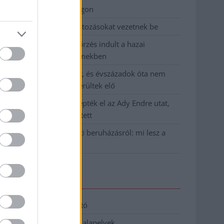
birkózó-világbajnokságon
Jászberényben is korlátozásokat vezetnek be
Átfogó országos ellenőrzés indult a hazai
akkumulátoripari üzemekben
A Tisza visszahúzódott, és évszázadok óta nem
látott maradványok kerültek elő
Mentők és rendőrök lepték el az Ady Endre utat,
egy kerékpáros is érintett
Parázs vita a Fiumei úti beruházásról: mi lesz a
fákkal?
Elérhetőség
Adatkezelési tájékoztató
Etikai és függetlenségi alapelvek