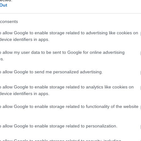
”
Out
consents
A Tisza elnöke gyorsan kommentálta is az
eseményeket, szerinte az Indexnek immár
o allow Google to enable storage related to advertising like cookies on
papírja van róla, hogy egy „hazug
evice identifiers in apps.
szennylap”. Ez már a kormánypárti
o allow my user data to be sent to Google for online advertising
propagandalap számára nem az első jogi
s.
vereség. De még mindig fellebbezhet az
ítélet ellen a Fidesz egyértelmű szócsövévé
to allow Google to send me personalized advertising.
vált, szebb napokat is látott oldal.
o allow Google to enable storage related to analytics like cookies on
TOVÁBB OLVASOM
evice identifiers in apps.
o allow Google to enable storage related to functionality of the website
,
,
,
,
Jász-Nagykun Szolnok megye
lejáratás
Magyar Péter
propaganda
o allow Google to enable storage related to personalization.
o allow Google to enable storage related to security, including