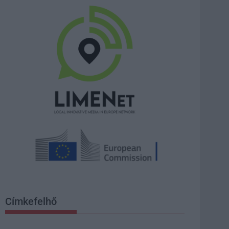
Címkefelhő