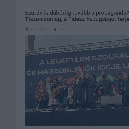
Ezután is dübörög tovább a propaganda?
Tisza-csomag, a Fidesz hazugságot terj
2026.01.15.
Kiss Lajos