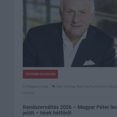
TOVÁBB OLVASOM
,
,
,
Magyarország
bige holding
Bige László
bűnöző
fidesz
vereség
Rendszerváltás 2026 – Magyar Péter lecs
jelölt – hírek hétfőről