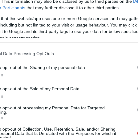
. This information may also be disclosed by us to third parties on the
IA
Participants
that may further disclose it to other third parties.
A kormány szócsövévé silányított oldalnak
 that this website/app uses one or more Google services and may gath
emiatt helyreigazítást kell közölnie. Tegyük
including but not limited to your visit or usage behaviour. You may click 
meg tétjeinket, hogy mennyire láthatjuk ezt
 to Google and its third-party tags to use your data for below specifi
majd központi helyen, láthatjuk-e egyáltalán,
ogle consent section.
valamint hogy erről is olyan hatalmas
lendülettel fog-e beszámolni minden
l Data Processing Opt Outs
fideszes politikus és propagandista.
o opt-out of the Sharing of my personal data.
TOVÁBB OLVASOM
In
o opt-out of the Sale of my Personal Data.
In
to opt-out of processing my Personal Data for Targeted
,
,
,
,
,
,
zugság
index
ítélet
Jász-Nagykun Szolnok megye
jogerős
megszorítás
ing.
In
o opt-out of Collection, Use, Retention, Sale, and/or Sharing
llen: Az ítélet kimondja, „a 600 oldalas kamu
ersonal Data that Is Unrelated with the Purposes for which it
lected.