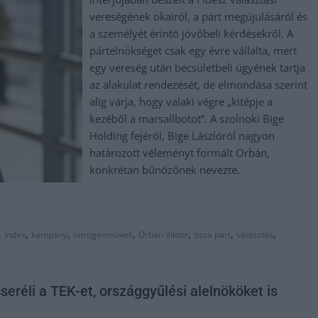
vereségének okairól, a párt megújulásáról és
a személyét érintő jövőbeli kérdésekről. A
pártelnökséget csak egy évre vállalta, mert
egy vereség után becsületbeli ügyének tartja
az alakulat rendezését, de elmondása szerint
alig várja, hogy valaki végre „kitépje a
kezéből a marsallbotot”. A szolnoki Bige
Holding fejéről, Bige Lászlóról nagyon
határozott véleményt formált Orbán,
konkrétan bűnőzőnek nevezte.
,
,
,
,
,
,
,
index
kampány
nitrogénművek
Orbán Viktor
tisza part
választás
eréli a TEK-et, országgyűlési alelnököket is