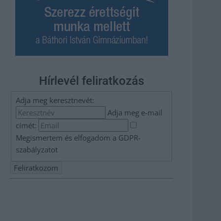
Hírlevél feliratkozás
Adja meg keresztnevét:
Adja meg e-mail
címét:
Megismertem és elfogadom a
GDPR-
szabályzat
ot
Nem szeretne lemaradni semmiről? Csak egy kattintás, és
hírlevelünk a legfrissebb információkkal és exkluzív
tartalmakkal hétről hétre postaládájába érkezik!