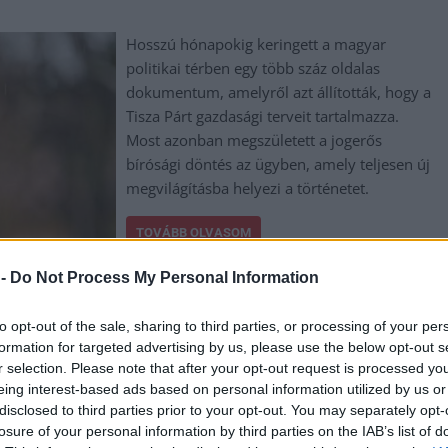
Hosszú hónapokig keringett a magyar
politikai térben egy több száz oldalas
dokumentum, amelyről azt állították, hogy a
Tisza Párt gazdasági terveit tartalmazza.
Most azonban megszületett a jogerős
bírósági döntés az ügyben, amely teljesen új
megvilágításba helyezi a történetet.
TOVÁBB OLVASOM
 -
Do Not Process My Personal Information
to opt-out of the sale, sharing to third parties, or processing of your per
formation for targeted advertising by us, please use the below opt-out s
,
,
,
ter
média
politika
tisza párt
r selection. Please note that after your opt-out request is processed y
eing interest-based ads based on personal information utilized by us or
disclosed to third parties prior to your opt-out. You may separately opt-
 is, nincs semmilyen Tisza-megszorítócsomag
losure of your personal information by third parties on the IAB’s list of