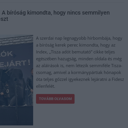
 A bíróság kimondta, hogy nincs semmilyen
eszt
A szerdai nap legnagyobb hírbombája, hogy
a bíróság kerek perec kimondta, hogy az
Index, „Tisza adót bemutató” cikke teljes
egészében hazugság, minden oldala és még
az aláírások is, nem létezik semmiféle Tisza-
csomag, amivel a kormánypártiak hónapok
óta teljes gőzzel igyekeznek lejáratni a Fidesz
ellenfelét.
TOVÁBB OLVASOM