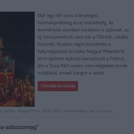
Már egy hét sincs a tényleges
kormányváltásig és az eskütételig. Az
események azonban továbbra is zajlanak, az
új miniszterelnök nem kér a TEK-ből, inkább
lecseréli. Közben végre közzétette a
helyreigazítást az Index Magyar Péterékről
(erre építette lejárató kampányát a Fidesz),
ám a Tisza Párt vezére nem elégedett ennek
módjával, ennek hangot is adott.
TOVÁBB OLVASOM
,
,
,
,
,
,
,
x
jelölés
Magyar Péter
MTA
NKA
rendszerváltás
tek
tisza part
isza-adócsomag”