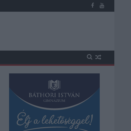
miatt ingyenes a strandolás Szolnokon