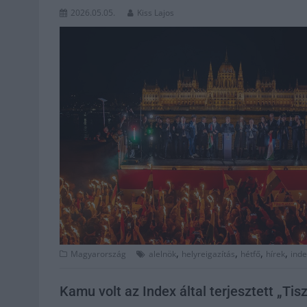
2026.05.05.
Kiss Lajos
,
,
,
,
Magyarország
alelnök
helyreigazítás
hétfő
hírek
inde
Kamu volt az Index által terjesztett „T