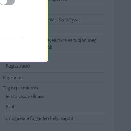
Hirdetési árak
Hozzászólási és Moderálási Szabályzat
Impresszum
Iratkozzon fel heti hírlevelünkre és tudjon meg
még többet megyénkről!
Join Us
Regisztráció
Köszönjük
Tag bejelentkezés
Jelszó visszaállítása
Profil
Támogassa a független helyi sajtót!