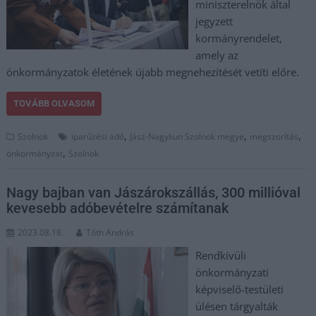
miniszterelnök által
jegyzett
kormányrendelet,
amely az
önkormányzatok életének újabb megnehezítését vetíti előre.
TOVÁBB OLVASOM
,
,
,
Szolnok
iparűzési adó
Jász-Nagykun Szolnok megye
megszorítás
,
önkormányzat
Szolnok
Nagy bajban van Jászárokszállás, 300 millióval
kevesebb adóbevételre számítanak
2023.08.18.
Tóth András
Rendkívüli
önkormányzati
képviselő-testületi
ülésen tárgyalták