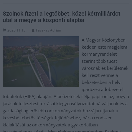
Szolnok fizeti a legtöbbet: közel kétmilliárdot
utal a megye a központi alapba
2025.11.13.
Fazekas Adrián
A Magyar Közlönyben
kedden este megjelent
kormányrendelet
szerint több tucat
városnak és kerületnek
kell részt vennie a
befizetésben a helyi
iparűzési adóbevétel-
többletük (HIPA) alapján. A befizetések célja papíron az, hogy a
járások fejlesztési forrásai kiegyensúlyozottabbá váljanak és a
gazdaságilag erősebb önkormányzatok hozzájáruljanak a
kevésbé tehetős térségek fejlődéséhez, bár a rendszer
kialakítását az önkormányzatok a gyakorlatban
igazságtalannak érzik. Megyénkben novemberben Szolnok,