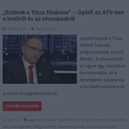
„Szolnok a Tisza fővárosa” – Györfi az ATV-ben
a levélről és az elvonásokról
2026.01.22.
Horváth Zsolt
Levelet kapott a Tisza
Párttól Szolnok
polgármestere, Györfi
Mihály. A városvezető
az ügyet egy interjúban
kommentálta, de a
beszélgetés súlypontja
a forráselvonásokra és
a városi mozgástérre került.
TOVÁBB OLVASOM
,
,
,
Szolnok
egyenes beszéd
Győrfi Mihály
helyi fejlesztések
iparűzési
,
,
,
,
,
adó
költségvetés
Magyar Péter
önkormányzatok
Szolnok
tisza part