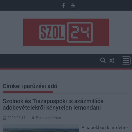
Skip
to
content
Címke:
iparűzési adó
Szolnok és Tiszapüspöki is százmilliós
adóbevételekről kénytelen lemondani
2026.06.11.
Fazekas Adrián
A napokban kihirdették