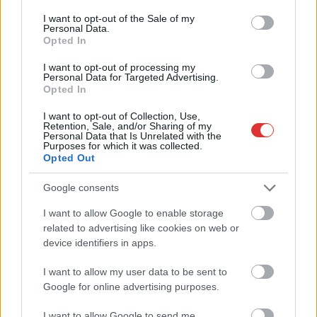
consent section.
Parragh megszüntetné a KATÁ-t, az iparűzési
I want to opt-out of the Sale of my
Personal Data.
adót pedig közvetlenül a kormány kezébe adná
Opted In
2022.05.26.
Kiss Lajos
I want to opt-out of processing my
Personal Data for Targeted Advertising.
Vajon milyen szakmai
Opted In
indokok vezették a
Magyar Kereskedelmi
I want to opt-out of Collection, Use,
Retention, Sale, and/or Sharing of my
és Iparkamara elnökét,
Personal Data that Is Unrelated with the
Purposes for which it was collected.
amikor ezekre a
Opted Out
megállapításokra
jutott? Valószínűleg
Google consents
Orbán Viktor és a
I want to allow Google to enable storage
Fidesz… A Magyar Kereskedelmi és Iparkamara elnöke a
related to advertising like cookies on web or
Népszavának adott interjút. Az árstopot finom kritikával illeti.
device identifiers in apps.
Szerinte a többletköltség nem tűnik el, csupán más termékre
rakódik rá. Szerinte júliustól módosított, a piacba beavatkozó
I want to allow my user data to be sent to
kormányzati intézkedés kéne. Ráadásul egyes termékek áránál
Google for online advertising purposes.
fontosabb az elszabadult infláció megfékezése. A jegybanknak
I want to allow Google to send me