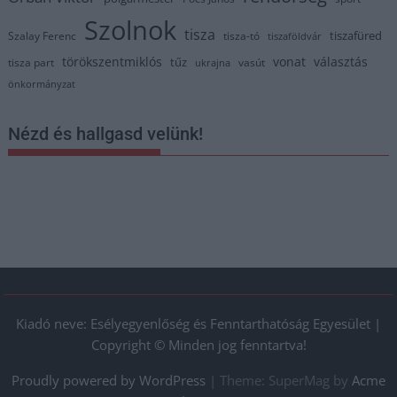
Szolnok
tisza
tiszafüred
Szalay Ferenc
tisza-tó
tiszaföldvár
törökszentmiklós
vonat
választás
tűz
tisza part
vasút
ukrajna
önkormányzat
Nézd és hallgasd velünk!
Kiadó neve: Esélyegyenlőség és Fenntarthatóság Egyesület |
Copyright © Minden jog fenntartva!
Proudly powered by WordPress
|
Theme: SuperMag by
Acme