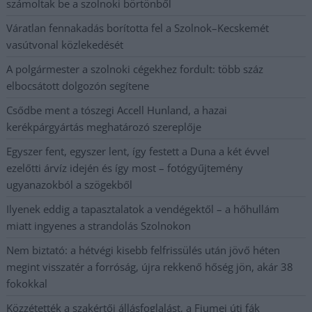
számoltak be a szolnoki börtönből
Váratlan fennakadás borította fel a Szolnok–Kecskemét
vasútvonal közlekedését
A polgármester a szolnoki cégekhez fordult: több száz
elbocsátott dolgozón segítene
Csődbe ment a tószegi Accell Hunland, a hazai
kerékpárgyártás meghatározó szereplője
Egyszer fent, egyszer lent, így festett a Duna a két évvel
ezelőtti árvíz idején és így most – fotógyűjtemény
ugyanazokból a szögekből
Ilyenek eddig a tapasztalatok a vendégektől – a hőhullám
miatt ingyenes a strandolás Szolnokon
Nem biztató: a hétvégi kisebb felfrissülés után jövő héten
megint visszatér a forróság, újra rekkenő hőség jön, akár 38
fokokkal
Közzétették a szakértői állásfoglalást, a Fiumei úti fák