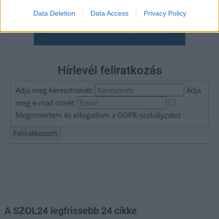
Data Deletion
Data Access
Privacy Policy
Hírlevél feliratkozás
Adja meg keresztnevét:
Adja
meg e-mail címét:
Megismertem és elfogadom a
GDPR-szabályzat
ot
Nem szeretne lemaradni semmiről? Csak egy kattintás, és hírlevelünk a
legfrissebb információkkal és exkluzív tartalmakkal hétről hétre
postaládájába érkezik!
A SZOL24 legfrissebb 24 cikke