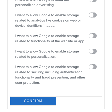
ezért a staflációs kockázattal kéne foglalkoznia Parragh
personalized advertising.
szerint, „ehelyett tanácsokkal látják el a kormányt és különféle
számmisztikával operáló programokat készítenek”. Az
I want to allow Google to enable storage
interjúban hosszan…
related to analytics like cookies on web or
device identifiers in apps.
TOVÁBB OLVASOM
I want to allow Google to enable storage
,
,
,
,
related to functionality of the website or app.
Magyarország
iparkamara
iparűzési adó
KATA
orbán
parragh
I want to allow Google to enable storage
related to personalization.
I want to allow Google to enable storage
related to security, including authentication
functionality and fraud prevention, and other
user protection.
CONFIRM