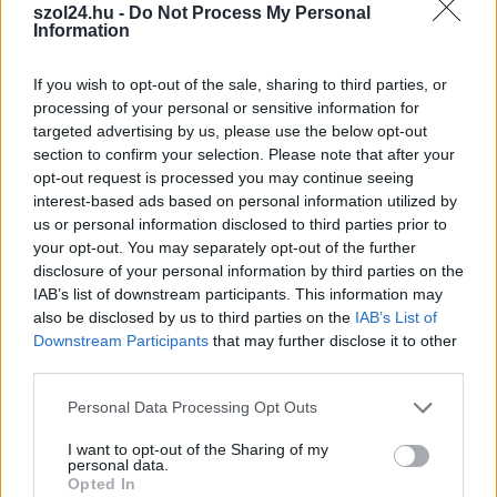
szol24.hu -
Do Not Process My Personal
iparűzési adó (HIPA)
Information
mértékét. Eddig ennek
mértéke 1,7 százalék
If you wish to opt-out of the sale, sharing to third parties, or
volt, januártól viszont
processing of your personal or sensitive information for
két százalékkal kell
targeted advertising by us, please use the below opt-out
számolniuk az adózóknak. A HIPA alapesetben maximum 2
section to confirm your selection. Please note that after your
százalék lehet, de a járványhelyzet miatt egy rövid időre ezt 1
opt-out request is processed you may continue seeing
interest-based ads based on personal information utilized by
százalékban maximalizálták. Ugyancsak emelkedett a
us or personal information disclosed to third parties prior to
kommunális adó is, ez ugyanis megduplázódott, évi ötezer
your opt-out. You may separately opt-out of the further
forintról tízezerre nőtt a mértéke. Ezt egyébként 1999 óta nem
disclosure of your personal information by third parties on the
emelték. A településen nem hemzsegnek az iparűzési adót
IAB’s list of downstream participants. This information may
fizető cégek, így az önkormányzatnak ebből az adónemből
also be disclosed by us to third parties on the
IAB’s List of
nem éri el az évi 3 millió forintot a bevétele, de erre…
Downstream Participants
that may further disclose it to other
third parties.
TOVÁBB OLVASOM
Please note that this website/app uses one or more Google
Personal Data Processing Opt Outs
services and may gather and store information including but
,
,
,
,
JNSZ megyei hírek
hipa
iparűzési adó
kommunális adó
örményes
not limited to your visit or usage behaviour. You may click to
I want to opt-out of the Sharing of my
,
,
rezsi
rezsiárak
túrkeve
personal data.
grant or deny consent to Google and its third-party tags to
Opted In
use your data for below specified purposes in below Google