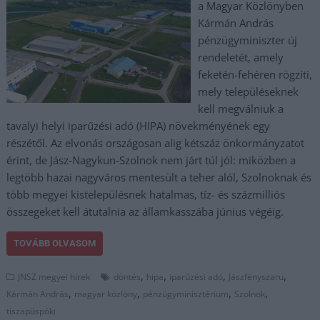
a Magyar Közlönyben
Kármán András
pénzügyminiszter új
rendeletét, amely
feketén-fehéren rögzíti,
mely településeknek
kell megválniuk a
tavalyi helyi iparűzési adó (HIPA) növekményének egy
részétől. Az elvonás országosan alig kétszáz önkormányzatot
érint, de Jász-Nagykun-Szolnok nem járt túl jól: miközben a
legtöbb hazai nagyváros mentesült a teher alól, Szolnoknak és
több megyei kistelepülésnek hatalmas, tíz- és százmilliós
összegeket kell átutalnia az államkasszába június végéig.
TOVÁBB OLVASOM
,
,
,
,
JNSZ megyei hírek
döntés
hipa
iparűzési adó
Jászfényszaru
,
,
,
,
Kármán András
magyar közlöny
pénzügyminisztérium
Szolnok
tiszapüspöki