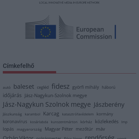
Címkefelhő
fidesz
baleset
györfi mihály
cegléd
háború
autó
időjárás
Jász-Nagykun-Szolnok megye
Jász-Nagykun Szolnok megye
Jászberény
Karcag
kormány
Jászkunság
karambol
katasztrófavédelem
közlekedés
koronavírus
kórház
kosárlabda
kunszentmárton
lmp
Magyar Péter
máv
lopás
mezőtúr
magyarország
rendőrség
Orbán Viktor
polgármester
Pócs János
sport