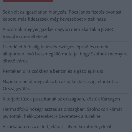
Sok volt az igazolatlan hiányzás, Pócs János fizetéslevonást
kapott, más fideszesek még kevesebbet vittek haza
A Szolnok megyei gazdák nagyon nem akarták a JÉGER
további üzemeltetését
Csendélet 5.0: alig balesetveszélyes lépcső és remek
állapotban levő buszmegálló mutatja, hogy Szolnok mennyire
élhető város
Pénteken újra csökken a benzin és a gázolaj ára is
Napokon belül megválasztja az új köztársasági elnököt az
Országgyűlés
Kiterjedt tüzek pusztítanak az országban, köztük Karcagon
Harmadfokú hőségriasztás az országban: Szolnokon klímát
javítottak, helikoptereket is bevetettek a tüzeknél
A zárkában rosszul lett, elájult – ilyen körülményekről