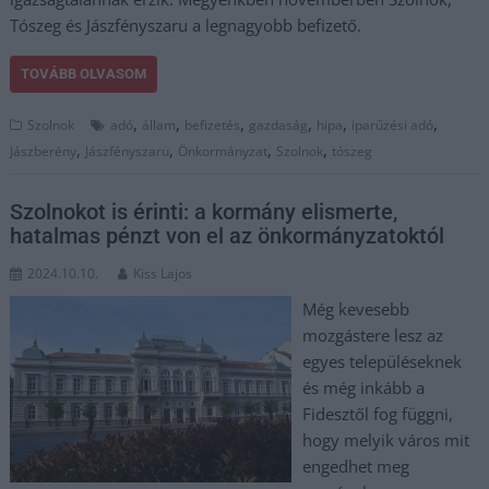
Tószeg és Jászfényszaru a legnagyobb befizető.
TOVÁBB OLVASOM
,
,
,
,
,
,
Szolnok
adó
állam
befizetés
gazdaság
hipa
iparűzési adó
,
,
,
,
Jászberény
Jászfényszaru
Önkormányzat
Szolnok
tószeg
Szolnokot is érinti: a kormány elismerte,
hatalmas pénzt von el az önkormányzatoktól
2024.10.10.
Kiss Lajos
Még kevesebb
mozgástere lesz az
egyes településeknek
és még inkább a
Fidesztől fog függni,
hogy melyik város mit
engedhet meg