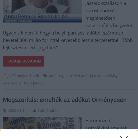
Jászárokszálláson a
városi büdzsé
meglehetősen
kataszrófális helyzetét.
Ugyanis kiderült, hogy a helyi iparűzési adóból származó
bevétel 300 millió forinttal kevesebb lesz a tervezettnél. Több
fejlesztést ezért „jegelnek”.
TOVÁBB OLVASOM
,
,
,
JNSZ megyei hírek
antalné
iparűzési adó
Jászárokszállás
,
Jászberény
Pócs János
Megszorítás: emelték az adókat Örményesen
2023.01.14.
Tóth András
Háromtized
százalékkal emelték
Örményesen a helyi