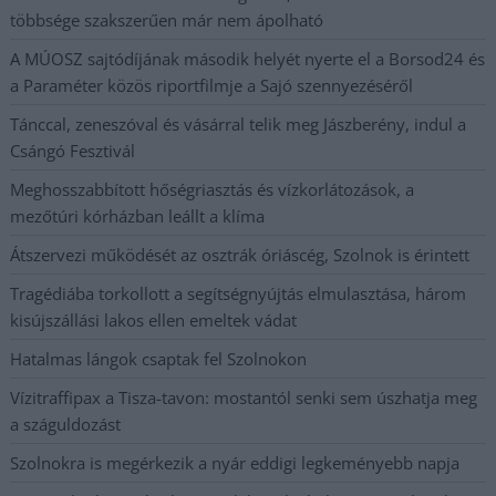
többsége szakszerűen már nem ápolható
A MÚOSZ sajtódíjának második helyét nyerte el a Borsod24 és
a Paraméter közös riportfilmje a Sajó szennyezéséről
Tánccal, zeneszóval és vásárral telik meg Jászberény, indul a
Csángó Fesztivál
Meghosszabbított hőségriasztás és vízkorlátozások, a
mezőtúri kórházban leállt a klíma
Átszervezi működését az osztrák óriáscég, Szolnok is érintett
Tragédiába torkollott a segítségnyújtás elmulasztása, három
kisújszállási lakos ellen emeltek vádat
Hatalmas lángok csaptak fel Szolnokon
Vízitraffipax a Tisza-tavon: mostantól senki sem úszhatja meg
a száguldozást
Szolnokra is megérkezik a nyár eddigi legkeményebb napja