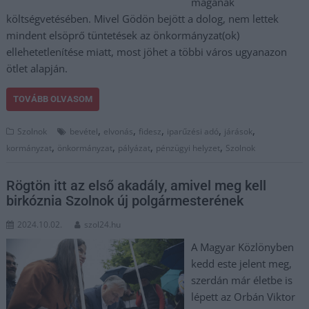
magának
költségvetésében. Mivel Gödön bejött a dolog, nem lettek
mindent elsöprő tüntetések az önkormányzat(ok)
ellehetetlenítése miatt, most jöhet a többi város ugyanazon
ötlet alapján.
TOVÁBB OLVASOM
,
,
,
,
,
Szolnok
bevétel
elvonás
fidesz
iparűzési adó
járások
,
,
,
,
kormányzat
önkormányzat
pályázat
pénzügyi helyzet
Szolnok
Rögtön itt az első akadály, amivel meg kell
birkóznia Szolnok új polgármesterének
2024.10.02.
szol24.hu
A Magyar Közlönyben
kedd este jelent meg,
szerdán már életbe is
lépett az Orbán Viktor