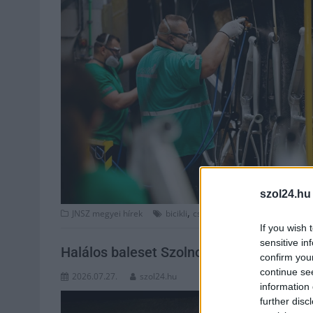
szol24.hu
,
,
,
,
JNSZ megyei hírek
bicikli
csőd
export
kerékpár
tósze
If you wish 
sensitive in
Halálos baleset Szolnok és Tószeg közöt
confirm you
continue se
2026.07.27.
szol24.hu
information 
further disc