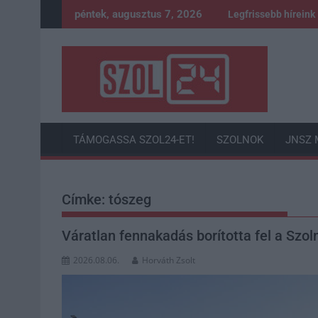
Skip
péntek, augusztus 7, 2026
Legfrissebb híreink
to
content
TÁMOGASSA SZOL24-ET!
SZOLNOK
JNSZ 
Címke:
tószeg
Váratlan fennakadás borította fel a Sz
2026.08.06.
Horváth Zsolt