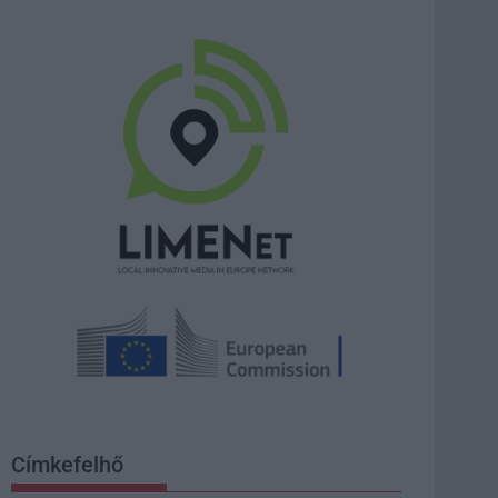
Címkefelhő