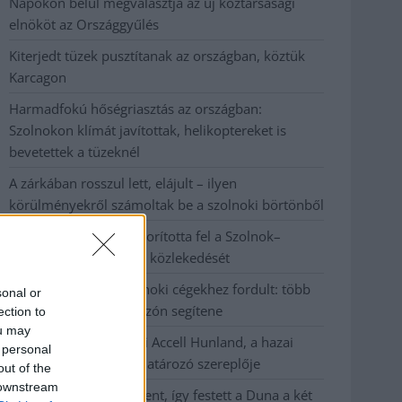
Napokon belül megválasztja az új köztársasági
elnököt az Országgyűlés
Kiterjedt tüzek pusztítanak az országban, köztük
Karcagon
Harmadfokú hőségriasztás az országban:
Szolnokon klímát javítottak, helikoptereket is
bevetettek a tüzeknél
A zárkában rosszul lett, elájult – ilyen
körülményekről számoltak be a szolnoki börtönből
Váratlan fennakadás borította fel a Szolnok–
Kecskemét vasútvonal közlekedését
A polgármester a szolnoki cégekhez fordult: több
sonal or
száz elbocsátott dolgozón segítene
ection to
ou may
Csődbe ment a tószegi Accell Hunland, a hazai
 personal
kerékpárgyártás meghatározó szereplője
out of the
 downstream
Egyszer fent, egyszer lent, így festett a Duna a két