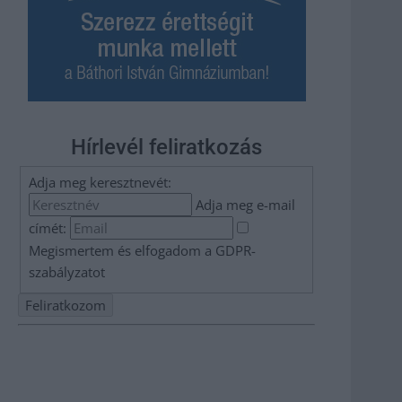
Hírlevél feliratkozás
Adja meg keresztnevét:
Adja meg e-mail
címét:
Megismertem és elfogadom a
GDPR-
szabályzat
ot
Nem szeretne lemaradni semmiről? Csak egy kattintás, és
hírlevelünk a legfrissebb információkkal és exkluzív
tartalmakkal hétről hétre postaládájába érkezik!