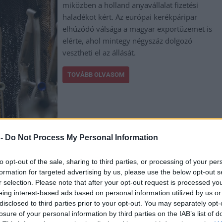
miközben a holland anyavállalat fizetési
haladékot kért. Az európai kerékpáripar
elhúzódó válsága a magyar exportüzemet is
elérte, ahol mintegy négyszáz dolgozó
vesztheti el az állását.
TOVÁBB OLVASOM
 -
Do Not Process My Personal Information
g
to opt-out of the sale, sharing to third parties, or processing of your per
formation for targeted advertising by us, please use the below opt-out s
t
r selection. Please note that after your opt-out request is processed y
eing interest-based ads based on personal information utilized by us or
disclosed to third parties prior to your opt-out. You may separately opt-
Tragikus kimenetelű közlekedési baleset
losure of your personal information by third parties on the IAB’s list of