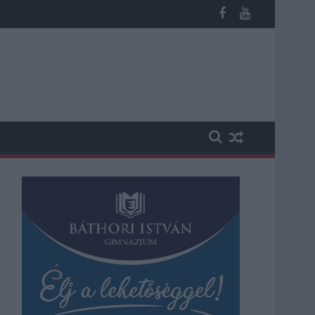
 kapott, más fideszesek még kevesebbet vittek haza