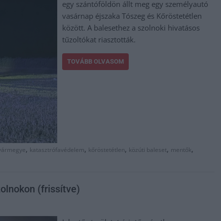
egy szántóföldön állt meg egy személyautó
vasárnap éjszaka Tószeg és Kőröstetétlen
között. A balesethez a szolnoki hivatásos
tűzoltókat riasztották.
TOVÁBB OLVASOM
,
,
,
,
,
 vármegye
katasztrófavédelem
kőröstetétlen
közúti baleset
mentők
olnokon (frissítve)