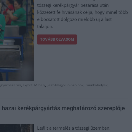
tószegi kerékpárgyár bezárása után
közzétett felhívásának célja, hogy minél több
elbocsátott dolgozó mielőbb új állást
találjon.
TOVÁBB OLVASOM
,
,
,
,
,
gyárbezárás
Győrfi Mihály
Jász-Nagykun-Szolnok
munkahelyek
a hazai kerékpárgyártás meghatározó szereplője
Leállt a termelés a tószegi üzemben,