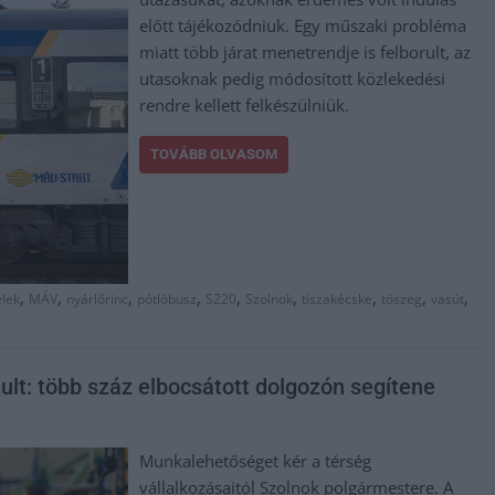
előtt tájékozódniuk. Egy műszaki probléma
miatt több járat menetrendje is felborult, az
utasoknak pedig módosított közlekedési
rendre kellett felkészülniük.
TOVÁBB OLVASOM
,
,
,
,
,
,
,
,
,
elek
MÁV
nyárlőrinc
pótlóbusz
S220
Szolnok
tiszakécske
tószeg
vasút
ult: több száz elbocsátott dolgozón segítene
Munkalehetőséget kér a térség
vállalkozásaitól Szolnok polgármestere. A