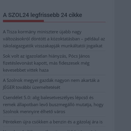
A SZOL24 legfrissebb 24 cikke
A Tisza kormány minisztere újabb nagy
változásokról döntött a közoktatásban – például az
iskolaigazgatók visszakapják munkáltatói jogaikat
Sok volt az igazolatlan hiányzás, Pócs János
fizetéslevonást kapott, más fideszesek még
kevesebbet vittek haza
A Szolnok megyei gazdák nagyon nem akarták a
JÉGER további üzemeltetését
Csendélet 5.0: alig balesetveszélyes lépcső és
remek állapotban levő buszmegálló mutatja, hogy
Szolnok mennyire élhető város
Pénteken újra csökken a benzin és a gázolaj ára is