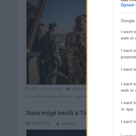
Opted 
Google 
I want t
web or d
I want t
purpose
I want 
I want t
,
,
,
JNSZ megyei hírek
felkészítés
gyakorlat
honvédség
ma
web or d
,
,
,
tiszajenő
tószeg
Vezseny
zagyvarékas
I want t
or app.
Rács mögé került a Tószegnél halálos tr
I want t
2026.07.06.
szol24.hu
I want t