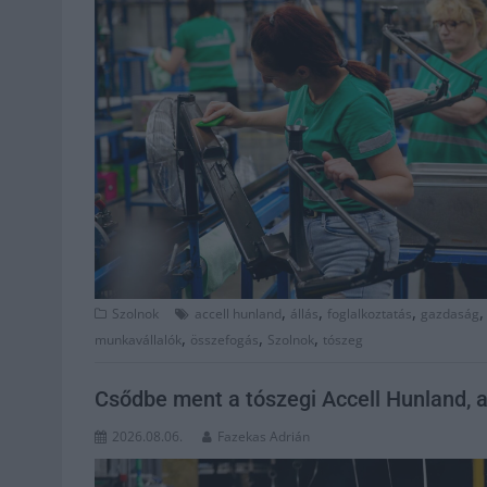
,
,
,
Szolnok
accell hunland
állás
foglalkoztatás
gazdaság
,
,
,
munkavállalók
összefogás
Szolnok
tószeg
Csődbe ment a tószegi Accell Hunland, 
2026.08.06.
Fazekas Adrián