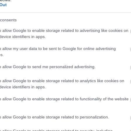
Out
következő hetekben Szolnokon, valamint a
környező településeken.
consents
TOVÁBB OLVASOM
o allow Google to enable storage related to advertising like cookies on
evice identifiers in apps.
o allow my user data to be sent to Google for online advertising
s.
to allow Google to send me personalized advertising.
o allow Google to enable storage related to analytics like cookies on
,
,
,
,
gyar honvédség
Martfű
MH Kiss József 86. Helikopterdandár
szajol
evice identifiers in apps.
o allow Google to enable storage related to functionality of the website
agédiát okozó sofőr
o allow Google to enable storage related to personalization.
Elrendelte a Szolnoki Járásbíróság annak az
o allow Google to enable storage related to security, including