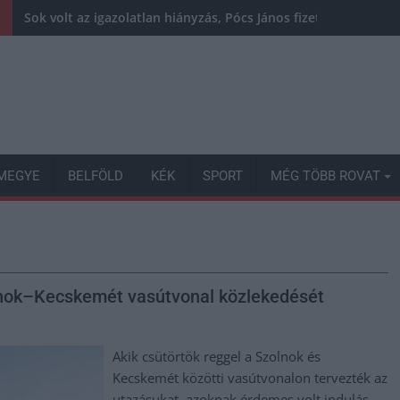
Sok volt az igazolatlan hiányzás, Pócs János fizetéslevonást
MEGYE
BELFÖLD
KÉK
SPORT
MÉG TÖBB ROVAT
olnok–Kecskemét vasútvonal közlekedését
Akik csütörtök reggel a Szolnok és
Kecskemét közötti vasútvonalon tervezték az
utazásukat, azoknak érdemes volt indulás