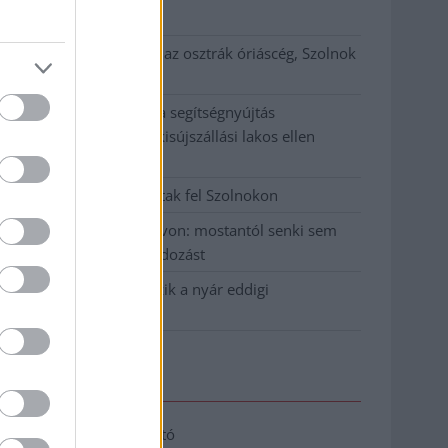
klíma
Átszervezi működését az osztrák óriáscég, Szolnok
is érintett
Tragédiába torkollott a segítségnyújtás
elmulasztása, három kisújszállási lakos ellen
emeltek vádat
Hatalmas lángok csaptak fel Szolnokon
Vízitraffipax a Tisza-tavon: mostantól senki sem
úszhatja meg a száguldozást
Szolnokra is megérkezik a nyár eddigi
legkeményebb napja
Elérhetőség
Adatkezelési tájékoztató