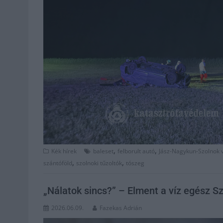
,
,
Kék hírek
baleset
felborult autó
Jász-Nagykun-Szolnok
,
,
szántóföld
szolnoki tűzoltók
tószeg
„Nálatok sincs?” – Elment a víz egész Sz
2026.06.09.
Fazekas Adrián