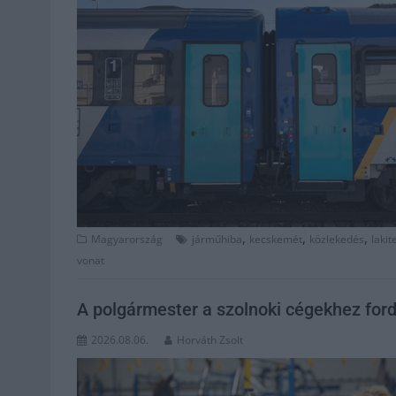
,
,
,
Magyarország
járműhiba
kecskemét
közlekedés
lakit
vonat
A polgármester a szolnoki cégekhez ford
2026.08.06.
Horváth Zsolt