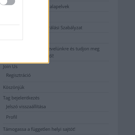
Etikai és függetlenségi alapelvek
Hirdetési árak
Hozzászólási és Moderálási Szabályzat
Impresszum
Iratkozzon fel heti hírlevelünkre és tudjon meg
még többet megyénkről!
Join Us
Regisztráció
Köszönjük
Tag bejelentkezés
Jelszó visszaállítása
Profil
Támogassa a független helyi sajtót!