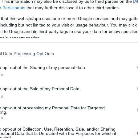
történt a Szolnokot Tószeggel összekötő
. This information may also be disclosed by us to third parties on the
IA
Participants
that may further disclose it to other third parties.
4625-ös úton: egy egyedül utazó férfi
gépkocsijával árokba hajtott és felborult, a
 that this website/app uses one or more Google services and may gath
sofőr a helyszínen életét vesztette.
including but not limited to your visit or usage behaviour. You may click 
Ugyanezen a veszélyes útszakaszon alig
 to Google and its third-party tags to use your data for below specifi
néhány nappal ezelőtt is történt egy
ogle consent section.
kísértetiesen hasonló baleset.
l Data Processing Opt Outs
TOVÁBB OLVASOM
o opt-out of the Sharing of my personal data.
In
o opt-out of the Sale of my Personal Data.
In
to opt-out of processing my Personal Data for Targeted
Szolnok megye településein
ing.
In
o opt-out of Collection, Use, Retention, Sale, and/or Sharing
Nagyszabású katonai csapatmozgások és
ersonal Data that Is Unrelated with the Purposes for which it
megerősített honvédségi jelenlét várható a
lected.