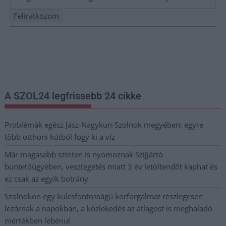
Nem szeretne lemaradni semmiről? Csak egy kattintás, és hírlevelünk a
legfrissebb információkkal és exkluzív tartalmakkal hétről hétre
postaládájába érkezik!
A SZOL24 legfrissebb 24 cikke
Problémák egész Jász-Nagykun-Szolnok megyében: egyre
több otthoni kútból fogy ki a víz
Már magasabb szinten is nyomoznak Szijjártó
büntetőügyében, vesztegetés miatt 3 év letöltendőt kaphat és
ez csak az egyik botrány
Szolnokon egy kulcsfontosságú körforgalmat részlegesen
lezárnak a napokban, a közlekedés az átlagost is meghaladó
mértékben lebénul