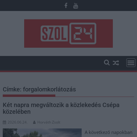
Skip
to
content
Címke:
forgalomkorlátozás
Két napra megváltozik a közlekedés Csépa
közelében
2026.06.24.
Horváth Zsolt
A következő napokban