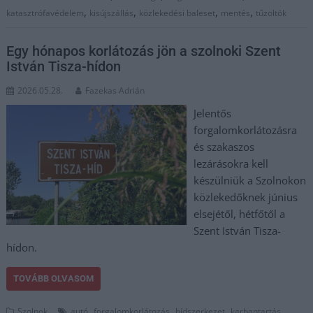
,
,
,
,
katasztrófavédelem
kisújszállás
közlekedési baleset
mentés
tűzoltók
Egy hónapos korlátozás jön a szolnoki Szent
István Tisza-hídon
2026.05.28.
Fazekas Adrián
Jelentős
forgalomkorlátozásra
és szakaszos
lezárásokra kell
készülniük a Szolnokon
közlekedőknek június
elsejétől, hétfőtől a
Szent István Tisza-
hídon.
TOVÁBB OLVASOM
,
,
,
,
Szolnok
autó
forgalomkorlátozás
hídszerkezet
karbantartás