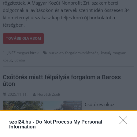
rögzítettek. A Magyar Közút Nonprofit Zrt. szakemberei
dolgoznak a javításokon és a tervek szerint idén összesen 34
kilométernyi útszakasz kap teljes körű új burkolatot a
térségben.
TOVÁBB OLVASOM
,
,
,
JNSZ megyei hírek
burkolat
forgalomkorlátozás
kátyú
magyar
,
közút
úthiba
Csőtörés miatt félpályás forgalom a Baross
úton
2025.11.11.
Horváth Zsolt
Csőtörés okoz
fennakadást
Szolnokon, a Baross
szol24.hu -
Do Not Process My Personal
úton, a Vásárhelyi Pál
Information
Technikum előtt. A