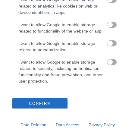
Törökszentmiklós
related to analytics like cookies on web or
device identifiers in apps.
közelében, amikor egy
teherautó vadra
I want to allow Google to enable storage
ütközött a 4-es főúton.
related to functionality of the website or app.
A baleset a város
külterületén, a Fegyvernek felé vezető oldalon, a 124-es
I want to allow Google to enable storage
kilométernél történt, és az érintett jármű az ütközést követően
related to personalization.
elhagyta az úttestet, majd oldalára borulva az árokba csúszott.
I want to allow Google to enable storage
related to security, including authentication
TOVÁBB OLVASOM
functionality and fraud prevention, and other
user protection.
,
,
,
Kék hírek
4-es főút
baleset
forgalomkorlátozás
,
,
,
,
,
katasztrófavédelem
közlekedés
teherautó
törökszentmiklós
tűzoltóság
vad
CONFIRM
Bejegyzés
Régebbi bejegyzések
navigáció
Data Deletion
Data Access
Privacy Policy