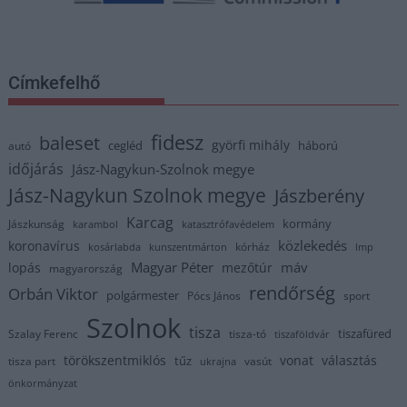
Címkefelhő
fidesz
baleset
györfi mihály
cegléd
háború
autó
időjárás
Jász-Nagykun-Szolnok megye
Jász-Nagykun Szolnok megye
Jászberény
Karcag
kormány
Jászkunság
karambol
katasztrófavédelem
közlekedés
koronavírus
kórház
kosárlabda
kunszentmárton
lmp
Magyar Péter
máv
lopás
mezőtúr
magyarország
rendőrség
Orbán Viktor
polgármester
Pócs János
sport
Szolnok
tisza
tiszafüred
Szalay Ferenc
tisza-tó
tiszaföldvár
törökszentmiklós
vonat
választás
tűz
tisza part
vasút
ukrajna
önkormányzat