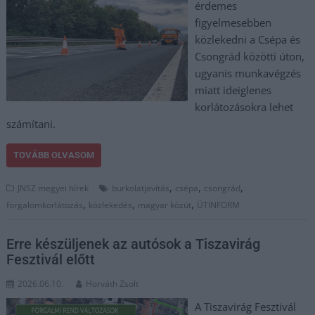
érdemes
figyelmesebben
közlekedni a Csépa és
Csongrád közötti úton,
ugyanis munkavégzés
miatt ideiglenes
korlátozásokra lehet
számítani.
TOVÁBB OLVASOM
,
,
,
JNSZ megyei hírek
burkolatjavítás
csépa
csongrád
,
,
,
forgalomkorlátozás
közlekedés
magyar közút
ÚTINFORM
Erre készüljenek az autósok a Tiszavirág
Fesztivál előtt
2026.06.10.
Horváth Zsolt
A Tiszavirág Fesztivál