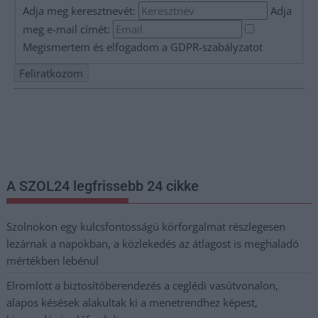
Adja meg keresztnevét:
Adja
meg e-mail címét:
Megismertem és elfogadom a
GDPR-szabályzat
ot
Nem szeretne lemaradni semmiről? Csak egy kattintás, és hírlevelünk a
legfrissebb információkkal és exkluzív tartalmakkal hétről hétre
postaládájába érkezik!
A SZOL24 legfrissebb 24 cikke
Szolnokon egy kulcsfontosságú körforgalmat részlegesen
lezárnak a napokban, a közlekedés az átlagost is meghaladó
mértékben lebénul
Elromlott a biztosítóberendezés a ceglédi vasútvonalon,
alapos késések alakultak ki a menetrendhez képest,