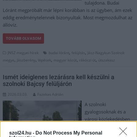
tulajdona. Budai
Lóránt megpróbált már lépni korábban is az ügyben, ám ezek
eddig eredménytelennek bizonyultak. Most megmozdulhat az
állóvíz.
TOVÁBB OLVASOM
,
,
JNSZ megyei hírek
budai lóránt
felújítás
Jász-Nagykun Szolnok
,
,
,
,
,
megye
Jászberény
lépések
magyar közút
rákóczi út
útszakasz
Ismét ideiglenes lezárásra kell készülni a
szolnoki Bajcsy felüljárón
2026.03.03.
Fazekas Adrián
A szolnoki
gyalogosoknak és a
városi közlekedésben
résztvevőknek
szol24.hu -
Do Not Process My Personal
korlátozásokkal kell