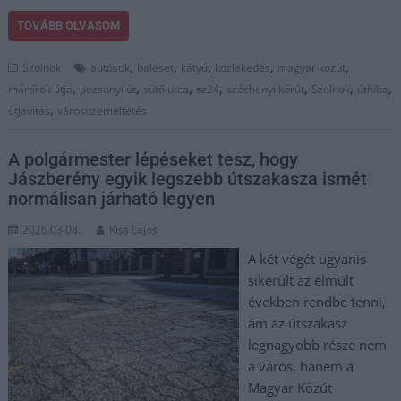
TOVÁBB OLVASOM
,
,
,
,
,
Szolnok
autósok
baleset
kátyú
közlekedés
magyar közút
,
,
,
,
,
,
,
mártírok útja
pozsonyi út
sütő utca
sz24
széchenyi körút
Szolnok
úthiba
,
útjavítás
városüzemeltetés
A polgármester lépéseket tesz, hogy
Jászberény egyik legszebb útszakasza ismét
normálisan járható legyen
2026.03.08.
Kiss Lajos
A két végét ugyanis
sikerült az elmúlt
években rendbe tenni,
ám az útszakasz
legnagyobb része nem
a város, hanem a
Magyar Közút