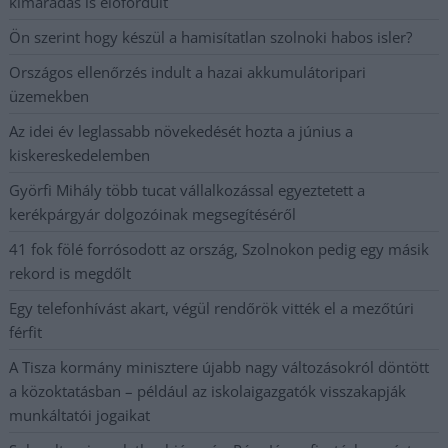
kimaradás is előfordult
Ön szerint hogy készül a hamisítatlan szolnoki habos isler?
Országos ellenőrzés indult a hazai akkumulátoripari
üzemekben
Az idei év leglassabb növekedését hozta a június a
kiskereskedelemben
Györfi Mihály több tucat vállalkozással egyeztetett a
kerékpárgyár dolgozóinak megsegítéséről
41 fok fölé forrósodott az ország, Szolnokon pedig egy másik
rekord is megdőlt
Egy telefonhívást akart, végül rendőrök vitték el a mezőtúri
férfit
A Tisza kormány minisztere újabb nagy változásokról döntött
a közoktatásban – például az iskolaigazgatók visszakapják
munkáltatói jogaikat