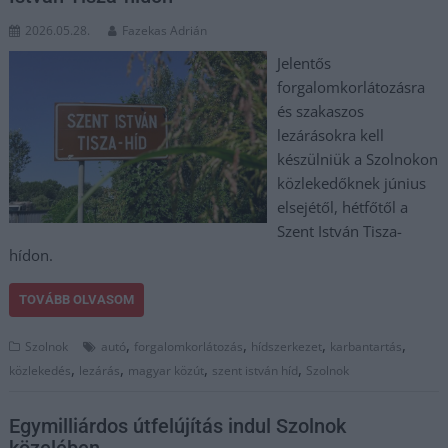
2026.05.28.
Fazekas Adrián
Jelentős
forgalomkorlátozásra
és szakaszos
lezárásokra kell
készülniük a Szolnokon
közlekedőknek június
elsejétől, hétfőtől a
Szent István Tisza-
hídon.
TOVÁBB OLVASOM
,
,
,
,
Szolnok
autó
forgalomkorlátozás
hídszerkezet
karbantartás
,
,
,
,
közlekedés
lezárás
magyar közút
szent istván híd
Szolnok
Egymilliárdos útfelújítás indul Szolnok
közelében