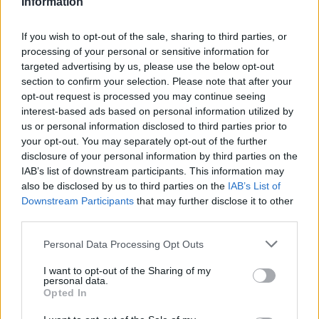
Information
számolniuk a hét
folyamán a 32-es főút
If you wish to opt-out of the sale, sharing to third parties, or
városi szakaszán. A
processing of your personal or sensitive information for
Magyar Közút Nonprofit Zrt. szakemberei javítási
targeted advertising by us, please use the below opt-out
munkálatokat végeznek a Kolozsvári úti (közismertebb nevén
section to confirm your selection. Please note that after your
Bajcsy) felüljárón, emiatt az egyik oldali járdaszakaszt napokra
opt-out request is processed you may continue seeing
lezárják a forgalom elől.
interest-based ads based on personal information utilized by
us or personal information disclosed to third parties prior to
your opt-out. You may separately opt-out of the further
TOVÁBB OLVASOM
disclosure of your personal information by third parties on the
IAB’s list of downstream participants. This information may
,
,
,
,
,
Szolnok
felüljáró
forgalom
kolozsvári út
korlátozás
közlekedés
also be disclosed by us to third parties on the
IAB’s List of
,
,
magyar közút
Szolnok
út
Downstream Participants
that may further disclose it to other
third parties.
Megduplázódott a kátyúk száma Jász-Nagykun-
Please note that this website/app uses one or more Google
Personal Data Processing Opt Outs
Szolnok megyében
services and may gather and store information including but
not limited to your visit or usage behaviour. You may click to
I want to opt-out of the Sharing of my
2026.02.20.
szol24.hu
personal data.
grant or deny consent to Google and its third-party tags to
Opted In
Rendkívüli terhelés
use your data for below specified purposes in below Google
érte az utóbbi
consent section.