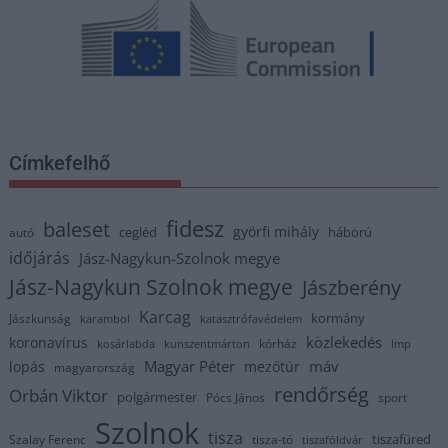
Címkefelhő
fidesz
baleset
györfi mihály
cegléd
háború
autó
időjárás
Jász-Nagykun-Szolnok megye
Jász-Nagykun Szolnok megye
Jászberény
Karcag
kormány
Jászkunság
karambol
katasztrófavédelem
közlekedés
koronavírus
kórház
kosárlabda
kunszentmárton
lmp
Magyar Péter
máv
lopás
mezőtúr
magyarország
rendőrség
Orbán Viktor
polgármester
Pócs János
sport
Szolnok
tisza
tiszafüred
Szalay Ferenc
tisza-tó
tiszaföldvár