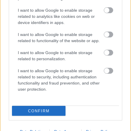
2026.01.15.
Kiss Lajos
I want to allow Google to enable storage
Többen felhívták a
related to analytics like cookies on web or
figyelmet arra, hogy a
device identifiers in apps.
fontos
kereszteződésben
I want to allow Google to enable storage
(nem) irányító berényi
related to functionality of the website or app.
lámpa valójában már
I want to allow Google to enable storage
karácsony óta nem
related to personalization.
működött, ám a
helyszínen a Magyar Közút az illetékes. Hirtelen lett gyors
I want to allow Google to enable storage
megoldás.
related to security, including authentication
functionality and fraud prevention, and other
TOVÁBB OLVASOM
user protection.
,
,
,
JNSZ megyei hírek
főút
intézkedés
Jász-Nagykun Szolnok megye
,
,
,
,
,
,
,
Jászberény
javítás
képviselő
lámpa
magyar közút
működik
Pócs János
CONFIRM
,
rendőrlámpa
tönkrement