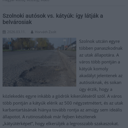
Szolnoki autósok vs. kátyúk: így látják a
belvárosiak
2026.03.11.
Horváth Zsolt
Szolnok utcáin egyre
többen panaszkodnak
az utak állapotára. A
város több pontján a
kátyúk komoly
akadályt jelentenek az
autósoknak, és sokan
úgy érzik, hogy a
közlekedés egyre inkább a gödrök kikerüléséről szól. A város
több pontján a kátyúk elérik az 500 négyzetmétert, és az utak
karbantartásának hiánya tovább rontja az amúgy sem ideális
állapotot. A rutinosabbak már fejben készítenek
„kátyútérképet”, hogy elkerüljék a legrosszabb szakaszokat.