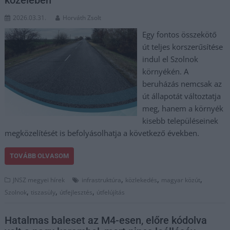
2026.03.31.
Horváth Zsolt
Egy fontos összekötő
út teljes korszerűsítése
indul el Szolnok
környékén. A
beruházás nemcsak az
út állapotát változtatja
meg, hanem a környék
kisebb településeinek
megközelítését is befolyásolhatja a következő években.
TOVÁBB OLVASOM
,
,
,
JNSZ megyei hírek
infrastruktúra
közlekedés
magyar közút
,
,
,
Szolnok
tiszasüly
útfejlesztés
útfelújítás
Hatalmas baleset az M4-esen, előre kódolva