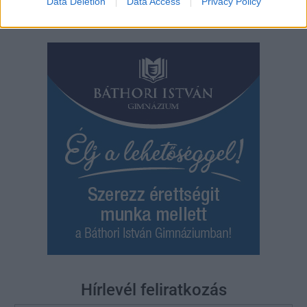
Bejegyzés
Data Deletion
Data Access
Privacy Policy
Régebbi bejegyzések
navigáció
Hírlevél feliratkozás