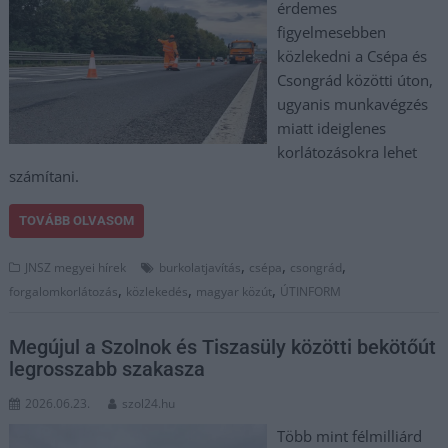
érdemes
figyelmesebben
közlekedni a Csépa és
Csongrád közötti úton,
ugyanis munkavégzés
miatt ideiglenes
korlátozásokra lehet
számítani.
TOVÁBB OLVASOM
,
,
,
JNSZ megyei hírek
burkolatjavítás
csépa
csongrád
,
,
,
forgalomkorlátozás
közlekedés
magyar közút
ÚTINFORM
Megújul a Szolnok és Tiszasüly közötti bekötőút
legrosszabb szakasza
2026.06.23.
szol24.hu
Több mint félmilliárd