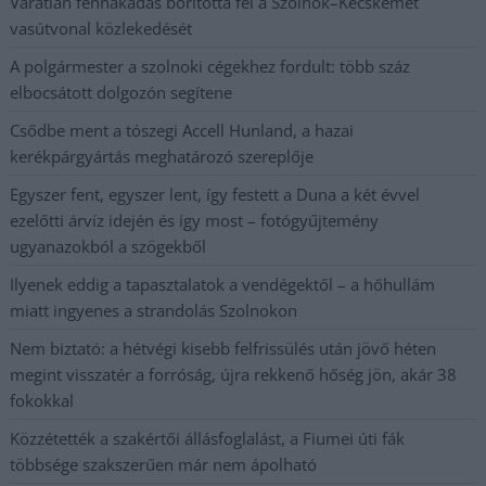
Váratlan fennakadás borította fel a Szolnok–Kecskemét
vasútvonal közlekedését
A polgármester a szolnoki cégekhez fordult: több száz
elbocsátott dolgozón segítene
Csődbe ment a tószegi Accell Hunland, a hazai
kerékpárgyártás meghatározó szereplője
Egyszer fent, egyszer lent, így festett a Duna a két évvel
ezelőtti árvíz idején és így most – fotógyűjtemény
ugyanazokból a szögekből
Ilyenek eddig a tapasztalatok a vendégektől – a hőhullám
miatt ingyenes a strandolás Szolnokon
Nem biztató: a hétvégi kisebb felfrissülés után jövő héten
megint visszatér a forróság, újra rekkenő hőség jön, akár 38
fokokkal
Közzétették a szakértői állásfoglalást, a Fiumei úti fák
többsége szakszerűen már nem ápolható