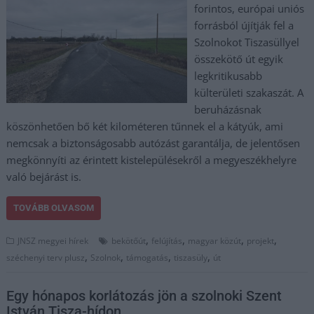
forintos, európai uniós
forrásból újítják fel a
Szolnokot Tiszasüllyel
összekötő út egyik
legkritikusabb
külterületi szakaszát. A
beruházásnak
köszönhetően bő két kilométeren tűnnek el a kátyúk, ami
nemcsak a biztonságosabb autózást garantálja, de jelentősen
megkönnyíti az érintett kistelepülésekről a megyeszékhelyre
való bejárást is.
TOVÁBB OLVASOM
,
,
,
,
JNSZ megyei hírek
bekötőút
felújítás
magyar közút
projekt
,
,
,
,
széchenyi terv plusz
Szolnok
támogatás
tiszasüly
út
Egy hónapos korlátozás jön a szolnoki Szent
István Tisza-hídon