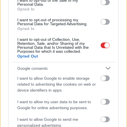
I want to opt-out of the Sale of my
időszakban Jász-
Personal Data.
Opted In
Nagykun-Szolnok
megye úthálózatát, az
I want to opt-out of processing my
Personal Data for Targeted Advertising.
év első hat hetében a
Opted In
tavalyihoz képest
kétszer annyi úthibát
I want to opt-out of Collection, Use,
Retention, Sale, and/or Sharing of my
rögzítettek. A Magyar Közút Nonprofit Zrt. szakemberei
Personal Data that Is Unrelated with the
Purposes for which it was collected.
dolgoznak a javításokon és a tervek szerint idén összesen 34
Opted Out
kilométernyi útszakasz kap teljes körű új burkolatot a
térségben.
Google consents
I want to allow Google to enable storage
TOVÁBB OLVASOM
related to advertising like cookies on web or
device identifiers in apps.
,
,
,
JNSZ megyei hírek
burkolat
forgalomkorlátozás
kátyú
magyar
,
közút
úthiba
I want to allow my user data to be sent to
Google for online advertising purposes.
Pócs János intézkedett a nem működő jászsági
rendőrlámpa ügyében, de nemigen siette el
I want to allow Google to send me
personalized advertising.