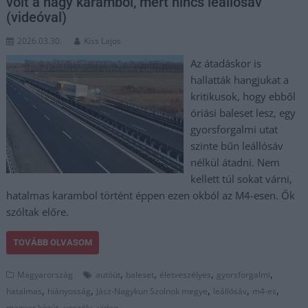
volt a nagy karambol, mert nincs leállósáv
(videóval)
2026.03.30.
Kiss Lajos
Az átadáskor is
hallatták hangjukat a
kritikusok, hogy ebből
óriási baleset lesz, egy
gyorsforgalmi utat
szinte bűn leállósáv
nélkül átadni. Nem
kellett túl sokat várni,
hatalmas karambol történt éppen ezen okból az M4-esen. Ők
szóltak előre.
TOVÁBB OLVASOM
,
,
,
,
Magyarország
autóút
baleset
életveszélyes
gyorsforgalmi
,
,
,
,
,
hatalmas
hiányosság
Jász-Nagykun Szolnok megye
leállósáv
m4-es
,
,
magyar közút
veszély
video