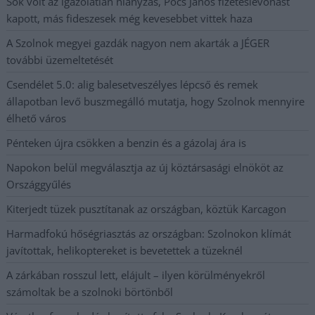
Sok volt az igazolatlan hiányzás, Pócs János fizetéslevonást
kapott, más fideszesek még kevesebbet vittek haza
A Szolnok megyei gazdák nagyon nem akarták a JÉGER
további üzemeltetését
Csendélet 5.0: alig balesetveszélyes lépcső és remek
állapotban levő buszmegálló mutatja, hogy Szolnok mennyire
élhető város
Pénteken újra csökken a benzin és a gázolaj ára is
Napokon belül megválasztja az új köztársasági elnököt az
Országgyűlés
Kiterjedt tüzek pusztítanak az országban, köztük Karcagon
Harmadfokú hőségriasztás az országban: Szolnokon klímát
javítottak, helikoptereket is bevetettek a tüzeknél
A zárkában rosszul lett, elájult – ilyen körülményekről
számoltak be a szolnoki börtönből